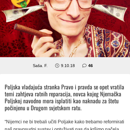
komentara
Saša. F.
9.10.18
46
Poljska vladajuća stranka Pravo i pravda se opet vratila
temi zahtjeva ratnih reparacija, novca kojeg Njemačka
Poljskoj navodno mora isplatiti kao naknadu za štetu
počinjenu u Drugom svjetskom ratu.
“Nijemci ne bi trebali učiti Poljake kako trebamo reformirati
naš pravosudni sustav i optuživati nas da kršimo načela