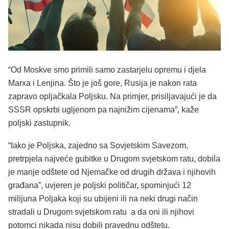
“Od Moskve smo primili samo zastarjelu opremu i djela
Marxa i Lenjina. Što je još gore, Rusija je nakon rata
zapravo opljačkala Poljsku. Na primjer, prisiljavajući je da
SSSR opskrbi ugljenom pa najnižim cijenama”, kaže
poljski zastupnik.
“Iako je Poljska, zajedno sa Sovjetskim Savezom,
pretrpjela najveće gubitke u Drugom svjetskom ratu, dobila
je manje odštete od Njemačke od drugih država i njihovih
građana”, uvjeren je poljski političar, spominjući 12
milijuna Poljaka koji su ubijeni ili na neki drugi način
stradali u Drugom svjetskom ratu a da oni ili njihovi
potomci nikada nisu dobili pravednu odštetu.