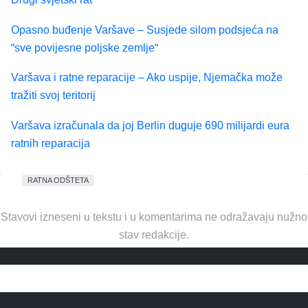
Opasno buđenje Varšave – Susjede silom podsjeća na
“sve povijesne poljske zemlje“
Varšava i ratne reparacije – Ako uspije, Njemačka može
tražiti svoj teritorij
Varšava izračunala da joj Berlin duguje 690 milijardi eura
ratnih reparacija
RATNA ODŠTETA
Stavovi izneseni u tekstu i u komentarima ne odražavaju nužno
stav redakcije.