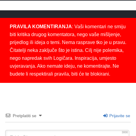
PRAVILA KOMENTIRANJA
: Vaši komentari ne smiju
biti kritika drugog komentatora, nego vaše mišljenje,
prijedlog ili ideja o temi. Nema rasprave tko je u pravu.
Čitatelji neka zaključe što je istina. Cilj nije polemika,
nego napredak svih Logičara. Inspiracija, umjesto
uvjeravanja. Ako nemate ideju, ne komentirajte. Ne
budete li respektirali pravila, biti će te blokirani.
Pretplatiti se
Prijavite se
3000