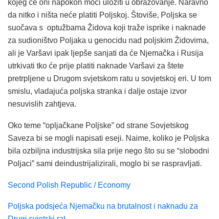
kojeg će oni napokon moći uložiti u obrazovanje. Naravno
da nitko i ništa neće platiti Poljskoj. Štoviše, Poljska se
suočava s optužbama Židova koji traže isprike i naknade
za sudioništvo Poljaka u genocidu nad poljskim Židovima,
ali je Varšavi ipak ljepše sanjati da će Njemačka i Rusija
utrkivati tko će prije platiti naknade Varšavi za štete
pretrpljene u Drugom svjetskom ratu u sovjetskoj eri. U tom
smislu, vladajuća poljska stranka i dalje ostaje izvor
nesuvislih zahtjeva.
Oko teme “opljačkane Poljske” od strane Sovjetskog
Saveza bi se mogli napisati eseji. Naime, koliko je Poljska
bila ozbiljna industrijska sila prije nego što su se “slobodni
Poljaci” sami deindustrijalizirali, moglo bi se raspravljati.
Second Polish Republic / Economy
Poljska podsjeća Njemačku na brutalnost i naknadu za
Drugi svjetski rat