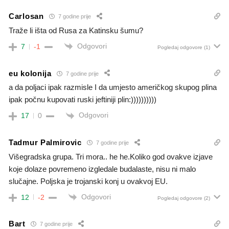
Carlosan
7 godine prije
Traže li išta od Rusa za Katinsku šumu?
Odgovori
7
-1
Pogledaj odgovore
(1)
eu kolonija
7 godine prije
a da poljaci ipak razmisle I da umjesto američkog skupog plina
ipak počnu kupovati ruski jeftiniji plin:))))))))))
Odgovori
17
0
Tadmur Palmirovic
7 godine prije
Višegradska grupa. Tri mora.. he he.Koliko god ovakve izjave
koje dolaze povremeno izgledale budalaste, nisu ni malo
slučajne. Poljska je trojanski konj u ovakvoj EU.
Odgovori
12
-2
Pogledaj odgovore
(2)
Bart
7 godine prije