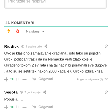
46
KOMENTARI
Najstariji
Riddick
7 godine prije
Ovo je klasicno zamajavanje gradjana , isto tako su pojedini
Grcki politicari trazili da im Nemacka vrati zlato koje je
ukradeno tokom 2 sv rata i na taj nacin bi poravnali sve dugove
, a to su se setili tek nakon 2008 kada je u Grckoj izbila kriza .
Odgovori
20
0
Pogledaj odgovore
(2)
Segota
7 godine prije
Popušili…..
Odgovori
10
0