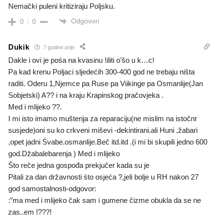
Nemački puleni kritiziraju Poljsku.
Odgovori
0
0
Dukik
7 godine prije
Dakle i ovi je pośa na kvasinu !iliti o’šo u k…c!
Pa kad krenu Poljaci sljedećih 300-400 god ne trebaju ništa
raditi. Oderu 1,Njemce pa Ruse pa Viikinge pa Osmanlije(Jan
Sobjetski) A?? i na kraju Krapinskog pračovjeka .
Med i mlijeko ??.
I mi isto imamo mušterija za reparaciju(ne mislim na istočnr
susjede)oni su ko crkveni miševi -dekintirani.ali Huni ,žabari
,opet jadni Śvabe.osmanlije.Beč itd.itd .(i mi bi skupili jedno 600
god.Džabalebarenja ) Med i mlijeko
Što reče jedna gospođa prekjučer kada su je
Pitali za dan državnosti śto osjeća ?,jeli bolje u RH nakon 27
god samostalnosti-odgovor:
:”ma med i mlijeko čak sam i gumene čizme obukla da se ne
zas..em !???!