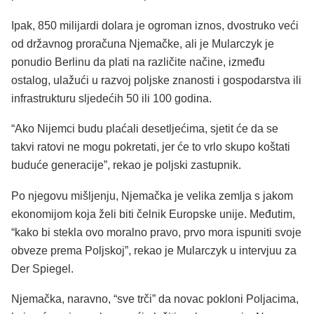
Ipak, 850 milijardi dolara je ogroman iznos, dvostruko veći
od državnog proračuna Njemačke, ali je Mularczyk je
ponudio Berlinu da plati na različite načine, između
ostalog, ulažući u razvoj poljske znanosti i gospodarstva ili
infrastrukturu sljedećih 50 ili 100 godina.
“Ako Nijemci budu plaćali desetljećima, sjetit će da se
takvi ratovi ne mogu pokretati, jer će to vrlo skupo koštati
buduće generacije”, rekao je poljski zastupnik.
Po njegovu mišljenju, Njemačka je velika zemlja s jakom
ekonomijom koja želi biti čelnik Europske unije. Međutim,
“kako bi stekla ovo moralno pravo, prvo mora ispuniti svoje
obveze prema Poljskoj”, rekao je Mularczyk u intervjuu za
Der Spiegel.
Njemačka, naravno, “sve trči” da novac pokloni Poljacima,