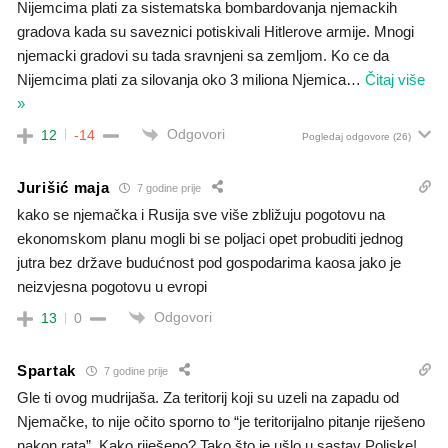
Nijemcima plati za sistematska bombardovanja njemackih
gradova kada su saveznici potiskivali Hitlerove armije. Mnogi
njemacki gradovi su tada sravnjeni sa zemljom. Ko ce da
Nijemcima plati za silovanja oko 3 miliona Njemica
…
Čitaj više
»
Odgovori
12
-14
Pogledaj odgovore
(26)
Jurišić maja
7 godine prije
kako se njemačka i Rusija sve više zbližuju pogotovu na
ekonomskom planu mogli bi se poljaci opet probuditi jednog
jutra bez države budućnost pod gospodarima kaosa jako je
neizvjesna pogotovu u evropi
Odgovori
13
0
Spartak
7 godine prije
Gle ti ovog mudrijaša. Za teritorij koji su uzeli na zapadu od
Njemačke, to nije očito sporno to “je teritorijalno pitanje riješeno
nakon rata”. Kako riješeno? Tako što je ušlo u sastav Poljske!.