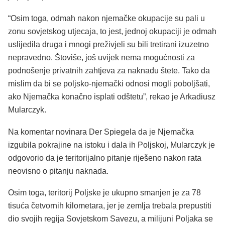
“Osim toga, odmah nakon njemačke okupacije su pali u
zonu sovjetskog utjecaja, to jest, jednoj okupaciji je odmah
uslijedila druga i mnogi preživjeli su bili tretirani izuzetno
nepravedno. Štoviše, još uvijek nema mogućnosti za
podnošenje privatnih zahtjeva za naknadu štete. Tako da
mislim da bi se poljsko-njemački odnosi mogli poboljšati,
ako Njemačka konačno isplati odštetu”, rekao je Arkadiusz
Mularczyk.
Na komentar novinara Der Spiegela da je Njemačka
izgubila pokrajine na istoku i dala ih Poljskoj, Mularczyk je
odgovorio da je teritorijalno pitanje riješeno nakon rata
neovisno o pitanju naknada.
Osim toga, teritorij Poljske je ukupno smanjen je za 78
tisuća četvornih kilometara, jer je zemlja trebala prepustiti
dio svojih regija Sovjetskom Savezu, a milijuni Poljaka se