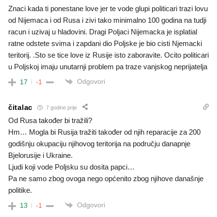
Znaci kada ti ponestane love jer te vode glupi politicari trazi lovu
od Nijemaca i od Rusa i zivi tako minimalno 100 godina na tudji
racun i uzivaj u hladovini. Dragi Poljaci Nijemacka je isplatial
ratne odstete svima i zapdani dio Poljske je bio cisti Njemacki
teritorij. .Sto se tice love iz Rusije isto zaboravite. Ocito politicari
u Poljskoj imaju unutarnji problem pa traze vanjskog neprijatelja
Odgovori
17
-1
čitalac
7 godine prije
Od Rusa također bi tražili?
Hm… Mogla bi Rusija tražiti također od njih reparacije za 200
godišnju okupaciju njihovog teritorija na području danapnje
Bjelorusije i Ukraine.
Ljudi koji vode Poljsku su dosita papci…
Pa ne samo zbog ovoga nego općenito zbog njihove današnje
politike.
Odgovori
13
-1