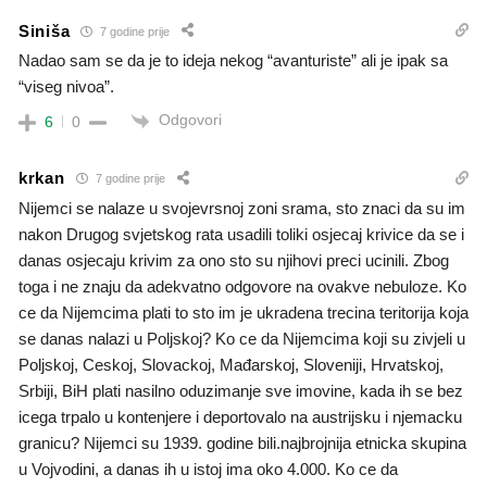
Siniša
7 godine prije
Nadao sam se da je to ideja nekog “avanturiste” ali je ipak sa
“viseg nivoa”.
Odgovori
6
0
krkan
7 godine prije
Nijemci se nalaze u svojevrsnoj zoni srama, sto znaci da su im
nakon Drugog svjetskog rata usadili toliki osjecaj krivice da se i
danas osjecaju krivim za ono sto su njihovi preci ucinili. Zbog
toga i ne znaju da adekvatno odgovore na ovakve nebuloze. Ko
ce da Nijemcima plati to sto im je ukradena trecina teritorija koja
se danas nalazi u Poljskoj? Ko ce da Nijemcima koji su zivjeli u
Poljskoj, Ceskoj, Slovackoj, Mađarskoj, Sloveniji, Hrvatskoj,
Srbiji, BiH plati nasilno oduzimanje sve imovine, kada ih se bez
icega trpalo u kontenjere i deportovalo na austrijsku i njemacku
granicu? Nijemci su 1939. godine bili.najbrojnija etnicka skupina
u Vojvodini, a danas ih u istoj ima oko 4.000. Ko ce da