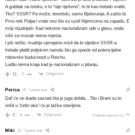
A gubitak na istoku, e to “nije riješeno”, to bi kao trebalo vratiti.
Tko? SSSR? Pa može, teoretski, samo Bjelorusija. A zašto bi.
Prvo nek Poljaci vrate ono što su uzeli Nijemcima na zapadu. E
moji mjudrijaši. Kad nekome nacionalizam uđe u glavu, onda
više za mozak nema mjesta.
I još nešto. mudrija vjerojatno misli da bi sljedice SSSR-a
trebale platiti poljskom narodu što ga spasle od potencijalne
robovske budućnosti u Reichu.
Ludilu nema kraja kad je nacionalizam u pitanju.
Odgovori
11
0
Perica
7 godine prije
Dal’ će se ikada saznati šta je juga dobila…Tito i Brant su to
rešili u ‘četiri oka’ i tu je tačka stavljena
Odgovori
3
0
Pogledaj odgovore
(1)
Miki
7 godine prije