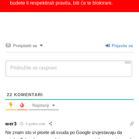
budete li respektirali pravila, biti će te blokirani.
Pretplatiti se
Prijavite se
3000
22
KOMENTARI
Najstariji
wer3
4 godine prije
Ne znam sto vi pisete ali svuda po Google izvjestavaju da