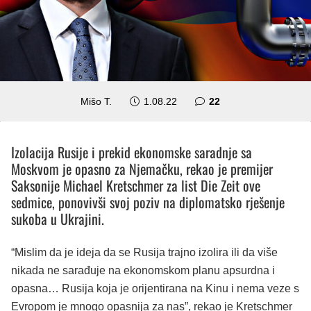
komentara
Mišo T.
1.08.22
22
Izolacija Rusije i prekid ekonomske saradnje sa
Moskvom je opasno za Njemačku, rekao je premijer
Saksonije Michael Kretschmer za list Die Zeit ove
sedmice, ponovivši svoj poziv na diplomatsko rješenje
sukoba u Ukrajini.
“Mislim da je ideja da se Rusija trajno izolira ili da više
nikada ne sarađuje na ekonomskom planu apsurdna i
opasna… Rusija koja je orijentirana na Kinu i nema veze s
Evropom je mnogo opasnija za nas”, rekao je Kretschmer