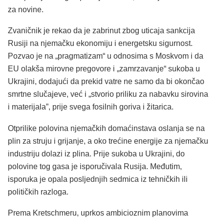
za novine.
Zvaničnik je rekao da je zabrinut zbog uticaja sankcija
Rusiji na njemačku ekonomiju i energetsku sigurnost.
Pozvao je na „pragmatizam“ u odnosima s Moskvom i da
EU olakša mirovne pregovore i „zamrzavanje“ sukoba u
Ukrajini, dodajući da prekid vatre ne samo da bi okončao
smrtne slučajeve, već i „stvorio priliku za nabavku sirovina
i materijala”, prije svega fosilnih goriva i žitarica.
Otprilike polovina njemačkih domaćinstava oslanja se na
plin za struju i grijanje, a oko trećine energije za njemačku
industriju dolazi iz plina. Prije sukoba u Ukrajini, do
polovine tog gasa je isporučivala Rusija. Međutim,
isporuka je opala posljednjih sedmica iz tehničkih ili
političkih razloga.
Prema Kretschmeru, uprkos ambicioznim planovima