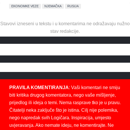
EKONOMKE VEZE
NJEMAČKA
RUSIJA
Stavovi izneseni u tekstu i u komentarima ne odražavaju nužno
stav redakcije.
PRAVILA KOMENTIRANJA
: Vaši komentari ne smiju
biti kritika drugog komentatora, nego vaše mišljenje,
prijedlog ili ideja o temi. Nema rasprave tko je u pravu.
Čitatelji neka zaključe što je istina. Cilj nije polemika,
nego napredak svih Logičara. Inspiracija, umjesto
uvjeravanja. Ako nemate ideju, ne komentirajte. Ne