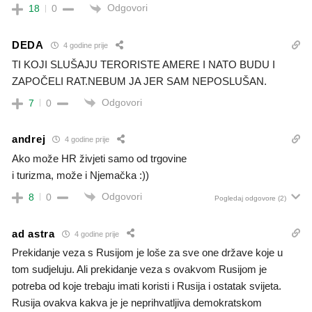
Odgovori
18
0
DEDA
4 godine prije
TI KOJI SLUŠAJU TERORISTE AMERE I NATO BUDU I
ZAPOČELI RAT.NEBUM JA JER SAM NEPOSLUŠAN.
Odgovori
7
0
andrej
4 godine prije
Ako može HR živjeti samo od trgovine
i turizma, može i Njemačka :))
Odgovori
8
0
Pogledaj odgovore
(2)
ad astra
4 godine prije
Prekidanje veza s Rusijom je loše za sve one države koje u
tom sudjeluju. Ali prekidanje veza s ovakvom Rusijom je
potreba od koje trebaju imati koristi i Rusija i ostatak svijeta.
Rusija ovakva kakva je je neprihvatljiva demokratskom