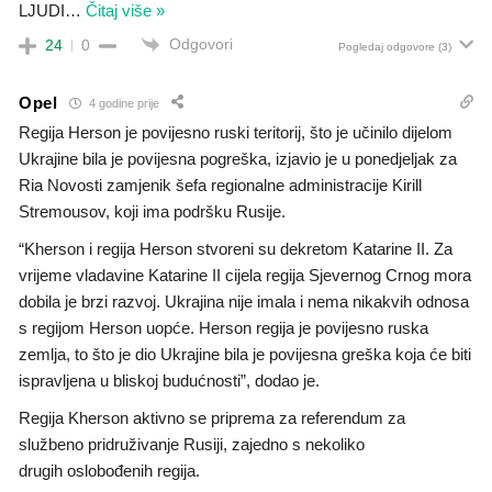
LJUDI
…
Čitaj više »
Odgovori
24
0
Pogledaj odgovore
(3)
Opel
4 godine prije
Regija Herson je povijesno ruski teritorij, što je učinilo dijelom
Ukrajine bila je povijesna pogreška, izjavio je u ponedjeljak za
Ria Novosti zamjenik šefa regionalne administracije Kirill
Stremousov, koji ima podršku Rusije.
“Kherson i regija Herson stvoreni su dekretom Katarine II. Za
vrijeme vladavine Katarine II cijela regija Sjevernog Crnog mora
dobila je brzi razvoj. Ukrajina nije imala i nema nikakvih odnosa
s regijom Herson uopće. Herson regija je povijesno ruska
zemlja, to što je dio Ukrajine bila je povijesna greška koja će biti
ispravljena u bliskoj budućnosti”, dodao je.
Regija Kherson aktivno se priprema za referendum za
službeno pridruživanje Rusiji, zajedno s nekoliko
drugih oslobođenih regija.