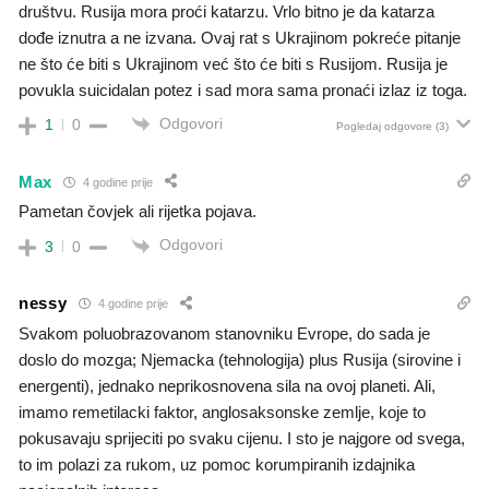
društvu. Rusija mora proći katarzu. Vrlo bitno je da katarza
dođe iznutra a ne izvana. Ovaj rat s Ukrajinom pokreće pitanje
ne što će biti s Ukrajinom već što će biti s Rusijom. Rusija je
povukla suicidalan potez i sad mora sama pronaći izlaz iz toga.
Odgovori
1
0
Pogledaj odgovore
(3)
Max
4 godine prije
Pametan čovjek ali rijetka pojava.
Odgovori
3
0
nessy
4 godine prije
Svakom poluobrazovanom stanovniku Evrope, do sada je
doslo do mozga; Njemacka (tehnologija) plus Rusija (sirovine i
energenti), jednako neprikosnovena sila na ovoj planeti. Ali,
imamo remetilacki faktor, anglosaksonske zemlje, koje to
pokusavaju sprijeciti po svaku cijenu. I sto je najgore od svega,
to im polazi za rukom, uz pomoc korumpiranih izdajnika