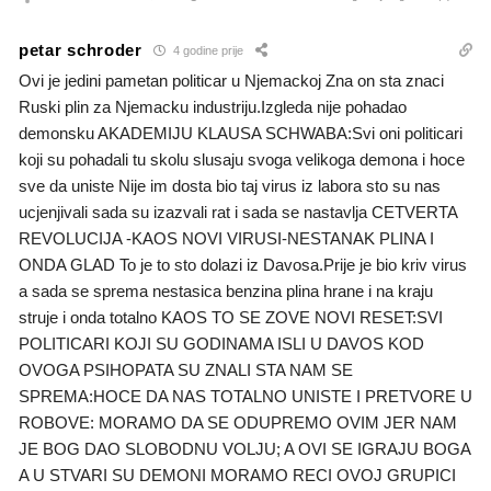
petar schroder
4 godine prije
Ovi je jedini pametan politicar u Njemackoj Zna on sta znaci
Ruski plin za Njemacku industriju.Izgleda nije pohadao
demonsku AKADEMIJU KLAUSA SCHWABA:Svi oni politicari
koji su pohadali tu skolu slusaju svoga velikoga demona i hoce
sve da uniste Nije im dosta bio taj virus iz labora sto su nas
ucjenjivali sada su izazvali rat i sada se nastavlja CETVERTA
REVOLUCIJA -KAOS NOVI VIRUSI-NESTANAK PLINA I
ONDA GLAD To je to sto dolazi iz Davosa.Prije je bio kriv virus
a sada se sprema nestasica benzina plina hrane i na kraju
struje i onda totalno KAOS TO SE ZOVE NOVI RESET:SVI
POLITICARI KOJI SU GODINAMA ISLI U DAVOS KOD
OVOGA PSIHOPATA SU ZNALI STA NAM SE
SPREMA:HOCE DA NAS TOTALNO UNISTE I PRETVORE U
ROBOVE: MORAMO DA SE ODUPREMO OVIM JER NAM
JE BOG DAO SLOBODNU VOLJU; A OVI SE IGRAJU BOGA
A U STVARI SU DEMONI MORAMO RECI OVOJ GRUPICI