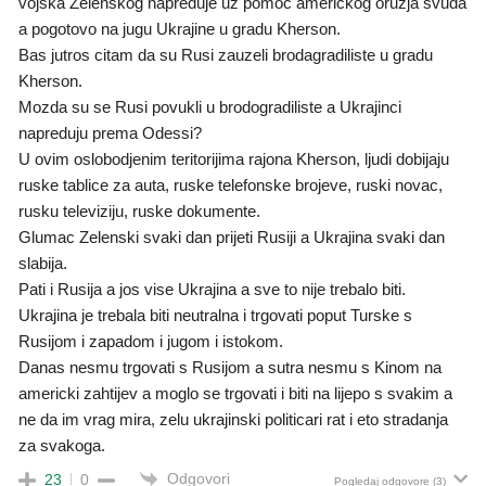
vojska Zelenskog napreduje uz pomoc americkog oruzja svuda
a pogotovo na jugu Ukrajine u gradu Kherson.
Bas jutros citam da su Rusi zauzeli brodagradiliste u gradu
Kherson.
Mozda su se Rusi povukli u brodogradiliste a Ukrajinci
napreduju prema Odessi?
U ovim oslobodjenim teritorijima rajona Kherson, ljudi dobijaju
ruske tablice za auta, ruske telefonske brojeve, ruski novac,
rusku televiziju, ruske dokumente.
Glumac Zelenski svaki dan prijeti Rusiji a Ukrajina svaki dan
slabija.
Pati i Rusija a jos vise Ukrajina a sve to nije trebalo biti.
Ukrajina je trebala biti neutralna i trgovati poput Turske s
Rusijom i zapadom i jugom i istokom.
Danas nesmu trgovati s Rusijom a sutra nesmu s Kinom na
americki zahtijev a moglo se trgovati i biti na lijepo s svakim a
ne da im vrag mira, zelu ukrajinski politicari rat i eto stradanja
za svakoga.
Odgovori
23
0
Pogledaj odgovore
(3)