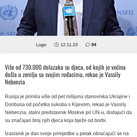
komentara
Logic
12.11.23
54
Više od 730.000 dolazaka su djeca, od kojih je većina
došla u zemlju sa svojim rođacima, rekao je Vassily
Nebenzia
Rusija je primila više od pet milijuna stanovnika Ukrajine i
Donbasa od početka sukoba s Kijevom, rekao je Vassily
Nebenzia, stalni predstavnik Moskve pri UN-u, dodajući da
su značajan broj njih djeca koja bježe od borbi.
Izaslanik je dao svoje primjedbe u petak obraćajući se na