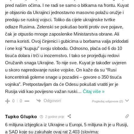
pred našim očima. I ne radi se samo o bitkama na frontu. Kuyat
je objasnio da Ukrajinci jednostavno masovno polažu oružje i
predaju se ruskoj vojsci. Toliko da cijele ukrajinske tvrtke
odlaze Rusima. Zelenski se pokušao boriti protiv ove pojave,
čak je otpustio mnoge zaposlenike Ministarstva obrane. Ali
nema koristi. Ovoj činjenici i gubicima u borbama valja pridodati
i one koji “kupuju” svoju slobodu. Odnosno, plaća od 6 do 10
tisuća dolara i trči u inozemstvo. I tako se prorjeđuju redovi
Oružanih snaga Ukrajine. To nije sve. Kuyat je također uvjeren
u skoro napredovanje ruske vojske. On kaže da su “Rusi
koncentrirali goleme snage u pozadini – govore o 350 tisuća
vojnika”. Pretpostavljam da će Odesu pokušati vratiti jer je
Rusija vidi kao povijesno važan ruski
…
Čitaj više »
Odgovori
0
0
Pogledaj odgovore
(2)
Tupko Glupko
2 godine prije
6 milijuna izbjeglica iz Ukrajine u Europi, 5 milijuna ih je u Rusiji,
a SAD koje su zakuhale ovaj rat 2.403 (slovima: