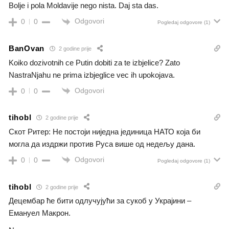
Bolje i pola Moldavije nego nista. Daj sta das.
Odgovori
0
0
Pogledaj odgovore
(1)
BanOvan
2 godine prije
Koiko dozivotnih ce Putin dobiti za te izbjelice? Zato
NastraNjahu ne prima izbjeglice vec ih upokojava.
Odgovori
0
0
tihobl
2 godine prije
Скот Ритер: Не постоји ниједна јединица НАТО која би
могла да издржи против Руса више од недељу дана.
Odgovori
0
0
Pogledaj odgovore
(1)
tihobl
2 godine prije
Децембар ће бити одлучујући за сукоб у Украјини –
Емануел Макрон.