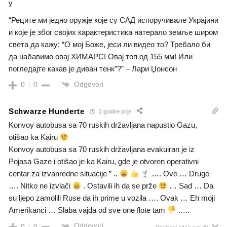
у
“Реците ми једно оружје које су САД испоручивале Украјини
и које је због својих карактеристика натерало земље широм
света да кажу: “О мој Боже, јеси ли видео то? Требало би
да набавимо овај ХИМАРС! Овај топ од 155 мм! Или
погледајте какав је диван тенк”?” – Лари Џонсон
Odgovori
0
0
Schwarze Hunderte
2 godine prije
Konvoy autobusa sa 70 ruskih državljana napustio Gazu,
otišao ka Kairu
Konvoy autobusa sa 70 ruskih državljana evakuiran je iz
Pojasa Gaze i otišao je ka Kairu, gde je otvoren operativni
centar za izvanredne situacije ” ..
…. Ove … Druge
…. Nitko ne izvlači
. Ostavili ih da se prže
… Sad … Da
su ljepo zamolili Ruse da ih prime u vozila …. Ovak … Eh moji
Amerikanci … Slaba vajda od sve one flote tam
…..
Odgovori
0
0