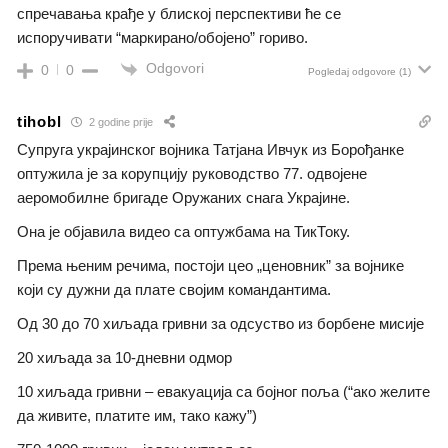
спречавања крађе у блиској перспективи ће се
испоручивати “маркирано/обојено” гориво.
Odgovori
0
0
Pogledaj odgovore
(1)
tihobl
2 godine prije
Супруга украјинског војника Татјана Ивчук из Борођанке
оптужила је за корупцију руководство 77. одвојене
аеромобилне бригаде Оружаних снага Украјине.
Она је објавила видео са оптужбама на ТикТоку.
Према њеним речима, постоји цео „ценовник” за војнике
који су дужни да плате својим командантима.
Од 30 до 70 хиљада гривни за одсуство из борбене мисије
20 хиљада за 10-дневни одмор
10 хиљада гривни – евакуација са бојног поља (“ако желите
да живите, платите им, тако кажу”)