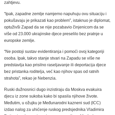
zahtjevu.
“Ipak, zapadne zemlje namjerno napuhuju ovu situaciju i
pokušavaju je prikazati kao problem”, istaknuo je diplomat,
optuživši Zapad da se nije pozabavio činjenicom da se
više od 23.000 ukrajinske djece preselilo bez pratnje u
europske zemlje.
“Ne postoji sustav evidentiranja i pomoći ovoj kategoriji
osoba. Ipak, takvo stanje stvari na Zapadu se više ne
predstavlja kao prisilno raseljavanje ili deportacija djece
bez pristanka roditelja, već kao njihov spas od ratnih
strahota”, rekao je Nebenzia.
Ruski dužnosnici dugo inzistiraju da Moskva evakuira
djecu iz zone sukoba kako bi spasila njihove živote.
Međutim, u ožujku je Međunarodni kazneni sud (ICC)
izdao nalog za uhićenje ruskog predsjednika Vladimira