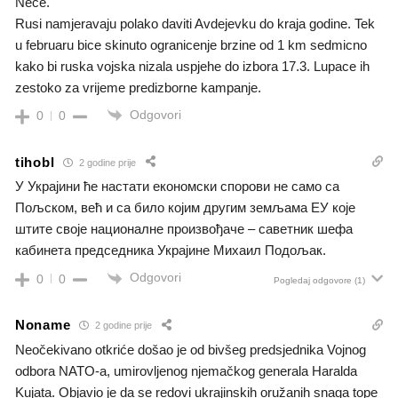
Nece.
Rusi namjeravaju polako daviti Avdejevku do kraja godine. Tek
u februaru bice skinuto ogranicenje brzine od 1 km sedmicno
kako bi ruska vojska nizala uspjehe do izbora 17.3. Lupace ih
zestoko za vrijeme predizborne kampanje.
Odgovori
0
0
tihobl
2 godine prije
У Украјини ће настати економски спорови не само са
Пољском, већ и са било којим другим земљама ЕУ које
штите своје националне произвођаче – саветник шефа
кабинета председника Украјине Михаил Подољак.
Odgovori
0
0
Pogledaj odgovore
(1)
Noname
2 godine prije
Neočekivano otkriće došao je od bivšeg predsjednika Vojnog
odbora NATO-a, umirovljenog njemačkog generala Haralda
Kujata. Objavio je da se redovi ukrajinskih oružanih snaga tope