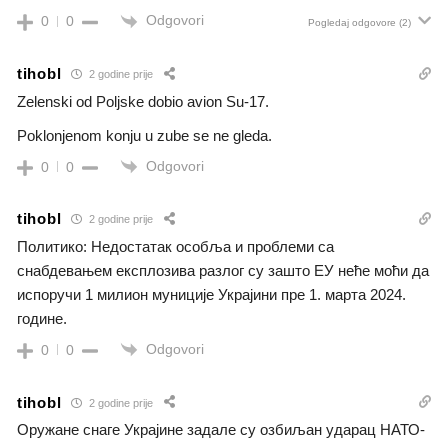
Odgovori
0
0
Pogledaj odgovore
(2)
tihobl
2 godine prije
Zelenski od Poljske dobio avion Su-17.
Poklonjenom konju u zube se ne gleda.
Odgovori
0
0
tihobl
2 godine prije
Политико: Недостатак особља и проблеми са
снабдевањем експлозива разлог су зашто ЕУ неће моћи да
испоручи 1 милион муниције Украјини пре 1. марта 2024.
године.
Odgovori
0
0
tihobl
2 godine prije
Оружане снаге Украјине задале су озбиљан ударац НАТО-