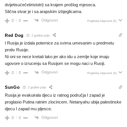
dvijetisućečetiristotri) sa krajem prošlog mjeseca.
Slična stvar je i sa arapskim izbjeglicama.
Odgovori
0
0
Pogledaj odgovore
(2)
Red Dog
2 godine prije
I Rusija je izdala poternice za svima umesanim u predmetu
protiv Rusije.
Ni oni se nece kretati lako jer ako idu u zemlje koje imaju
ugovore o izrucenju sa Rusijom se mogu naci u Rusiji.
Odgovori
0
0
Pogledaj odgovore
(4)
SunGo
2 godine prije
Rusija je evakuirala djecu iz ratnog područja I zapad je
proglasio Putina ratnim zlocincem. Netanyahu ubija palestinske
djecu I zapad mu pljesce.
Odgovori
0
0