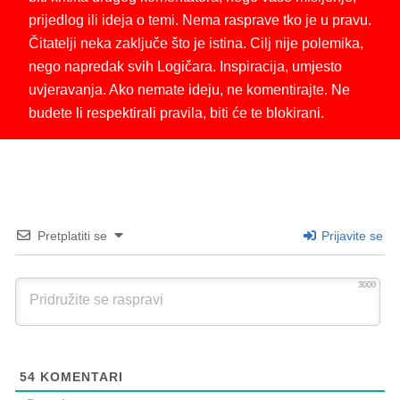
prijedlog ili ideja o temi. Nema rasprave tko je u pravu.
Čitatelji neka zaključe što je istina. Cilj nije polemika,
nego napredak svih Logičara. Inspiracija, umjesto
uvjeravanja. Ako nemate ideju, ne komentirajte. Ne
budete li respektirali pravila, biti će te blokirani.
Pretplatiti se
Prijavite se
3000
54
KOMENTARI