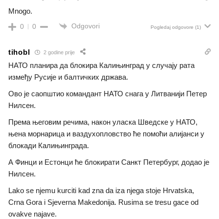
Mnogo.
Odgovori
0
0
Pogledaj odgovore
(1)
tihobl
2 godine prije
НАТО планира да блокира Калињинград у случају рата
између Русије и балтичких држава.
Ово је саопштио командант НАТО снага у Литванији Петер
Нилсен.
Према његовим речима, након уласка Шведске у НАТО,
њена морнарица и ваздухопловство ће помоћи алијанси у
блокади Калињинграда.
А Финци и Естонци ће блокирати Санкт Петербург, додао је
Нилсен.
Lako se njemu kurciti kad zna da iza njega stoje Hrvatska,
Crna Gora i Sjeverna Makedonija. Rusima se tresu gace od
ovakve najave.