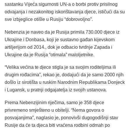
sastanku Vijeća sigurnosti UN-a o borbi protiv prisilnog
odvajanja i nezakonitog iskorištavanja djece, ističući da su
sve izbjeglice otišle u Rusiju “dobrovoljno”.
Nebenzia je naveo da je Rusija primila 730.000 djece iz
Ukrajine i Donbasa, koji je sustavno gađan kijevskom
artiljerijom od 2014., dok je odbacio tvrdnje Zapada i
Ukrajine da je Rusija “otimala” maloljetnike.
“Velika većina te djece stigla je sa svojim roditeljima ili
drugim rođacima”, rekao je, dodajući da je samo 2000 njih
došlo iz sirotišta u ruskim Narodnim Republikama Donjeck
i Lugansk, u pratnji odgajatelja iz svojih ustanova.
Prema Nebenzijinim riječima, samo je 358 djece
privremeno smješteno u obitelji. “Nema govora o
posvajanjima”, naglasio je, ponovivši dugogodišnji stav
Rusije da će ta djeca biti vraćena rodbini odmah po