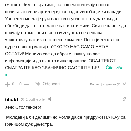
(мртве). Чим се вратимо, на нашем положају поново
почиње активни артиљеријски рад и минобацачки напади.
Уверени смо да је руководство суочено са задатком да
обезбеди да се што мање нас врати живи. Сви се плаше да
причају о томе, али сви разумеју шта се дешава:
уништавају нас из сопствене команде. Постоји директно
цурење информација. УСКОРО НАС САМО НЕЋЕ
ОСТАТИ! Молимо све да обрате пажњу на ове
информације и да их што више прошире! ОВАЈ ТЕКСТ
СМАТРАЈТЕ КАО ЗВАНИЧНО САОПШТЕЊЕ!”
…
Čitaj više
»
Odgovori
0
0
Pogledaj odgovore
(1)
tihobl
2 godine prije
Јенс Столтенберг:
Молдавија би делимично могла да се придружи НАТО-у са
границом дуж Дњестра.