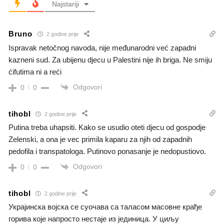
Najstariji
Bruno
2 godine prije
Ispravak netočnog navoda, nije međunarodni već zapadni
kazneni sud. Za ubijenu djecu u Palestini nije ih briga. Ne smiju
ćifutima ni a reći
Odgovori
0
0
tihobl
2 godine prije
Putina treba uhapsiti. Kako se usudio oteti djecu od gospodje
Zelenski, a ona je vec primila kaparu za njih od zapadnih
pedofila i transpatologa. Putinovo ponasanje je nedopustiovo.
Odgovori
0
0
tihobl
2 godine prije
Украјинска војска се суочава са таласом масовне крађе
горива које напросто нестаје из јединица. У циљу