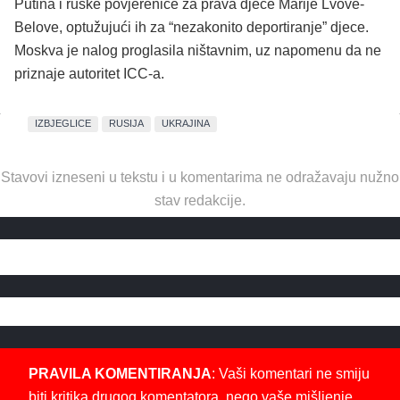
Putina i ruske povjerenice za prava djece Marije Lvove-
Belove, optužujući ih za “nezakonito deportiranje” djece.
Moskva je nalog proglasila ništavnim, uz napomenu da ne
priznaje autoritet ICC-a.
IZBJEGLICE
RUSIJA
UKRAJINA
Stavovi izneseni u tekstu i u komentarima ne odražavaju nužno
stav redakcije.
PRAVILA KOMENTIRANJA
: Vaši komentari ne smiju
biti kritika drugog komentatora, nego vaše mišljenje,