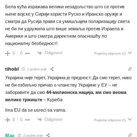
Бела кућа изражава велики незадољство што се против
њене војске у Сирији користи Руско и Иранско оружје и
сматра да Русија прави са умишљајем поларизацију света
не би ли удружила што више земаља против Израела и
Америке и што сматра директном опасношћу по
националну безбедност!
Odgovori
0
0
Pogledaj odgovore
(1)
tihobl
2 godine prije
Украјина није терет, Украјина је предност. Да смо терет, нико
не би озбиљно причао о чланству Украјине у ЕУ – не
заборавите да смо
44-милионска нација, ми смо веома
велико тржиште
– Куреба
Ima EU da se usreci sa vama.
Odgovori
0
0
Pogledaj odgovore
(1)
Max
2 godine prije