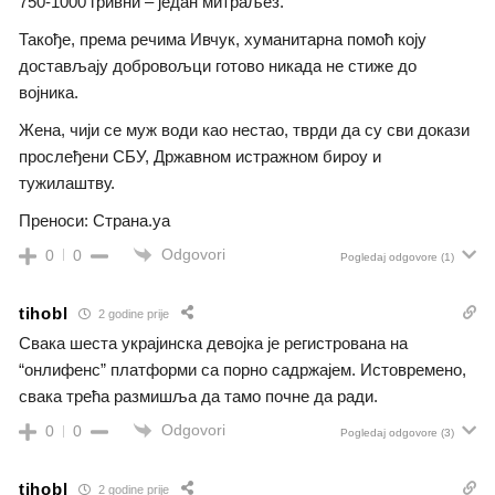
750-1000 гривни – један митраљез.
Такође, према речима Ивчук, хуманитарна помоћ коју
достављају добровољци готово никада не стиже до
војника.
Жена, чији се муж води као нестао, тврди да су сви докази
прослеђени СБУ, Државном истражном бироу и
тужилаштву.
Преноси: Страна.уа
Odgovori
0
0
Pogledaj odgovore
(1)
tihobl
2 godine prije
Cвака шеста украјинска девојка је регистрована на
“онлифенс” платформи са порно садржајем. Истовремено,
свака трећа размишља да тамо почне да ради.
Odgovori
0
0
Pogledaj odgovore
(3)
tihobl
2 godine prije