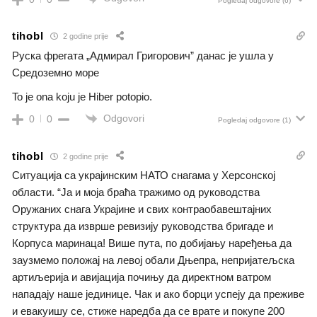
Pogledaj odgovore
(6)
tihobl
2 godine prije
Руска фрегата „Адмирал Григорович” данас је ушла у
Средоземно море
To je ona koju je Hiber potopio.
Odgovori
0
0
Pogledaj odgovore
(1)
tihobl
2 godine prije
Ситуација са украјинским НАТО снагама у Херсонској
области. “Ја и моја браћа тражимо од руководства
Оружаних снага Украјине и свих контраобавештајних
структура да изврше ревизију руководства бригаде и
Корпуса маринаца! Више пута, по добијању наређења да
заузмемо положај на левој обали Дњепра, непријатељска
артиљерија и авијација почињу да директном ватром
нападају наше јединице. Чак и ако борци успеју да преживе
и евакуишу се, стиже наредба да се врате и покупе 200