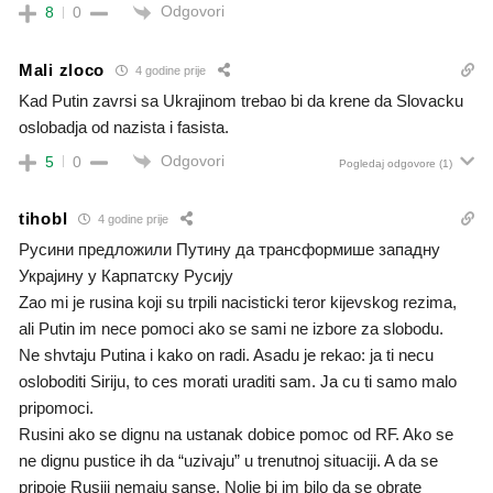
Odgovori
8
0
Mali zloco
4 godine prije
Kad Putin zavrsi sa Ukrajinom trebao bi da krene da Slovacku
oslobadja od nazista i fasista.
Odgovori
5
0
Pogledaj odgovore
(1)
tihobl
4 godine prije
Русини предложили Путину да трансформише западну
Украјину у Карпатску Русију
Zao mi je rusina koji su trpili nacisticki teror kijevskog rezima,
ali Putin im nece pomoci ako se sami ne izbore za slobodu.
Ne shvtaju Putina i kako on radi. Asadu je rekao: ja ti necu
osloboditi Siriju, to ces morati uraditi sam. Ja cu ti samo malo
pripomoci.
Rusini ako se dignu na ustanak dobice pomoc od RF. Ako se
ne dignu pustice ih da “uzivaju” u trenutnoj situaciji. A da se
pripoje Rusiji nemaju sanse. Nolje bi im bilo da se obrate