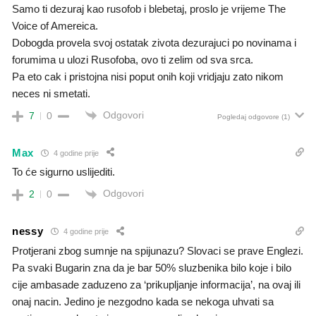
Samo ti dezuraj kao rusofob i blebetaj, proslo je vrijeme The
Voice of Amereica.
Dobogda provela svoj ostatak zivota dezurajuci po novinama i
forumima u ulozi Rusofoba, ovo ti zelim od sva srca.
Pa eto cak i pristojna nisi poput onih koji vridjaju zato nikom
neces ni smetati.
Odgovori
7
0
Pogledaj odgovore
(1)
Max
4 godine prije
To će sigurno uslijediti.
Odgovori
2
0
nessy
4 godine prije
Protjerani zbog sumnje na spijunazu? Slovaci se prave Englezi.
Pa svaki Bugarin zna da je bar 50% sluzbenika bilo koje i bilo
cije ambasade zaduzeno za ‘prikupljanje informacija’, na ovaj ili
onaj nacin. Jedino je nezgodno kada se nekoga uhvati sa