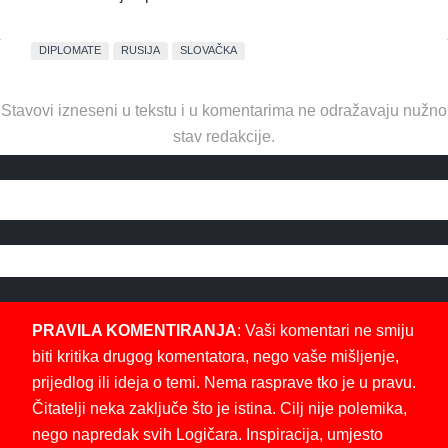
DIPLOMATE
RUSIJA
SLOVAČKA
Stavovi izneseni u tekstu i u komentarima ne odražavaju nužno
stav redakcije.
PRAVILA KOMENTIRANJA
: Vaši komentari ne smiju
biti kritika drugog komentatora, nego vaše mišljenje,
prijedlog ili ideja o temi. Nema rasprave tko je u pravu.
Čitatelji neka zaključe što je istina. Cilj nije polemika,
nego napredak svih Logičara. Inspiracija, umjesto