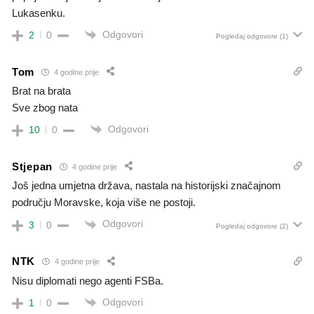
Lukasenku.
Odgovori
2
0
Pogledaj odgovore
(1)
Tom
4 godine prije
Brat na brata
Sve zbog nata
Odgovori
10
0
Stjepan
4 godine prije
Još jedna umjetna država, nastala na historijski značajnom
području Moravske, koja više ne postoji.
Odgovori
3
0
Pogledaj odgovore
(2)
NTK
4 godine prije
Nisu diplomati nego agenti FSBa.
Odgovori
1
0