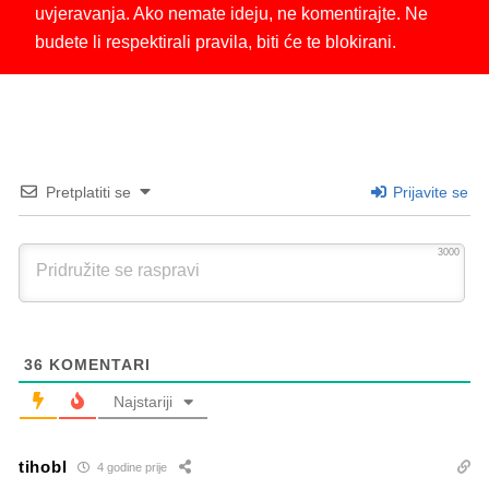
uvjeravanja. Ako nemate ideju, ne komentirajte. Ne
budete li respektirali pravila, biti će te blokirani.
Pretplatiti se
Prijavite se
3000
36
KOMENTARI
Najstariji
tihobl
4 godine prije