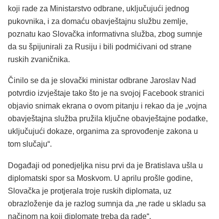
koji rade za Ministarstvo odbrane, uključujući jednog
pukovnika, i za domaću obavještajnu službu zemlje,
poznatu kao Slovačka informativna služba, zbog sumnje
da su špijunirali za Rusiju i bili podmićivani od strane
ruskih zvaničnika.
Činilo se da je slovački ministar odbrane Jaroslav Nad
potvrdio izvještaje tako što je na svojoj Facebook stranici
objavio snimak ekrana o ovom pitanju i rekao da je „vojna
obavještajna služba pružila ključne obavještajne podatke,
uključujući dokaze, organima za sprovođenje zakona u
tom slučaju“.
Događaji od ponedjeljka nisu prvi da je Bratislava ušla u
diplomatski spor sa Moskvom. U aprilu prošle godine,
Slovačka je protjerala troje ruskih diplomata, uz
obrazloženje da je razlog sumnja da „ne rade u skladu sa
načinom na koji diplomate treba da rade“.