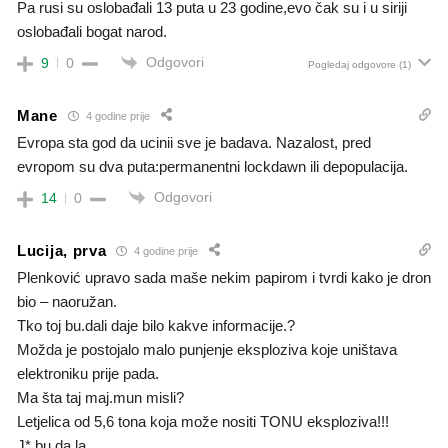
Pa rusi su oslobađali 13 puta u 23 godine,evo čak su i u siriji
oslobađali bogat narod.
Odgovori
9
0
Pogledaj odgovore
(1)
Mane
4 godine prije
Evropa sta god da ucinii sve je badava. Nazalost, pred
evropom su dva puta:permanentni lockdawn ili depopulacija.
Odgovori
14
0
Lucija, prva
4 godine prije
Plenković upravo sada maše nekim papirom i tvrdi kako je dron
bio – naoružan.
Tko toj bu.dali daje bilo kakve informacije.?
Možda je postojalo malo punjenje eksploziva koje uništava
elektroniku prije pada.
Ma šta taj maj.mun misli?
Letjelica od 5,6 tona koja može nositi TONU eksploziva!!!
J* bu.da.la.