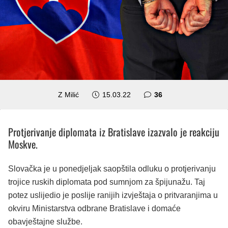
komentara
Z Milić
15.03.22
36
Protjerivanje diplomata iz Bratislave izazvalo je reakciju
Moskve.
Slovačka je u ponedjeljak saopštila odluku o protjerivanju
trojice ruskih diplomata pod sumnjom za špijunažu. Taj
potez uslijedio je poslije ranijih izvještaja o pritvaranjima u
okviru Ministarstva odbrane Bratislave i domaće
obavještajne službe.