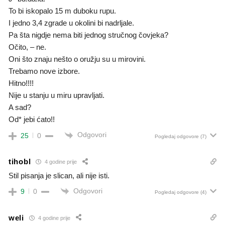
To bi iskopalo 15 m duboku rupu.
I jedno 3,4 zgrade u okolini bi nadrljale.
Pa šta nigdje nema biti jednog stručnog čovjeka?
Očito, – ne.
Oni što znaju nešto o oružju su u mirovini.
Trebamo nove izbore.
Hitno!!!!
Nije u stanju u miru upravljati.
A sad?
Od* jebi ćato!!
Odgovori
25
0
Pogledaj odgovore
(7)
tihobl
4 godine prije
Stil pisanja je slican, ali nije isti.
Odgovori
9
0
Pogledaj odgovore
(4)
weli
4 godine prije