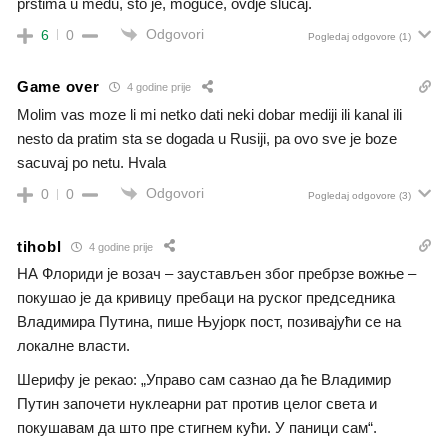
prstima u medu, sto je, moguce, ovdje slucaj.
Odgovori
6
0
Pogledaj odgovore
(1)
Game over
4 godine prije
Molim vas moze li mi netko dati neki dobar mediji ili kanal ili
nesto da pratim sta se dogada u Rusiji, pa ovo sve je boze
sacuvaj po netu. Hvala
Odgovori
0
0
Pogledaj odgovore
(3)
tihobl
4 godine prije
НА Флориди је возач – заустављен због пребрзе вожње –
покушао је да кривицу пребаци на руског председника
Владимира Путина, пише Њујорк пост, позивајући се на
локалне власти.
Шерифу је рекао: „Управо сам сазнао да ће Владимир
Путин започети нуклеарни рат против целог света и
покушавам да што пре стигнем кући. У паници сам“.