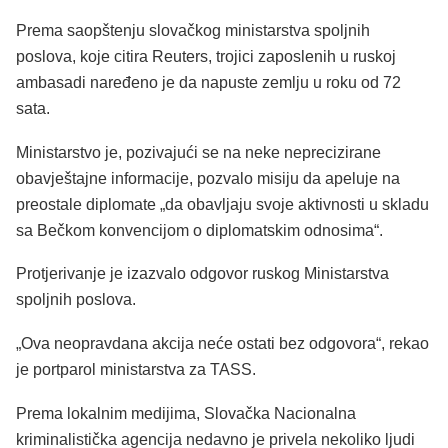
Prema saopštenju slovačkog ministarstva spoljnih
poslova, koje citira Reuters, trojici zaposlenih u ruskoj
ambasadi naređeno je da napuste zemlju u roku od 72
sata.
Ministarstvo je, pozivajući se na neke neprecizirane
obavještajne informacije, pozvalo misiju da apeluje na
preostale diplomate „da obavljaju svoje aktivnosti u skladu
sa Bečkom konvencijom o diplomatskim odnosima“.
Protjerivanje je izazvalo odgovor ruskog Ministarstva
spoljnih poslova.
„Ova neopravdana akcija neće ostati bez odgovora“, rekao
je portparol ministarstva za TASS.
Prema lokalnim medijima, Slovačka Nacionalna
kriminalistička agencija nedavno je privela nekoliko ljudi