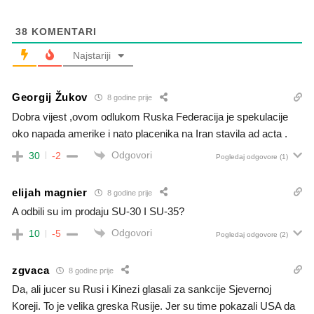
38
KOMENTARI
Najstariji
Georgij Žukov
8 godine prije
Dobra vijest ,ovom odlukom Ruska Federacija je spekulacije
oko napada amerike i nato placenika na Iran stavila ad acta .
Odgovori
30
-2
Pogledaj odgovore
(1)
elijah magnier
8 godine prije
A odbili su im prodaju SU-30 I SU-35?
Odgovori
10
-5
Pogledaj odgovore
(2)
zgvaca
8 godine prije
Da, ali jucer su Rusi i Kinezi glasali za sankcije Sjevernoj
Koreji. To je velika greska Rusije. Jer su time pokazali USA da