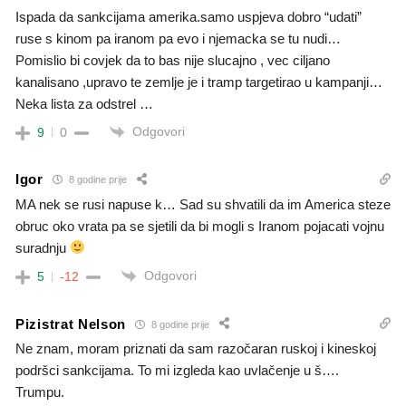
Ispada da sankcijama amerika.samo uspjeva dobro “udati”
ruse s kinom pa iranom pa evo i njemacka se tu nudi…
Pomislio bi covjek da to bas nije slucajno , vec ciljano
kanalisano ,upravo te zemlje je i tramp targetirao u kampanji…
Neka lista za odstrel …
Odgovori
9
0
Igor
8 godine prije
MA nek se rusi napuse k… Sad su shvatili da im America steze
obruc oko vrata pa se sjetili da bi mogli s Iranom pojacati vojnu
suradnju
Odgovori
5
-12
Pizistrat Nelson
8 godine prije
Ne znam, moram priznati da sam razočaran ruskoj i kineskoj
podršci sankcijama. To mi izgleda kao uvlačenje u š….
Trumpu.