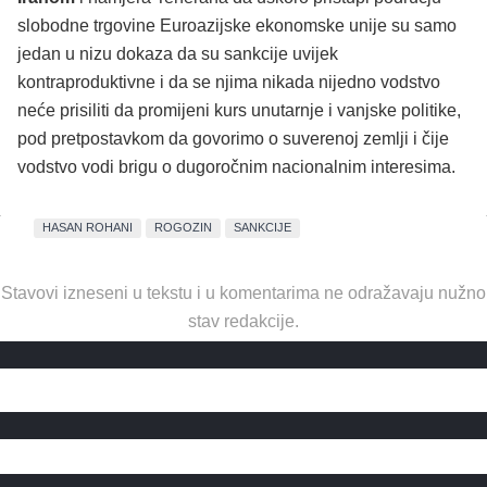
slobodne trgovine Euroazijske ekonomske unije su samo
jedan u nizu dokaza da su sankcije uvijek
kontraproduktivne i da se njima nikada nijedno vodstvo
neće prisiliti da promijeni kurs unutarnje i vanjske politike,
pod pretpostavkom da govorimo o suverenoj zemlji i čije
vodstvo vodi brigu o dugoročnim nacionalnim interesima.
HASAN ROHANI
ROGOZIN
SANKCIJE
Stavovi izneseni u tekstu i u komentarima ne odražavaju nužno
stav redakcije.