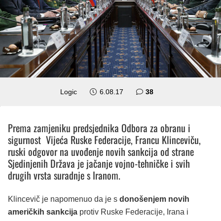
komentara
Logic
6.08.17
38
Prema zamjeniku predsjednika Odbora za obranu i
sigurnost Vijeća Ruske Federacije, Francu Klinceviču,
ruski odgovor na uvođenje novih sankcija od strane
Sjedinjenih Država je jačanje vojno-tehničke i svih
drugih vrsta suradnje s Iranom.
Klincevič je napomenuo da je s
donošenjem novih
američkih sankcija
protiv Ruske Federacije, Irana i