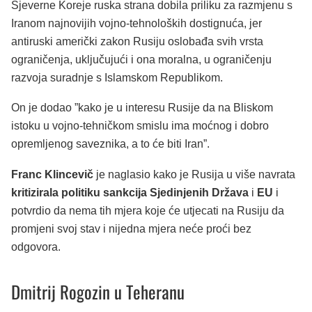
Sjeverne Koreje ruska strana dobila priliku za razmjenu s
Iranom najnovijih vojno-tehnoloških dostignuća, jer
antiruski američki zakon Rusiju oslobađa svih vrsta
ograničenja, uključujući i ona moralna, u ograničenju
razvoja suradnje s Islamskom Republikom.
On je dodao ”kako je u interesu Rusije da na Bliskom
istoku u vojno-tehničkom smislu ima moćnog i dobro
opremljenog saveznika, a to će biti Iran”.
Franc Klincevič
je naglasio kako je Rusija u više navrata
kritizirala politiku sankcija Sjedinjenih Država
i
EU
i
potvrdio da nema tih mjera koje će utjecati na Rusiju da
promjeni svoj stav i nijedna mjera neće proći bez
odgovora.
Dmitrij Rogozin u Teheranu