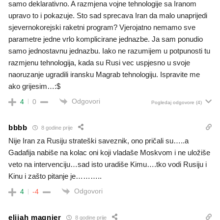
samo deklarativno. A razmjena vojne tehnologije sa Iranom
upravo to i pokazuje. Sto sad sprecava Iran da malo unaprijedi
sjevernokorejski raketni program? Vjerojatno nemamo sve
parametre jedne vrlo komplicirane jednazbe. Ja sam ponudio
samo jednostavnu jednazbu. Iako ne razumijem u potpunosti tu
razmjenu tehnologija, kada su Rusi vec uspjesno u svoje
naoruzanje ugradili iransku Magrab tehnologiju. Ispravite me
ako grijesim…:$
Odgovori
4
0
Pogledaj odgovore
(4)
bbbb
8 godine prije
Nije Iran za Rusiju strateški saveznik, ono pričali su…..a
Gadafija nabiše na kolac oni koji vladaše Moskvom i ne uložiše
veto na intervenciju…sad isto uradiše Kimu….tko vodi Rusiju i
Kinu i zašto pitanje je………..
Odgovori
4
-4
elijah magnier
8 godine prije