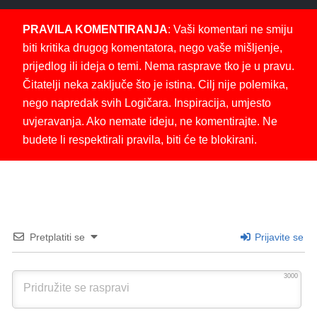
PRAVILA KOMENTIRANJA
: Vaši komentari ne smiju
biti kritika drugog komentatora, nego vaše mišljenje,
prijedlog ili ideja o temi. Nema rasprave tko je u pravu.
Čitatelji neka zaključe što je istina. Cilj nije polemika,
nego napredak svih Logičara. Inspiracija, umjesto
uvjeravanja. Ako nemate ideju, ne komentirajte. Ne
budete li respektirali pravila, biti će te blokirani.
Pretplatiti se
Prijavite se
3000