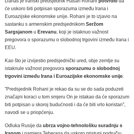
Danas je iranski predsjednik Hasan Rohani
potvrdio
da
će uskoro biti potpisan sporazuma između Irana i
Euroazijske ekonomske unije. Rohani je to izjavio na
sastanku s armenskim predsjednikom
Seržom
Sargsjanom
u
Erevanu
, koji je istaknuo važnost
pregovora o sporazumu o slobodnoj trgovini između Irana i
EEU.
Kao što je izvijestio predsjednički ured, obje zemlje su
istaknule važnost pregovora
sporazumu o slobodnoj
trgovini između Irana i Euroazijske ekonomske unije
.
”Predsjednik Rohani je rekao da su se do sada poduzeti
značajni koraci u tom smjeru On je istakao da će sporazum
biti potpisan u skoroj budućnosti i da će biti vrlo koristan”,
navodi se u priopćenju.
Odluka Rusije da
ubrza vojno-tehnološku suradnju s
Iranom
i namjera Teherana da uskoro pristupi području