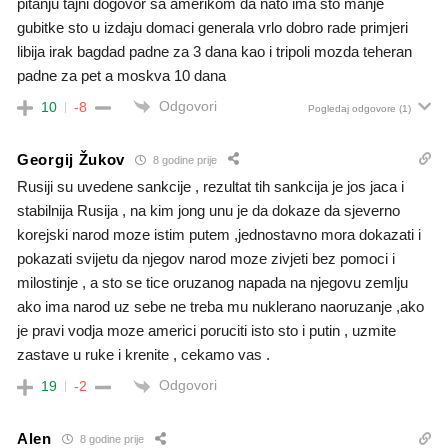
pitanju tajni dogovor sa amerikom da nato ima sto manje
gubitke sto u izdaju domaci generala vrlo dobro rade primjeri
libija irak bagdad padne za 3 dana kao i tripoli mozda teheran
padne za pet a moskva 10 dana
Odgovori
10
-8
Pogledaj odgovore
(1)
Georgij Žukov
8 godine prije
Rusiji su uvedene sankcije , rezultat tih sankcija je jos jaca i
stabilnija Rusija , na kim jong unu je da dokaze da sjeverno
korejski narod moze istim putem ,jednostavno mora dokazati i
pokazati svijetu da njegov narod moze zivjeti bez pomoci i
milostinje , a sto se tice oruzanog napada na njegovu zemlju
ako ima narod uz sebe ne treba mu nuklerano naoruzanje ,ako
je pravi vodja moze americi poruciti isto sto i putin , uzmite
zastave u ruke i krenite , cekamo vas .
Odgovori
19
-2
Alen
8 godine prije