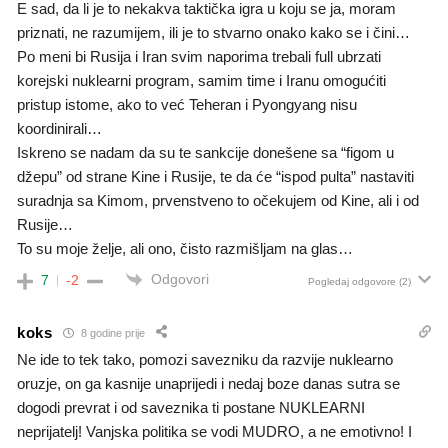
E sad, da li je to nekakva taktička igra u koju se ja, moram
priznati, ne razumijem, ili je to stvarno onako kako se i čini…
Po meni bi Rusija i Iran svim naporima trebali full ubrzati
korejski nuklearni program, samim time i Iranu omogućiti
pristup istome, ako to već Teheran i Pyongyang nisu
koordinirali…
Iskreno se nadam da su te sankcije donešene sa “figom u
džepu” od strane Kine i Rusije, te da će “ispod pulta” nastaviti
suradnja sa Kimom, prvenstveno to očekujem od Kine, ali i od
Rusije…
To su moje želje, ali ono, čisto razmišljam na glas…
Odgovori
7
-2
Pogledaj odgovore
(2)
koks
8 godine prije
Ne ide to tek tako, pomozi savezniku da razvije nuklearno
oruzje, on ga kasnije unaprijedi i nedaj boze danas sutra se
dogodi prevrat i od saveznika ti postane NUKLEARNI
neprijatelj! Vanjska politika se vodi MUDRO, a ne emotivno! I