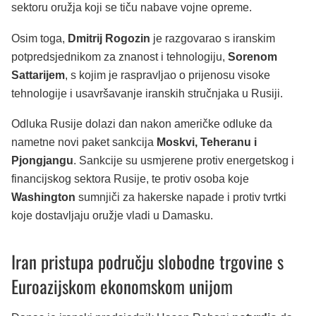
sektoru oružja koji se tiču nabave vojne opreme.
Osim toga,
Dmitrij Rogozin
je razgovarao s iranskim
potpredsjednikom za znanost i tehnologiju,
Sorenom
Sattarijem
, s kojim je raspravljao o prijenosu visoke
tehnologije i usavršavanje iranskih stručnjaka u Rusiji.
Odluka Rusije dolazi dan nakon američke odluke da
nametne novi paket sankcija
Moskvi, Teheranu i
Pjongjangu
. Sankcije su usmjerene protiv energetskog i
financijskog sektora Rusije, te protiv osoba koje
Washington
sumnjiči za hakerske napade i protiv tvrtki
koje dostavljaju oružje vladi u Damasku.
Iran pristupa području slobodne trgovine s
Euroazijskom ekonomskom unijom