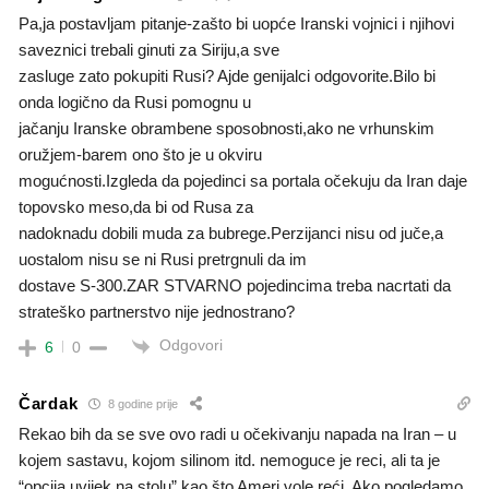
Pa,ja postavljam pitanje-zašto bi uopće Iranski vojnici i njihovi
saveznici trebali ginuti za Siriju,a sve
zasluge zato pokupiti Rusi? Ajde genijalci odgovorite.Bilo bi
onda logično da Rusi pomognu u
jačanju Iranske obrambene sposobnosti,ako ne vrhunskim
oružjem-barem ono što je u okviru
mogućnosti.Izgleda da pojedinci sa portala očekuju da Iran daje
topovsko meso,da bi od Rusa za
nadoknadu dobili muda za bubrege.Perzijanci nisu od juče,a
uostalom nisu se ni Rusi pretrgnuli da im
dostave S-300.ZAR STVARNO pojedincima treba nacrtati da
strateško partnerstvo nije jednostrano?
Odgovori
6
0
Čardak
8 godine prije
Rekao bih da se sve ovo radi u očekivanju napada na Iran – u
kojem sastavu, kojom silinom itd. nemoguce je reci, ali ta je
“opcija uvijek na stolu” kao što Ameri vole reći. Ako pogledamo