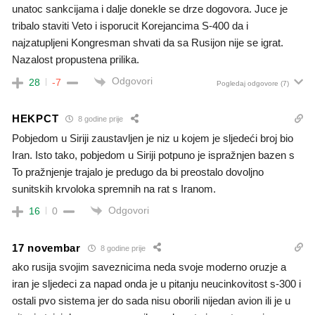
unatoc sankcijama i dalje donekle se drze dogovora. Juce je
tribalo staviti Veto i isporucit Korejancima S-400 da i
najzatupljeni Kongresman shvati da sa Rusijon nije se igrat.
Nazalost propustena prilika.
Odgovori
28
-7
Pogledaj odgovore
(7)
HEKPCT
8 godine prije
Pobjedom u Siriji zaustavljen je niz u kojem je sljedeći broj bio
Iran. Isto tako, pobjedom u Siriji potpuno je ispražnjen bazen s
To pražnjenje trajalo je predugo da bi preostalo dovoljno
sunitskih krvoloka spremnih na rat s Iranom.
Odgovori
16
0
17 novembar
8 godine prije
ako rusija svojim saveznicima neda svoje moderno oruzje a
iran je sljedeci za napad onda je u pitanju neucinkovitost s-300 i
ostali pvo sistema jer do sada nisu oborili nijedan avion ili je u