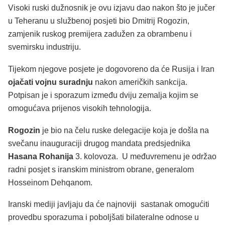
Visoki ruski dužnosnik je ovu izjavu dao nakon što je jučer
u Teheranu u službenoj posjeti bio Dmitrij Rogozin,
zamjenik ruskog premijera zadužen za obrambenu i
svemirsku industriju.
Tijekom njegove posjete je dogovoreno da će Rusija i Iran
ojačati vojnu suradnju
nakon američkih sankcija.
Potpisan je i sporazum između dviju zemalja kojim se
omogućava prijenos visokih tehnologija.
Rogozin
je bio na čelu ruske delegacije koja je došla na
svečanu inauguraciji drugog mandata predsjednika
Hasana Rohanija
3. kolovoza. U međuvremenu je održao
radni posjet s iranskim ministrom obrane, generalom
Hosseinom Dehqanom.
Iranski mediji javljaju da će najnoviji sastanak omogućiti
provedbu sporazuma i poboljšati bilateralne odnose u