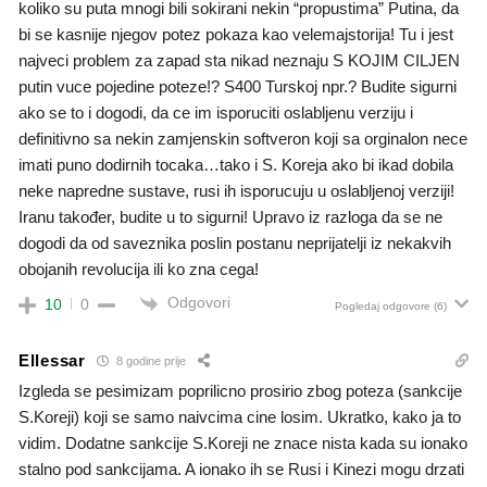
koliko su puta mnogi bili sokirani nekin “propustima” Putina, da
bi se kasnije njegov potez pokaza kao velemajstorija! Tu i jest
najveci problem za zapad sta nikad neznaju S KOJIM CILJEN
putin vuce pojedine poteze!? S400 Turskoj npr.? Budite sigurni
ako se to i dogodi, da ce im isporuciti oslabljenu verziju i
definitivno sa nekin zamjenskin softveron koji sa orginalon nece
imati puno dodirnih tocaka…tako i S. Koreja ako bi ikad dobila
neke napredne sustave, rusi ih isporucuju u oslabljenoj verziji!
Iranu također, budite u to sigurni! Upravo iz razloga da se ne
dogodi da od saveznika poslin postanu neprijatelji iz nekakvih
obojanih revolucija ili ko zna cega!
Odgovori
10
0
Pogledaj odgovore
(6)
Ellessar
8 godine prije
Izgleda se pesimizam poprilicno prosirio zbog poteza (sankcije
S.Koreji) koji se samo naivcima cine losim. Ukratko, kako ja to
vidim. Dodatne sankcije S.Koreji ne znace nista kada su ionako
stalno pod sankcijama. A ionako ih se Rusi i Kinezi mogu drzati