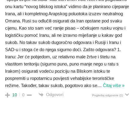
onu kartu “novog bliskog istoka” vidimo da je planirano cijepanje
Irana, ali i kompletnog Arapskog poluotoka izuzev neutralnog
Omana. Rusi su odlučili osigurati da Iran opstane pod svaku
cijenu. Kao sto sam već ranije pisao – očekujem rusku vojnu i
logističku pomoć Iranu, ali ne izravno miješanje u kakav god
sukob. No takav sukob dugoročno odgovara i Rusiji i Iranu i
SAD-u i stoga će do njega sigurno doći. Zašto odgovara? 1.
Iranu: Jer će pobjedom, uz relativno male žrtve i štetu na
vlastitom teritoriju (sigurno puno, puno manje nego u ratu s
Irakom) osigurati vodeću poziciju na Bliskom istoku te
pospremiti u ropotarnicu povijesti vehabijske terorističke
režime. Također, takav sukob, pogotovo ako se
…
Čitaj više »
Odgovori
10
0
Pogledaj odgovore
(1)