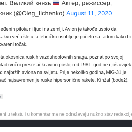
ег. Великий князь
Актер, режиссер,
жник (@Oleg_Ilchenko)
August 11, 2020
ijeđenih pilota ni ljudi na zemlji. Avion je takođe uspio da
kakvu veću štetu, a tehničko osoblje je počelo sa radom kako bi
vareni točak.
sta okosnica ruskih vazduhoplovnih snaga, poznat po svojoj
adzvučni presretački avion postoji od 1981. godine i još uvijek
d najbržih aviona na svijetu. Prije nekoliko godina, MiG-31 je
sač najsavremenije ruske hipersonične rakete, Kinžal (bodež).
A
eni u tekstu i u komentarima ne odražavaju nužno stav redakcij