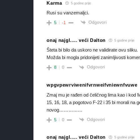
Karma
5 godine prije
Rusi su vanzemaljci.
Odgovori
5
-1
onaj najgl..... veći Dalton
5 godine prije
Šteta bi bilo da uskoro ne validirate ovu sliku.
Možda bi mogla pridonijeti zanimljivosti kom
Odgovori
8
0
wpgvpewrviwenifvrnweifvniewnfvuwe
Zmaj mu je rađen od čeličnog lima kao i kod Mi
15, 16, 18, a pogotovo F-22 i 35 bi morali na ge
novog……………
Odgovori
5
0
onaj najgl..... veći Dalton
5 godine prije