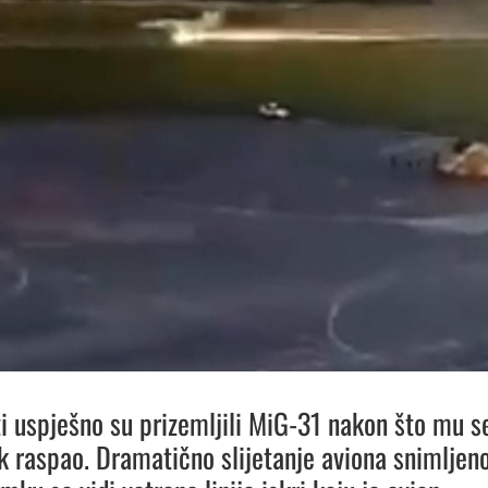
ti uspješno su prizemljili MiG-31 nakon što mu s
k raspao. Dramatično slijetanje aviona snimljen