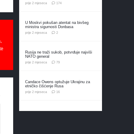
komentara
prije 2 mjeseca
174
U Moskvi pokušan atentat na bivšeg
ministra sigurnosti Donbasa
komentara
prije 2 mjeseca
2
,
te
Rusija ne traži sukob, potvrđuje najviši
NATO general
komentara
prije 2 mjeseca
79
Candace Owens optužuje Ukrajinu za
etničko čišćenje Rusa
komentara
prije 2 mjeseca
16