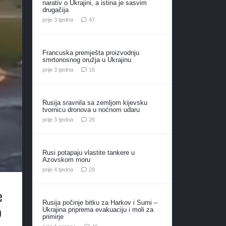
narativ o Ukrajini, a istina je sasvim
drugačija
komentara
prije 3 tjedna
47
Francuska premješta proizvodnju
smrtonosnog oružja u Ukrajinu
komentara
prije 3 tjedna
16
Rusija sravnila sa zemljom kijevsku
tvornicu dronova u noćnom udaru
komentara
prije 3 tjedna
26
Rusi potapaju vlastite tankere u
Azovskom moru
komentara
prije 4 tjedna
29
e
Rusija počinje bitku za Harkov i Sumi –
o
Ukrajina priprema evakuaciju i moli za
primirje
komentara