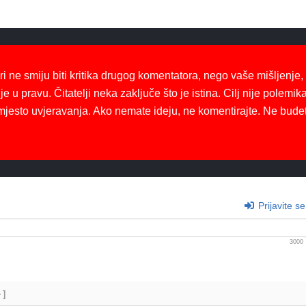
ri ne smiju biti kritika drugog komentatora, nego vaše mišljenje,
je u pravu. Čitatelji neka zaključe što je istina. Cilj nije polemika
mjesto uvjeravanja. Ako nemate ideju, ne komentirajte. Ne bude
Prijavite se
3000
+]