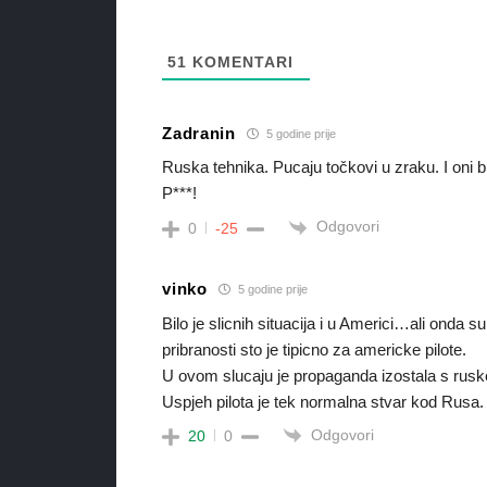
51
KOMENTARI
Zadranin
5 godine prije
Ruska tehnika. Pucaju točkovi u zraku. I oni bi
P***!
Odgovori
0
-25
vinko
5 godine prije
Bilo je slicnih situacija i u Americi…ali onda s
pribranosti sto je tipicno za americke pilote.
U ovom slucaju je propaganda izostala s rusk
Uspjeh pilota je tek normalna stvar kod Rusa.
Odgovori
20
0