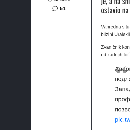
je, a na sn
ostavio na 
komentar
51
Vanredna situ
blizini Uralsk
Zvaničnik kont
od zadnjih toč
Авар
подл
Запа
проф
позв
pic.