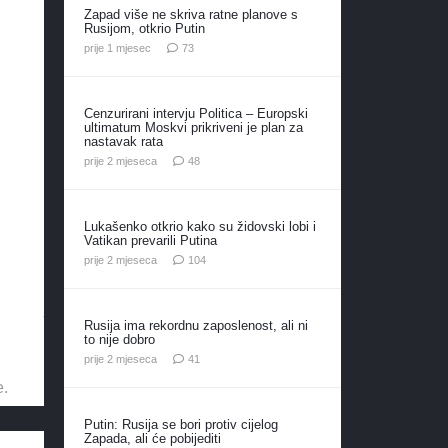
Zapad više ne skriva ratne planove s
Rusijom, otkrio Putin
komentara
prije 1 mjesec
73
Cenzurirani intervju Politica – Europski
ultimatum Moskvi prikriveni je plan za
nastavak rata
komentara
prije 2 mjeseca
48
Lukašenko otkrio kako su židovski lobi i
Vatikan prevarili Putina
komentara
prije 2 mjeseca
104
Rusija ima rekordnu zaposlenost, ali ni
to nije dobro
komentar
prije 2 mjeseca
41
e.
Putin: Rusija se bori protiv cijelog
Zapada, ali će pobijediti