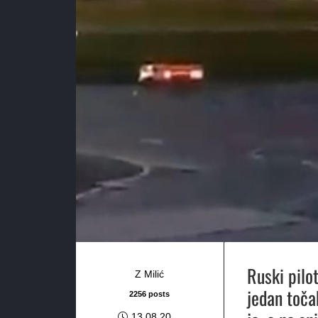
Ruski pilo
Z Milić
jedan toča
2256 posts
13.08.20