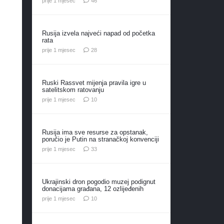
prije 1 mjesec
46
Rusija izvela najveći napad od početka
rata
komentara
prije 1 mjesec
28
Ruski Rassvet mijenja pravila igre u
satelitskom ratovanju
komentara
prije 1 mjesec
10
Rusija ima sve resurse za opstanak,
poručio je Putin na stranačkoj konvenciji
komentara
prije 1 mjesec
33
Ukrajinski dron pogodio muzej podignut
donacijama građana, 12 ozlijeđenih
komentara
prije 1 mjesec
10