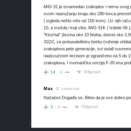
MiG-31 je izvanredan zrakoplov i nema svog 
svom naoružanju imaju oko 280 lovca-presreta
( izgleda nešto više od 150 kom). Uz njih račun
10, a možda i koji više, MiG-31K ( Izdelie 06 
”Kinzhal” (brzina oko 10 Maha, domet oko 2.0
31DZ, za protusatelitsku borbu (rušenje orbital
zrakoplova pete generacije, svi ostali suvreme
nadzvučnom brzinom je ograničeno na 5 do 15
zrakoplova. I mornarička verzija F-35 ima p
Odgovori
14
0
Max
5 godine prije
Nažalost Događa se, Bitno da je sve dobro proš
Odgovori
5
0