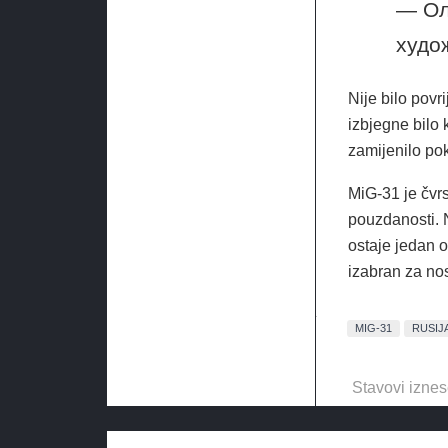
— Ол
худо
Nije bilo povr
izbjegne bilo 
zamijenilo pok
MiG-31 je čvr
pouzdanosti. N
ostaje jedan o
izabran za no
MIG-31
RUSIJ
Stavovi iznes