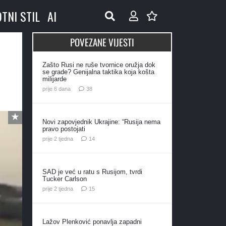
OTNI STIL
AI
POVEZANE VIJESTI
Zašto Rusi ne ruše tvornice oružja dok
se grade? Genijalna taktika koja košta
milijarde
komentara
prije 6 dana
38
Novi zapovjednik Ukrajine: “Rusija nema
pravo postojati
komentara
prije 2 tjedna
14
SAD je već u ratu s Rusijom, tvrdi
Tucker Carlson
komentara
prije 2 tjedna
15
Lažov Plenković ponavlja zapadni