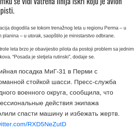
imku se vidi vatrena linija iskri koju je avion
pisti.
acija dogodila se tokom trenažnog leta u regionu Perma – u
ih planina – u utorak, saopštilo je ministarstvo odbrane.
role leta brzo je obavijestio pilota da postoji problem sa jednim
kova. “Posada je sletjela rutinski”, dodaje se.
ийная посадка МиГ-31 в Перми с
оманной стойкой шасси. Пресс-служба
дного военного округа, сообщила, что
ессиональные действия экипажа
олили спасти машину и избежать жертв.
twitter.com/RXD5NeZutD