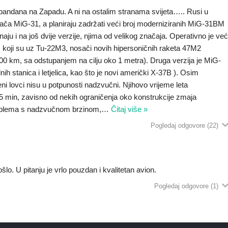
pandana na Zapadu. A ni na ostalim stranama svijeta….. Rusi u
ča MiG-31, a planiraju zadržati veći broj moderniziranih MiG-31BM
aju i na još dvije verzije, njima od velikog značaja. Operativno je ve
), koji su uz Tu-22M3, nosači novih hipersoničnih raketa 47M2
00 km, sa odstupanjem na cilju oko 1 metra). Druga verzija je MiG-
nih stanica i letjelica, kao što je novi američki X-37B ). Osim
ni lovci nisu u potpunosti nadzvučni. Njihovo vrijeme leta
 min, zavisno od nekih ograničenja oko konstrukcije zmaja
roblema s nadzvučnom brzinom,
…
Čitaj više »
Pogledaj odgovore
(22)
lo. U pitanju je vrlo pouzdan i kvalitetan avion.
Pogledaj odgovore
(1)