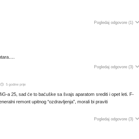
Pogledaj odgovore
(1)
entara….
Pogledaj odgovore
(3)
5 godine prije
G-a 25, sad će to baćuške sa švajs aparatom srediti i opet leti. F-
neralni remont upitnog “ozdravljenja”, morali bi praviti
Pogledaj odgovore
(3)