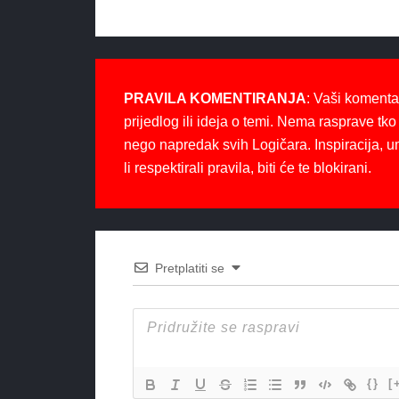
PRAVILA KOMENTIRANJA
: Vaši komenta
prijedlog ili ideja o temi. Nema rasprave tko 
nego napredak svih Logičara. Inspiracija, u
li respektirali pravila, biti će te blokirani.
Pretplatiti se
{}
[