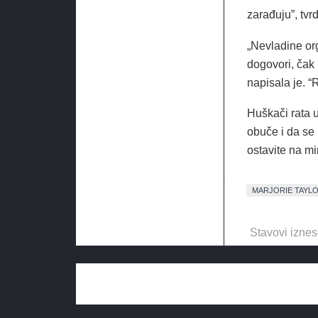
zarađuju”, tvrd
„Nevladine org
dogovori, čak 
napisala je. “R
Huškači rata u
obuče i da se 
ostavite na mir
MARJORIE TAYL
Stavovi iznes