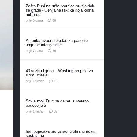
Zašto Rusi ne ruše tvornice oružja dok
se grade? Genijalna taktika koja košta
milijarde
komentara
prije 6 dana
38
Amerika uvodi prekidač za gašenje
umjetne inteligencije
komentara
prije 7 dana
15
40 vođa ubijeno – Washington prikriva
slom Izraela
komentara
prije 1 tjedan
15
Srbija moli Trumpa da mu suvereno
počeše jaja
komentara
prije 1 tjedan
32
Iran pojačava protuzračnu obranu novim
sustavima