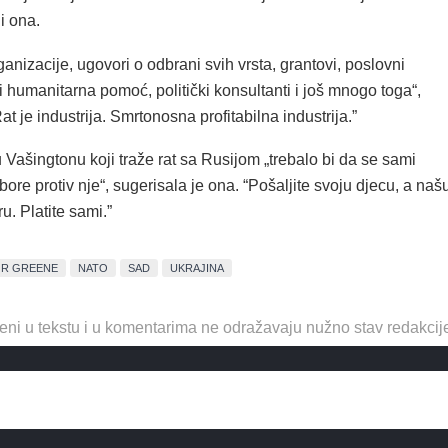
i ona.
anizacije, ugovori o odbrani svih vrsta, grantovi, poslovni
i humanitarna pomoć, politički konsultanti i još mnogo toga“,
at je industrija. Smrtonosna profitabilna industrija.”
 Vašingtonu koji traže rat sa Rusijom „trebalo bi da se sami
bore protiv nje“, sugerisala je ona. “Pošaljite svoju djecu, a naš
u. Platite sami.”
OR GREENE
NATO
SAD
UKRAJINA
eni u tekstu i u komentarima ne odražavaju nužno stav redakcij