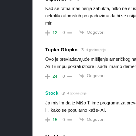
Kad se ratna mašinerija zahukta, nitko ne slu
nekoliko atomskih po gradovima da bi se usijane
mir.
Odgovori
12
0
Tupko Glupko
4 godine prije
Ovo je prevladavajuće mišljenje američkog n
Ali Trumpu pokrali izbore i sada imamo demen
Odgovori
24
0
Stock
4 godine prije
Ja mislim da je Mišo T. ime programa za prev
Ili, kako se popularno kaže- AI.
Odgovori
15
0