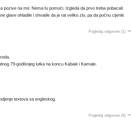
ša pozive na mir. Nema tu pomoći. Izgleda da prvo treba pobacati
 glave ohladile i shvatile da je rat veliko zlo, pa da počnu cijeniti
Pogledaj odgovore
(1)
aroda.
tnog 79-godišnjeg lutka na koncu Kabale i Kamale.
odjenje textova sa engleskog.
Pogledaj odgovore
(4)