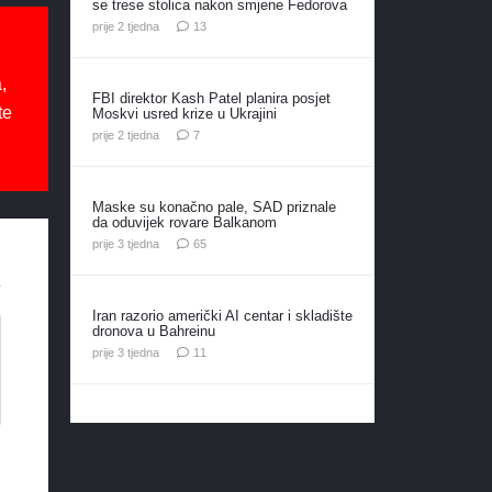
se trese stolica nakon smjene Fedorova
komentara
prije 2 tjedna
13
,
FBI direktor Kash Patel planira posjet
te
Moskvi usred krize u Ukrajini
komentara
prije 2 tjedna
7
Maske su konačno pale, SAD priznale
da oduvijek rovare Balkanom
komentara
prije 3 tjedna
65
Iran razorio američki AI centar i skladište
dronova u Bahreinu
komentara
prije 3 tjedna
11