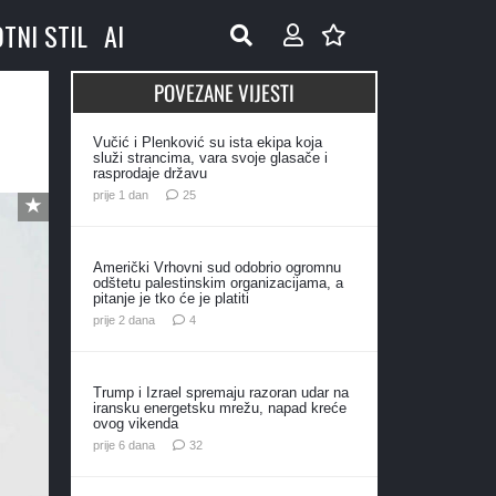
OTNI STIL
AI
POVEZANE VIJESTI
Vučić i Plenković su ista ekipa koja
služi strancima, vara svoje glasače i
rasprodaje državu
komentara
prije 1 dan
25
Američki Vrhovni sud odobrio ogromnu
odštetu palestinskim organizacijama, a
pitanje je tko će je platiti
komentara
prije 2 dana
4
Trump i Izrael spremaju razoran udar na
iransku energetsku mrežu, napad kreće
ovog vikenda
komentara
prije 6 dana
32