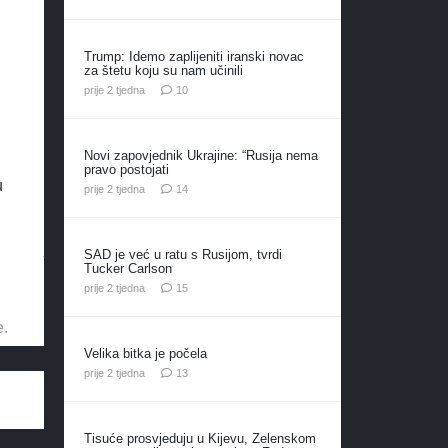
Trump: Idemo zaplijeniti iranski novac
za štetu koju su nam učinili
komentara
prije 2 tjedna
10
Novi zapovjednik Ukrajine: “Rusija nema
pravo postojati
u
komentara
prije 2 tjedna
14
SAD je već u ratu s Rusijom, tvrdi
Tucker Carlson
komentara
prije 2 tjedna
15
e.
Velika bitka je počela
komentara
prije 2 tjedna
13
Tisuće prosvjeduju u Kijevu, Zelenskom