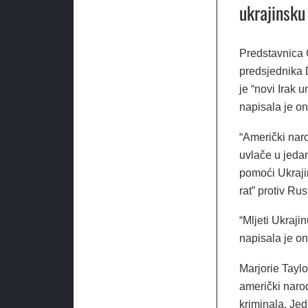
ukrajinsku 
Predstavnica G
predsjednika D
je “novi Irak 
napisala je on
“Američki naro
uvlače u jeda
pomoći Ukrajin
rat” protiv Ru
“Mljeti Ukraji
napisala je on
Marjorie Taylo
američki narod
kriminala. Jed