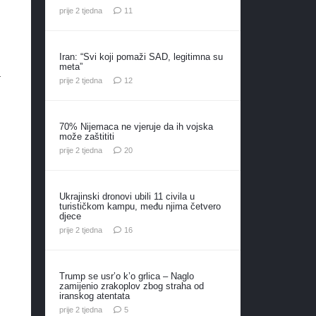
komentara
prije 2 tjedna
11
Iran: “Svi koji pomaži SAD, legitimna su
meta”
a
komentara
prije 2 tjedna
12
70% Nijemaca ne vjeruje da ih vojska
može zaštititi
komentara
prije 2 tjedna
20
Ukrajinski dronovi ubili 11 civila u
turističkom kampu, među njima četvero
djece
komentara
prije 2 tjedna
16
Trump se usr’o k’o grlica – Naglo
zamijenio zrakoplov zbog straha od
iranskog atentata
komentara
prije 2 tjedna
5