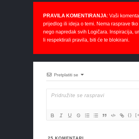
PRAVILA KOMENTIRANJA
: Vaši komenta
prijedlog ili ideja o temi. Nema rasprave tko 
nego napredak svih Logičara. Inspiracija, u
li respektirali pravila, biti će te blokirani.
Pretplatiti se
{}
[
25
KOMENTARI