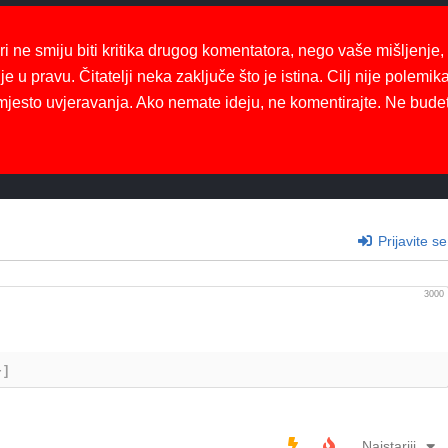
ri ne smiju biti kritika drugog komentatora, nego vaše mišljenje,
je u pravu. Čitatelji neka zaključe što je istina. Cilj nije polemika
mjesto uvjeravanja. Ako nemate ideju, ne komentirajte. Ne bude
Prijavite se
3000
+]
Najstariji