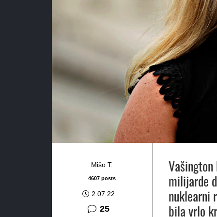
Vašington 
Mišo T.
milijarde d
4607 posts
nuklearni 
2.07.22
bila vrlo 
komentara
25