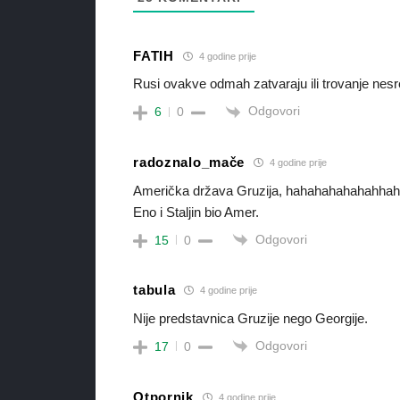
FATIH
4 godine prije
Rusi ovakve odmah zatvaraju ili trovanje nesret
Odgovori
6
0
radoznalo_mače
4 godine prije
Američka država Gruzija, hahahahahahahhah
Eno i Staljin bio Amer.
Odgovori
15
0
tabula
4 godine prije
Nije predstavnica Gruzije nego Georgije.
Odgovori
17
0
Otpornik
4 godine prije