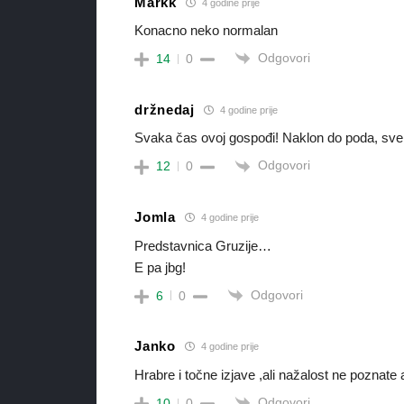
Markk
4 godine prije
Konacno neko normalan
Odgovori
14
0
držnedaj
4 godine prije
Svaka čas ovoj gospođi! Naklon do poda, sve je
Odgovori
12
0
Jomla
4 godine prije
Predstavnica Gruzije…
E pa jbg!
Odgovori
6
0
Janko
4 godine prije
Hrabre i točne izjave ,ali nažalost ne poznate 
Odgovori
10
0