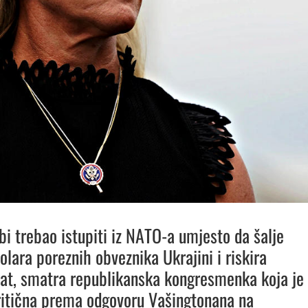
bi trebao istupiti iz NATO-a umjesto da šalje
olara poreznih obveznika Ukrajini i riskira
rat, smatra republikanska kongresmenka koja je
kritična prema odgovoru
Vašingtona
na na