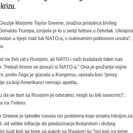
krizu.
ruzije Marjorie Taylor Greene, snažna pristalica bivšeg
onalda Trumpa, iznijela je to u seriji tvitova u četvrtak. Ukrajin
umotan u lijepi mali luk NATO-a, s nuklearnim poklonom unutra”,
a.
d ne želi rat s Rusijom, ali NATO i naši budalasti lideri nas
n. Trebali bismo se povući iz NATO-a.” Ona je pružanje vojne
i, protiv čega je glasala u Kongresu, opisala kao “proxy
sije za koji Amerikanci nemaju apetita.
nu da se bori sa Rusijom je odvratno, mogli su biti saveznici”,
a na Tviteru.
r Greene je također navela niz problema koje smatra hitnijim za
, od velike inflacije do predoziranja fentanilom i divljeg
ini ljudi koji se bore za sukob sa Rusijom su “oni koji na tome