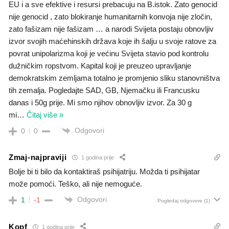
EU i a sve efektive i resursi prebacuju na B.istok. Zato genocid
nije genocid , zato blokiranje humanitarnih konvoja nije zločin,
zato fašizam nije fašizam … a narodi Svijeta postaju obnovljiv
izvor svojih maćehinskih država koje ih šalju u svoje ratove za
povrat unipolarizma koji je većinu Svijeta stavio pod kontrolu
dužničkim ropstvom. Kapital koji je preuzeo upravljanje
demokratskim zemljama totalno je promjenio sliku stanovništva
tih zemalja. Pogledajte SAD, GB, Njemačku ili Francusku
danas i 50g prije. Mi smo njihov obnovljiv izvor. Za 30 g
mi
…
Čitaj više »
Odgovori
0
0
Zmaj-najprаviji
1 godina prije
Bolje bi ti bilo da kontaktiraš psihijatriju. Možda ti psihijatar
može pomoći. Teško, ali nije nemoguće.
Odgovori
1
-1
Pogledaj odgovore
(1)
Kopf
1 godina prije