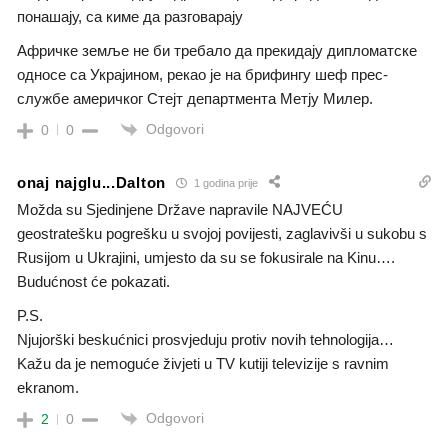
понашају, са киме да разговарају
Афричке земље не би требало да прекидају дипломатске
односе са Украјином, рекао је на брифингу шеф прес-
службе америчког Стејт департмента Метју Милер.
Odgovori
0
0
onaj najglu...Dalton
1 godina prije
Možda su Sjedinjene Države napravile NAJVEĆU
geostratešku pogrešku u svojoj povijesti, zaglavivši u sukobu s
Rusijom u Ukrajini, umjesto da su se fokusirale na Kinu….
Budućnost će pokazati.
P.S.
Njujorški beskućnici prosvjeduju protiv novih tehnologija…
Kažu da je nemoguće živjeti u TV kutiji televizije s ravnim
ekranom.
Odgovori
2
0