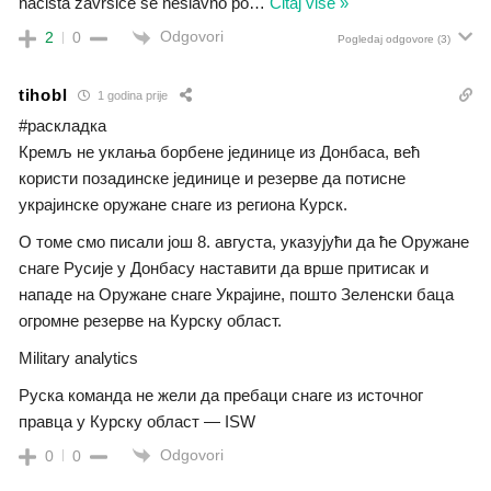
nacista završiće se neslavno po
…
Čitaj više »
Odgovori
2
0
Pogledaj odgovore
(3)
tihobl
1 godina prije
#раскладка
Кремљ не уклања борбене јединице из Донбаса, већ
користи позадинскe јединицe и резервe да потисне
украјинске оружане снаге из региона Курск.
О томе смо писали још 8. августа, указујући да ће Оружане
снаге Русије у Донбасу наставити да врше притисак и
нападе на Оружане снаге Украјине, пошто Зеленски баца
огромне резерве на Курску област.
Military analytics
Руска команда не жели да пребаци снаге из источног
правца у Курску област — ISW
Odgovori
0
0