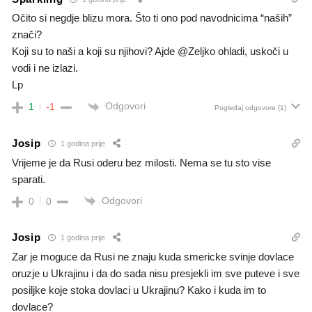
Očito si negdje blizu mora. Što ti ono pod navodnicima “naših”
znači?
Koji su to naši a koji su njihovi? Ajde @Zeljko ohladi, uskoči u
vodi i ne izlazi.
Lp
Odgovori
1
-1
Pogledaj odgovore
(1)
Josip
1 godina prije
Vrijeme je da Rusi oderu bez milosti. Nema se tu sto vise
sparati.
Odgovori
0
0
Josip
1 godina prije
Zar je moguce da Rusi ne znaju kuda smericke svinje dovlace
oruzje u Ukrajinu i da do sada nisu presjekli im sve puteve i sve
posiljke koje stoka dovlaci u Ukrajinu? Kako i kuda im to
dovlace?