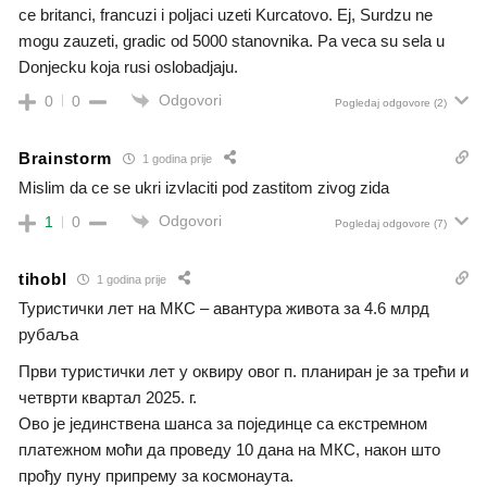
ce britanci, francuzi i poljaci uzeti Kurcatovo. Ej, Surdzu ne
mogu zauzeti, gradic od 5000 stanovnika. Pa veca su sela u
Donjecku koja rusi oslobadjaju.
Odgovori
0
0
Pogledaj odgovore
(2)
Brainstorm
1 godina prije
Mislim da ce se ukri izvlaciti pod zastitom zivog zida
Odgovori
1
0
Pogledaj odgovore
(7)
tihobl
1 godina prije
Туристички лет на МКС – авантура живота за 4.6 млрд
рубаља
Први туристички лет у оквиру овог п. планиран је за трећи и
четврти квартал 2025. г.
Ово је јединствена шанса за појединце са екстремном
платежном моћи да проведу 10 дана на МКС, након што
прођу пуну припрему за космонаута.