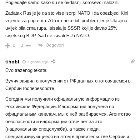
Pogledajte samo kako su se ovdasnji sorosevci nalozili.
Zadatak Rusije je da sto vise iscrpi NATO i da obezbjedi Kini
vrijeme za pripremu. A to im nece biti problem jer je Ukrajina
uvijek bila crna rupa. Isisala je SSSR koji je davao 25%
svjetskog BDP. Sad ce isisati EU i NATO.
Odgovori
0
0
tihobl
1 godina prije
Evo trazenog teksta:
Вучич заявил о получении от РФ данных о готовящемся в
Сербии госперевороте
Сегодня мы получили официальную информацию из
Российской Федерации. Информация получена по
официальным каналам, мы с ней разбираемся. Агентство
безопасности и информации отвечает за это
(национальная спецслужба), а также люди,
специализирующиеся на этом в правительстве Сербии и