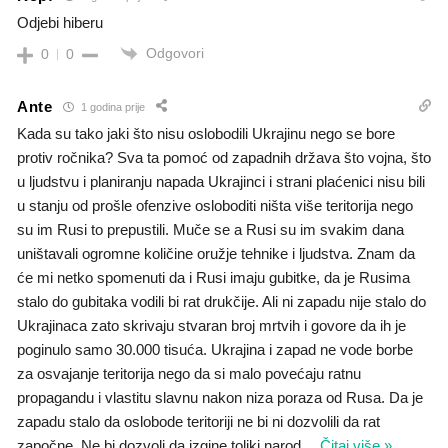
Odjebi hiberu
Odgovori
0
0
Ante
1 godina prije
Kada su tako jaki što nisu oslobodili Ukrajinu nego se bore
protiv ročnika? Sva ta pomoć od zapadnih država što vojna, što
u ljudstvu i planiranju napada Ukrajinci i strani plaćenici nisu bili
u stanju od prošle ofenzive osloboditi ništa više teritorija nego
su im Rusi to prepustili. Muče se a Rusi su im svakim dana
uništavali ogromne količine oružje tehnike i ljudstva. Znam da
će mi netko spomenuti da i Rusi imaju gubitke, da je Rusima
stalo do gubitaka vodili bi rat drukčije. Ali ni zapadu nije stalo do
Ukrajinaca zato skrivaju stvaran broj mrtvih i govore da ih je
poginulo samo 30.000 tisuća. Ukrajina i zapad ne vode borbe
za osvajanje teritorija nego da si malo povećaju ratnu
propagandu i vlastitu slavnu nakon niza poraza od Rusa. Da je
zapadu stalo da oslobode teritoriji ne bi ni dozvolili da rat
započne. Ne bi dozvoli da izgine toliki narod
…
Čitaj više »