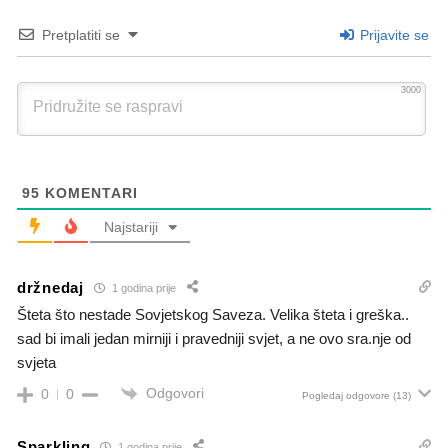
Pretplatiti se
Prijavite se
3000
95
KOMENTARI
Najstariji
držnedaj
1 godina prije
Šteta što nestade Sovjetskog Saveza. Velika šteta i greška..
sad bi imali jedan mirniji i pravedniji svjet, a ne ovo sra.nje od
svjeta
Odgovori
0
0
Pogledaj odgovore
(13)
Sparkling
1 godina prije