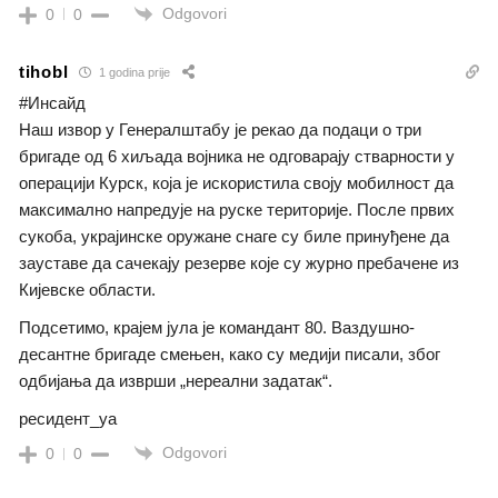
Odgovori
0
0
tihobl
1 godina prije
#Инсайд
Наш извор у Генералштабу је рекао да подаци о три
бригаде од 6 хиљада војника не одговарају стварности у
операцији Курск, која је искористила своју мобилност да
максимално напредује на руске територије. После првих
сукоба, украјинске оружане снаге су биле принуђене да
зауставе да сачекају резерве које су журно пребачене из
Кијевске области.
Подсетимо, крајем јула је командант 80. Ваздушно-
десантне бригаде смењен, како су медији писали, због
одбијања да изврши „нереални задатак“.
ресидент_уа
Odgovori
0
0