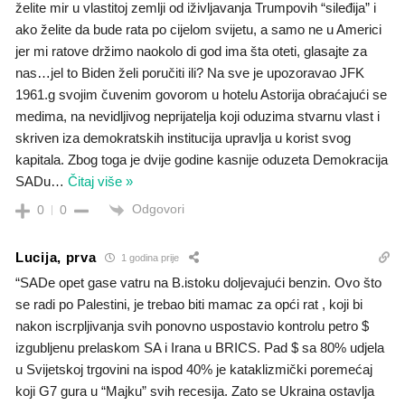
želite mir u vlastitoj zemlji od iživljavanja Trumpovih “sileđija” i
ako želite da bude rata po cijelom svijetu, a samo ne u Americi
jer mi ratove držimo naokolo di god ima šta oteti, glasajte za
nas…jel to Biden želi poručiti ili? Na sve je upozoravao JFK
1961.g svojim čuvenim govorom u hotelu Astorija obraćajući se
medima, na nevidljivog neprijatelja koji oduzima stvarnu vlast i
skriven iza demokratskih institucija upravlja u korist svog
kapitala. Zbog toga je dvije godine kasnije oduzeta Demokracija
SADu
…
Čitaj više »
Odgovori
0
0
Lucija, prva
1 godina prije
“SADe opet gase vatru na B.istoku doljevajući benzin. Ovo što
se radi po Palestini, je trebao biti mamac za opći rat , koji bi
nakon iscrpljivanja svih ponovno uspostavio kontrolu petro $
izgubljenu prelaskom SA i Irana u BRICS. Pad $ sa 80% udjela
u Svijetskoj trgovini na ispod 40% je kataklizmički poremećaj
koji G7 gura u “Majku” svih recesija. Zato se Ukraina ostavlja