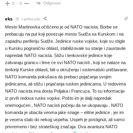
Odgovori
0
0
eks
1 godina prije
Mesto Martinovka očišćeno je od NATO nacista. Borbe se
prebacuju na put koji povezuje mesto Sudža sa Kurskom i na
zapadnu periferiju Sudže. Jedinice ruske vojske, koje su stigle
u Kursku pograničnu oblast, stabilizovale su stanje i zaustavile
napredak NATO nacista. Stižu i tenkovske jedinice koje
zatvaraju granicu i time će svi NATO nacisti , koji se nalaze na
teritoriji Kurske oblasti, biti u okruženju i sistematski uništavane.
NATO komanda pokušava da prebaci pojačanja svojim
jedinicama, ali stižu i pojačanja ruskim jedinicama. U redovima
NATO nacista ima dosta Poljaka i Francuza. To su informacije
iz prvih redova ruske vojske. Pošto im je dalji napredak
onemogućen , NATO nacisti počinju da se ukopavaju . NATO
komanda je ubacila veoma jake snage – elitne jedinice , jer im
je veoma stalo do nekog uspeha. Uspeh je postignut, ali samo
privremeno i bez strateškog značaja. Ova avantura NATO