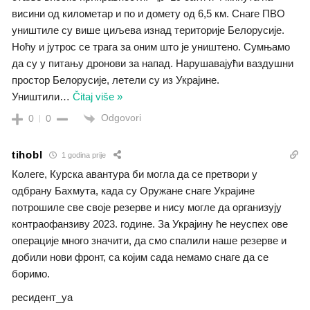
висини од километар и по и домету од 6,5 км. Снаге ПВО
уништиле су више циљева изнад територије Белорусије.
Ноћу и јутрос се трага за оним што је уништено. Сумњамо
да су у питању дронови за напад. Нарушавајући ваздушни
простор Белорусије, летели су из Украјине.
Уништили
…
Čitaj više »
Odgovori
0
0
tihobl
1 godina prije
Колеге, Курска авантура би могла да се претвори у
одбрану Бахмута, када су Оружане снаге Украјине
потрошиле све своје резерве и нису могле да организују
контраофанзиву 2023. године. За Украјину ће неуспех ове
операције много значити, да смо спалили наше резерве и
добили нови фронт, са којим сада немамо снаге да се
боримо.
ресидент_уа