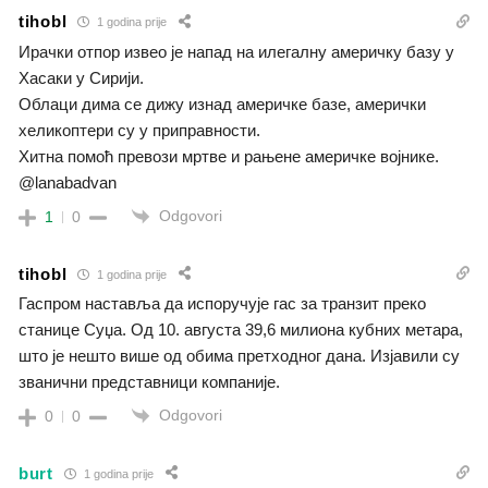
tihobl
1 godina prije
Ирачки отпор извео је напад на илегалну америчку базу у
Хасаки у Сирији.
Облаци дима се дижу изнад америчке базе, амерички
хеликоптери су у приправности.
Хитна помоћ превози мртве и рањене америчке војнике.
@lanabadvan
Odgovori
1
0
tihobl
1 godina prije
Гаспром наставља да испоручује гас за транзит преко
станице Суџа. Од 10. августа 39,6 милиона кубних метара,
што је нешто више од обима претходног дана. Изјавили су
званични представници компаније.
Odgovori
0
0
burt
1 godina prije