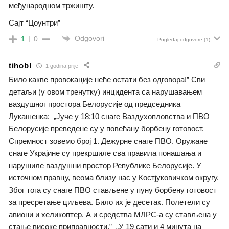
међународном тржишту.
Сајт “Цоунтри”
Odgovori
1
0
Pogledaj odgovore
(1)
tihobl
1 godina prije
Било какве провокације неће остати без одговора!” Сви
детаљи (у овом тренутку) инцидента са нарушавањем
ваздушног простора Белорусије од председника
Лукашенка: „Јуче у 18:10 снаге Ваздухопловства и ПВО
Белорусије преведене су у повећану борбену готовост.
Спремност зовемо број 1. Дежурне снаге ПВО. Оружане
снаге Украјине су прекршиле сва правила понашања и
нарушиле ваздушни простор Републике Белорусије. У
источном правцу, веома близу нас у Костјуковичком округу.
Због тога су снаге ПВО стављене у пуну борбену готовост
за пресретање циљева. Било их је десетак. Полетели су
авиони и хеликоптер. А и средства МЛРС-а су стављена у
стање високе приправности.” „У 19 сати и 4 минута на