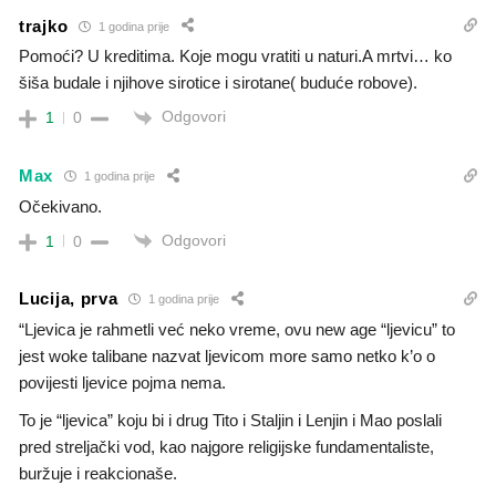
trajko
1 godina prije
Pomoći? U kreditima. Koje mogu vratiti u naturi.A mrtvi… ko
šiša budale i njihove sirotice i sirotane( buduće robove).
Odgovori
1
0
Max
1 godina prije
Očekivano.
Odgovori
1
0
Lucija, prva
1 godina prije
“Ljevica je rahmetli već neko vreme, ovu new age “ljevicu” to
jest woke talibane nazvat ljevicom more samo netko k’o o
povijesti ljevice pojma nema.
To je “ljevica” koju bi i drug Tito i Staljin i Lenjin i Mao poslali
pred streljački vod, kao najgore religijske fundamentaliste,
buržuje i reakcionaše.