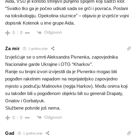
Aida, VSU je koristio streljivo punjeno spojem koji sadrži klor.
“Svatko tko ga je počeo udisati sada se grči i povraća. Poslani
na toksikologiju. Opekotina sluznice” – objavio je izvješće vojni
dopisnik Kotenok u ime grupe Aida.
Odgovori
0
0
Za mir
1 godina prije
Izvješćuje se o smrti Aleksandra Pivnenka, zapovjednika
Nacionalne garde Ukrajine i OTG “Kharkov”.
Ranije su brojni izvori izvijestili da je Pivnenko mogao biti
pogođen raketnim napadom na neprijateljsko zapovjedno
mjesto u području Malinovke (regija Harkov). Među onima koji
su također bili u pogođenom objektu bili su generali Drapaty,
Gnatov i Gorbatyuk.
Službene potvrde još nema.
Odgovori
0
0
Gad
1 godina prije