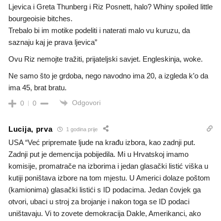
Ljevica i Greta Thunberg i Riz Posnett, halo? Whiny spoiled little
bourgeoisie bitches.
Trebalo bi im motike podeliti i naterati malo vu kuruzu, da
saznaju kaj je prava ljevica”
Ovu Riz nemojte tražiti, prijateljski savjet. Engleskinja, woke.
Ne samo što je grdoba, nego navodno ima 20, a izgleda k’o da
ima 45, brat bratu.
Odgovori
0
0
Lucija, prva
1 godina prije
USA “Već pripremate ljude na krađu izbora, kao zadnji put.
Zadnji put je demencija pobijedila. Mi u Hrvatskoj imamo
komisije, promatrače na izborima i jedan glasački listić viška u
kutiji poništava izbore na tom mjestu. U Americi dolaze poštom
(kamionima) glasački listići s ID podacima. Jedan čovjek ga
otvori, ubaci u stroj za brojanje i nakon toga se ID podaci
uništavaju. Vi to zovete demokracija Dakle, Amerikanci, ako