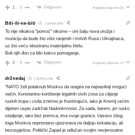
Odgovori
1
0
Pogledaj odgovore
(3)
Biti-ili-ne-biti
1 godina prije
To nije nikakva “pomoć” nikome – oni šalju nova oružja i
municiju da bude što više ranjenih i mrtvih Rusa i Ukrajinaca,
uz što veću obostranu materijalnu štetu.
Boli njih đon za bilo kakvo pomaganje.
Odgovori
3
0
Pogledaj odgovore
(7)
držnedaj
1 godina prije
“NATO želi potaknuti Moskvu da reagira na najnasilniji mogući
način. Konstantno korištenje legalnih sivih zona za ciljanje
ruskih trupa i civila iznimno je frustrirajuće, iako je Kremlj većim
dijelom uspio zadržati hladnokrvnost. Za sada, barem, jer rusko
strpljenje, iako bez premca, ima svoje granice. Upravo zbog
toga Moskva neprestano upozorava na daljnju eskalaciju, ali
bezuspješno. Politički Zapad je odlučan svojim nevjerovatno