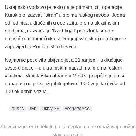
Ukrajinsko vodstvo je reklo da je primarni cilj operacije
Kursk bio izazvati “strah” u srcima ruskog naroda. Jedna
od jedinica uključenih u operaciju, prema ukrajinskim
medijima, nazvana je ‘Nachtigall’ po ozloglašenom
nacističkom pomoćniku iz Drugog svjetskog rata kojim je
zapovijedao Roman Shukhevych.
Najmanje pet civila ubijeno je, a 21 ranjen – uključujući
šestero djece – u ukrajinskim napadima, prema ruskim
vlastima. Ministarstvo obrane u Moskvi priopćilo je da su
napadači od petka izgubili gotovo 1000 vojnika i više od
100 oklopnih vozila.
RUSIJA
SAD
UKRAJINA
VOJNA POMOĆ
Stavovi izneseni u tekstu i u komentarima ne odražavaju nužno
stav redakcije.