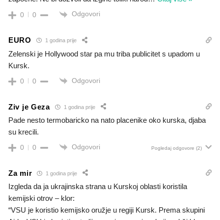
Odgovori
0
0
EURO
1 godina prije
Zelenski je Hollywood star pa mu triba publicitet s upadom u
Kursk.
Odgovori
0
0
Ziv je Geza
1 godina prije
Pade nesto termobaricko na nato placenike oko kurska, djaba
su krecili.
Odgovori
0
0
Pogledaj odgovore
(2)
Za mir
1 godina prije
Izgleda da ja ukrajinska strana u Kurskoj oblasti koristila
kemijski otrov – klor:
“VSU je koristio kemijsko oružje u regiji Kursk. Prema skupini