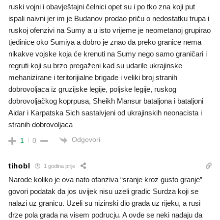
ruski vojni i obavještajni čelnici opet su i po tko zna koji put
ispali naivni jer im je Budanov prodao priču o nedostatku trupa i
ruskoj ofenzivi na Sumy a u isto vrijeme je neometanoj grupirao
tjedinice oko Sumiya a dobro je znao da preko granice nema
nikakve vojske koja će krenuti na Sumy nego samo graničari i
regruti koji su brzo pregaženi kad su udarile ukrajinske
mehanizirane i teritorijialne brigade i veliki broj stranih
dobrovoljaca iz gruzijske legije, poljske legije, ruskog
dobrovoljačkog koprpusa, Sheikh Mansur bataljona i bataljoni
Aidar i Karpatska Sich sastalvjeni od ukrajinskih neonacista i
stranih dobrovoljaca
Odgovori
1
0
tihobl
1 godina prije
Narode koliko je ova nato ofanziva “sranje kroz gusto granje”
govori podatak da jos uvijek nisu uzeli gradic Surdza koji se
nalazi uz granicu. Uzeli su nizinski dio grada uz rijeku, a rusi
drze pola grada na visem podrucju. A ovde se neki nadaju da