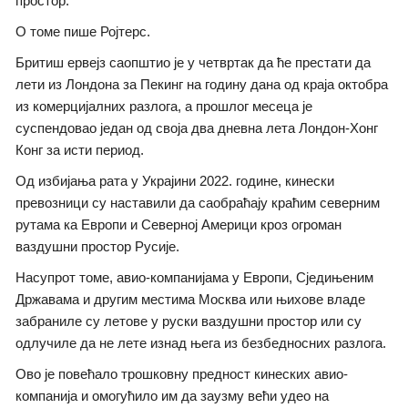
простор.
О томе пише Ројтерс.
Бритиш ервејз саопштио је у четвртак да ће престати да
лети из Лондона за Пекинг на годину дана од краја октобра
из комерцијалних разлога, а прошлог месеца је
суспендовао један од своја два дневна лета Лондон-Хонг
Конг за исти период.
Од избијања рата у Украјини 2022. године, кинески
превозници су наставили да саобраћају краћим северним
рутама ка Европи и Северној Америци кроз огроман
ваздушни простор Русије.
Насупрот томе, авио-компанијама у Европи, Сједињеним
Државама и другим местима Москва или њихове владе
забраниле су летове у руски ваздушни простор или су
одлучиле да не лете изнад њега из безбедносних разлога.
Ово је повећало трошковну предност кинеских авио-
компанија и омогућило им да заузму већи удео на