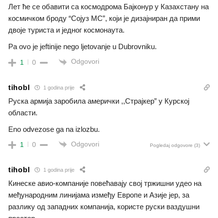
Лет ће се обавити са космодрома Бајконур у Казахстану на
космичком броду “Сојуз МС”, који је дизајниран да прими
двоје туриста и једног космонаута.
Pa ovo je jeftinije nego ljetovanje u Dubrovniku.
Odgovori
1
0
tihobl
1 godina prije
Руска армија заробила амерички ,,Страјкер” у Курској
области.
Eno odvezose ga na izlozbu.
Odgovori
1
0
Pogledaj odgovore
(3)
tihobl
1 godina prije
Кинеске авио-компаније повећавају свој тржишни удео на
међународним линијама између Европе и Азије јер, за
разлику од западних компанија, користе руски ваздушни