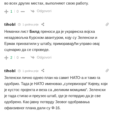
во всех других местах, выполняют свою работу.
Odgovori
1
0
tihobl
1 godina prije
Немачки лист
Билд
преноси да је украјинска војска
незадовољна Курском авантуром, коју су Зеленски и
Ермак прихватили у штабу, приморавајући управо овај
сценарио да се спроведе.
Odgovori
2
0
tihobl
1 godina prije
Зеленски лично однео план на самит НАТО-а и тамо га
одобрио. Тада је НАТО именовао „супервизора“ Кијеву, који
је кустос пројекта и веза са „великим момцима“. Зеленски
је тада стигао и преузео штаб, где је потврдио да је све
одобрено. Као јавну потврду Зеовог одобравања
офанзивног плана дали су Ф-16.