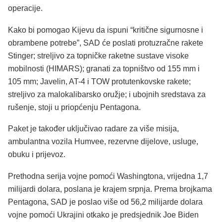
operacije.
Kako bi pomogao Kijevu da ispuni “kritične sigurnosne i
obrambene potrebe”, SAD će poslati protuzračne rakete
Stinger; streljivo za topničke raketne sustave visoke
mobilnosti (HIMARS); granati za topništvo od 155 mm i
105 mm; Javelin, AT-4 i TOW protutenkovske rakete;
streljivo za malokalibarsko oružje; i ubojnih sredstava za
rušenje, stoji u priopćenju Pentagona.
Paket je također uključivao radare za više misija,
ambulantna vozila Humvee, rezervne dijelove, usluge,
obuku i prijevoz.
Prethodna serija vojne pomoći Washingtona, vrijedna 1,7
milijardi dolara, poslana je krajem srpnja. Prema brojkama
Pentagona, SAD je poslao više od 56,2 milijarde dolara
vojne pomoći Ukrajini otkako je predsjednik Joe Biden