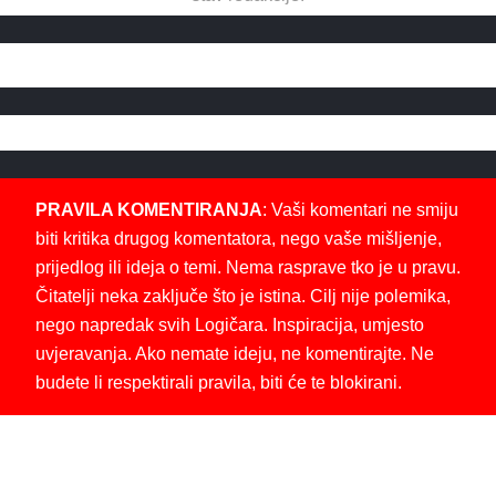
PRAVILA KOMENTIRANJA
: Vaši komentari ne smiju
biti kritika drugog komentatora, nego vaše mišljenje,
prijedlog ili ideja o temi. Nema rasprave tko je u pravu.
Čitatelji neka zaključe što je istina. Cilj nije polemika,
nego napredak svih Logičara. Inspiracija, umjesto
uvjeravanja. Ako nemate ideju, ne komentirajte. Ne
budete li respektirali pravila, biti će te blokirani.