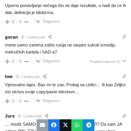
Uporno ponavljanje nečega što ne daje rezultate, u nadi da će ih
dati, definicija je idiotizma.
Odgovori
1
0
goran
1 godina prije
mene samo zanima zašto rusija ne raspire sukob izmedju
meksičkih kartela i SAD-a?
Odgovori
0
0
Pogledaj odgovore
(2)
Ime
1 godina prije
Vjerovatno lajes. Bas mi te zao. Probaj na cirilici… Ili kao Zeljko
sto skriva svoje copy/paste tekstove…
Odgovori
0
0
Jure
1 godina prije
… misliš SAMO komentare zdravog razuma?!?!? Da sam JA