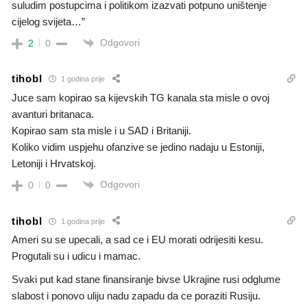
suludim postupcima i politikom izazvati potpuno uništenje
cijelog svijeta…”
Odgovori
2
0
tihobl
1 godina prije
Juce sam kopirao sa kijevskih TG kanala sta misle o ovoj
avanturi britanaca.
Kopirao sam sta misle i u SAD i Britaniji.
Koliko vidim uspjehu ofanzive se jedino nadaju u Estoniji,
Letoniji i Hrvatskoj.
Odgovori
0
0
tihobl
1 godina prije
Ameri su se upecali, a sad ce i EU morati odrijesiti kesu.
Progutali su i udicu i mamac.
Svaki put kad stane finansiranje bivse Ukrajine rusi odglume
slabost i ponovo uliju nadu zapadu da ce poraziti Rusiju.