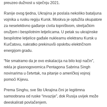
preuzeo dužnost u siječnju 2021.
Ranije ovog tjedna, Ukrajina je poslala nekoliko bataljuna
vojnika u rusku regiju Kursk. Moskva je optužila okupatore
za neselektivno gađanje civila topništvom, streljačkim
oružjem i bespilotnim letjelicama. U petak su ukrajinske
bespilotne letjelice gađale nuklearnu elektranu Kursk u
Kurčatovu, nakratko prekinuvši opskrbu električnom
energijom gradu.
“Ne smatramo da je ovo eskalacija na bilo koji način”,
rekla je glasnogovornica Pentagona Sabrina Singh
novinarima u četvrtak, na pitanje o američkoj vojnoj
pomoći Kijevu.
Prema Singhu, sve što Ukrajina čini je legitimna
samoobrana od ruske “invazije”, dok Rusija uvijek može
deeskalirati povlačenjem.