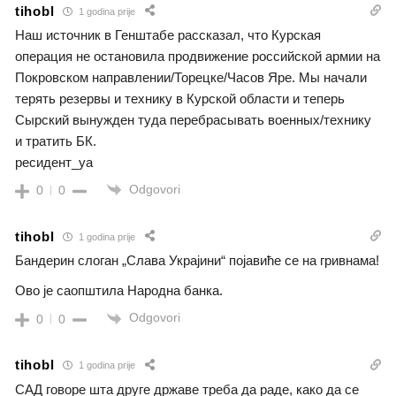
tihobl
1 godina prije
Наш источник в Генштабе рассказал, что Курская
операция не остановила продвижение российской армии на
Покровском направлении/Торецке/Часов Яре. Мы начали
терять резервы и технику в Курской области и теперь
Сырский вынужден туда перебрасывать военных/технику
и тратить БК.
ресидент_уа
Odgovori
0
0
tihobl
1 godina prije
Бандерин слоган „Слава Украјини“ појавиће се на гривнама!
Ово је саопштила Народна банка.
Odgovori
0
0
tihobl
1 godina prije
САД говоре шта друге државе треба да раде, како да се