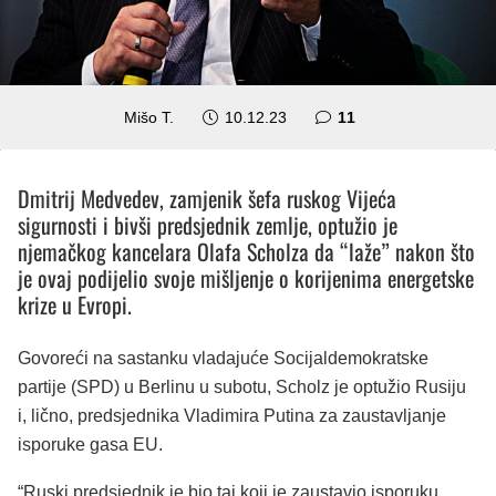
komentara
Mišo T.
10.12.23
11
Dmitrij Medvedev, zamjenik šefa ruskog Vijeća
sigurnosti i bivši predsjednik zemlje, optužio je
njemačkog kancelara Olafa Scholza da
“laže”
nakon što
je ovaj podijelio svoje mišljenje o korijenima energetske
krize u Evropi.
Govoreći na sastanku vladajuće Socijaldemokratske
partije (SPD) u Berlinu u subotu, Scholz je optužio Rusiju
i, lično, predsjednika Vladimira Putina za zaustavljanje
isporuke gasa EU.
“Ruski predsjednik je bio taj koji je zaustavio isporuku