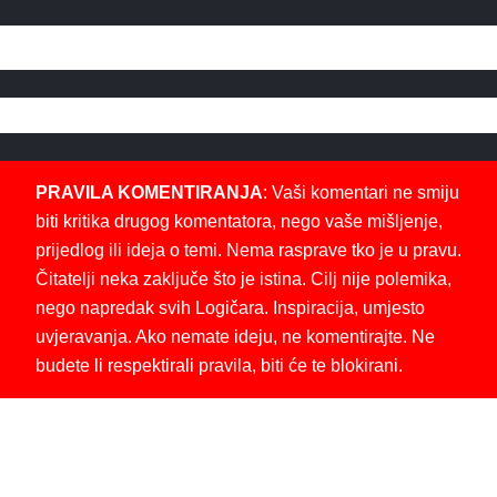
PRAVILA KOMENTIRANJA
: Vaši komentari ne smiju
biti kritika drugog komentatora, nego vaše mišljenje,
prijedlog ili ideja o temi. Nema rasprave tko je u pravu.
Čitatelji neka zaključe što je istina. Cilj nije polemika,
nego napredak svih Logičara. Inspiracija, umjesto
uvjeravanja. Ako nemate ideju, ne komentirajte. Ne
budete li respektirali pravila, biti će te blokirani.