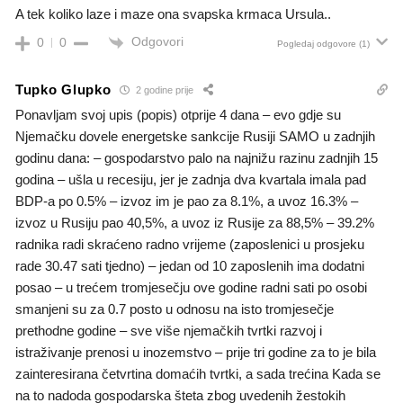
A tek koliko laze i maze ona svapska krmaca Ursula..
Odgovori
0
0
Pogledaj odgovore
(1)
Tupko Glupko
2 godine prije
Ponavljam svoj upis (popis) otprije 4 dana – evo gdje su
Njemačku dovele energetske sankcije Rusiji SAMO u zadnjih
godinu dana: – gospodarstvo palo na najnižu razinu zadnjih 15
godina – ušla u recesiju, jer je zadnja dva kvartala imala pad
BDP-a po 0.5% – izvoz im je pao za 8.1%, a uvoz 16.3% –
izvoz u Rusiju pao 40,5%, a uvoz iz Rusije za 88,5% – 39.2%
radnika radi skraćeno radno vrijeme (zaposlenici u prosjeku
rade 30.47 sati tjedno) – jedan od 10 zaposlenih ima dodatni
posao – u trećem tromjesečju ove godine radni sati po osobi
smanjeni su za 0.7 posto u odnosu na isto tromjesečje
prethodne godine – sve više njemačkih tvrtki razvoj i
istraživanje prenosi u inozemstvo – prije tri godine za to je bila
zainteresirana četvrtina domaćih tvrtki, a sada trećina Kada se
na to nadoda gospodarska šteta zbog uvedenih žestokih