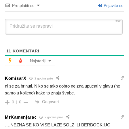
Pretplatiti se
Prijavite se
3000
11
KOMENTARI
Najstariji
KomisarX
2 godine prije
ni se za brinuti. Niko se tako dobro ne zna upucati v glavu (ne
samo u koljeno) kako to znaju švabe.
Odgovori
0
0
MrKamenjarac
2 godine prije
….NEZNA SE KO VISE LAZE SOLZ ILI BERBOCK;IJO