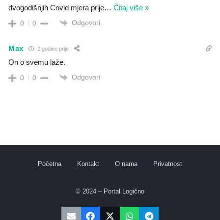
dvogodišnjih Covid mjera prije
…
Čitaj više »
Odgovori
0
0
Max
2 godine prije
On o svemu laže.
Odgovori
0
0
Početna
Kontakt
O nama
Privatnost
© 2024 – Portal Logično