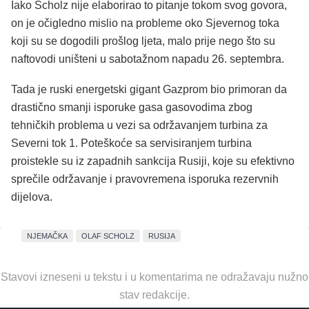
Iako Scholz nije elaborirao to pitanje tokom svog govora,
on je očigledno mislio na probleme oko Sjevernog toka
koji su se dogodili prošlog ljeta, malo prije nego što su
naftovodi uništeni u sabotažnom napadu 26. septembra.
Tada je ruski energetski gigant Gazprom bio primoran da
drastično smanji isporuke gasa gasovodima zbog
tehničkih problema u vezi sa održavanjem turbina za
Severni tok 1. Poteškoće sa servisiranjem turbina
proistekle su iz zapadnih sankcija Rusiji, koje su efektivno
sprečile održavanje i pravovremena isporuka rezervnih
dijelova.
NJEMAČKA
OLAF SCHOLZ
RUSIJA
Stavovi izneseni u tekstu i u komentarima ne odražavaju nužno
stav redakcije.