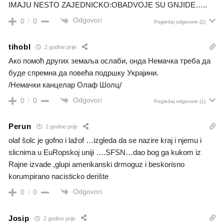
IMAJU NESTO ZAJEDNICKO:OBADVOJE SU GNJIDE…..
Odgovori
0
0
Pogledaj odgovore
(2)
tihobl
2 godine prije
Ако помоћ других земаља ослаби, онда Немачка треба да
буде спремна да повећа подршку Украјини.
/Немачки канцелар Олаф Шолц/
Odgovori
0
0
Pogledaj odgovore
(1)
Perun
2 godine prije
olaf šolc je gofno i lažof …izgleda da se nazire kraj i njemu i
slicnima u EuRopskoj uniji ….SFSN…dao bog ga kukom iz
Rajne izvade ,glupi amerikanski drmoguz i beskorisno
korumpirano nacisticko derište
Odgovori
0
0
Josip
2 godine prije