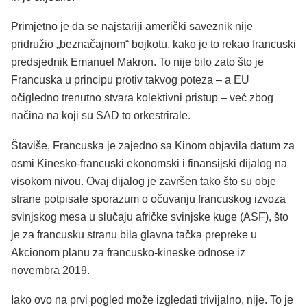
Primjetno je da se najstariji američki saveznik nije
pridružio „beznačajnom“ bojkotu, kako je to rekao francuski
predsjednik Emanuel Makron. To nije bilo zato što je
Francuska u principu protiv takvog poteza – a EU
očigledno trenutno stvara kolektivni pristup – već zbog
načina na koji su SAD to orkestrirale.
Štaviše, Francuska je zajedno sa Kinom objavila datum za
osmi Kinesko-francuski ekonomski i finansijski dijalog na
visokom nivou. Ovaj dijalog je završen tako što su obje
strane potpisale sporazum o očuvanju francuskog izvoza
svinjskog mesa u slučaju afričke svinjske kuge (ASF), što
je za francusku stranu bila glavna tačka prepreke u
Akcionom planu za francusko-kineske odnose iz
novembra 2019.
Iako ovo na prvi pogled može izgledati trivijalno, nije. To je