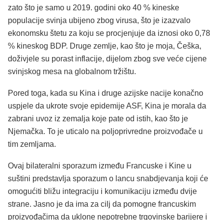
zato što je samo u 2019. godini oko 40 % kineske
populacije svinja ubijeno zbog virusa, što je izazvalo
ekonomsku štetu za koju se procjenjuje da iznosi oko 0,78
% kineskog BDP. Druge zemlje, kao što je moja, Češka,
doživjele su porast inflacije, dijelom zbog sve veće cijene
svinjskog mesa na globalnom tržištu.
Pored toga, kada su Kina i druge azijske nacije konačno
uspjele da ukrote svoje epidemije ASF, Kina je morala da
zabrani uvoz iz zemalja koje pate od istih, kao što je
Njemačka. To je uticalo na poljoprivredne proizvođače u
tim zemljama.
Ovaj bilateralni sporazum između Francuske i Kine u
suštini predstavlja sporazum o lancu snabdjevanja koji će
omogućiti bližu integraciju i komunikaciju između dvije
strane. Jasno je da ima za cilj da pomogne francuskim
proizvođačima da uklone nepotrebne trgovinske barijere i