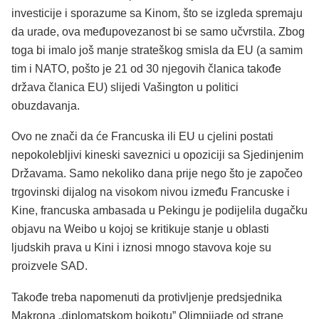
investicije i sporazume sa Kinom, što se izgleda spremaju
da urade, ova međupovezanost bi se samo učvrstila. Zbog
toga bi imalo još manje strateškog smisla da EU (a samim
tim i NATO, pošto je 21 od 30 njegovih članica takođe
država članica EU) slijedi Vašington u politici
obuzdavanja.
Ovo ne znači da će Francuska ili EU u cjelini postati
nepokolebljivi kineski saveznici u opoziciji sa Sjedinjenim
Državama. Samo nekoliko dana prije nego što je započeo
trgovinski dijalog na visokom nivou između Francuske i
Kine, francuska ambasada u Pekingu je podijelila dugačku
objavu na Weibo u kojoj se kritikuje stanje u oblasti
ljudskih prava u Kini i iznosi mnogo stavova koje su
proizvele SAD.
Takođe treba napomenuti da protivljenje predsjednika
Makrona „diplomatskom bojkotu” Olimpijade od strane