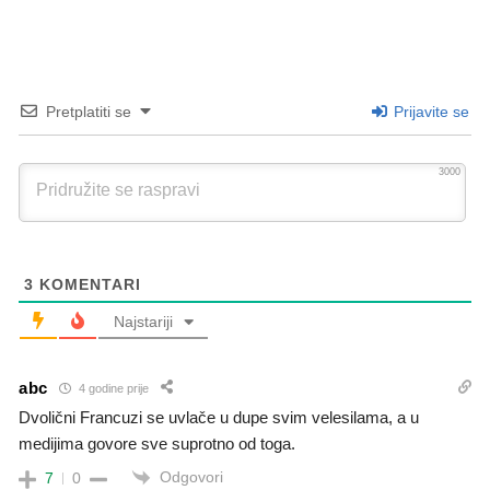
Pretplatiti se
Prijavite se
3000
3
KOMENTARI
Najstariji
abc
4 godine prije
Dvolični Francuzi se uvlače u dupe svim velesilama, a u
medijima govore sve suprotno od toga.
Odgovori
7
0