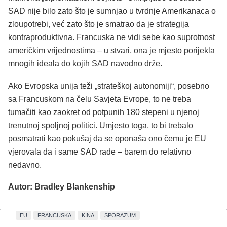
SAD nije bilo zato što je sumnjao u tvrdnje Amerikanaca o
zloupotrebi, već zato što je smatrao da je strategija
kontraproduktivna. Francuska ne vidi sebe kao suprotnost
američkim vrijednostima – u stvari, ona je mjesto porijekla
mnogih ideala do kojih SAD navodno drže.
Ako Evropska unija teži „strateškoj autonomiji“, posebno
sa Francuskom na čelu Savjeta Evrope, to ne treba
tumačiti kao zaokret od potpunih 180 stepeni u njenoj
trenutnoj spoljnoj politici. Umjesto toga, to bi trebalo
posmatrati kao pokušaj da se oponaša ono čemu je EU
vjerovala da i same SAD rade – barem do relativno
nedavno.
Autor: Bradley Blankenship
EU
FRANCUSKA
KINA
SPORAZUM