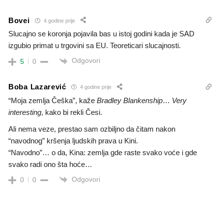
Bovei
4 godine prije
Slucajno se koronja pojavila bas u istoj godini kada je SAD
izgubio primat u trgovini sa EU. Teoreticari slucajnosti.
Odgovori
5
0
Boba Lazarević
4 godine prije
“Moja zemlja Češka”, kaže
Bradley Blankenship
…
Very
interesting
, kako bi rekli Česi.
Ali nema veze, prestao sam ozbiljno da čitam nakon
“navodnog” kršenja ljudskih prava u Kini.
“Navodno”… o da, Kina: zemlja gde raste svako voće i gde
svako radi ono šta hoće…
Odgovori
0
0