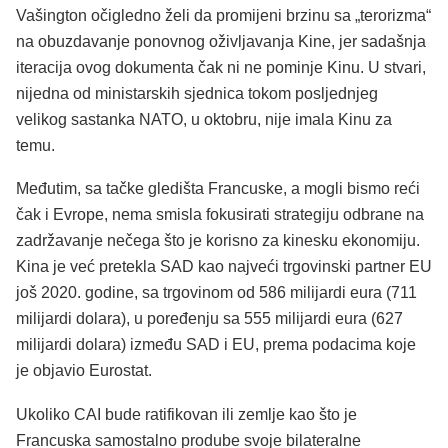
Vašington očigledno želi da promijeni brzinu sa „terorizma“
na obuzdavanje ponovnog oživljavanja Kine, jer sadašnja
iteracija ovog dokumenta čak ni ne pominje Kinu. U stvari,
nijedna od ministarskih sjednica tokom posljednjeg
velikog sastanka NATO, u oktobru, nije imala Kinu za
temu.
Međutim, sa tačke gledišta Francuske, a mogli bismo reći
čak i Evrope, nema smisla fokusirati strategiju odbrane na
zadržavanje nečega što je korisno za kinesku ekonomiju.
Kina je već pretekla SAD kao najveći trgovinski partner EU
još 2020. godine, sa trgovinom od 586 milijardi eura (711
milijardi dolara), u poređenju sa 555 milijardi eura (627
milijardi dolara) između SAD i EU, prema podacima koje
je objavio Eurostat.
Ukoliko CAI bude ratifikovan ili zemlje kao što je
Francuska samostalno prodube svoje bilateralne