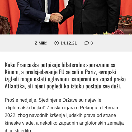
komentara
Z Milić
14.12.21
3
Kako Francuska potpisuje bilateralne sporazume sa
Kinom, a predsjedavanje EU se seli u Pariz, evropski
izgledi mogu ostati uglavnom usmjereni na zapad preko
Atlantika, ali njeni pogledi ka istoku postaju sve duži.
Prošle nedjelje, Sjedinjene Države su najavile
„diplomatski bojkot“ Zimskih igara u Pekingu u februaru
2022. zbog navodnih kršenja ljudskih prava od strane
kineske vlade, a nekoliko zapadnih anglofonskih zemalja
ih je slijedilo.