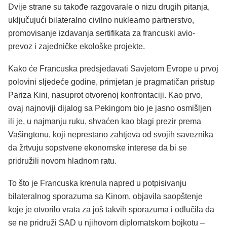
Dvije strane su takođe razgovarale o nizu drugih pitanja,
uključujući bilateralno civilno nuklearno partnerstvo,
promovisanje izdavanja sertifikata za francuski avio-
prevoz i zajedničke ekološke projekte.
Kako će Francuska predsjedavati Savjetom Evrope u prvoj
polovini sljedeće godine, primjetan je pragmatičan pristup
Pariza Kini, nasuprot otvorenoj konfrontaciji. Kao prvo,
ovaj najnoviji dijalog sa Pekingom bio je jasno osmišljen
ili je, u najmanju ruku, shvaćen kao blagi prezir prema
Vašingtonu, koji neprestano zahtjeva od svojih saveznika
da žrtvuju sopstvene ekonomske interese da bi se
pridružili novom hladnom ratu.
To što je Francuska krenula napred u potpisivanju
bilateralnog sporazuma sa Kinom, objavila saopštenje
koje je otvorilo vrata za još takvih sporazuma i odlučila da
se ne pridruži SAD u njihovom diplomatskom bojkotu –