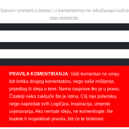
Stavovi izneseni u tekstu i u komentarima ne odražavaju nužno
stav redakcije.
PRAVILA KOMENTIRANJA
: Vaši komentari ne smiju
biti kritika drugog komentatora, nego vaše mišljenje,
prijedlog ili ideja o temi. Nema rasprave tko je u pravu.
Čitatelji neka zaključe što je istina. Cilj nije polemika,
nego napredak svih Logičara. Inspiracija, umjesto
uvjeravanja. Ako nemate ideju, ne komentirajte. Ne
budete li respektirali pravila, biti će te blokirani.