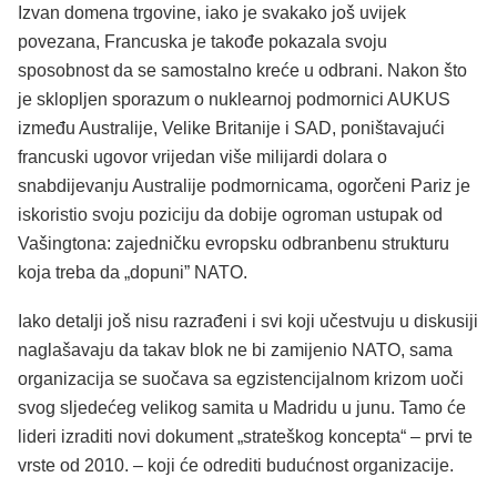
Izvan domena trgovine, iako je svakako još uvijek
povezana, Francuska je takođe pokazala svoju
sposobnost da se samostalno kreće u odbrani. Nakon što
je sklopljen sporazum o nuklearnoj podmornici AUKUS
između Australije, Velike Britanije i SAD, poništavajući
francuski ugovor vrijedan više milijardi dolara o
snabdijevanju Australije podmornicama, ogorčeni Pariz je
iskoristio svoju poziciju da dobije ogroman ustupak od
Vašingtona: zajedničku evropsku odbranbenu strukturu
koja treba da „dopuni” NATO.
Iako detalji još nisu razrađeni i svi koji učestvuju u diskusiji
naglašavaju da takav blok ne bi zamijenio NATO, sama
organizacija se suočava sa egzistencijalnom krizom uoči
svog sljedećeg velikog samita u Madridu u junu. Tamo će
lideri izraditi novi dokument „strateškog koncepta“ – prvi te
vrste od 2010. – koji će odrediti budućnost organizacije.