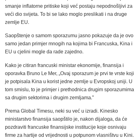
smanje inflatorne pritiske koji već postaju nepodnošljivi za
veći dio svijeta. To bi se lako moglo preslikati i na druge
zemlje EU.
Saopštenje o samom sporazumu jasno pokazuje da je ovo
samo jedan primjer mnogih na kojima bi Francuska, Kina i
EU u cjelini mogle da rade zajedno.
Kako je citiran francuski ministar ekonomije, finansija i
oporavka Bruno Le Mer, „Ovaj sporazum je prvi te vrste koji
je potpisala Kina u korist jedne zemlje u Evropskoj uniji. U
tom smislu, to je primjer i prethodnica drugim sporazumima
sa drugim sektorima i drugim zemljama.”
Prema Global Timesu, neki su već u izradi. Kinesko
ministarstvo finansija saopštilo je, nakon dijaloga, da će
pozdraviti francuske finansijske institucije koje osnivaju
firme za hartije od vrijednosti u potpunom vlasništvu u Kini.