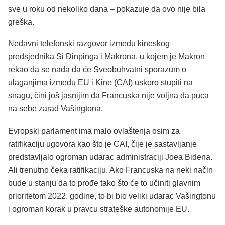
sve u roku od nekoliko dana – pokazuje da ovo nije bila
greška.
Nedavni telefonski razgovor između kineskog
predsjednika Si Đinpinga i Makrona, u kojem je Makron
rekao da se nada da će Sveobuhvatni sporazum o
ulaganjima između EU i Kine (CAI) uskoro stupiti na
snagu, čini još jasnijim da Francuska nije voljna da puca
na sebe zarad Vašingtona.
Evropski parlament ima malo ovlaštenja osim za
ratifikaciju ugovora kao što je CAI, čije je sastavljanje
predstavljalo ogroman udarac administraciji Joea Bidena.
Ali trenutno čeka ratifikaciju. Ako Francuska na neki način
bude u stanju da to prođe tako što će to učiniti glavnim
prioritetom 2022. godine, to bi bio veliki udarac Vašingtonu
i ogroman korak u pravcu strateške autonomije EU.