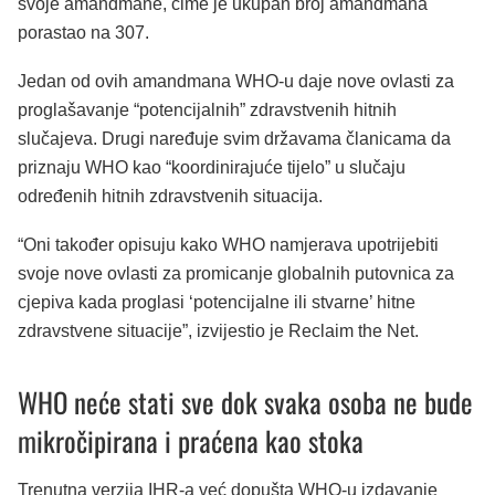
svoje amandmane, čime je ukupan broj amandmana
porastao na 307.
Jedan od ovih amandmana WHO-u daje nove ovlasti za
proglašavanje “potencijalnih” zdravstvenih hitnih
slučajeva. Drugi naređuje svim državama članicama da
priznaju WHO kao “koordinirajuće tijelo” u slučaju
određenih hitnih zdravstvenih situacija.
“Oni također opisuju kako WHO namjerava upotrijebiti
svoje nove ovlasti za promicanje globalnih putovnica za
cjepiva kada proglasi ‘potencijalne ili stvarne’ hitne
zdravstvene situacije”, izvijestio je Reclaim the Net.
WHO neće stati sve dok svaka osoba ne bude
mikročipirana i praćena kao stoka
Trenutna verzija IHR-a već dopušta WHO-u izdavanje