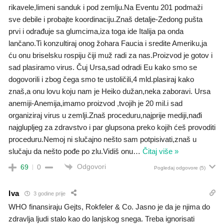
rikavele,limeni sanduk i pod zemlju.Na Eventu 201 podmaži
sve debile i probajte koordinaciju.Znaš detalje-Zedong pušta
prvi i odrađuje sa glumcima,iza toga ide Italija pa onda
lančano.Ti konzultiraj onog žohara Faucia i sredite Ameriku,ja
ću onu briselsku rospiju čiji muž radi za nas.Proizvod je gotov i
sad plasiramo virus. Čuj Ursa,sad odradi Eu kako smo se
dogovorili i zbog čega smo te ustoličili,4 mld.plasiraj kako
znaš,a onu lovu koju nam je Heiko dužan,neka zaboravi. Ursa
anemiji-Anemija,imamo proizvod ,tvojih je 20 mil.i sad
organiziraj virus u zemlji.Znaš proceduru,najprije mediji,nađi
najglupljeg za zdravstvo i par glupsona preko kojih ćeš provoditi
proceduru.Nemoj ni slučajno nešto sam potpisivati,znaš u
slučaju da nešto pođe po zlu.Vidiš onu
…
Čitaj više »
Odgovori
69
0
Pogledaj odgovore
(5)
Iva
3 godine prije
WHO finansiraju Gejts, Rokfeler & Co. Jasno je da je njima do
zdravlja ljudi stalo kao do lanjskog snega. Treba ignorisati