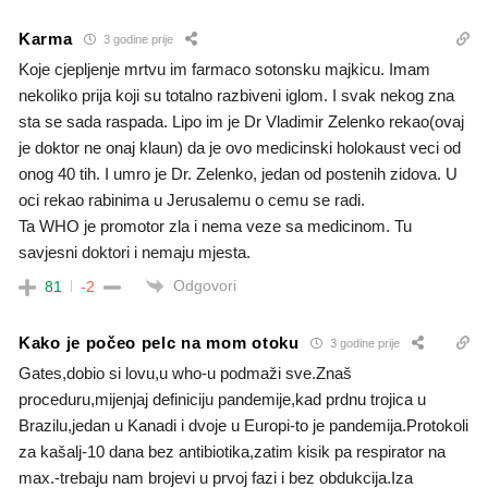
Karma
3 godine prije
Koje cjepljenje mrtvu im farmaco sotonsku majkicu. Imam
nekoliko prija koji su totalno razbiveni iglom. I svak nekog zna
sta se sada raspada. Lipo im je Dr Vladimir Zelenko rekao(ovaj
je doktor ne onaj klaun) da je ovo medicinski holokaust veci od
onog 40 tih. I umro je Dr. Zelenko, jedan od postenih zidova. U
oci rekao rabinima u Jerusalemu o cemu se radi.
Ta WHO je promotor zla i nema veze sa medicinom. Tu
savjesni doktori i nemaju mjesta.
Odgovori
81
-2
Kako je počeo pelc na mom otoku
3 godine prije
Gates,dobio si lovu,u who-u podmaži sve.Znaš
proceduru,mijenjaj definiciju pandemije,kad prdnu trojica u
Brazilu,jedan u Kanadi i dvoje u Europi-to je pandemija.Protokoli
za kašalj-10 dana bez antibiotika,zatim kisik pa respirator na
max.-trebaju nam brojevi u prvoj fazi i bez obdukcija.Iza