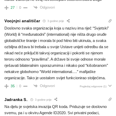
Odgovori
27
0
Voojnjni analitičar
3 godine prije
Doslovno svaka organizacija koja u nazivu ima riječ “Svjetski”
(World) ili “međunatodni” (international) nije ništa drugo oruđe
globalističke tiranije i morala bi pod hitno biti ukinuta, a svaka
ozbiljna država bi trebala u svoje Ustave unijeti odredbu da se
nikad neće priključiti takvoj organizaciji i pokoriti se njenom
teroru odnosno “pravilima”. A države bi svoje odnose morale
rješavati bilateralnim sporazumima i nikako pod “kišobranom”
nekakve globohomo “World international….” mafijaške
organizacije. Tako je uostalom svijet funkcionirao stoljećima.
Odgovori
35
0
Pogledaj odgovore
(1)
Jadranka S.
3 godine prije
Na djelu je svjetska invazija QR koda. Priduzuje se doslovno
svemu, pa i u okviru Agende ID2020. Svi privatni podaci,