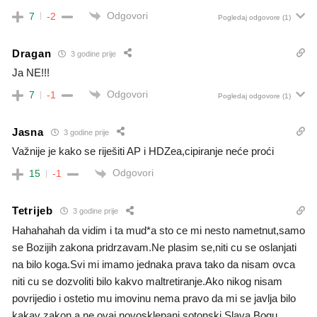
Odgovori
7
-2
Pogledaj odgovore
(1)
Dragan
3 godine prije
Ja NE!!!
Odgovori
7
-1
Pogledaj odgovore
(1)
Jasna
3 godine prije
Važnije je kako se riješiti AP i HDZea,cipiranje neće proći
Odgovori
15
-1
Tetrijeb
3 godine prije
Hahahahah da vidim i ta mud*a sto ce mi nesto nametnut,samo
se Bozijih zakona pridrzavam.Ne plasim se,niti cu se oslanjati
na bilo koga.Svi mi imamo jednaka prava tako da nisam ovca
niti cu se dozvoliti bilo kakvo maltretiranje.Ako nikog nisam
povrijedio i ostetio mu imovinu nema pravo da mi se javlja bilo
kakav zakon,a ne ovaj novosklepani sotonski.Slava Bogu