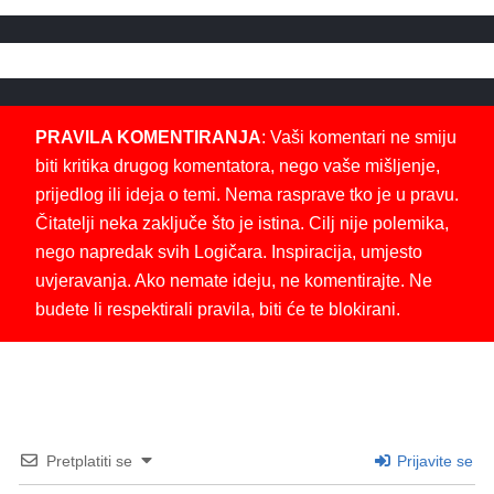
PRAVILA KOMENTIRANJA
: Vaši komentari ne smiju
biti kritika drugog komentatora, nego vaše mišljenje,
prijedlog ili ideja o temi. Nema rasprave tko je u pravu.
Čitatelji neka zaključe što je istina. Cilj nije polemika,
nego napredak svih Logičara. Inspiracija, umjesto
uvjeravanja. Ako nemate ideju, ne komentirajte. Ne
budete li respektirali pravila, biti će te blokirani.
Pretplatiti se
Prijavite se