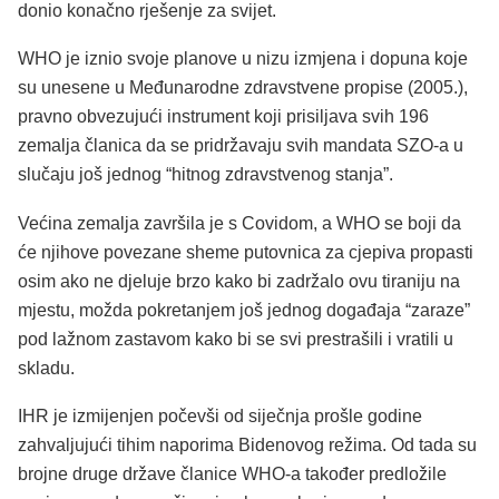
donio konačno rješenje za svijet.
WHO je iznio svoje planove u nizu izmjena i dopuna koje
su unesene u Međunarodne zdravstvene propise (2005.),
pravno obvezujući instrument koji prisiljava svih 196
zemalja članica da se pridržavaju svih mandata SZO-a u
slučaju još jednog “hitnog zdravstvenog stanja”.
Većina zemalja završila je s Covidom, a WHO se boji da
će njihove povezane sheme putovnica za cjepiva propasti
osim ako ne djeluje brzo kako bi zadržalo ovu tiraniju na
mjestu, možda pokretanjem još jednog događaja “zaraze”
pod lažnom zastavom kako bi se svi prestrašili i vratili u
skladu.
IHR je izmijenjen počevši od siječnja prošle godine
zahvaljujući tihim naporima Bidenovog režima. Od tada su
brojne druge države članice WHO-a također predložile