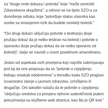
za “druge vrste dokaza i potvrda” koje “može osmisliti
Zdravstvena skupština”, a odnosi se na tijelo SZO-a za
donošenje odluka, koje “potvrđuje status vlasnika kao
osobe sa smanjenim rizik da budete nositelji bolesti.”
“Ovi drugi dokazi uključuju potvrde o testiranju (koje
pružaju dokaz da je netko testiran na bolest) i potvrde o
oporavku (koje pružaju dokaz da se netko oporavio od
bolesti)”, dalje se navodi u ovom posebnom amandmanu.
Jedan od aspekata ovih promjena koji najviše zabrinjavaju
jest taj da one propisuju da se “potvrde o cijepljenju
trebaju smatrati odobrenima” u trenutku kada SZO proglasi
izvanredno stanje u javnom zdravstvu, izmišljeno ili
drugačije. Oni također nalažu da te potvrde o cijepljenju
“uključuju sredstva za provjeru njihove autentičnosti putem
preuzimanja sa službene web stranice, kao što je QR kod.”