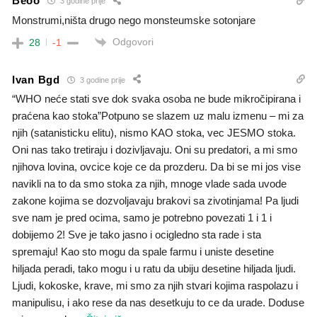
Beoo
3 godine prije
Monstrumi,ništa drugo nego monsteumske sotonjare
Odgovori
28
-1
Ivan Bgd
3 godine prije
“WHO neće stati sve dok svaka osoba ne bude mikročipirana i
praćena kao stoka”Potpuno se slazem uz malu izmenu – mi za
njih (satanisticku elitu), nismo KAO stoka, vec JESMO stoka.
Oni nas tako tretiraju i dozivljavaju. Oni su predatori, a mi smo
njihova lovina, ovcice koje ce da prozderu. Da bi se mi jos vise
navikli na to da smo stoka za njih, mnoge vlade sada uvode
zakone kojima se dozvoljavaju brakovi sa zivotinjama! Pa ljudi
sve nam je pred ocima, samo je potrebno povezati 1 i 1 i
dobijemo 2! Sve je tako jasno i ocigledno sta rade i sta
spremaju! Kao sto mogu da spale farmu i uniste desetine
hiljada peradi, tako mogu i u ratu da ubiju desetine hiljada ljudi.
Ljudi, kokoske, krave, mi smo za njih stvari kojima raspolazu i
manipulisu, i ako rese da nas desetkuju to ce da urade. Doduse