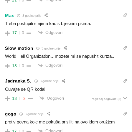
Max
3 godine prije
Treba postupiti s njima kao s bijesnim psima.
Odgovori
17
0
Slow motion
3 godine prije
World Hell Organization…mozete mi se napushit kurtza..
Odgovori
13
0
Jadranka S.
3 godine prije
Cuvajte se QR koda!
Odgovori
13
-2
Pogledaj odgovore
(2)
gogo
3 godine prije
protiv govna koje me pokuša prisiliti na ovo idem oružjem
Odgovori
17
0