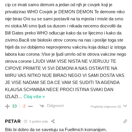
cip ce imati samo demoni a jedan od njh je covjek koji je
privatizirao WHO Covjek je DEMON DEMON Te demone niko
nije birao Oni su se sami postavili na ta mjesta i misle da smo
mi stoka.Mi smo ljudi sa dusom i nikada necemo dozvoliti da
Bill Gates preko WHO odlucuje kako da se lijecimo i kako da
zivimo.Bacili ste bioloski otrov coronu na nas i poslije toga ste
htjeli da svi dobijemo neprovjerenu vakcinu koja dolazi iz istoga
labora kao corona :Vise je ljudi umrlo od te otrova vakcine nego
otrova corone LJUDI VAM VISE NISTA NE VJERUJU TE
CIPOVE PRIMITE VI SVI DEMONI A NAS OSTAVITE NA
MIRU VAS NITKO NIJE BIRAO NEGO VI SAMI DOSTA VAS
JE VISE NADAM SE DA CE VAM SE SUDITI TA AGENDA
KLAUSA SCHWABA NECE PROCI ISTINA SVAKI DAN
IZLAZI
…
Čitaj više »
Odgovori
33
-2
Pogledaj odgovore
(2)
PETAR
3 godine prije
Bilo bi dobro da se savetuju sa Fuellmich komanijom.