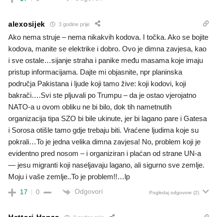
alexosijek
3 godine prije
Ako nema struje – nema nikakvih kodova. I točka. Ako se bojite
kodova, manite se elektrike i dobro. Ovo je dimna zavjesa, kao
i sve ostale…sijanje straha i panike među masama koje imaju
pristup informacijama. Dajte mi objasnite, npr planinska
područja Pakistana i ljude koji tamo žive: koji kodovi, koji
bakrači….Svi ste pljuvali po Trumpu – da je ostao vjerojatno
NATO-a u ovom obliku ne bi bilo, dok tih nametnutih
organizacija tipa SZO bi bile ukinute, jer bi lagano pare i Gatesa
i Sorosa otišle tamo gdje trebaju biti. Vraćene ljudima koje su
pokrali…To je jedna velika dimna zavjesa! No, problem koji je
evidentno pred nosom – i organiziran i plaćan od strane UN-a
— jesu migranti koji naseljavaju lagano, ali sigurno sve zemlje.
Moju i vaše zemlje..To je problem!!…lp
Odgovori
17
0
Pogledaj odgovore
(2)