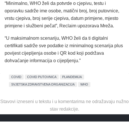
“Minimalno, WHO želi da potvrde o cjepivu, testu i
oporavku sadrže ime osobe, matični broj, broj putovnice,
vrstu cjepiva, broj serije cjepiva, datum primjene, mjesto
primjene i službeni pečat”, Reclaim upozorava Mreža.
“U maksimalnom scenariju, WHO želi da ti digitalni
certifikati sadrže sve podatke iz minimalnog scenarija plus
povijest cijepljenja osobe i QR kod koji podržava
dohvaćanje informacija o cijepljenju.”
COVID
COVID PUTOVNICA
PLANDEMIJA
SVJETSKA ZDRAVSTVENA ORGANIZACIJA
WHO
Stavovi izneseni u tekstu i u komentarima ne odražavaju nužno
stav redakcije.