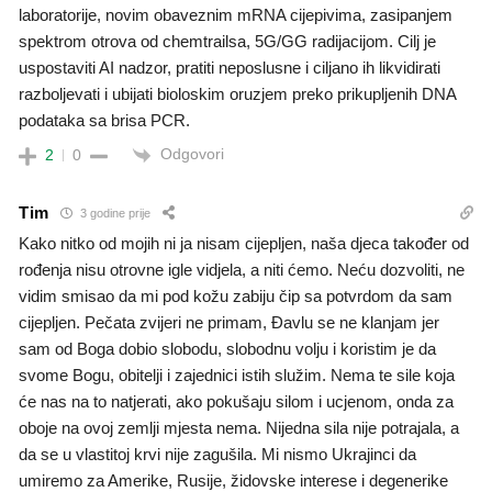
laboratorije, novim obaveznim mRNA cijepivima, zasipanjem
spektrom otrova od chemtrailsa, 5G/GG radijacijom. Cilj je
uspostaviti AI nadzor, pratiti neposlusne i ciljano ih likvidirati
razboljevati i ubijati bioloskim oruzjem preko prikupljenih DNA
podataka sa brisa PCR.
Odgovori
2
0
Tim
3 godine prije
Kako nitko od mojih ni ja nisam cijepljen, naša djeca također od
rođenja nisu otrovne igle vidjela, a niti ćemo. Neću dozvoliti, ne
vidim smisao da mi pod kožu zabiju čip sa potvrdom da sam
cijepljen. Pečata zvijeri ne primam, Đavlu se ne klanjam jer
sam od Boga dobio slobodu, slobodnu volju i koristim je da
svome Bogu, obitelji i zajednici istih služim. Nema te sile koja
će nas na to natjerati, ako pokušaju silom i ucjenom, onda za
oboje na ovoj zemlji mjesta nema. Nijedna sila nije potrajala, a
da se u vlastitoj krvi nije zagušila. Mi nismo Ukrajinci da
umiremo za Amerike, Rusije, židovske interese i degenerike