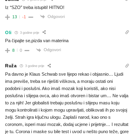
Iz “SZO” treba istupiti! HITNO!
Odgovori
13
-1
Oli
3 godine prije
Pa čipajte se,pizda van materina
Odgovori
8
0
Ruža
3 godine prije
Pa davno je Klaus Schwab sve lijepo rekao i objasnio… Ljudi
ima previše, treba se riješiti viškova, a moraju ostati oni
podobni i poslušni. Ako imaš mozak koji koristiš, ako nisi
poslušna i slijepa ovca, ako imaš otvoren i bistar um… Ne valja
to za njih! Jer globalisti trebaju poslušnu i slijepu masu koju
mogu kontrolirati i kojom mogu upravljati, oblikovati ih po svojoj
želji. Strah igra ključnu ulogu. Zaplaši narod, kao ono s
coronom, isperi masi mozak, dodaj ucjene i prijetnje… I rezultat
je tu. Corona i maske su bile test i uvod u nešto puno teže, gore