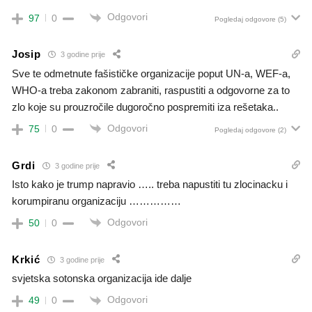
Odgovori
97
0
Pogledaj odgovore
(5)
Josip
3 godine prije
Sve te odmetnute fašističke organizacije poput UN-a, WEF-a,
WHO-a treba zakonom zabraniti, raspustiti a odgovorne za to
zlo koje su prouzročile dugoročno pospremiti iza rešetaka..
Odgovori
75
0
Pogledaj odgovore
(2)
Grdi
3 godine prije
Isto kako je trump napravio ….. treba napustiti tu zlocinacku i
korumpiranu organizaciju ……………
Odgovori
50
0
Krkić
3 godine prije
svjetska sotonska organizacija ide dalje
Odgovori
49
0