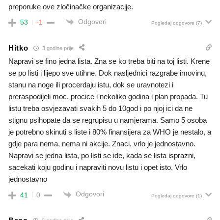
preporuke ove zločinačke organizacije.
Odgovori
53
-1
Pogledaj odgovore
(7)
Hitko
3 godine prije
Napravi se fino jedna lista. Zna se ko treba biti na toj listi. Krene
se po listi i lijepo sve utihne. Dok nasljednici razgrabe imovinu,
stanu na noge ili procerdaju istu, dok se uravnotezi i
preraspodijeli moc, procice i nekoliko godina i plan propada. Tu
listu treba osvjezavati svakih 5 do 10god i po njoj ici da ne
stignu psihopate da se regrupisu u namjerama. Samo 5 osoba
je potrebno skinuti s liste i 80% finansijera za WHO je nestalo, a
gdje para nema, nema ni akcije. Znaci, vrlo je jednostavno.
Napravi se jedna lista, po listi se ide, kada se lista isprazni,
sacekati koju godinu i napraviti novu listu i opet isto. Vrlo
jednostavno
Odgovori
41
0
Pogledaj odgovore
(1)