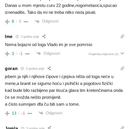
Danas u mom mjestu curu 22 godine,nogometasica,spucao
iznenaditis. Tako da mi ne treba nitko nista pisati.
Odgovori
8
0
Ime
3 godine prije
Nema bojazni od toga Vlado im je sve pomrsio
Odgovori
3
-1
Pogledaj odgovore
(1)
goran
3 godine prije
jebem ja njih i njihove čipove i cjepiva ništa od toga neće u
mene,a branit se sigurno hoću i psihički a pogotovo fizički
kad bude bilo razbijeno par tisuća glava tim kretenčinama onda
če se možda nešto promijenit.
a čisto sumnjam dfa ču biti sam u tome.
Odgovori
13
-1
Jomla
3 godine prije