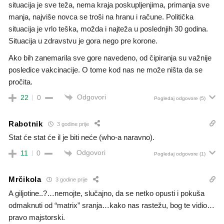
situacija je sve teža, nema kraja poskupljenjima, primanja sve
manja, najviše novca se troši na hranu i račune. Politička
situacija je vrlo teška, možda i najteža u poslednjih 30 godina.
Situacija u zdravstvu je gora nego pre korone.
Ako bih zanemarila sve gore navedeno, od čipiranja su važnije
posledice vakcinacije. O tome kod nas ne može ništa da se
pročita.
Odgovori
22
0
Pogledaj odgovore
(5)
Rabotnik
3 godine prije
Stat će stat će il je biti neće (who-a naravno).
Odgovori
11
0
Pogledaj odgovore
(1)
Mrčikola
3 godine prije
A giljotine..?…nemojte, slučajno, da se netko opusti i pokuša
odmaknuti od “matrix” sranja…kako nas rastežu, bog te vidio…
pravo majstorski.