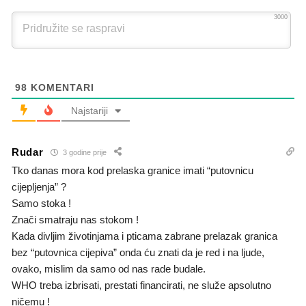
3000
98
KOMENTARI
Najstariji
Rudar
3 godine prije
Tko danas mora kod prelaska granice imati “putovnicu
cijepljenja” ?
Samo stoka !
Znači smatraju nas stokom !
Kada divljim životinjama i pticama zabrane prelazak granica
bez “putovnica cijepiva” onda ću znati da je red i na ljude,
ovako, mislim da samo od nas rade budale.
WHO treba izbrisati, prestati financirati, ne služe apsolutno
ničemu !