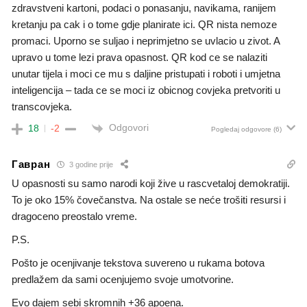
zdravstveni kartoni, podaci o ponasanju, navikama, ranijem
kretanju pa cak i o tome gdje planirate ici. QR nista nemoze
promaci. Uporno se suljao i neprimjetno se uvlacio u zivot. A
upravo u tome lezi prava opasnost. QR kod ce se nalaziti
unutar tijela i moci ce mu s daljine pristupati i roboti i umjetna
inteligencija – tada ce se moci iz obicnog covjeka pretvoriti u
transcovjeka.
Odgovori
18
-2
Pogledaj odgovore
(6)
Гавран
3 godine prije
U opasnosti su samo narodi koji žive u rascvetaloj demokratiji.
To je oko 15% čovečanstva. Na ostale se neće trošiti resursi i
dragoceno preostalo vreme.
P.S.
Pošto je ocenjivanje tekstova suvereno u rukama botova
predlažem da sami ocenjujemo svoje umotvorine.
Evo dajem sebi skromnih +36 apoena.