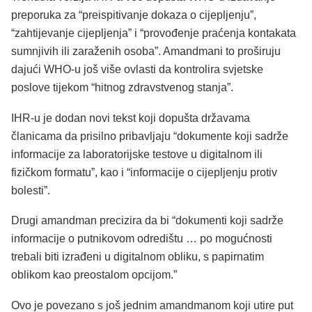
preporuka za “preispitivanje dokaza o cijepljenju”,
“zahtijevanje cijepljenja” i “provođenje praćenja kontakata
sumnjivih ili zaraženih osoba”. Amandmani to proširuju
dajući WHO-u još više ovlasti da kontrolira svjetske
poslove tijekom “hitnog zdravstvenog stanja”.
IHR-u je dodan novi tekst koji dopušta državama
članicama da prisilno pribavljaju “dokumente koji sadrže
informacije za laboratorijske testove u digitalnom ili
fizičkom formatu”, kao i “informacije o cijepljenju protiv
bolesti”.
Drugi amandman precizira da bi “dokumenti koji sadrže
informacije o putnikovom odredištu … po mogućnosti
trebali biti izrađeni u digitalnom obliku, s papirnatim
oblikom kao preostalom opcijom.”
Ovo je povezano s još jednim amandmanom koji utire put