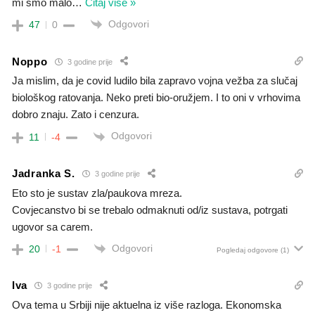
mi smo malo
…
Čitaj više »
Odgovori
47
0
Noppo
3 godine prije
Ja mislim, da je covid ludilo bila zapravo vojna vežba za slučaj
biološkog ratovanja. Neko preti bio-oružjem. I to oni v vrhovima
dobro znaju. Zato i cenzura.
Odgovori
11
-4
Jadranka S.
3 godine prije
Eto sto je sustav zla/paukova mreza.
Covjecanstvo bi se trebalo odmaknuti od/iz sustava, potrgati
ugovor sa carem.
Odgovori
20
-1
Pogledaj odgovore
(1)
Iva
3 godine prije
Ova tema u Srbiji nije aktuelna iz više razloga. Ekonomska