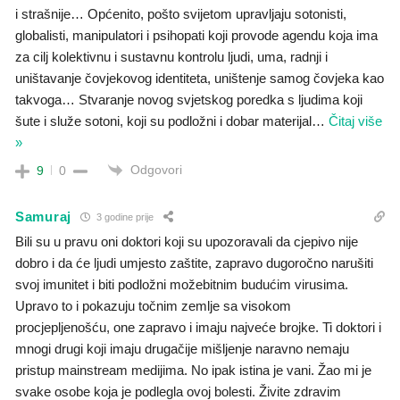
i strašnije… Općenito, pošto svijetom upravljaju sotonisti,
globalisti, manipulatori i psihopati koji provode agendu koja ima
za cilj kolektivnu i sustavnu kontrolu ljudi, uma, radnji i
uništavanje čovjekovog identiteta, uništenje samog čovjeka kao
takvoga… Stvaranje novog svjetskog poredka s ljudima koji
šute i služe sotoni, koji su podložni i dobar materijal
…
Čitaj više
»
Odgovori
9
0
Samuraj
3 godine prije
Bili su u pravu oni doktori koji su upozoravali da cjepivo nije
dobro i da će ljudi umjesto zaštite, zapravo dugoročno narušiti
svoj imunitet i biti podložni možebitnim budućim virusima.
Upravo to i pokazuju točnim zemlje sa visokom
procjepljenošću, one zapravo i imaju najveće brojke. Ti doktori i
mnogi drugi koji imaju drugačije mišljenje naravno nemaju
pristup mainstream medijima. No ipak istina je vani. Žao mi je
svake osobe koja je podlegla ovoj bolesti. Živite zdravim