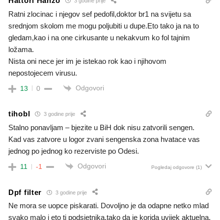
Hattori Hanzo
3 godine prije
Ratni zlocinac i njegov sef pedofil,doktor br1 na svijetu sa
srednjom skolom me mogu poljubiti u dupe.Eto tako ja na to
gledam,kao i na one cirkusante u nekakvum ko fol tajnim
ložama.
Nista oni nece jer im je istekao rok kao i njihovom
nepostojecem virusu.
Odgovori
13
0
tihobl
3 godine prije
Stalno ponavljam – bjezite u BiH dok nisu zatvorili sengen.
Kad vas zatvore u logor zvani sengenska zona hvatace vas
jednog po jednog ko rezerviste po Odesi.
Odgovori
11
-1
Pogledaj odgovore
(1)
Dpf filter
3 godine prije
Ne mora se uopce piskarati. Dovoljno je da odapne netko mlad
svako malo i eto ti podsjetnika,tako da je korida uvijek aktuelna.