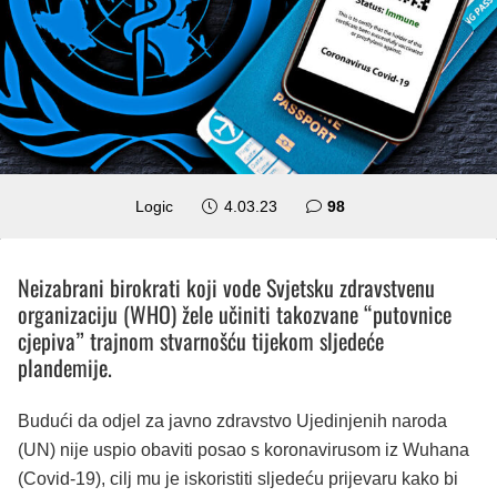
komentara
Logic
4.03.23
98
Neizabrani birokrati koji vode Svjetsku zdravstvenu
organizaciju (WHO) žele učiniti takozvane “putovnice
cjepiva” trajnom stvarnošću tijekom sljedeće
plandemije.
Budući da odjel za javno zdravstvo Ujedinjenih naroda
(UN) nije uspio obaviti posao s koronavirusom iz Wuhana
(Covid-19), cilj mu je iskoristiti sljedeću prijevaru kako bi