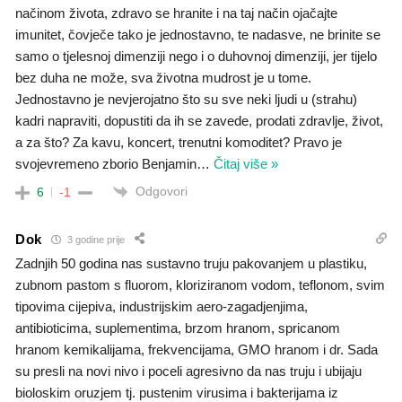
načinom života, zdravo se hranite i na taj način ojačajte
imunitet, čovječe tako je jednostavno, te nadasve, ne brinite se
samo o tjelesnoj dimenziji nego i o duhovnoj dimenziji, jer tijelo
bez duha ne može, sva životna mudrost je u tome.
Jednostavno je nevjerojatno što su sve neki ljudi u (strahu)
kadri napraviti, dopustiti da ih se zavede, prodati zdravlje, život,
a za što? Za kavu, koncert, trenutni komoditet? Pravo je
svojevremeno zborio Benjamin
…
Čitaj više »
Odgovori
6
-1
Dok
3 godine prije
Zadnjih 50 godina nas sustavno truju pakovanjem u plastiku,
zubnom pastom s fluorom, kloriziranom vodom, teflonom, svim
tipovima cijepiva, industrijskim aero-zagadjenjima,
antibioticima, suplementima, brzom hranom, spricanom
hranom kemikalijama, frekvencijama, GMO hranom i dr. Sada
su presli na novi nivo i poceli agresivno da nas truju i ubijaju
bioloskim oruzjem tj. pustenim virusima i bakterijama iz