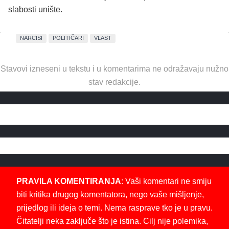
slabosti unište.
NARCISI
POLITIČARI
VLAST
Stavovi izneseni u tekstu i u komentarima ne odražavaju nužno
stav redakcije.
PRAVILA KOMENTIRANJA
: Vaši komentari ne smiju
biti kritika drugog komentatora, nego vaše mišljenje,
prijedlog ili ideja o temi. Nema rasprave tko je u pravu.
Čitatelji neka zaključe što je istina. Cilj nije polemika,