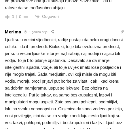
im prolaziti sve dok ljudi slušaju njihove Saveznike i idu u
ratove da se međusobno ubijaju.
Odgovori
0
0
Merima
1 godina prije
Ljudi su u vecini sljedbenici, radije pustaju da neko drugi donosi
odluke i da ih predvodi. Bioloski, to je bila evolutivna prednost,
jer su u vecini ljudske istorije, najhrabriji, najmudriji i najjaci bili
vodje. To je bilo pitanje opstanka. Desavalo se da manje
inteligentni ispadnu vodje, ali to je uvijek imalo lose posljedice i
nije moglo trajati. Sada medjutim, ovi koji misle da mogu biti
vodje, moraju proci prljavi put borbe za vlast i cak i kad krenu
sa dobrim namjerama, usput se iskvare. Bez obzira na
inteligenciju. Put je takav, da samo beskrupulozni, lazovi i
manipulatori mogu uspjeti. Zato postanu pohlepni, podmitljivi,
laki na svaku nepodopstinu. Cinjenica da sada vodeca pozicija,
nosi privilegije, cini da se za vodje kandiduju cesto ljudi koji su
vec takvi, pohlepni, podmitljivi, beskrupulozni i lazljivi. Ljudi bez