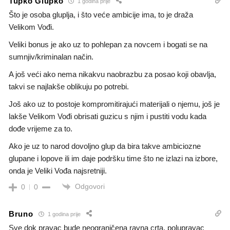
Tupko Glupko
1 godina prije
Što je osoba gluplja, i što veće ambicije ima, to je draža
Velikom Vođi.
Veliki bonus je ako uz to pohlepan za novcem i bogati se na
sumnjiv/kriminalan način.
A još veći ako nema nikakvu naobrazbu za posao koji obavlja,
takvi se najlakše oblikuju po potrebi.
Još ako uz to postoje kompromitirajući materijali o njemu, još je
lakše Velikom Vođi obrisati guzicu s njim i pustiti vodu kada
dođe vrijeme za to.
Ako je uz to narod dovoljno glup da bira takve ambiciozne
glupane i lopove ili im daje podršku time što ne izlazi na izbore,
onda je Veliki Vođa najsretniji.
Odgovori
0
0
Bruno
1 godina prije
Sve dok pravac bude neograničena ravna crta, polupravac