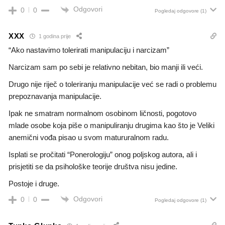
Odgovori
0
0
Pogledaj odgovore
(1)
XXX
1 godina prije
“Ako nastavimo tolerirati manipulaciju i narcizam”
Narcizam sam po sebi je relativno nebitan, bio manji ili veći.
Drugo nije riječ o toleriranju manipulacije već se radi o problemu
prepoznavanja manipulacije.
Ipak ne smatram normalnom osobinom ličnosti, pogotovo
mlade osobe koja piše o manipuliranju drugima kao što je Veliki
anemični vođa pisao u svom matururalnom radu.
Isplati se pročitati “Ponerologiju” onog poljskog autora, ali i
prisjetiti se da psihološke teorije društva nisu jedine.
Postoje i druge.
Odgovori
0
0
Pogledaj odgovore
(1)