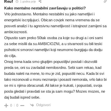
Reuf
1 godina prije
Kako mentalno nestabilni završavaju u politici?
Vrlo jednostavno. Mentalno nestabilni su jako nametljivi i
energetski iscrpljujuci. Obican covjek nema vremena da se
posveti analizi i tu agresivnu nametljivost i istrajnost zamijeni sa
ambicioznosti.
Otpustio sam preko 50tak osoba za koje su drugi a i oni sami
za sebe mislili da su AMBICIOZNI, a u stvarnosti su bili teski
psihoticni smorovi nametljivi koji neumorno burgijaju da dodju
do cilja.
Onog trena kada smo glupljim popustiljivi postali i dozvolili
preda se, oni su zavladali nemilosrdno. Sebi sam rekao, kad
budala naleti na mene, to mu je zid, popustiti necu. Kada bi svi
tako rezonovali u moru neznanja i posasti nemorala, vrlo lako bi
se mi s njima obracunali. Ali lakse je kukati, i popustati, svoja
posla gledati i pravdati se sta ja sam mogu? Mozes mozes, ne
daj budali ispred sebe.
Odgovori
0
0