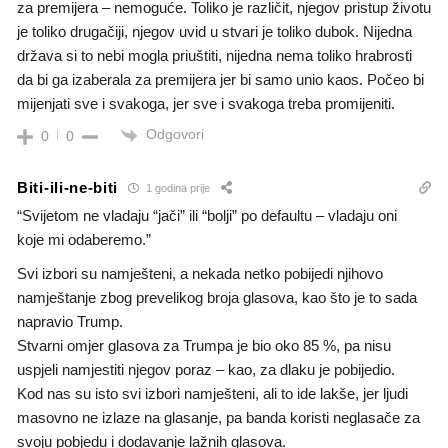
za premijera – nemoguće. Toliko je različit, njegov pristup životu
je toliko drugačiji, njegov uvid u stvari je toliko dubok. Nijedna
država si to nebi mogla priuštiti, nijedna nema toliko hrabrosti
da bi ga izaberala za premijera jer bi samo unio kaos. Počeo bi
mijenjati sve i svakoga, jer sve i svakoga treba promijeniti.
Odgovori
0
0
Biti-ili-ne-biti
1 godina prije
“Svijetom ne vladaju “jači” ili “bolji” po defaultu – vladaju oni
koje mi odaberemo.”
Svi izbori su namješteni, a nekada netko pobijedi njihovo
namještanje zbog prevelikog broja glasova, kao što je to sada
napravio Trump.
Stvarni omjer glasova za Trumpa je bio oko 85 %, pa nisu
uspjeli namjestiti njegov poraz – kao, za dlaku je pobijedio.
Kod nas su isto svi izbori namješteni, ali to ide lakše, jer ljudi
masovno ne izlaze na glasanje, pa banda koristi neglasače za
svoju pobjedu i dodavanje lažnih glasova.