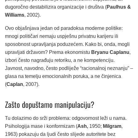
dugoročno destabilizira organizacije i društva (
Paulhus &
Williams
, 2002).
Ovo objašnjava jedan od paradoksa moderne politike:
mnogi političari nemaju uspješnu privatnu karijeru ili
sposobnost upravljanja poduzećem. Kako bi, onda, mogli
upravljati državom? Prema ekonomistu
Bryanu Caplanu
,
izbori često nagrađuju retoriku, a ne kompetenciju.
Javnost, navodno, često podliježe “racionalnoj neznanju” –
glasa na temelju emocionalnih poruka, a ne činjenica
(
Caplan
, 2007).
Zašto dopuštamo manipulaciju?
Tu dolazimo do srži problema: odgovornost leži u nama.
Psihologija mase i konformizam (
Ash,
1950;
Milgram
,
1963) pokazuju da ljudi često slijede autoritete bez