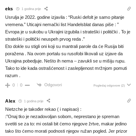
eks
1 godina prije
Usrulja je 2022. godine izjavila : “Ruski defolt je samo pitanje
vremena.” Uticajni nemački list Handelsblat danas piše : ”
Evropa je u sukobu u Ukrajini izgubila i strateški i politički . To je
strateški i politički neuspeh prvog reda .”
Eto dokle su stigli oni koji su mantrali parole da će Rusija biti
poražena . Na ovom portalu su rusofobi likovali uz izjave da
Ukrajina pobedjuje. Nešto ih nema – zavukli se u mišiju rupu.
Tako to ide kada ostrašćenost i zaslepljenost mržnjom pomuti
razum .
Odgovori
0
0
Pogledaj odgovore
(2)
Alex
1 godina prije
Nietzche je također rekao ( i napisao) :
:”Onaj tko je nezadovoljan sobom, neprestano je spreman
svetiti se za to: mi ostali bit ćemo njegove žrtve, makar jedino
tako što ćemo morati podnosti njegov ružan pogled. Jer prizor