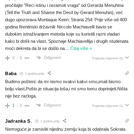
pročitajte ”Reci istinu i osramoti vraga” od Gerarda Menuhina
(Tell the Truth and Shame the Devil by Gerard Menuhin), već
dugo upozorava Montaque Keen: Strana 254: Prije više od 400
godina firentinski državnik Niccolo Machiavelli bavio se
dubokim istraživanjem metoda koje su koristili razni vladari
kako bi došli na vlast. Spoznaje Machiavellija i drugih studenata
moći dekreta da bi se došlo na
…
Čitaj više »
Odgovori
0
0
Pogledaj odgovore
(2)
Baba
1 godina prije
Budimo pošteni: da mi nismo ovakvi kakvi smo,imali bismo
bolju vlast.Pošto je situacija loša,i mi smo tomu doprinijeli.Ništa
nije bez razloga.
Odgovori
1
0
Pogledaj odgovore
(1)
Jadranka S.
1 godina prije
Nemoguće je zamisliti nijednu zemlju koja bi odabrala Sokrata