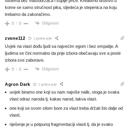
sistema bez vlastodržaca i šuplje priče. Kreativno društvo u
kome se samo stručnost pika, sljedeća je stepenica na koju
trebamo da zakoračimo.
Odgovori
0
0
zvone112
1 godina prije
Uvjek na vlast dođu ljudi sa najvećim egom i bez empatije. A
ljudima se čini normalno da prije izbora obečavaju sve a posle
izbora sve zaborave.
Odgovori
0
0
Agron Dark
1 godina prije
uvijek biramo one koji su nam najviše nalik, stoga je svaka
vlast odraz naroda tj. kakav narod, takva vlast.
one koji se svom silom bore za vlast treba držati što dalje od
vlasti.
riješenje je u potpunoj fragmentaciji vlasti tj. da je svako