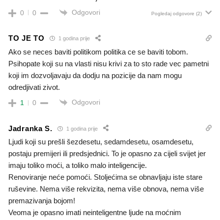
Odgovori
0
0
Pogledaj odgovore
(2)
TO JE TO
1 godina prije
Ako se neces baviti politikom politika ce se baviti tobom.
Psihopate koji su na vlasti nisu krivi za to sto rade vec pametni
koji im dozvoljavaju da dodju na pozicije da nam mogu
odredjivati zivot.
Odgovori
1
0
Jadranka S.
1 godina prije
Ljudi koji su prešli šezdesetu, sedamdesetu, osamdesetu,
postaju premijeri ili predsjednici. To je opasno za cijeli svijet jer
imaju toliko moći, a toliko malo inteligencije.
Renoviranje neće pomoći. Stoljećima se obnavljaju iste stare
ruševine. Nema više rekvizita, nema više obnova, nema više
premazivanja bojom!
Veoma je opasno imati neinteligentne ljude na moćnim