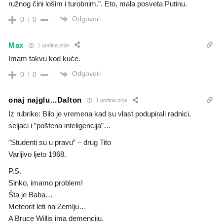
ružnog čini lošim i turobnim.”. Eto, mala posveta Putinu.
Odgovori
0
0
Max
1 godina prije
Imam takvu kod kuće.
Odgovori
0
0
onaj najglu...Dalton
1 godina prije
Iz rubrike: Bilo je vremena kad su vlast podupirali radnici,
seljaci i ”poštena inteligencija”…
”Studenti su u pravu” – drug Tito
Varljivo ljeto 1968.
P.S.
Sinko, imamo problem!
Šta je Baba…
Meteorit leti na Zemlju…
A Bruce Willis ima demenciju.