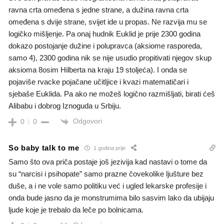
ravna crta omeđena s jedne strane, a dužina ravna crta
omeđena s dvije strane, svijet ide u propas. Ne razvija mu se
logičko mišljenje. Pa onaj hudnik Euklid je prije 2300 godina
dokazo postojanje dužine i polupravca (aksiome rasporeda,
samo 4), 2300 godina nik se nije usudio propitivati njegov skup
aksioma 8osim Hilberta na kraju 19 stoljeća). I onda se
pojaviše rvacke pojačane učitljice i kvazi matematičari i
sjebaše Euklida. Pa ako ne možeš logično razmišljati, birati ćeš
Alibabu i dobrog Iznoguda u Srbiju.
Odgovori
0
0
So baby talk to me
1 godina prije
Samo što ova priča postaje još jezivija kad nastavi o tome da
su “narcisi i psihopate” samo prazne čovekolike ljušture bez
duše, a i ne vole samo politiku već i ugled lekarske profesije i
onda bude jasno da je monstrumima bilo sasvim lako da ubijaju
ljude koje je trebalo da leče po bolnicama.