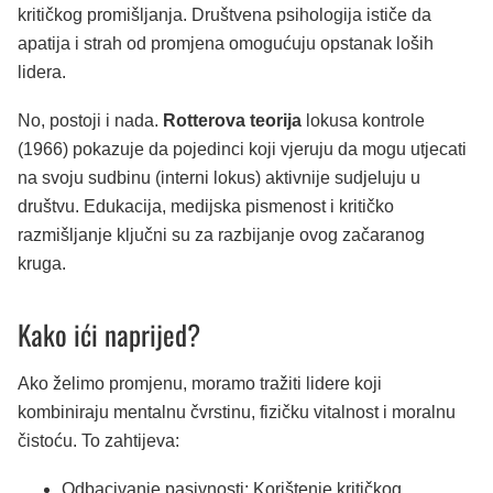
kritičkog promišljanja. Društvena psihologija ističe da
apatija i strah od promjena omogućuju opstanak loših
lidera.
No, postoji i nada.
Rotterova teorija
lokusa kontrole
(1966) pokazuje da pojedinci koji vjeruju da mogu utjecati
na svoju sudbinu (interni lokus) aktivnije sudjeluju u
društvu. Edukacija, medijska pismenost i kritičko
razmišljanje ključni su za razbijanje ovog začaranog
kruga.
Kako ići naprijed?
Ako želimo promjenu, moramo tražiti lidere koji
kombiniraju mentalnu čvrstinu, fizičku vitalnost i moralnu
čistoću. To zahtijeva:
Odbacivanje pasivnosti: Korištenje kritičkog