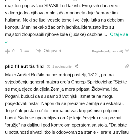
majstori-popravljači SPASILI od takvih. Evo,ovih dana već i
vidimo,jedna njihova malo jača marioneta daje šamare tim
huljama. Neki se ljudi vesele tome i veličaju lutka na debelom
konopu .Meni,nekako žao onih jadnika,lidera,zato što su
majstori zlouporabili njihove loše (ljudske) osobine i
…
Čitaj više
»
Odgovori
0
0
Pogledaj odgovore
(6)
pliz fil aut tis fild
1 godina prije
Majer Amšel Rotšild na posmrtnoj postelji, 1812., prema
svjedočenju general-majora grofa Cherep-Spiridovicha: “Sjetite
se moja djeco da cijela Zemlja mora pripasti Židovima i da
Pogani, budući da su samo životinjski izmet te ne mogu
posjedovati ništa” ‘Napori da se preuzme Zemlja su eskalirali.
To je čak postalo očito i onima od vas koji još nisu potpuno
budni. Sada se upotrebljava oružje koje čovjeku nisu poznati,
“oružje” na daljinu i pod kontrolom operatora sa stola. ”Da biste
u potpunosti shvatili tko je odgovoran za stanje -. sra*e u svijetu