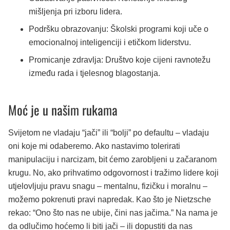
mišljenja pri izboru lidera.
Podršku obrazovanju: Školski programi koji uče o
emocionalnoj inteligenciji i etičkom liderstvu.
Promicanje zdravlja: Društvo koje cijeni ravnotežu
između rada i tjelesnog blagostanja.
Moć je u našim rukama
Svijetom ne vladaju “jači” ili “bolji” po defaultu – vladaju
oni koje mi odaberemo. Ako nastavimo tolerirati
manipulaciju i narcizam, bit ćemo zarobljeni u začaranom
krugu. No, ako prihvatimo odgovornost i tražimo lidere koji
utjelovljuju pravu snagu – mentalnu, fizičku i moralnu –
možemo pokrenuti pravi napredak. Kao što je Nietzsche
rekao: “Ono što nas ne ubije, čini nas jačima.” Na nama je
da odlučimo hoćemo li biti jači – ili dopustiti da nas