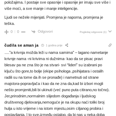
položajima. I postaje sve opasnije i opasnije jer imaju sve više i
više moći, a sve manje i manje inteligencije.
Ljudi se nežele mijenjati. Promjena je naporna, promjena je
teška.
Odgovori
0
0
Pogledaj odgovore
(1)
čudila se aman ja
1 godina prije
….”a krivnja možda leži u nama samima” – lagano nametanje
krivnje nama -ni krivima ni dužnima- kao da se pisac pravi
blesav pa ne zna što je na stvari- svi “lideri” su izabrani po
ključu što gore,to bolje (ekipe psihologa ,psihijatara i ostalih
radili su na tome da ih se pronađe) i nametnuti od strane
majstora-popravljača i kao da ne zna da,kad bi izbori mogli
nešto promjeniti,bili bi ukinuti (već puno puta citirano,no točno).
Jer,prirodnim,normalnim slijedom događanja i ljudskog
društvenog djelovanja,nemoguće je na okupu naći toliki broj
hulja u isto vrijeme i na istom mjestu,osim ciljanog probira i
postavljanja. I to sve,između ostalog, da bi nas u neka doba