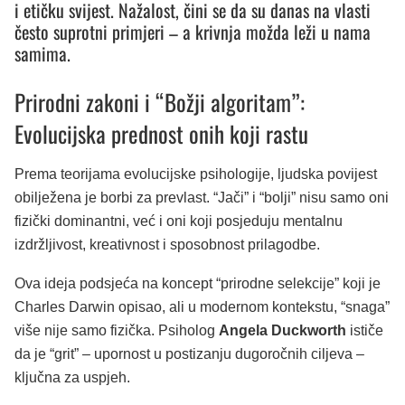
i etičku svijest. Nažalost, čini se da su danas na vlasti
često suprotni primjeri – a krivnja možda leži u nama
samima.
Prirodni zakoni i “Božji algoritam”:
Evolucijska prednost onih koji rastu
Prema teorijama evolucijske psihologije, ljudska povijest
obilježena je borbi za prevlast. “Jači” i “bolji” nisu samo oni
fizički dominantni, već i oni koji posjeduju mentalnu
izdržljivost, kreativnost i sposobnost prilagodbe.
Ova ideja podsjeća na koncept “prirodne selekcije” koji je
Charles Darwin opisao, ali u modernom kontekstu, “snaga”
više nije samo fizička. Psiholog
Angela Duckworth
ističe
da je “grit” – upornost u postizanju dugoročnih ciljeva –
ključna za uspjeh.