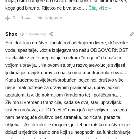
ideja, osim namjere da ostvare neku korist. Mi biramo takve,
koga god biramo. Rijetko ne biva tako.
…
Čitaj više »
Odgovori
0
0
Shox
1 godina prije
Sve dok kao društvo, ljudski rod očekujemo lidere, državnike,
vođe, spasitelje…dotle izbjegavamo našu ODGOVORNOST
za vlastite živote prepuštajući nekom “drugom” da našom
voljom upravlja…Na ovom stupnju razvoja/evolucije svijesti
ljudima još uvijek upravlja onaj ko ima moć-kontrolu-novac…
Kada budemo osviješteni/probuđeni pojedinci, društvo više
neće imati potrebe za državnim granicama, upravljačkim
aparatom, tzv. demokratijom (krademo te) i političarima…
Živimo u vremenu tranzicije, kada se ovaj stari upravljački
sistem urušava, ali TO “nešto” novo još nije vidljivo…izgleda
nam nemoguće društvo bez stranaka, političara, parazita i
uhljeba…Ali, itekako je moguće, jer tehnokratsko društvo koje
dolazi iznjedriće samo one koji su neophodni za funkcioniranje