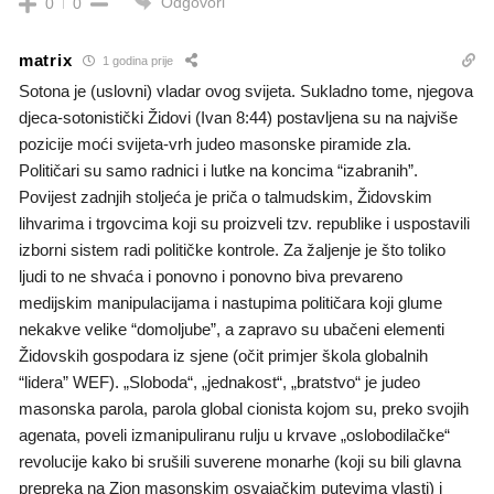
Odgovori
0
0
matrix
1 godina prije
Sotona je (uslovni) vladar ovog svijeta. Sukladno tome, njegova
djeca-sotonistički Židovi (Ivan 8:44) postavljena su na najviše
pozicije moći svijeta-vrh judeo masonske piramide zla.
Političari su samo radnici i lutke na koncima “izabranih”.
Povijest zadnjih stoljeća je priča o talmudskim, Židovskim
lihvarima i trgovcima koji su proizveli tzv. republike i uspostavili
izborni sistem radi političke kontrole. Za žaljenje je što toliko
ljudi to ne shvaća i ponovno i ponovno biva prevareno
medijskim manipulacijama i nastupima političara koji glume
nekakve velike “domoljube”, a zapravo su ubačeni elementi
Židovskih gospodara iz sjene (očit primjer škola globalnih
“lidera” WEF). „Sloboda“, „jednakost“, „bratstvo“ je judeo
masonska parola, parola global cionista kojom su, preko svojih
agenata, poveli izmanipuliranu rulju u krvave „oslobodilačke“
revolucije kako bi srušili suverene monarhe (koji su bili glavna
prepreka na Zion masonskim osvajačkim putevima vlasti) i