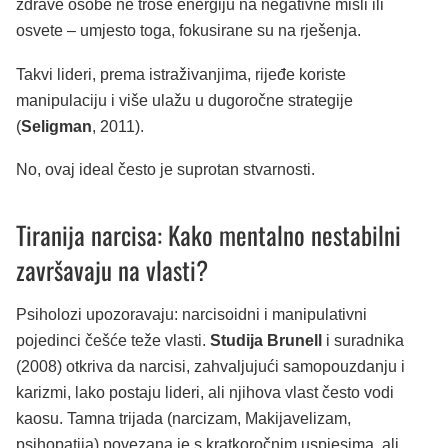
zdrave osobe ne troše energiju na negativne misli ili
osvete – umjesto toga, fokusirane su na rješenja.
Takvi lideri, prema istraživanjima, rijeđe koriste
manipulaciju i više ulažu u dugoročne strategije
(
Seligman
, 2011).
No, ovaj ideal često je suprotan stvarnosti.
Tiranija narcisa: Kako mentalno nestabilni
završavaju na vlasti?
Psiholozi upozoravaju: narcisoidni i manipulativni
pojedinci češće teže vlasti.
Studija Brunell
i suradnika
(2008) otkriva da narcisi, zahvaljujući samopouzdanju i
karizmi, lako postaju lideri, ali njihova vlast često vodi
kaosu. Tamna trijada (narcizam, Makijavelizam,
psihopatija) povezana je s kratkoročnim uspjesima, ali