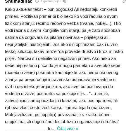
Shumadinac
1 godina prije
Kako aktuelan tekst – pun pogodak! Ali nedostaju konkretni
primeri. Pozitivan primer bi bio neko ko vodi računa o svom
fizičkom stanju: recimo redovno vežba (rvanje, hokej…). I ko
vodi račina o svom kongnitivnom stanju pa je zato sposoban
satima da odgovara na pitanja novinara – prijateljski ali i
neprijateljski nastrojenih. Još ako širi optimizam čak i u vrlo
teškoj situaciji, takav može “da provede društvo i kroz minsko
polje”. Narcisi su definitivno negativan primer. Ako neko za
sebe neprestano priča da je mnogo pametan a sve oko sebe
(posebno žene) posmatra kao objekte iako nema osnovnog
znanja pa preporučuje intravensko ušpricavanje varikine u
svrhu dezinfekcije organizma, ako sve, od poslovanja do
vođenja države, posmatra sa pozicije sile… “…narcisi,
zahvaljujući samopouzdanju i karizmi, lako postaju lideri, ali
njihova vlast često vodi kaosu. Tamna trijada (narcizam,
Makijavelizam, psihopatija) povezana je s kratkoročnim
uspjesima, ali dugoročno destabilizira organizacije i društva”
—————————- To
…
Čitaj više »