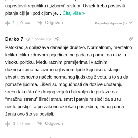
uspostavili republiku i „izborni“ sistem. Uvijek treba postaviti
pitanja čiji je i pod čijom je
…
Čitaj više »
Odgovori
1
0
Pogledaj odgovore
(4)
Darko 7
1 godina prije
Patokracija obilježava današnje društvo. Normalnom, mentalno
koliko-toliko zdravom pojedincu ne pada na pamet da ulazi u
visoku politiku. Među raznim premijerima i vladinim
dužnosnicima nailazimo uglavnom ljude koji nisu u stanju
shvatiti osnovno načelo normalnog ljudskog života, a to su da
pomaže ljudima. Lišeni su mogućnosti da dožive unutarnju
sreću tako što će drugog voljeti i biti voljen te prelaze na
“mračnu stranu” šireći strah, smrt i patnje misleći da su tu
nešto postigli, a po zakonu uzroka i posljedica, jednog dana
žanju ono što su posijali.
Odgovori
0
0