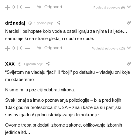
Odgovori
0
0
Pogledaj odgovore
(6)
držnedaj
1 godina prije
Narcisi i psihopate kolo vode a ostali igraju za njima i slijede…
samo rijetki sa strane gledaju i čudu se čude.
Odgovori
0
0
Pogledaj odgovore
(13)
XXX
1 godina prije
“Svijetom ne vladaju “jači” ili “bolji” po defaultu – vladaju oni koje
mi odaberemo”
Nismo mi u poziciji odabrati nikoga.
Svaki onaj sa imalo poznavanja politologije – bila pred kojih
10ak godina profesorica iz USA – zna i kaže da su partijski
sustavi gadno/ grdno iskrivljavanje demokracije.
Ovome treba pridodati izborne zakone, oblikovanje izbornih
jedinica itd…