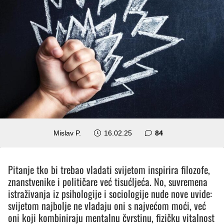
komentara
Mislav P.
16.02.25
84
Pitanje tko bi trebao vladati svijetom inspirira filozofe,
znanstvenike i političare već tisućljeća. No, suvremena
istraživanja iz psihologije i sociologije nude nove uvide:
svijetom najbolje ne vladaju oni s najvećom moći, već
oni koji kombiniraju mentalnu čvrstinu, fizičku vitalnost