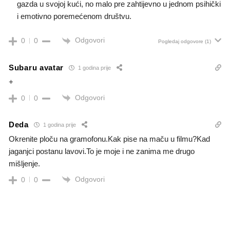
gazda u svojoj kući, no malo pre zahtijevno u jednom psihički
i emotivno poremećenom društvu.
Odgovori
0
0
Pogledaj odgovore
(1)
Subaru avatar
1 godina prije
+
Odgovori
0
0
Deda
1 godina prije
Okrenite ploču na gramofonu.Kak pise na maču u filmu?Kad
jaganjci postanu lavovi.To je moje i ne zanima me drugo
mišljenje.
Odgovori
0
0