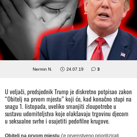
komentara
Nermin N.
24.07.19
3
U veljači, predsjednik Trump je diskretno potpisao zakon
“Obitelj na prvom mjestu” koji će, kad konačno stupi na
snagu 1. listopada, uveliko smanjiti zloupotrebe u
sustavu udomiteljstva koje olakšavaju trgovinu djecom
u seksualne svrhe i osujetiti pedofilne krugove.
Obitelj na prvom mjestu
će prvenstveno prioritizirati