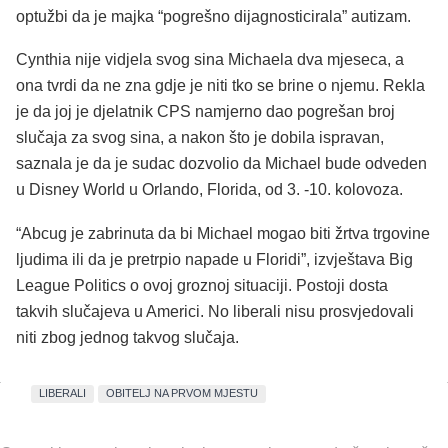
optužbi da je majka “pogrešno dijagnosticirala” autizam.
Cynthia nije vidjela svog sina Michaela dva mjeseca, a
ona tvrdi da ne zna gdje je niti tko se brine o njemu. Rekla
je da joj je djelatnik CPS namjerno dao pogrešan broj
slučaja za svog sina, a nakon što je dobila ispravan,
saznala je da je sudac dozvolio da Michael bude odveden
u Disney World u Orlando, Florida, od 3. -10. kolovoza.
“Abcug je zabrinuta da bi Michael mogao biti žrtva trgovine
ljudima ili da je pretrpio napade u Floridi”, izvještava Big
League Politics o ovoj groznoj situaciji. Postoji dosta
takvih slučajeva u Americi. No liberali nisu prosvjedovali
niti zbog jednog takvog slučaja.
LIBERALI
OBITELJ NA PRVOM MJESTU