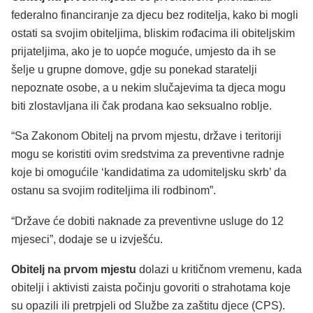
federalno financiranje za djecu bez roditelja, kako bi mogli
ostati sa svojim obiteljima, bliskim rođacima ili obiteljskim
prijateljima, ako je to uopće moguće, umjesto da ih se
šelje u grupne domove, gdje su ponekad staratelji
nepoznate osobe, a u nekim slučajevima ta djeca mogu
biti zlostavljana ili čak prodana kao seksualno roblje.
“Sa Zakonom Obitelj na prvom mjestu, države i teritoriji
mogu se koristiti ovim sredstvima za preventivne radnje
koje bi omogućile ‘kandidatima za udomiteljsku skrb’ da
ostanu sa svojim roditeljima ili rodbinom”.
“Države će dobiti naknade za preventivne usluge do 12
mjeseci”, dodaje se u izvješću.
Obitelj na prvom mjestu
dolazi u kritičnom vremenu, kada
obitelji i aktivisti zaista počinju govoriti o strahotama koje
su opazili ili pretrpjeli od Službe za zaštitu djece (CPS).