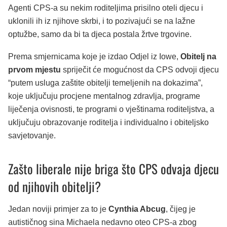
Agenti CPS-a su nekim roditeljima prisilno oteli djecu i
uklonili ih iz njihove skrbi, i to pozivajući se na lažne
optužbe, samo da bi ta djeca postala žrtve trgovine.
Prema smjernicama koje je izdao Odjel iz Iowe,
Obitelj na
prvom mjestu
spriječit će mogućnost da CPS odvoji djecu
“putem usluga zaštite obitelji temeljenih na dokazima”,
koje uključuju procjene mentalnog zdravlja, programe
liječenja ovisnosti, te programi o vještinama roditeljstva, a
uključuju obrazovanje roditelja i individualno i obiteljsko
savjetovanje.
Zašto liberale nije briga što CPS odvaja djecu
od njihovih obitelji?
Jedan noviji primjer za to je
Cynthia Abcug
, čijeg je
autističnog sina Michaela nedavno oteo CPS-a zbog