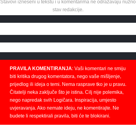
Stavovi izneseni u tekstu i u komentarima ne odražavaju nužno
stav redakcije.
PRAVILA KOMENTIRANJA
: Vaši komentari ne smiju
biti kritika drugog komentatora, nego vaše mišljenje,
prijedlog ili ideja o temi. Nema rasprave tko je u pravu.
Čitatelji neka zaključe što je istina. Cilj nije polemika,
nego napredak svih Logičara. Inspiracija, umjesto
uvjeravanja. Ako nemate ideju, ne komentirajte. Ne
budete li respektirali pravila, biti će te blokirani.