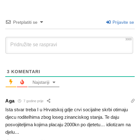
Pretplatiti se
Prijavite se
3000
3
KOMENTARI
Najstariji
Aga
7 godine prije
Ista stvar treba I u Hrvatskoj gdje crvi socijalne skrbi otimaju
djecu roditelhima zbog loseg zinanciskog stanja. Te daju
posvojiteljima kojima placaju 2000kn po djetetu… idiotizam na
djelu…