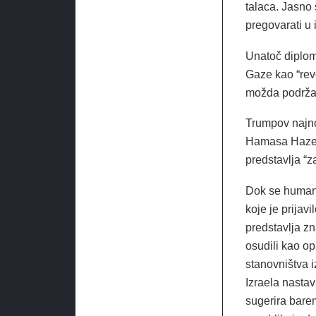
talaca. Jasno 
pregovarati u
Unatoč diplom
Gaze kao “revo
možda podržav
Trumpov najnov
Hamasa Hazem
predstavlja “z
Dok se humanit
koje je prijav
predstavlja z
osudili kao op
stanovništva 
Izraela nastav
sugerira bare