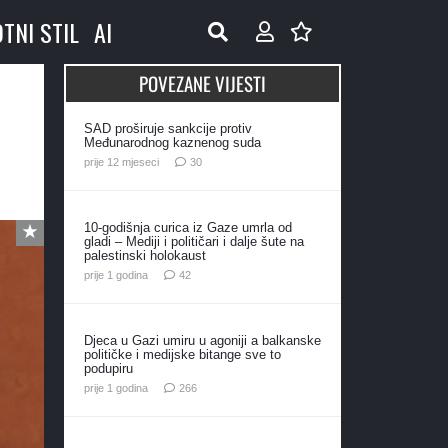
OTNI STIL
AI
POVEZANE VIJESTI
SAD proširuje sankcije protiv
Međunarodnog kaznenog suda
komentara
prije 12 mjeseci
30
10-godišnja curica iz Gaze umrla od
gladi – Mediji i političari i dalje šute na
palestinski holokaust
komentara
prije 1 godina
42
Djeca u Gazi umiru u agoniji a balkanske
političke i medijske bitange sve to
podupiru
komentara
prije 1 godina
266