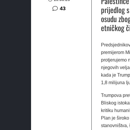
Palestince
prijedlog 
komentara
43
osudu zbog
etničkog č
Predsjednikove
premijerom Mi
protjerujemo 
njegovih velj
kada je Trump
1,8 milijuna lj
Trumpova pret
Bliskog istoka
kritiku humani
Plan je široko
stanovništva, 