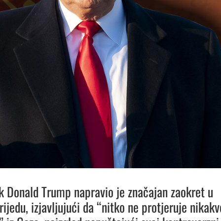
k Donald Trump napravio je značajan zaokret u
srijedu, izjavljujući da “nitko ne protjeruje nikakv