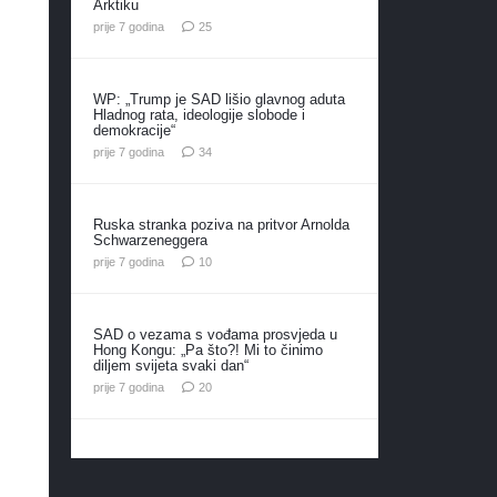
Arktiku
komentara
prije 7 godina
25
WP: „Trump je SAD lišio glavnog aduta
Hladnog rata, ideologije slobode i
demokracije“
komentara
prije 7 godina
34
Ruska stranka poziva na pritvor Arnolda
Schwarzeneggera
komentara
prije 7 godina
10
SAD o vezama s vođama prosvjeda u
Hong Kongu: „Pa što?! Mi to činimo
diljem svijeta svaki dan“
komentara
prije 7 godina
20