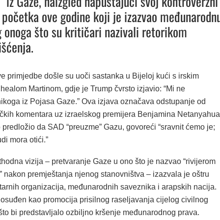
” iz Gaze, naizgled napuštajući svoj kontroverzni
s početka ove godine koji je izazvao međunarodn
 onoga što su kritičari nazivali retorikom
išćenja.
 primjedbe došle su uoči sastanka u Bijeloj kući s irskim
healom Martinom, gdje je Trump čvrsto izjavio: “Mi ne
nikoga iz Pojasa Gaze.” Ova izjava označava odstupanje od
ačkih komentara uz izraelskog premijera Benjamina Netanyahua
 predložio da SAD “preuzme” Gazu, govoreći “sravnit ćemo je;
udi mora otići.”
hodna vizija – pretvaranje Gaze u ono što je nazvao “rivijerom
” nakon premještanja njenog stanovništva – izazvala je oštru
tarnih organizacija, međunarodnih saveznika i arapskih nacija.
 osuđen kao promocija prisilnog raseljavanja cijelog civilnog
što bi predstavljalo ozbiljno kršenje međunarodnog prava.