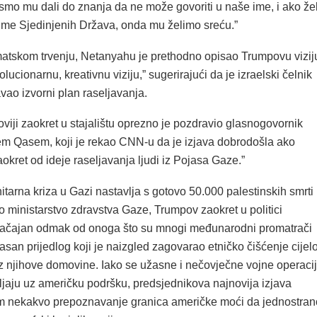
smo mu dali do znanja da ne može govoriti u naše ime, i ako žel
 ime Sjedinjenih Država, onda mu želimo sreću.”
atskom trvenju, Netanyahu je prethodno opisao Trumpovu vizij
lucionarnu, kreativnu viziju,” sugerirajući da je izraelski čelnik
ao izvorni plan raseljavanja.
iji zaokret u stajalištu oprezno je pozdravio glasnogovornik
 Qasem, koji je rekao CNN-u da je izjava dobrodošla ako
aokret od ideje raseljavanja ljudi iz Pojasa Gaze.”
arna kriza u Gazi nastavlja s gotovo 50.000 palestinskih smrti
ilo ministarstvo zdravstva Gaze, Trumpov zaokret u politici
načajan odmak od onoga što su mnogi međunarodni promatrači
asan prijedlog koji je naizgled zagovarao etničko čišćenje cijel
iz njihove domovine. Iako se užasne i nečovječne vojne operaci
ljaju uz američku podršku, predsjednikova najnovija izjava
m nekakvo prepoznavanje granica američke moći da jednostran