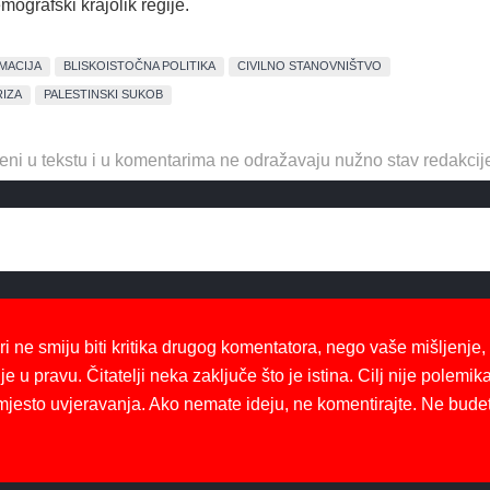
mografski krajolik regije.
MACIJA
BLISKOISTOČNA POLITIKA
CIVILNO STANOVNIŠTVO
IZA
PALESTINSKI SUKOB
eni u tekstu i u komentarima ne odražavaju nužno stav redakcij
ri ne smiju biti kritika drugog komentatora, nego vaše mišljenje,
je u pravu. Čitatelji neka zaključe što je istina. Cilj nije polemika
mjesto uvjeravanja. Ako nemate ideju, ne komentirajte. Ne bude