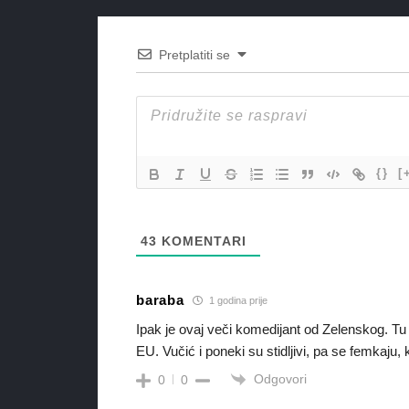
Pretplatiti se
{}
[
43
KOMENTARI
baraba
1 godina prije
Ipak je ovaj veči komedijant od Zelenskog. Tu 
EU. Vučić i poneki su stidljivi, pa se femkaju, 
Odgovori
0
0