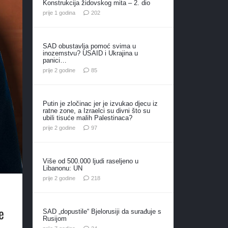
Konstrukcija židovskog mita – 2. dio
komentara
prije 1 godina
202
SAD obustavlja pomoć svima u
inozemstvu? USAID i Ukrajina u
panici…
komentara
prije 2 godine
85
Putin je zločinac jer je izvukao djecu iz
ratne zone, a Izraelci su divni što su
ubili tisuće malih Palestinaca?
komentara
prije 2 godine
97
Više od 500.000 ljudi raseljeno u
Libanonu: UN
komentara
prije 2 godine
218
e
SAD „dopustile“ Bjelorusiji da surađuje s
Rusijom
komentara