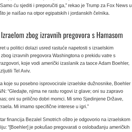
amo ću sjediti i preporučiti ga,” rekao je Trump za Fox News u
što je naišao na otpor egipatskih i jordanskih čelnika.
 Izraelom zbog izravnih pregovora s Hamasom
t u politici dolazi usred rastuće napetosti s izraelskim
zbog izravnih pregovora Washingtona o prekidu vatre s
azgovori, koje vodi američki izaslanik za taoce Adam Boehler,
jutili Tel Aviv.
 koje su posebno isprovocirale izraelske dužnosnike, Boehler
N: “Gledajte, njima ne rastu rogovi iz glave; oni su zapravo
as; oni su prilično dobri momci. Mi smo Sjedinjene Države,
raela. Mi imamo specifične interese u igri.”
star financija Bezalel Smotrich oštro je odgovorio na izraelskom
iju: “[Boehler] je pokušao pregovarati o oslobađanju američkih