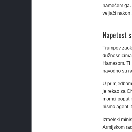
namećem ga. S
veljači nakon 
Napetost s
Trumpov zaokre
dužnosnicima 
Hamasom. Ti r
navodno su razl
U primjedbama
je rekao za CN
momci poput n
nismo agent Iz
Izraelski mini
Armijskom rad