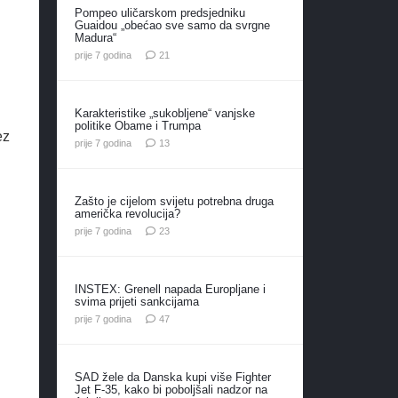
Pompeo uličarskom predsjedniku
Guaidou „obećao sve samo da svrgne
Madura“
komentar
prije 7 godina
21
Karakteristike „sukobljene“ vanjske
politike Obame i Trumpa
ez
komentara
prije 7 godina
13
Zašto je cijelom svijetu potrebna druga
američka revolucija?
komentara
prije 7 godina
23
INSTEX: Grenell napada Europljane i
svima prijeti sankcijama
komentara
prije 7 godina
47
SAD žele da Danska kupi više Fighter
Jet F-35, kako bi poboljšali nadzor na