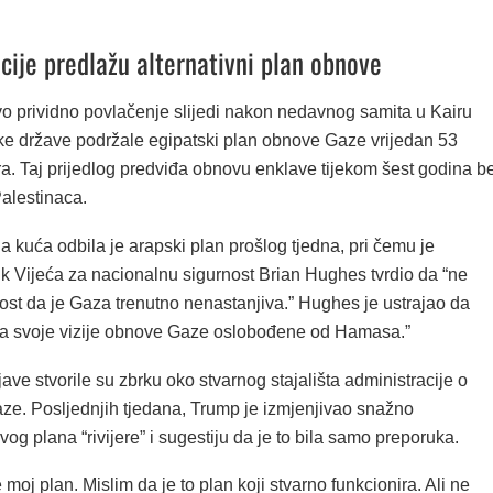
cije predlažu alternativni plan obnove
o prividno povlačenje slijedi nakon nedavnog samita u Kairu
ke države podržale egipatski plan obnove Gaze vrijedan 53
ra. Taj prijedlog predviđa obnovu enklave tijekom šest godina b
Palestinaca.
a kuća odbila je arapski plan prošlog tjedna, pri čemu je
k Vijeća za nacionalnu sigurnost Brian Hughes tvrdio da “ne
ost da je Gaza trenutno nenastanjiva.” Hughes je ustrajao da
iza svoje vizije obnove Gaze oslobođene od Hamasa.”
jave stvorile su zbrku oko stvarnog stajališta administracije o
ze. Posljednjih tjedana, Trump je izmjenjivao snažno
og plana “rivijere” i sugestiju da je to bila samo preporuka.
 moj plan. Mislim da je to plan koji stvarno funkcionira. Ali ne