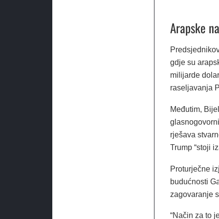
Arapske na
Predsjednikov
gdje su araps
milijarde dola
raseljavanja 
Međutim, Bijel
glasnogovorni
rješava stvarn
Trump “stoji 
Proturječne iz
budućnosti Ga
zagovaranje sv
“Način za to je