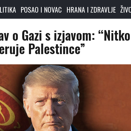
LITIKA
POSAO I NOVAC
HRANA I ZDRAVLJE
ŽIV
v o Gazi s izjavom: “Nitko
eruje Palestince”