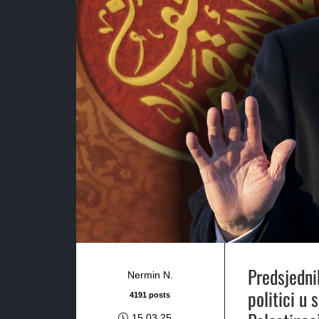
Predsjedni
Nermin N.
politici u 
4191 posts
15.03.25