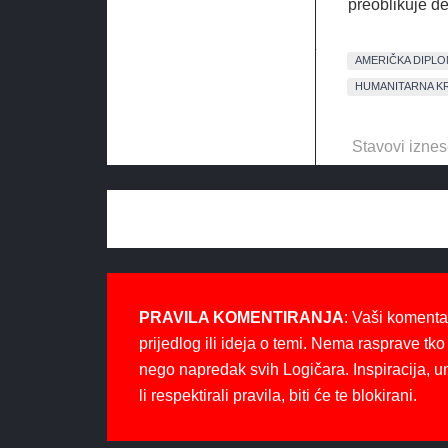
preoblikuje de
AMERIČKA DIPLO
HUMANITARNA KR
Stavovi iznes
PRAVILA KOMENTIRANJA
: Vaši komenta
prijedlog ili ideja o temi. Nema rasprave tko 
nego napredak svih Logičara. Inspiracija, u
li respektirali pravila, biti će te blokirani.