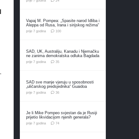
prije 7 godina
24
u
Vapaj M. Pompea: „Spasite narod Idliba i
Aleppa od Rusa, Irana i sirijskog režima“
komentara
prije 7 godina
100
SAD, UK, Australiju, Kanadu i Njemačku
ne zanima demokratska odluka Bagdada
komentara
prije 7 godina
35
,
SAD sve manje vjeruju u sposobnosti
„uličarskog predsjednika“ Guaidoa
komentara
prije 7 godina
36
Je li Mike Pompeo svjestan da je Rusiji
prijetio likvidacijom njenih generala?
komentara
prije 7 godina
74