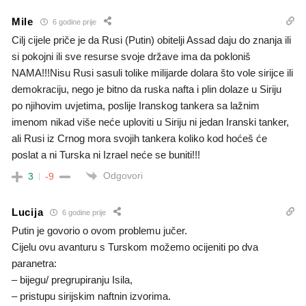
Mile
6 godine prije
Cilj cijele priče je da Rusi (Putin) obitelji Assad daju do znanja ili
si pokojni ili sve resurse svoje države ima da pokloniš
NAMA!!!Nisu Rusi sasuli tolike milijarde dolara što vole sirijce ili
demokraciju, nego je bitno da ruska nafta i plin dolaze u Siriju
po njihovim uvjetima, poslije Iranskog tankera sa lažnim
imenom nikad više neće uploviti u Siriju ni jedan Iranski tanker,
ali Rusi iz Crnog mora svojih tankera koliko kod hoćeš će
poslat a ni Turska ni Izrael neće se buniti!!!
Odgovori
3
-9
Lucija
6 godine prije
Putin je govorio o ovom problemu jučer.
Cijelu ovu avanturu s Turskom možemo ocijeniti po dva
paranetra:
– bijegu/ pregrupiranju Isila,
– pristupu sirijskim naftnin izvorima.