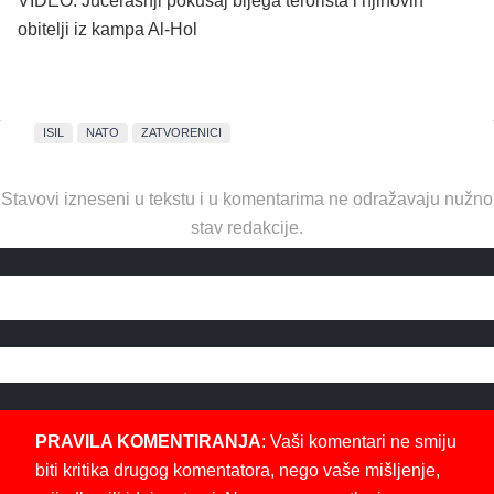
VIDEO: Jučerašnji pokušaj bijega terorista i njihovih
obitelji iz kampa Al-Hol
ISIL
NATO
ZATVORENICI
Stavovi izneseni u tekstu i u komentarima ne odražavaju nužno
stav redakcije.
PRAVILA KOMENTIRANJA
: Vaši komentari ne smiju
biti kritika drugog komentatora, nego vaše mišljenje,