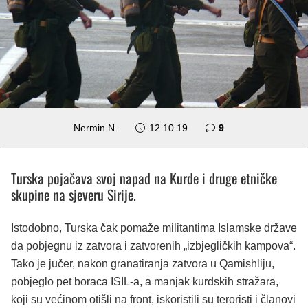
komentara
Nermin N.
12.10.19
9
Turska pojačava svoj napad na Kurde i druge etničke
skupine na sjeveru Sirije.
Istodobno, Turska čak pomaže militantima Islamske države
da pobjegnu iz zatvora i zatvorenih „izbjegličkih kampova“.
Tako je jučer, nakon granatiranja zatvora u Qamishliju,
pobjeglo pet boraca ISIL-a, a manjak kurdskih stražara,
koji su većinom otišli na front, iskoristili su teroristi i članovi