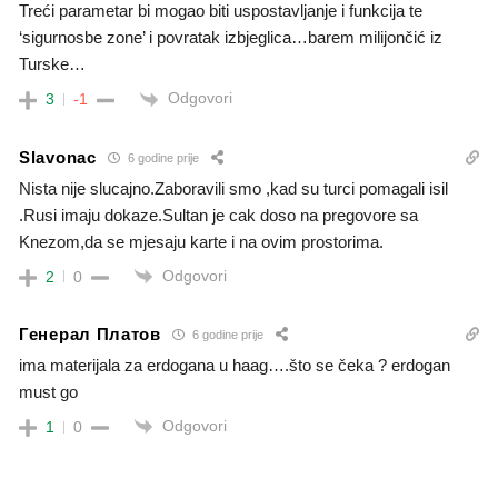
Treći parametar bi mogao biti uspostavljanje i funkcija te
‘sigurnosbe zone’ i povratak izbjeglica…barem milijončić iz
Turske…
Odgovori
3
-1
Slavonac
6 godine prije
Nista nije slucajno.Zaboravili smo ,kad su turci pomagali isil
.Rusi imaju dokaze.Sultan je cak doso na pregovore sa
Knezom,da se mjesaju karte i na ovim prostorima.
Odgovori
2
0
Генерал Платов
6 godine prije
ima materijala za erdogana u haag….što se čeka ? erdogan
must go
Odgovori
1
0