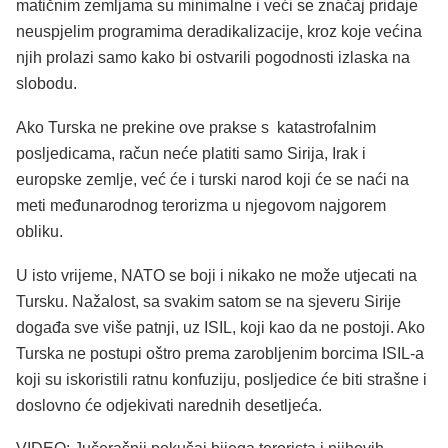
matičnim zemljama su minimalne i veći se značaj pridaje
neuspjelim programima deradikalizacije, kroz koje većina
njih prolazi samo kako bi ostvarili pogodnosti izlaska na
slobodu.
Ako Turska ne prekine ove prakse s katastrofalnim
posljedicama, račun neće platiti samo Sirija, Irak i
europske zemlje, već će i turski narod koji će se naći na
meti međunarodnog terorizma u njegovom najgorem
obliku.
U isto vrijeme, NATO se boji i nikako ne može utjecati na
Tursku. Nažalost, sa svakim satom se na sjeveru Sirije
događa sve više patnji, uz ISIL, koji kao da ne postoji. Ako
Turska ne postupi oštro prema zarobljenim borcima ISIL-a
koji su iskoristili ratnu konfuziju, posljedice će biti strašne i
doslovno će odjekivati narednih desetljeća.