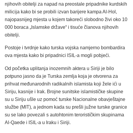
njihovih obitelji za napad na preostale pripadnike kurdskih
milicija kako bi se probili izvan barijere kampa Al-Hol,
najopasnijeg mjesta u kojem takoreći slobodno živi oko 10
000 boraca „Islamske države“ i tisuće članova njihovih
obitelji.
Postoje i tvrdnje kako turska vojska namjerno bombardira
ova mjesta kako bi pripadnici ISIL-a mogli pobjeći.
Od početka uplitanja inozemnih aktera u Siriji je bilo
potpuno jasno da je Turska zemlja koja je otvorena za
prihvat međunarodnih radikalnih islamista koji žele ići u
Siriju, kasnije i Irak. Brojne sunitske islamističke skupine
su u Siriju ušle uz pomoć turske Nacionalne obavještajne
službe (MIT), a jednom kada su prešli južne turske granice
su se lako povezali s autohtonim terorističkim skupinama
Al-Qaede i ISIL-a u Iraku i Siriji.