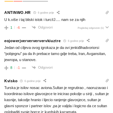
ANTINWO.HR
6 godine prije
U k.više i taj bliski istok i turci!J…. nam se za njih
Odgovori
1
-6
Pogledaj odgovore
(1)
eojowerjververververvkiuztre
6 godine prije
Jedan od ciljeva ovog igrokaza je da ovi jenkiđihadvoriorsi
“pobjegnu” pa da ih prebace tamo gdje treba, Iran, Avgansitan,
jewropa, u stanove.
Odgovori
8
-1
Kvisko
6 godine prije
Turska je isilov nosac aviona.Sultan je regrutirao , naoruzavao i
koordinirao isilove glavosjece te inicirao pokolje u siriji , sultan je
kasnije, takodje hranio i lijecio ranjenje glavosjece, sultan je
glavni sponzor i partner islov ,pa je valjda i logicno da ce sultan
oslobaditi svoje borce iz kurdskih kazamata.