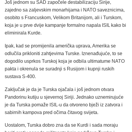
Još jednom su SAD započele destabilizaciju Sirije,
zajedno sa zaljevskim monarhijama i NATO saveznicima,
osobito s Francuskom, Velikom Britanijom, ali i Turskom,
koja je u prve dvije kampanje formalno napala ISIL kako bi
eliminirala Kurde.
Ipak, kad se promijenila američka uprava, Amerika se
odlučila prikloniti zahtjevima Turske. Iznenađujuće, to se
dogodilo usprkos Turskoj koja je odbila ultimatume NATO
pakta i okrenula se suradnji s Rusijom i kupnji ruskih
sustava S-400.
Zaključak je da je Turska ojačala i još jednom otvara
Pandorinu kutiju u sjevernoj Siriji. Jednako uznemirujuće
je da Turska pomaže ISIL-u da otvoreno bježi iz zatvora i
sabirnih kampova pred očima čitavog svijeta.
Uostalom, Turska dobro zna da se Kurdi i sada moraju