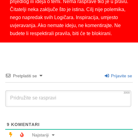
prijedlog ili ideja o temi. Nema rasprave tko je u pravu.
Čitatelji neka zaključe što je istina. Cilj nije polemika,
nego napredak svih Logičara. Inspiracija, umjesto
uvjeravanja. Ako nemate ideju, ne komentirajte. Ne
budete li respektirali pravila, biti će te blokirani.
Pretplatiti se
Prijavite se
3000
9
KOMENTARI
Najstariji