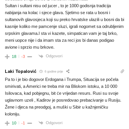
Sultan i sultani nisu od jucer , to je 1000 godisnja tradicija
nabijanja na kolac i sjece glava. Sjetimo se rata u bosni i
sultanovih glavosjeca koji su preko hrvatske ulazili u bosni da bi
kasnije koliko me pamcenje sluzi, igrali nogomet sa odrubljenim
srpskim glavama.I sta vi kazete, simpatican vam je taj brko,
meni uopce nije i da imam sta za reci jos bi danas podigao
avione i sprzio mu brkove.
Odgovori
18
-3
Laki Topalović
6 godine prije
Pa to i je bio dogovor Erdogana i Trumpa, Situacija se počela
smirivati, a Americi ne treba mir na Bliskom istoku, a 10 000
Isilovaca, kad pobjegnu, bit će vrijedan resurs. Rusi su svoje
uglavnom uzeli , Kadirov je posredovao prebacivanje u Rusiju.
Žene i djeca na preodgoj, a muški u Sibir u kažnjeničku
koloniju.
Odgovori
10
-1