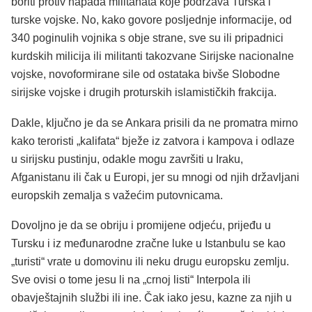
boriti protiv napada militanata koje podržava Turska i
turske vojske. No, kako govore posljednje informacije, od
340 poginulih vojnika s obje strane, sve su ili pripadnici
kurdskih milicija ili militanti takozvane Sirijske nacionalne
vojske, novoformirane sile od ostataka bivše Slobodne
sirijske vojske i drugih proturskih islamističkih frakcija.
Dakle, ključno je da se Ankara prisili da ne promatra mirno
kako teroristi „kalifata“ bježe iz zatvora i kampova i odlaze
u sirijsku pustinju, odakle mogu završiti u Iraku,
Afganistanu ili čak u Europi, jer su mnogi od njih državljani
europskih zemalja s važećim putovnicama.
Dovoljno je da se obriju i promijene odjeću, prijeđu u
Tursku i iz međunarodne zračne luke u Istanbulu se kao
„turisti“ vrate u domovinu ili neku drugu europsku zemlju.
Sve ovisi o tome jesu li na „crnoj listi“ Interpola ili
obavještajnih službi ili ine. Čak iako jesu, kazne za njih u