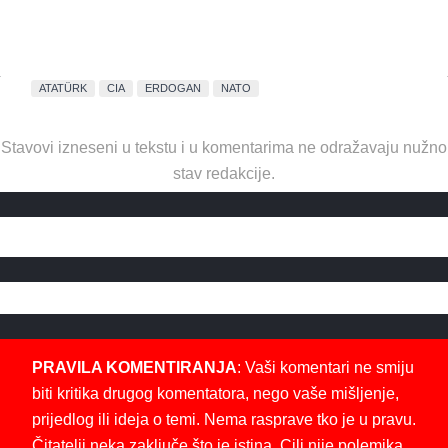
ATATÜRK
CIA
ERDOGAN
NATO
Stavovi izneseni u tekstu i u komentarima ne odražavaju nužno
stav redakcije.
PRAVILA KOMENTIRANJA
: Vaši komentari ne smiju
biti kritika drugog komentatora, nego vaše mišljenje,
prijedlog ili ideja o temi. Nema rasprave tko je u pravu.
Čitatelji neka zaključe što je istina. Cilj nije polemika,