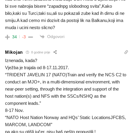
bi sve nabrojia bisere “zapadnpg slobodnog svita”,Kako
bilo,kaki su Turci,taki su,ali su pokazali zube kad ih dirnu di ne
smiju.A kad cemo mi dozivit da postoji lik na Balkanu,koji ima
muda i ucini nesto slicno?
Odgovori
34
-3
Mikojan
8 godine prije
Iznenada, kada?
Vježba je trajala od 8-17.11.2017.
“TRIDENT JAVELIN 17 (NATO)Train and verify the NCS C2 to
conduct an MJO+, in a multi-dimensional environment, with
near-peer setting, through the integration and support of the
host nation(s) and NFS with the SSCs/NSHQ as the
component leads.”
8-17 Nov.
“NATO Host Nation Norway and HQs’ Static LocationsJFCBS,
MARCOM, LANDCOM”
pa ako su otišli jučer, nisu baš nešto propustili !