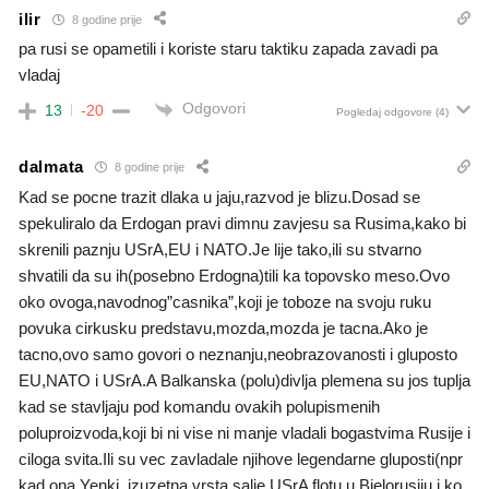
ilir
8 godine prije
pa rusi se opametili i koriste staru taktiku zapada zavadi pa
vladaj
Odgovori
13
-20
Pogledaj odgovore
(4)
dalmata
8 godine prije
Kad se pocne trazit dlaka u jaju,razvod je blizu.Dosad se
spekuliralo da Erdogan pravi dimnu zavjesu sa Rusima,kako bi
skrenili paznju USrA,EU i NATO.Je lije tako,ili su stvarno
shvatili da su ih(posebno Erdogna)tili ka topovsko meso.Ovo
oko ovoga,navodnog”casnika”,koji je toboze na svoju ruku
povuka cirkusku predstavu,mozda,mozda je tacna.Ako je
tacno,ovo samo govori o neznanju,neobrazovanosti i gluposto
EU,NATO i USrA.A Balkanska (polu)divlja plemena su jos tuplja
kad se stavljaju pod komandu ovakih polupismenih
poluproizvoda,koji bi ni vise ni manje vladali bogastvima Rusije i
ciloga svita.Ili su vec zavladale njihove legendarne gluposti(npr
kad ona Yenki ,izuzetna vrsta salje USrA flotu u Bjelorusiju i ko