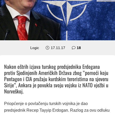
komentara
Logic
17.11.17
18
Nakon oštrih izjava turskog predsjednika Erdogana
protiv Sjedinjenih Američkih Država zbog “pomoći koju
Pentagon i CIA pružaju kurdskim teroristima na sjeveru
Sirije”, Ankara je povukla svoju vojsku iz NATO vježbi u
Norveškoj.
Priopćenje o povlačenju turskih vojnika je dao
predsjednik Recep Tayyip Erdogan. Razlog za ovu odluku