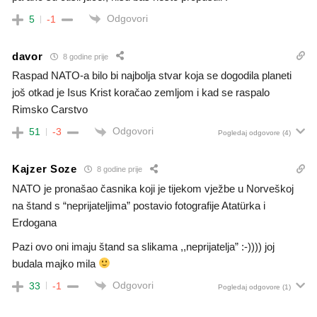
Odgovori
5
-1
davor
8 godine prije
Raspad NATO-a bilo bi najbolja stvar koja se dogodila planeti
još otkad je Isus Krist koračao zemljom i kad se raspalo
Rimsko Carstvo
Odgovori
51
-3
Pogledaj odgovore
(4)
Kajzer Soze
8 godine prije
NATO je pronašao časnika koji je tijekom vježbe u Norveškoj
na štand s “neprijateljima” postavio fotografije Atatürka i
Erdogana
Pazi ovo oni imaju štand sa slikama ,,neprijatelja” :-)))) joj
budala majko mila
Odgovori
33
-1
Pogledaj odgovore
(1)