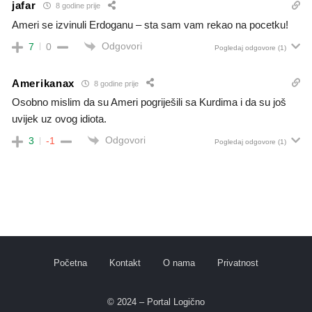
jafar
8 godine prije
Ameri se izvinuli Erdoganu – sta sam vam rekao na pocetku!
Odgovori
7
0
Pogledaj odgovore
(1)
Amerikanax
8 godine prije
Osobno mislim da su Ameri pogriješili sa Kurdima i da su još
uvijek uz ovog idiota.
Odgovori
3
-1
Pogledaj odgovore
(1)
Početna
Kontakt
O nama
Privatnost
© 2024 – Portal Logično