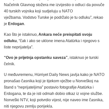
Načelnik Glavnog stožera me izvijestio o odluci da povuče
40 turskih vojnika koji sudjeluju u NATO
vježbama. Vodstvo Turske je podržalo je tu odluku”, rekao
je
Erdogan
.
Kao što je istaknuo,
Ankara neće preispitati svoju
odluku
, “čak i ako se uklone imena Atatürka i njegovo s
liste neprijatelja”.
“Ovo je prijetnja opstanku saveza”
, istaknuo je turski
čelnik.
U međuvremenu, Hürriyet Daily News javlja kako je NATO
pronašao časnika koji je tijekom vježbe u Norveškoj na
štand s “neprijateljima” postavio fotografije Atatürka i
Erdogana, te da je isti odmah dobio otkaz iz vojne službe.
Norveški NTV, koji potvrdio vijest, nije naveo ime časnika,
niti njegovu zemlju porijekla.