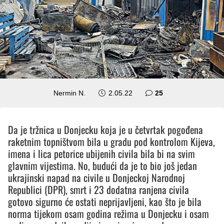
komentara
Nermin N.
2.05.22
25
Da je tržnica u Donjecku koja je u četvrtak pogođena
raketnim topništvom bila u gradu pod kontrolom Kijeva,
imena i lica petorice ubijenih civila bila bi na svim
glavnim vijestima. No, budući da je to bio još jedan
ukrajinski napad na civile u Donjeckoj Narodnoj
Republici (DPR), smrt i 23 dodatna ranjena civila
gotovo sigurno će ostati neprijavljeni, kao što je bila
norma tijekom osam godina režima u Donjecku i osam