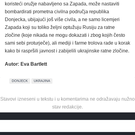
koristeći oružje nabavljeno sa Zapada, može nastaviti
bombardirati prometna civilna područja republika
Donjecka, ubijajući još više civila, a ne samo licemjeri
Zapada koji su toliko željni optužuju Rusiju za ratne
zločine (koje nikada ne mogu dokazati i zbog kojih često
sami sebi proturječe), ali mediji i farme trolova rade u korak
kako bi raspršili javnost i zabijelili ukrajinske ratne zločine.
Autor: Eva Bartlett
DONJECK
UKRAJINA
Stavovi izneseni u tekstu i u komentarima ne odražavaju nužno
stav redakcije.