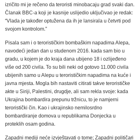
izričito mi je rečeno da teroristi minobacaju grad svaki dan.
Članak BBC-a koji je kasnije uslijedio uključivao je redak:
“Vlada je također optužena da ih je lansirala u četvrti pod
svojom kontrolom.”
Pisala sam i o terorističkim bombaškim napadima Alepa,
navodeći jedan dan u studenom 2016. kada sam bio u
gradu, u kojem je do kraja dana ubijeno 18 i ozlijeđeno
više od 200 civila. To su bili neki od gotovo 11.000 civila
ubijenih samo u Alepu u terorističkim napadima na kuće i
javna mjesta. Mogla bih nastaviti citirati takve terorističke
akte u Siriji, Palestini, drugdje, ali sam rekla svoje: kada
Ukrajina bombardira prepunu tržnicu, to je namjerni
teroristički čin. Kao i ukrajinsko nemilosrdno
bombardiranje domova u republikama Donjecka u
proteklih osam godina.
Zapadni mediji neće izvještavati o tome; Zapadni političari