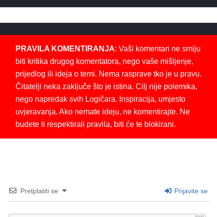
PRAVILA KOMENTIRANJA
: Vaši komentari ne smiju
biti kritika drugog komentatora, nego vaše mišljenje,
prijedlog ili ideja o temi. Nema rasprave tko je u pravu.
Čitatelji neka zaključe što je istina. Cilj nije polemika,
nego napredak svih Logičara. Inspiracija, umjesto
uvjeravanja. Ako nemate ideju, ne komentirajte. Ne
budete li respektirali pravila, biti će te blokirani.
Pretplatiti se
Prijavite se