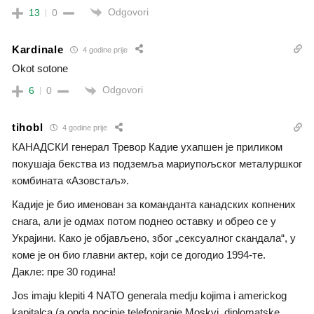
Odgovori
13
0
Kardinale
4 godine prije
Okot sotone
Odgovori
6
0
tihobl
4 godine prije
КАНАДСКИ генерал Тревор Кадие ухапшен је приликом
покушаја бекства из подземља мариупољског металуршког
комбината «Азовстаљ».
Кадије је био именован за команданта канадских копнених
снага, али је одмах потом поднео оставку и обрео се у
Украјини. Како је објављено, због „сексуалног скандала“, у
коме је он био главни актер, који се догодио 1994-те.
Дакле: пре 30 година!
Jos imaju klepiti 4 NATO generala medju kojima i americkog
kapitalca (a onda pocinje telefoniranje Moskvi, diplomatske