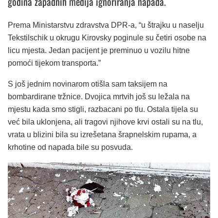
godina zapadnih medija ignoriranja napada.
Prema Ministarstvu zdravstva DPR-a, “u štrajku u naselju
Tekstilschik u okrugu Kirovsky poginule su četiri osobe na
licu mjesta. Jedan pacijent je preminuo u vozilu hitne
pomoći tijekom transporta.”
S još jednim novinarom otišla sam taksijem na
bombardirane tržnice. Dvojica mrtvih još su ležala na
mjestu kada smo stigli, razbacani po tlu. Ostala tijela su
već bila uklonjena, ali tragovi njihove krvi ostali su na tlu,
vrata u blizini bila su izrešetana šrapnelskim rupama, a
krhotine od napada bile su posvuda.