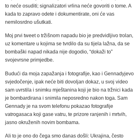
to neće osuditi; signalizatori vrlina neće govoriti o tome. A
kada to zapravo odete i dokumentirate, oni će vas
nemilosrdno ušutkati.
Moj prvi tweet o tržišnom napadu bio je predvidljivo trolan,
uz komentare u kojima se tvrdilo da su tijela lažna, da se
bombaški napad nikada nije dogodio, “dokaži to”
svojevrsne primjedbe.
Budući da moja zapažanja i fotografije, kao i Gennadyjevo
svjedočenje, ipak neće biti dovoljan dokaz, u svoj video
sam uvrstila i snimku mještanina koji je bio na tržnici kada
je bombardirana i snimila neposredno nakon toga. Sam
Gennady je na svom telefonu pokazao fotografije
vatrogasaca koji gase vatru, te prizore ranjenih i mrtvih,
jasno okruženih novim bombama.
Ali to je ono do čega smo danas došli: Ukrajina, često