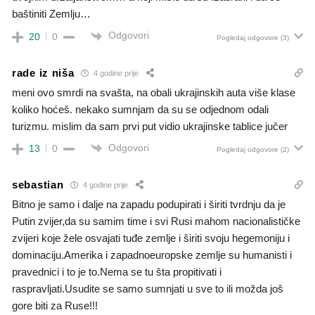
baštiniti Zemlju…
Odgovori
20
0
Pogledaj odgovore
(3)
rade iz niša
4 godine prije
meni ovo smrdi na svašta, na obali ukrajinskih auta više klase
koliko hoćeš. nekako sumnjam da su se odjednom odali
turizmu. mislim da sam prvi put vidio ukrajinske tablice jučer
Odgovori
13
0
Pogledaj odgovore
(2)
sebastian
4 godine prije
Bitno je samo i dalje na zapadu podupirati i širiti tvrdnju da je
Putin zvijer,da su samim time i svi Rusi mahom nacionalističke
zvijeri koje žele osvajati tuđe zemlje i širiti svoju hegemoniju i
dominaciju.Amerika i zapadnoeuropske zemlje su humanisti i
pravednici i to je to.Nema se tu šta propitivati i
raspravljati.Usudite se samo sumnjati u sve to ili možda još
gore biti za Ruse!!!