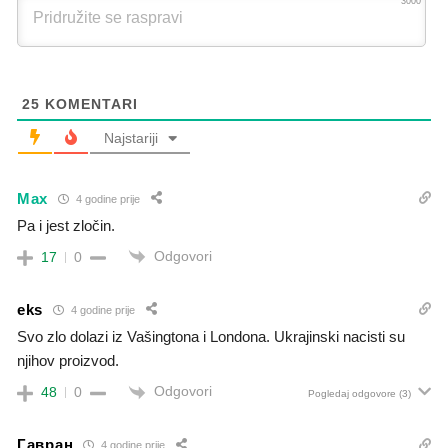
3000
25
KOMENTARI
Najstariji
Max
4 godine prije
Pa i jest zločin.
Odgovori
17
0
eks
4 godine prije
Svo zlo dolazi iz Vašingtona i Londona. Ukrajinski nacisti su
njihov proizvod.
Odgovori
48
0
Pogledaj odgovore
(3)
Гавран
4 godine prije