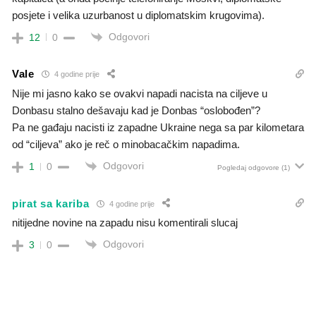
posjete i velika uzurbanost u diplomatskim krugovima).
Odgovori
12
0
Vale
4 godine prije
Nije mi jasno kako se ovakvi napadi nacista na ciljeve u
Donbasu stalno dešavaju kad je Donbas “oslobođen”?
Pa ne gađaju nacisti iz zapadne Ukraine nega sa par kilometara
od “ciljeva” ako je reč o minobacačkim napadima.
Odgovori
1
0
Pogledaj odgovore
(1)
pirat sa kariba
4 godine prije
nitijedne novine na zapadu nisu komentirali slucaj
Odgovori
3
0