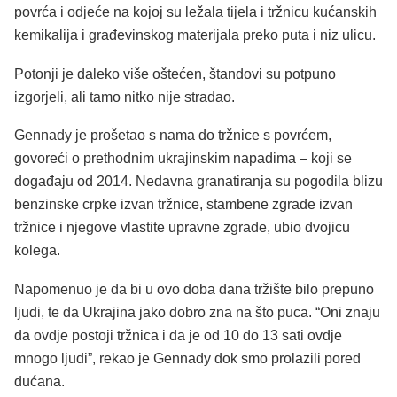
povrća i odjeće na kojoj su ležala tijela i tržnicu kućanskih
kemikalija i građevinskog materijala preko puta i niz ulicu.
Potonji je daleko više oštećen, štandovi su potpuno
izgorjeli, ali tamo nitko nije stradao.
Gennady je prošetao s nama do tržnice s povrćem,
govoreći o prethodnim ukrajinskim napadima – koji se
događaju od 2014. Nedavna granatiranja su pogodila blizu
benzinske crpke izvan tržnice, stambene zgrade izvan
tržnice i njegove vlastite upravne zgrade, ubio dvojicu
kolega.
Napomenuo je da bi u ovo doba dana tržište bilo prepuno
ljudi, te da Ukrajina jako dobro zna na što puca. “Oni znaju
da ovdje postoji tržnica i da je od 10 do 13 sati ovdje
mnogo ljudi”, rekao je Gennady dok smo prolazili pored
dućana.