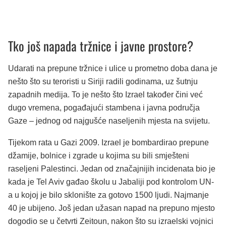
Tko još napada tržnice i javne prostore?
Udarati na prepune tržnice i ulice u prometno doba dana je
nešto što su teroristi u Siriji radili godinama, uz šutnju
zapadnih medija. To je nešto što Izrael također čini već
dugo vremena, pogađajući stambena i javna područja
Gaze – jednog od najgušće naseljenih mjesta na svijetu.
Tijekom rata u Gazi 2009. Izrael je bombardirao prepune
džamije, bolnice i zgrade u kojima su bili smješteni
raseljeni Palestinci. Jedan od značajnijih incidenata bio je
kada je Tel Aviv gađao školu u Jabaliji pod kontrolom UN-
a u kojoj je bilo sklonište za gotovo 1500 ljudi. Najmanje
40 je ubijeno. Još jedan užasan napad na prepuno mjesto
dogodio se u četvrti Zeitoun, nakon što su izraelski vojnici