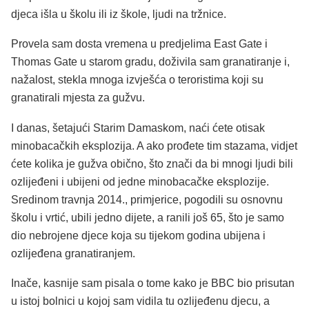
djeca išla u školu ili iz škole, ljudi na tržnice.
Provela sam dosta vremena u predjelima East Gate i
Thomas Gate u starom gradu, doživila sam granatiranje i,
nažalost, stekla mnoga izvješća o teroristima koji su
granatirali mjesta za gužvu.
I danas, šetajući Starim Damaskom, naći ćete otisak
minobacačkih eksplozija. A ako prođete tim stazama, vidjet
ćete kolika je gužva obično, što znači da bi mnogi ljudi bili
ozlijeđeni i ubijeni od jedne minobacačke eksplozije.
Sredinom travnja 2014., primjerice, pogodili su osnovnu
školu i vrtić, ubili jedno dijete, a ranili još 65, što je samo
dio nebrojene djece koja su tijekom godina ubijena i
ozlijeđena granatiranjem.
Inače, kasnije sam pisala o tome kako je BBC bio prisutan
u istoj bolnici u kojoj sam vidila tu ozlijeđenu djecu, a