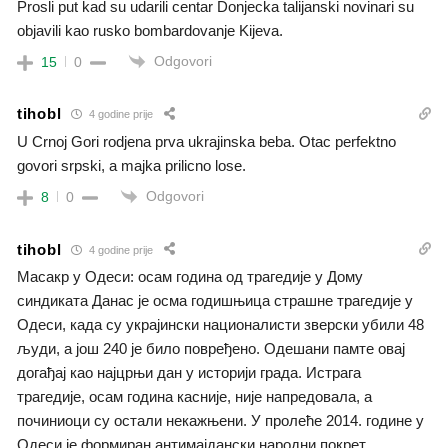
Prosli put kad su udarili centar Donjecka talijanski novinari su
objavili kao rusko bombardovanje Kijeva.
Odgovori
15
0
tihobl
4 godine prije
U Crnoj Gori rodjena prva ukrajinska beba. Otac perfektno
govori srpski, a majka prilicno lose.
Odgovori
8
0
tihobl
4 godine prije
Масакр у Одеси: осам година од трагедије у Дому
синдиката Данас је осма годишњица страшне трагедије у
Одеси, када су украјински националисти зверски убили 48
људи, а још 240 је било повређено. Одешани памте овај
догађај као најцрњи дан у историји града. Истрага
трагедије, осам година касније, није напредовала, а
починиоци су остали некажњени. У пролеће 2014. године у
Одеси је формиран антимајдански народни покрет.