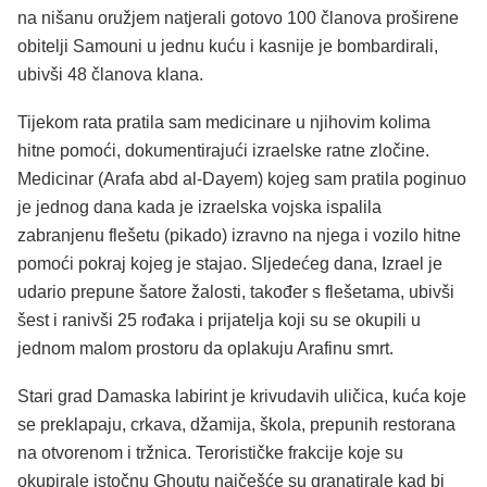
na nišanu oružjem natjerali gotovo 100 članova proširene
obitelji Samouni u jednu kuću i kasnije je bombardirali,
ubivši 48 članova klana.
Tijekom rata pratila sam medicinare u njihovim kolima
hitne pomoći, dokumentirajući izraelske ratne zločine.
Medicinar (Arafa abd al-Dayem) kojeg sam pratila poginuo
je jednog dana kada je izraelska vojska ispalila
zabranjenu flešetu (pikado) izravno na njega i vozilo hitne
pomoći pokraj kojeg je stajao. Sljedećeg dana, Izrael je
udario prepune šatore žalosti, također s flešetama, ubivši
šest i ranivši 25 rođaka i prijatelja koji su se okupili u
jednom malom prostoru da oplakuju Arafinu smrt.
Stari grad Damaska ​​labirint je krivudavih uličica, kuća koje
se preklapaju, crkava, džamija, škola, prepunih restorana
na otvorenom i tržnica. Terorističke frakcije koje su
okupirale istočnu Ghoutu najčešće su granatirale kad bi