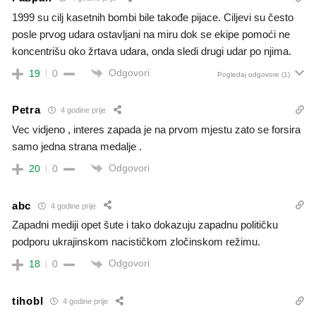
1999 su cilj kasetnih bombi bile takođe pijace. Ciljevi su često
posle prvog udara ostavljani na miru dok se ekipe pomoći ne
koncentrišu oko žrtava udara, onda sledi drugi udar po njima.
Odgovori
19
0
Pogledaj odgovore
(1)
Petra
4 godine prije
Vec vidjeno , interes zapada je na prvom mjestu zato se forsira
samo jedna strana medalje .
Odgovori
20
0
abc
4 godine prije
Zapadni mediji opet šute i tako dokazuju zapadnu političku
podporu ukrajinskom nacističkom zločinskom režimu.
Odgovori
18
0
tihobl
4 godine prije