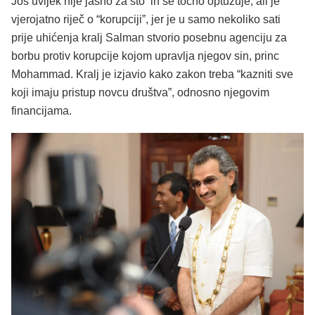
Još uvijek nije jasno za što ih se točno optužuje, ali je
vjerojatno riječ o “korupciji”, jer je u samo nekoliko sati
prije uhićenja kralj Salman stvorio posebnu agenciju za
borbu protiv korupcije kojom upravlja njegov sin, princ
Mohammad. Kralj je izjavio kako zakon treba “kazniti sve
koji imaju pristup novcu društva”, odnosno njegovim
financijama.