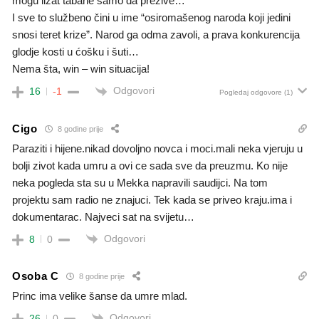
mogu lizat tabane samo da prežive…
I sve to službeno čini u ime “osiromašenog naroda koji jedini
snosi teret krize”. Narod ga odma zavoli, a prava konkurencija
glodje kosti u ćošku i šuti…
Nema šta, win – win situacija!
Odgovori
16
-1
Pogledaj odgovore
(1)
Cigo
8 godine prije
Paraziti i hijene.nikad dovoljno novca i moci.mali neka vjeruju u
bolji zivot kada umru a ovi ce sada sve da preuzmu. Ko nije
neka pogleda sta su u Mekka napravili saudijci. Na tom
projektu sam radio ne znajuci. Tek kada se priveo kraju.ima i
dokumentarac. Najveci sat na svijetu…
Odgovori
8
0
Osoba C
8 godine prije
Princ ima velike šanse da umre mlad.
Odgovori
26
0