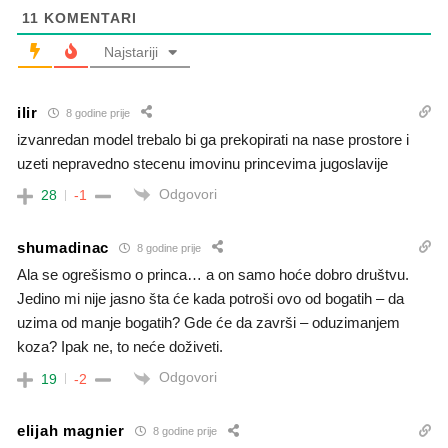
11
KOMENTARI
Najstariji
ilir
8 godine prije
izvanredan model trebalo bi ga prekopirati na nase prostore i
uzeti nepravedno stecenu imovinu princevima jugoslavije
Odgovori
28
-1
shumadinac
8 godine prije
Ala se ogrešismo o princa… a on samo hoće dobro društvu.
Jedino mi nije jasno šta će kada potroši ovo od bogatih – da
uzima od manje bogatih? Gde će da završi – oduzimanjem
koza? Ipak ne, to neće doživeti.
Odgovori
19
-2
elijah magnier
8 godine prije