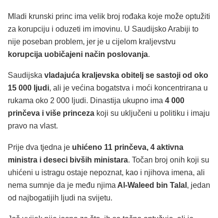
Mladi krunski princ ima velik broj rođaka koje može optužiti
za korupciju i oduzeti im imovinu. U Saudijsko Arabiji to
nije poseban problem, jer je u cijelom kraljevstvu
korupcija uobičajeni način poslovanja
.
Saudijska
vladajuća kraljevska obitelj se sastoji od oko
15 000 ljudi
, ali je većina bogatstva i moći koncentrirana u
rukama oko 2 000 ljudi. Dinastija ukupno ima
4 000
prinčeva i više princeza
koji su uključeni u politiku i imaju
pravo na vlast.
Prije dva tjedna je
uhićeno 11 prinčeva, 4 aktivna
ministra i deseci bivših ministara
. Točan broj onih koji su
uhićeni u istragu ostaje nepoznat, kao i njihova imena, ali
nema sumnje da je među njima
Al-Waleed bin Talal
, jedan
od najbogatijih ljudi na svijetu.