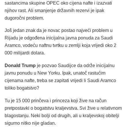
sastancima skupine OPEC oko cijena nafte i izazvati
njihov rast. Ali smanjenje državnih rezervi je ipak
dugoročni problem.
Još jedan znak da je novac postao najveći problem u
Rijadu je odgođena inicijalna javna ponuda za Saudi
Aramco, vodeću naftnu tvrtku u zemlji koja vrijedi oko 2
000 milijardi dolara.
Donald Trump
je pozvao Saudijce da održe inicijalnu
javnu ponudu u New Yorku. Ipak, unatoč rastućim
cijenama nafte, treba se zapitati vrijedi li Saudi Aramco
toliko bogatstvo?
Tu je 15 000 prinčeva i princeza koji žive na račun
pretpostavki o bogatstvu kraljevstva. Svi žive u relativnom
blagostanju. Neki bolji od drugih, ali u kraljevskoj obitelji
sigurno nitko nije gladan.