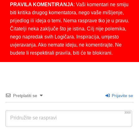
PRAVILA KOMENTIRANJA
: Vaši komentari ne smiju
biti kritika drugog komentatora, nego vaše mišljenje,
prijedlog ili ideja o temi. Nema rasprave tko je u pravu.
Čitatelji neka zaključe što je istina. Cilj nije polemika,
nego napredak svih Logičara. Inspiracija, umjesto
uvjeravanja. Ako nemate ideju, ne komentirajte. Ne
budete li respektirali pravila, biti će te blokirani.
Pretplatiti se
Prijavite se
3000