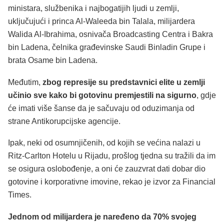
ministara, službenika i najbogatijih ljudi u zemlji,
uključujući i princa Al-Waleeda bin Talala, milijardera
Walida Al-Ibrahima, osnivača Broadcasting Centra i Bakra
bin Ladena, čelnika građevinske Saudi Binladin Grupe i
brata Osame bin Ladena.
Međutim,
zbog represije su predstavnici elite u zemlji
učinio sve kako bi gotovinu premjestili na sigurno
, gdje
će imati više šanse da je sačuvaju od oduzimanja od
strane Antikorupcijske agencije.
Ipak, neki od osumnjičenih, od kojih se većina nalazi u
Ritz-Carlton Hotelu u Rijadu, prošlog tjedna su tražili da im
se osigura oslobođenje, a oni će zauzvrat dati dobar dio
gotovine i korporativne imovine, rekao je izvor za Financial
Times.
Jednom od milijardera je naređeno da 70% svojeg