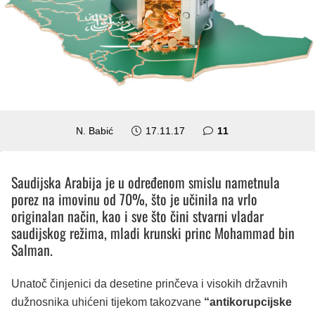
komentara
N. Babić
17.11.17
11
Saudijska Arabija je u određenom smislu nametnula
porez na imovinu od 70%, što je učinila na vrlo
originalan način, kao i sve što čini stvarni vladar
saudijskog režima, mladi krunski princ Mohammad bin
Salman.
Unatoč činjenici da desetine prinčeva i visokih državnih
dužnosnika uhićeni tijekom takozvane
“antikorupcijske