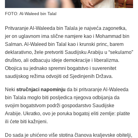
FOTO: Al-Waleed bin Talal
Pritvaranje Al-Waleeda bin Talala je najveća zagonetka,
jer on uglavnom ima slične namjere kao i Mohammad bin
Salman. Al-Waleed bin Talal kao i krunski princ, barem
deklarativno, žele pretvoriti Saudijsku Arabiju u “sekularno”
društvo, ali odbacuju ideje demokracije i liberalizma.
Obojica su jednako spremni bogatstvo i suverenitet
saudijskog režima odvojiti od Sjedinjenih Država.
Neki
stručnjaci napominju
da bi pritvaranje Al-Waleeda
bin Talala moglo biti posljedica njegova odbijanja da
svojim bogatstvom podrži gospodarstvo Saudijske
Arabije. Ukratko, ovo je poruka bogatoj eliti zemlje: platite
ili ćete biti kažnjeni.
Do sada je uhićeno više stotina članova kraljevske obitelji,