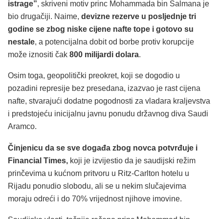
istrage”
, skriveni motiv princ Mohammada bin Salmana je
bio drugačiji. Naime,
devizne rezerve u posljednje tri
godine se zbog niske cijene nafte tope i gotovo su
nestale
, a potencijalna dobit od borbe protiv korupcije
može iznositi čak
800 milijardi dolara
.
Osim toga, geopolitički preokret, koji se dogodio u
pozadini represije bez presedana, izazvao je rast cijena
nafte, stvarajući dodatne pogodnosti za vladara kraljevstva
i predstojeću inicijalnu javnu ponudu državnog diva Saudi
Aramco.
Činjenicu da se sve događa zbog novca potvrđuje i
Financial Times,
koji je izvijestio da je saudijski režim
prinčevima u kućnom pritvoru u Ritz-Carlton hotelu u
Rijadu ponudio slobodu, ali se u nekim slučajevima
moraju odreći i do 70% vrijednost njihove imovine.