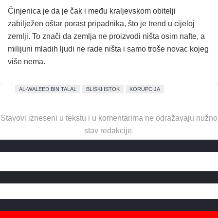
Činjenica je da je čak i među kraljevskom obitelji
zabilježen oštar porast pripadnika, što je trend u cijeloj
zemlji. To znači da zemlja ne proizvodi ništa osim nafte, a
milijuni mladih ljudi ne rade ništa i samo troše novac kojeg
više nema.
AL-WALEED BIN TALAL
BLISKI ISTOK
KORUPCIJA
Stavovi izneseni u tekstu i u komentarima ne odražavaju nužno
stav redakcije.