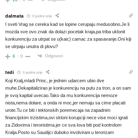
dalmata
8 godine prije
I sveti Vrag se cereka kad se lopine cerupaju medusobno.Je li
mozda sve ovo znak da dolazi pocetak kraja,pa triba uklonit
konkurenciju za utrpat se u(kaic) camac za spasavanje.Oni kiji
se utrpaju unutra di plovu?
Odgovori
6
0
tedi
8 godine prije
Koji Kralj,mladi Princ, je jednim udarcem ubio dve
muhe.Dekapitalizirao je konkurenciju na putu za tron, a on sam
je svoj kapital uvecao.Tako da mu konkurencija nemoze
nista,nema dolare, a onda ni moc,jer nemaju sa cime placati
urote.Tu ce biti i tektonskih poremecaja na zapadnim
financijskim trzistima,ovi skloni korupciji nece vise moci igrati
za Zidovima i teroristima.jer ce sva lova biti pod kontrolom
Kralja.Posto su Saudijci duboko involvirani u terorizam