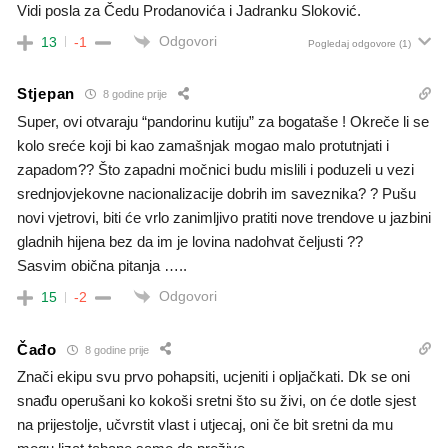
Vidi posla za Čedu Prodanovića i Jadranku Sloković.
Odgovori
13
-1
Pogledaj odgovore
(1)
Stjepan
8 godine prije
Super, ovi otvaraju “pandorinu kutiju” za bogataše ! Okreče li se
kolo sreće koji bi kao zamašnjak mogao malo protutnjati i
zapadom?? Što zapadni močnici budu mislili i poduzeli u vezi
srednjovjekovne nacionalizacije dobrih im saveznika? ? Pušu
novi vjetrovi, biti će vrlo zanimljivo pratiti nove trendove u jazbini
gladnih hijena bez da im je lovina nadohvat čeljusti ??
Sasvim obična pitanja …..
Odgovori
15
-2
Čađo
8 godine prije
Znači ekipu svu prvo pohapsiti, ucjeniti i opljačkati. Dk se oni
snađu operušani ko kokoši sretni što su živi, on će dotle sjest
na prijestolje, učvrstit vlast i utjecaj, oni če bit sretni da mu