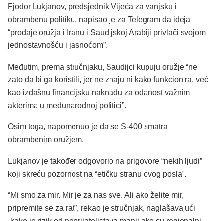
Fjodor Lukjanov, predsjednik Vijeća za vanjsku i
obrambenu politiku, napisao je za Telegram da ideja
“prodaje oružja i Iranu i Saudijskoj Arabiji privlači svojom
jednostavnošću i jasnoćom”.
Međutim, prema stručnjaku, Saudijci kupuju oružje “ne
zato da bi ga koristili, jer ne znaju ni kako funkcionira, već
kao izdašnu financijsku naknadu za odanost važnim
akterima u međunarodnoj politici”.
Osim toga, napomenuo je da se S-400 smatra
obrambenim oružjem.
Lukjanov je također odgovorio na prigovore “nekih ljudi”
koji skreću pozornost na “etičku stranu ovog posla”.
“Mi smo za mir. Mir je za nas sve. Ali ako želite mir,
pripremite se za rat”, rekao je stručnjak, naglašavajući
„kako je rizik od neprijateljstava manji ako su regionalni