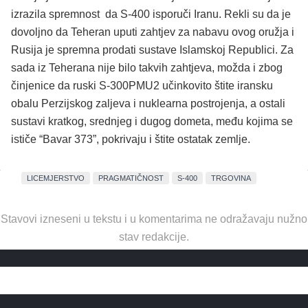
izrazila spremnost da S-400 isporuči Iranu. Rekli su da je
dovoljno da Teheran uputi zahtjev za nabavu ovog oružja i
Rusija je spremna prodati sustave Islamskoj Republici. Za
sada iz Teherana nije bilo takvih zahtjeva, možda i zbog
činjenice da ruski S-300PMU2 učinkovito štite iransku
obalu Perzijskog zaljeva i nuklearna postrojenja, a ostali
sustavi kratkog, srednjeg i dugog dometa, među kojima se
ističe “Bavar 373”, pokrivaju i štite ostatak zemlje.
LICEMJERSTVO
PRAGMATIČNOST
S-400
TRGOVINA
Stavovi izneseni u tekstu i u komentarima ne odražavaju nužno
stav redakcije.