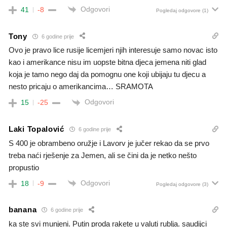
Odgovori
41
-8
Pogledaj odgovore
(1)
Tony
6 godine prije
Ovo je pravo lice rusije licemjeri njih interesuje samo novac isto
kao i amerikance nisu im uopste bitna djeca jemena niti glad
koja je tamo nego daj da pomognu one koji ubijaju tu djecu a
nesto pricaju o amerikancima… SRAMOTA
Odgovori
15
-25
Laki Topalović
6 godine prije
S 400 je obrambeno oružje i Lavorv je jučer rekao da se prvo
treba naći rješenje za Jemen, ali se čini da je netko nešto
propustio
Odgovori
18
-9
Pogledaj odgovore
(3)
banana
6 godine prije
ka ste svi munjeni. Putin proda rakete u valuti rublja. saudijci