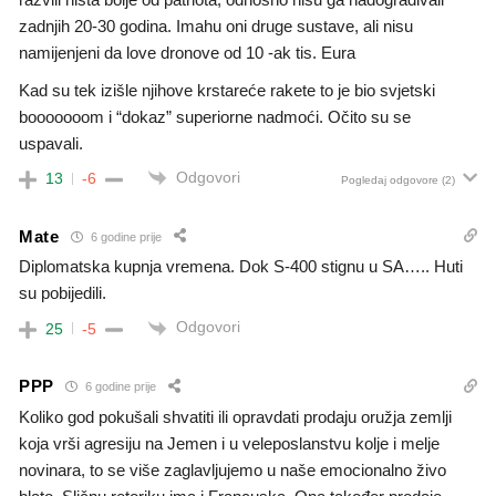
zadnjih 20-30 godina. Imahu oni druge sustave, ali nisu
namijenjeni da love dronove od 10 -ak tis. Eura
Kad su tek izišle njihove krstareće rakete to je bio svjetski
booooooom i “dokaz” superiorne nadmoći. Očito su se
uspavali.
Odgovori
13
-6
Pogledaj odgovore
(2)
Mate
6 godine prije
Diplomatska kupnja vremena. Dok S-400 stignu u SA….. Huti
su pobijedili.
Odgovori
25
-5
PPP
6 godine prije
Koliko god pokušali shvatiti ili opravdati prodaju oružja zemlji
koja vrši agresiju na Jemen i u veleposlanstvu kolje i melje
novinara, to se više zaglavljujemo u naše emocionalno živo