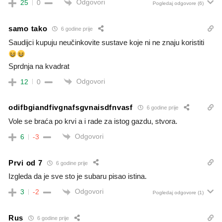
Odgovori
25
0
Pogledaj odgovore
(6)
samo tako
6 godine prije
Saudijci kupuju neučinkovite sustave koje ni ne znaju koristiti
Sprdnja na kvadrat
Odgovori
12
0
odifbgiandfivgnafsgvnaisdfnvasf
6 godine prije
Vole se braća po krvi a i rade za istog gazdu, stvora.
Odgovori
6
-3
Prvi od 7
6 godine prije
Izgleda da je sve sto je subaru pisao istina.
Odgovori
3
-2
Pogledaj odgovore
(1)
Rus
6 godine prije