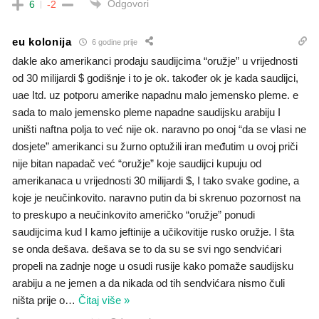
Odgovori
6
-2
eu kolonija
6 godine prije
dakle ako amerikanci prodaju saudijcima “oružje” u vrijednosti
od 30 milijardi $ godišnje i to je ok. također ok je kada saudijci,
uae Itd. uz potporu amerike napadnu malo jemensko pleme. e
sada to malo jemensko pleme napadne saudijsku arabiju I
uništi naftna polja to već nije ok. naravno po onoj “da se vlasi ne
dosjete” amerikanci su žurno optužili iran međutim u ovoj priči
nije bitan napadač već “oružje” koje saudijci kupuju od
amerikanaca u vrijednosti 30 milijardi $, I tako svake godine, a
koje je neučinkovito. naravno putin da bi skrenuo pozornost na
to preskupo a neučinkovito američko “oružje” ponudi
saudijcima kud I kamo jeftinije a učikovitije rusko oružje. I šta
se onda dešava. dešava se to da su se svi ngo sendvićari
propeli na zadnje noge u osudi rusije kako pomaže saudijsku
arabiju a ne jemen a da nikada od tih sendvićara nismo čuli
ništa prije o
…
Čitaj više »