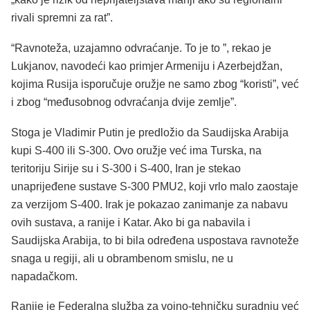
rivali spremni za rat”.
“Ravnoteža, uzajamno odvraćanje. To je to ”, rekao je
Lukjanov, navodeći kao primjer Armeniju i Azerbejdžan,
kojima Rusija isporučuje oružje ne samo zbog “koristi”, već
i zbog “međusobnog odvraćanja dvije zemlje”.
Stoga je Vladimir Putin je predložio da Saudijska Arabija
kupi S-400 ili S-300. Ovo oružje već ima Turska, na
teritoriju Sirije su i S-300 i S-400, Iran je stekao
unaprijeđene sustave S-300 PMU2, koji vrlo malo zaostaje
za verzijom S-400. Irak je pokazao zanimanje za nabavu
ovih sustava, a ranije i Katar. Ako bi ga nabavila i
Saudijska Arabija, to bi bila određena uspostava ravnoteže
snaga u regiji, ali u obrambenom smislu, ne u
napadačkom.
Ranije je Federalna služba za vojno-tehničku suradnju već