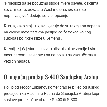
“Prijedlozi da se poduzmu stroge mjere osvete, o kojima
se, čini se, razgovara u Washingtonu, još su više
neprihvatljive”, dodaje se u priopćenju.
Rusija, kako stoji u izjavi, vjeruje da su razmjena napada
na civilne mete “izravna posljedica žestokog vojnog
sukoba i političke krize u Jemenu”.
Kremlj je još jednom pozvao bliskoistočne zemlje i širu
međunarodnu zajednicu da ne brzaju sa zaključcima u
vezi tih napada.
O mogućoj prodaji S-400 Saudijskoj Arabiji
Politolog Fjodor Lukjanov komentirao je prijedlog ruskog
predsjednika Vladimira Putina da Saudijska Arabija kupi
sustave protuzračne obrane S-400 ili S-300.