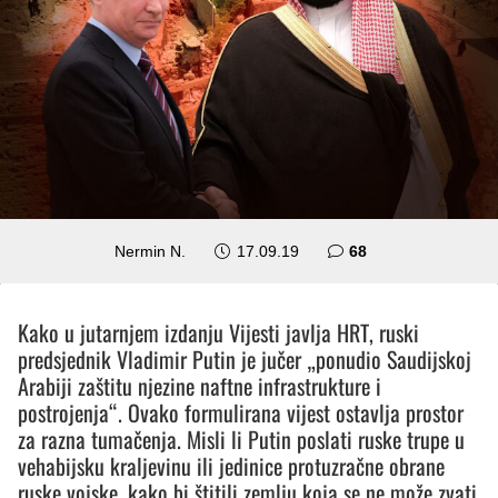
komentara
Nermin N.
17.09.19
68
Kako u jutarnjem izdanju Vijesti javlja HRT, ruski
predsjednik Vladimir Putin je jučer „ponudio Saudijskoj
Arabiji zaštitu njezine naftne infrastrukture i
postrojenja“. Ovako formulirana vijest ostavlja prostor
za razna tumačenja. Misli li Putin poslati ruske trupe u
vehabijsku kraljevinu ili jedinice protuzračne obrane
ruske vojske, kako bi štitili zemlju koja se ne može zvati