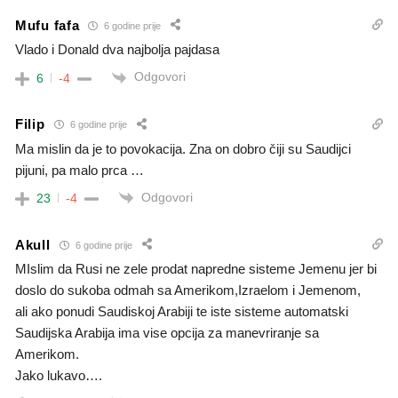
Mufu fafa
6 godine prije
Vlado i Donald dva najbolja pajdasa
Odgovori
6
-4
Filip
6 godine prije
Ma mislin da je to povokacija. Zna on dobro čiji su Saudijci
pijuni, pa malo prca …
Odgovori
23
-4
Akull
6 godine prije
MIslim da Rusi ne zele prodat napredne sisteme Jemenu jer bi
doslo do sukoba odmah sa Amerikom,Izraelom i Jemenom,
ali ako ponudi Saudiskoj Arabiji te iste sisteme automatski
Saudijska Arabija ima vise opcija za manevriranje sa
Amerikom.
Jako lukavo….