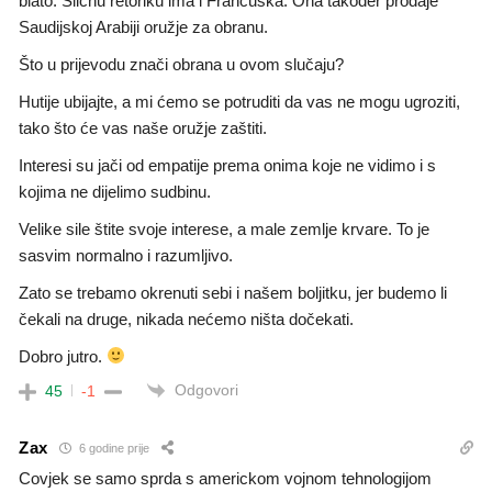
blato. Sličnu retoriku ima i Francuska. Ona također prodaje
Saudijskoj Arabiji oružje za obranu.
Što u prijevodu znači obrana u ovom slučaju?
Hutije ubijajte, a mi ćemo se potruditi da vas ne mogu ugroziti,
tako što će vas naše oružje zaštiti.
Interesi su jači od empatije prema onima koje ne vidimo i s
kojima ne dijelimo sudbinu.
Velike sile štite svoje interese, a male zemlje krvare. To je
sasvim normalno i razumljivo.
Zato se trebamo okrenuti sebi i našem boljitku, jer budemo li
čekali na druge, nikada nećemo ništa dočekati.
Dobro jutro.
Odgovori
45
-1
Zax
6 godine prije
Covjek se samo sprda s americkom vojnom tehnologijom