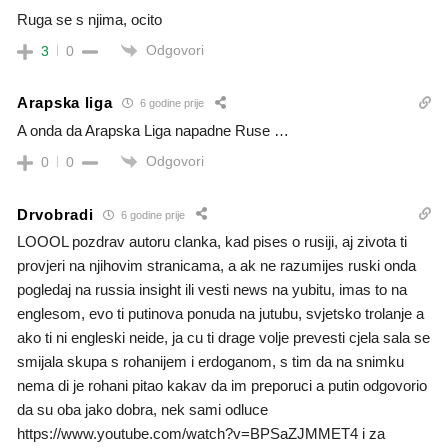
Ruga se s njima, ocito
Odgovori
3
0
Arapska liga
6 godine prije
A onda da Arapska Liga napadne Ruse …
Odgovori
0
0
Drvobradi
6 godine prije
LOOOL pozdrav autoru clanka, kad pises o rusiji, aj zivota ti
provjeri na njihovim stranicama, a ak ne razumijes ruski onda
pogledaj na russia insight ili vesti news na yubitu, imas to na
englesom, evo ti putinova ponuda na jutubu, svjetsko trolanje a
ako ti ni engleski neide, ja cu ti drage volje prevesti cjela sala se
smijala skupa s rohanijem i erdoganom, s tim da na snimku
nema di je rohani pitao kakav da im preporuci a putin odgovorio
da su oba jako dobra, nek sami odluce
https://www.youtube.com/watch?v=BPSaZJMMET4 i za