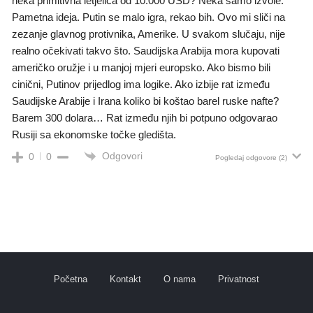
neka primitivna letjelica od 10.000 USD? Neka samo izvole.
Pametna ideja. Putin se malo igra, rekao bih. Ovo mi sliči na
zezanje glavnog protivnika, Amerike. U svakom slučaju, nije
realno očekivati takvo što. Saudijska Arabija mora kupovati
američko oružje i u manjoj mjeri europsko. Ako bismo bili
cinični, Putinov prijedlog ima logike. Ako izbije rat između
Saudijske Arabije i Irana koliko bi koštao barel ruske nafte?
Barem 300 dolara… Rat između njih bi potpuno odgovarao
Rusiji sa ekonomske točke gledišta.
Odgovori
0
0
Pogledaj odgovore
(2)
Početna
Kontakt
O nama
Privatnost