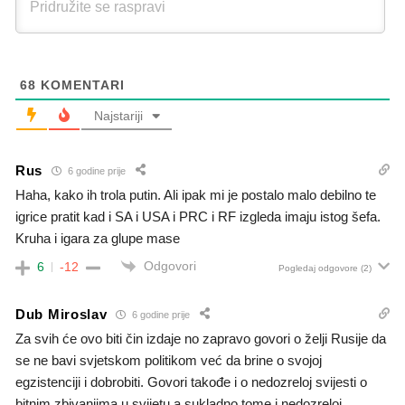
68
KOMENTARI
Najstariji
Rus
6 godine prije
Haha, kako ih trola putin. Ali ipak mi je postalo malo debilno te
igrice pratit kad i SA i USA i PRC i RF izgleda imaju istog šefa.
Kruha i igara za glupe mase
Odgovori
6
-12
Pogledaj odgovore
(2)
Dub Miroslav
6 godine prije
Za svih će ovo biti čin izdaje no zapravo govori o želji Rusije da
se ne bavi svjetskom politikom već da brine o svojoj
egzistenciji i dobrobiti. Govori takođe i o nedozreloj svijesti o
bitnim zbivanjima u svijetu a sukladno tome i nedozreloj