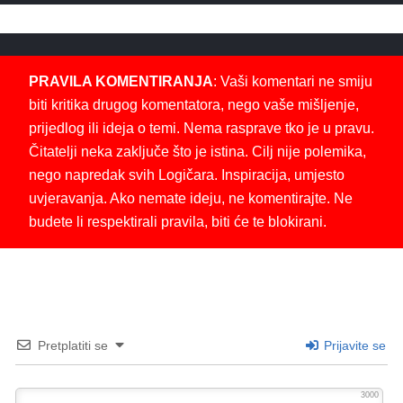
PRAVILA KOMENTIRANJA
: Vaši komentari ne smiju
biti kritika drugog komentatora, nego vaše mišljenje,
prijedlog ili ideja o temi. Nema rasprave tko je u pravu.
Čitatelji neka zaključe što je istina. Cilj nije polemika,
nego napredak svih Logičara. Inspiracija, umjesto
uvjeravanja. Ako nemate ideju, ne komentirajte. Ne
budete li respektirali pravila, biti će te blokirani.
Pretplatiti se
Prijavite se
3000