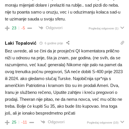
moraju mijenjati dolare i prelaziti na rublje.. sad pizdi do neba.
nije tu poanta samo u oruzju, vec i u oduzimanju kolaca sad-u
te uzimanje sauda u svoju sferu.
Odgovori
23
-5
Pogledaj odgovore
(1)
Laki Topalović
6 godine prije
Bez uvrede, ali se čini da je prosječni QI komentatora prilično
niži u odnosu na prije, šta ja znam, par godina. (ne svih, da se
razumijemo, već kauč generala) Nikome nije palo na pamet da
ovog trenutka počnu pregovori, SA neće dobiti S-400 prije 2023
ili 2024. ako gledamo slučaj Turske. Najobičnija spr*nja s
američkim Patriotima i kramom što su im prodali Ameri. Dva,
Iranu je službeno rečeno, Uputite zahtjev i kreću pregovori o
prodaji. Theeran nije pitao, ne da nema novca, već mu očito ne
treba. Bolje će kupiti Su 35, ako bude što kupovao. Ima toga
još, ali je ionako bespredmetno pričati
Odgovori
25
-11
Pogledaj odgovore
(10)