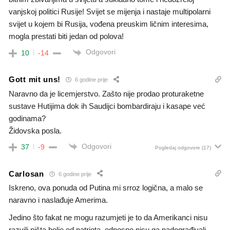
vanjskoj politici Rusije! Svijet se mijenja i nastaje multipolarni
svijet u kojem bi Rusija, vođena preuskim ličnim interesima,
mogla prestati biti jedan od polova!
Odgovori
10
-14
Gott mit uns!
6 godine prije
Naravno da je licemjerstvo. Zašto nije prodao proturaketne
sustave Hutijima dok ih Saudijci bombardiraju i kasape već
godinama?
Židovska posla.
Odgovori
37
-9
Pogledaj odgovore
(17)
Carlosan
6 godine prije
Iskreno, ova ponuda od Putina mi srroz logična, a malo se
naravno i naslađuje Amerima.
Jedino što fakat ne mogu razumjeti je to da Amerikanci nisu
razvili ništa bolje od patriota, odnosno nisu ga nadograđivali