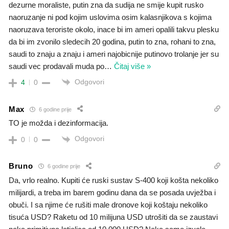
dezurne moraliste, putin zna da sudija ne smije kupit rusko
naoruzanje ni pod kojim uslovima osim kalasnjikova s kojima
naoruzava teroriste okolo, inace bi im ameri opalili takvu plesku
da bi im zvonilo sledecih 20 godina, putin to zna, rohani to zna,
saudi to znaju a znaju i ameri najobicnije putinovo trolanje jer su
saudi vec prodavali muda po
…
Čitaj više »
Odgovori
4
0
Max
6 godine prije
TO je možda i dezinformacija.
Odgovori
0
0
Bruno
6 godine prije
Da, vrlo realno. Kupiti će ruski sustav S-400 koji košta nekoliko
milijardi, a treba im barem godinu dana da se posada uvježba i
obuči. I sa njime će rušiti male dronove koji koštaju nekoliko
tisuća USD? Raketu od 10 milijuna USD utrošiti da se zaustavi