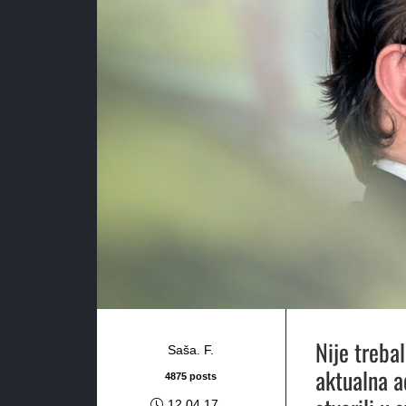
Nije treba
Saša. F.
aktualna a
4875 posts
12.04.17