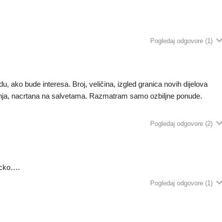
Pogledaj odgovore
(1)
u, ako bude interesa. Broj, veličina, izgled granica novih dijelova
šenja, nacrtana na salvetama. Razmatram samo ozbiljne ponude.
Pogledaj odgovore
(2)
Brcko….
Pogledaj odgovore
(1)