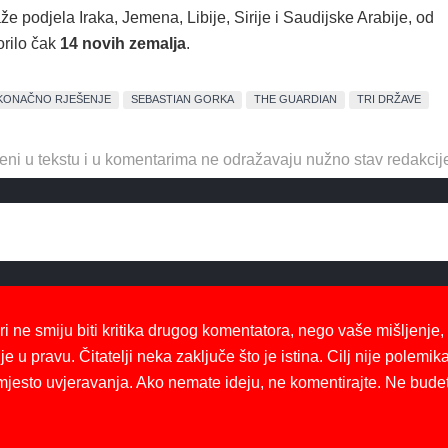
že podjela Iraka, Jemena, Libije, Sirije i Saudijske Arabije, od
orilo čak
14 novih zemalja
.
KONAČNO RJEŠENJE
SEBASTIAN GORKA
THE GUARDIAN
TRI DRŽAVE
eni u tekstu i u komentarima ne odražavaju nužno stav redakcij
ri ne smiju biti kritika drugog komentatora, nego vaše mišljenje,
je u pravu. Čitatelji neka zaključe što je istina. Cilj nije polemika
mjesto uvjeravanja. Ako nemate ideju, ne komentirajte. Ne bude