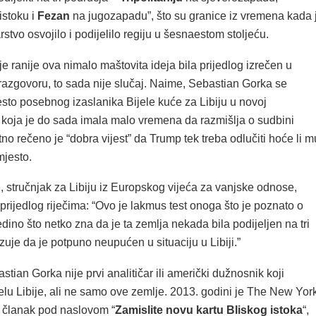
istoku i
Fezan
na jugozapadu”, što su granice iz vremena kada 
vo osvojilo i podijelilo regiju u šesnaestom stoljeću.
e ranije ova nimalo maštovita ideja bila prijedlog izrečen u
azgovoru, to sada nije slučaj. Naime, Sebastian Gorka se
sto posebnog izaslanika Bijele kuće za Libiju u novoj
, koja je do sada imala malo vremena da razmišlja o sudbini
etno rečeno je “dobra vijest” da Trump tek treba odlučiti hoće li m
mjesto.
o
, stručnjak za Libiju iz Europskog vijeća za vanjske odnose,
prijedlog riječima: “Ovo je lakmus test onoga što je poznato o
jedino što netko zna da je ta zemlja nekada bila podijeljen na tri
azuje da je potpuno neupućen u situaciju u Libiji.”
tian Gorka nije prvi analitičar ili američki dužnosnik koji
elu Libije, ali ne samo ove zemlje. 2013. godini je The New Yor
 članak pod naslovom “
Zamislite novu kartu Bliskog istoka
“,