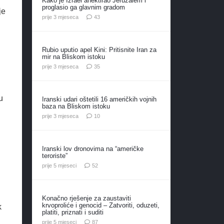
Kako je Izrael anektirao Jeruzalem i
proglasio ga glavnim gradom
je
komentara
prije 3 mjeseca
43
Rubio uputio apel Kini: Pritisnite Iran za
mir na Bliskom istoku
komentara
prije 3 mjeseca
35
u
Iranski udari oštetili 16 američkih vojnih
baza na Bliskom istoku
komentara
prije 3 mjeseca
10
Iranski lov dronovima na “američke
teroriste”
komentara
prije 5 mjeseci
52
Konačno rješenje za zaustaviti
krvoproliće i genocid – Zatvoriti, oduzeti,
k
platiti, priznati i suditi
komentara
prije 5 mjeseci
87