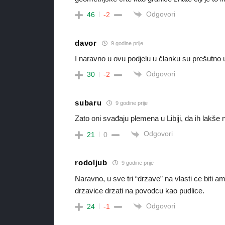
Odgovori
46
-2
davor
9 godine prije
I naravno u ovu podjelu u članku su prešutno u
Odgovori
30
-2
subaru
9 godine prije
Zato oni svađaju plemena u Libiji, da ih lakše
Odgovori
21
0
rodoljub
9 godine prije
Naravno, u sve tri “drzave” na vlasti ce biti ame
drzavice drzati na povodcu kao pudlice.
Odgovori
24
-1