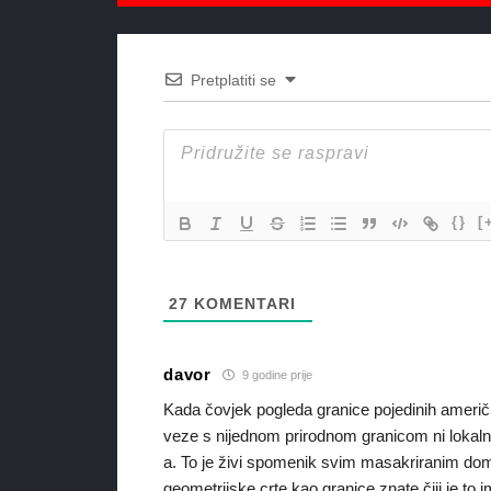
Pretplatiti se
{}
[
27
KOMENTARI
davor
9 godine prije
Kada čovjek pogleda granice pojedinih američ
veze s nijednom prirodnom granicom ni lokaln
a. To je živi spomenik svim masakriranim domo
geometrijske crte kao granice znate čiji je to im