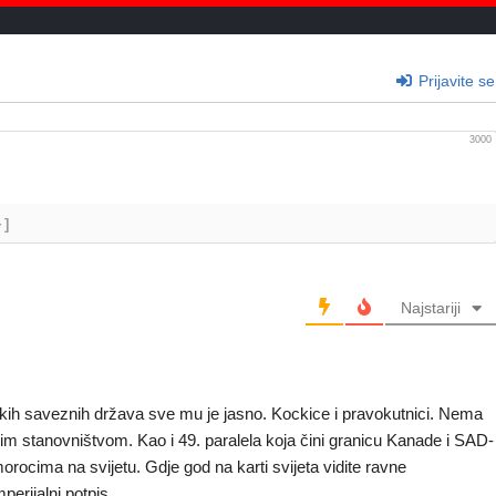
Prijavite se
3000
+]
Najstariji
kih saveznih država sve mu je jasno. Kockice i pravokutnici. Nema
im stanovništvom. Kao i 49. paralela koja čini granicu Kanade i SAD-
rocima na svijetu. Gdje god na karti svijeta vidite ravne
perijalni potpis.