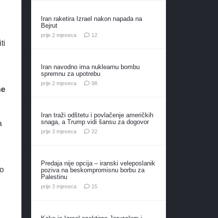
Iran raketira Izrael nakon napada na
Bejrut
komentara
prije 2 mjeseca
12
ti
Iran navodno ima nuklearnu bombu
spremnu za upotrebu
komentara
prije 2 mjeseca
98
he
Iran traži odštetu i povlačenje američkih
snaga, a Trump vidi šansu za dogovor
a
komentara
prije 3 mjeseca
22
Predaja nije opcija – iranski veleposlanik
to
poziva na beskompromisnu borbu za
Palestinu
komentara
prije 3 mjeseca
15