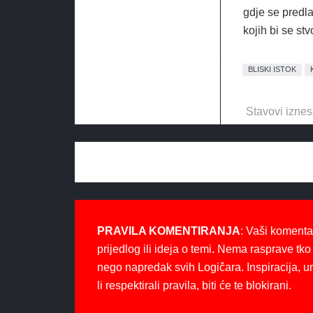
gdje se predla
kojih bi se stv
BLISKI ISTOK
Stavovi iznes
PRAVILA KOMENTIRANJA
: Vaši komenta
prijedlog ili ideja o temi. Nema rasprave tko 
nego napredak svih Logičara. Inspiracija, u
li respektirali pravila, biti će te blokirani.