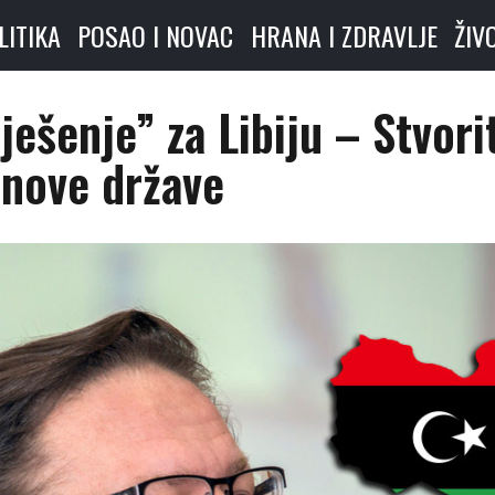
LITIKA
POSAO I NOVAC
HRANA I ZDRAVLJE
ŽIV
ešenje” za Libiju – Stvorit
 nove države