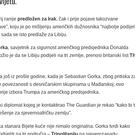
vijetu.
ij ranije
predložen za Irak
, čak i prije pojave takozvane
ve”, koju je po mišljenju američkih dužnosnika “najbolje podijeli
 a sada se isto predlaže za Libiju.
orka
, savjetnik za sigurnost američkog predsjednika Donalda
io je da se Libiju podijeli na tri zemlje, prenosi britanski list
T
ra još iz prošle godine, kada je Sebastian Gorka, zbog pritiska z
 povezanosti s desničarskim skupinama u Mađarskoj, ovo
 prije izbora Trumpa za američkog predsjednika.
 diplomat kojeg je kontaktirao The Guardian je rekao “kako bi 
ješenje za sjevernoafričku zemlju”.
ka stanara Bijele kuće nije nimalo originalna. Gorka tvrdi kako
odijeliti na tri područja –
Tripolitaniju
na sjeverozapadu,