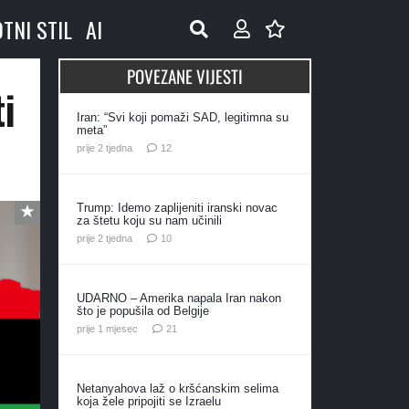
OTNI STIL
AI
POVEZANE VIJESTI
i
Iran: “Svi koji pomaži SAD, legitimna su
meta”
komentara
prije 2 tjedna
12
Trump: Idemo zaplijeniti iranski novac
za štetu koju su nam učinili
komentara
prije 2 tjedna
10
UDARNO – Amerika napala Iran nakon
što je popušila od Belgije
komentar
prije 1 mjesec
21
Netanyahova laž o kršćanskim selima
koja žele pripojiti se Izraelu