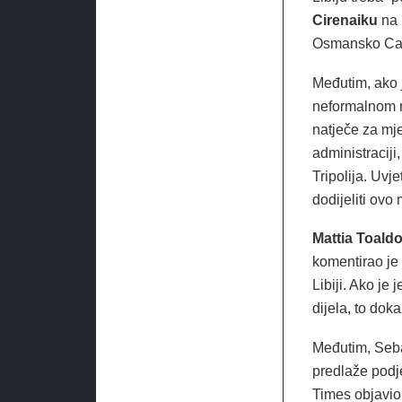
Cirenaiku
na 
Osmansko Carst
Međutim, ako j
neformalnom r
natječe za mje
administraciji
Tripolija. Uvj
dodijeliti ovo 
Mattia Toald
komentirao je 
Libiji. Ako je 
dijela, to dok
Međutim, Sebas
predlaže podj
Times objavio