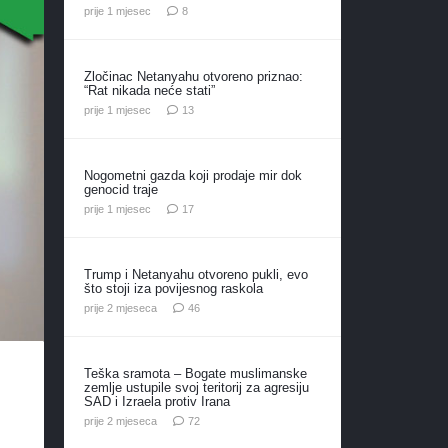
komentara
prije 1 mjesec
8
Zločinac Netanyahu otvoreno priznao:
“Rat nikada neće stati”
komentara
prije 1 mjesec
13
Nogometni gazda koji prodaje mir dok
genocid traje
komentara
prije 1 mjesec
17
Trump i Netanyahu otvoreno pukli, evo
što stoji iza povijesnog raskola
komentara
prije 2 mjeseca
46
Teška sramota – Bogate muslimanske
zemlje ustupile svoj teritorij za agresiju
SAD i Izraela protiv Irana
komentara
prije 2 mjeseca
72