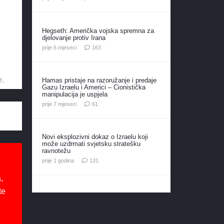
Hegseth: Američka vojska spremna za
djelovanje protiv Irana
komentara
prije 6 mjeseci
163
e.
Hamas pristaje na razoružanje i predaje
Gazu Izraelu i Americi – Cionistička
manipulacija je uspjela
komentar
prije 7 mjeseci
61
Novi eksplozivni dokaz o Izraelu koji
može uzdrmati svjetsku stratešku
ravnotežu
komentar
prije 1 godina
131
,
te