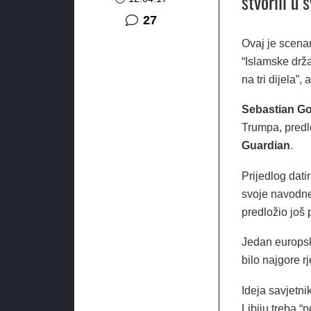
stvorili u s
komentara
27
Ovaj je scenar
“Islamske drža
na tri dijela”,
Sebastian G
Trumpa, predlož
Guardian
.
Prijedlog dati
svoje navodne
predložio još
Jedan europski
bilo najgore r
Ideja savjetni
Libiju treba “p