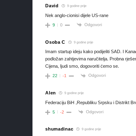
David
9 godine prije
Nek anglo-cionisi dijele US-rane
Odgovori
9
0
Osoba C
9 godine prije
Imam startup ideju kako podijeliti SAD. I Kanad
podložan zahtjevima naručitelja. Probna rje
Cijena, ljudi smo, dogovoriti ćemo se.
Odgovori
22
-1
Alen
9 godine prije
Federaciju BiH ,Republiku Srpsku i Distrikt 
Odgovori
5
-2
shumadinac
9 godine prije