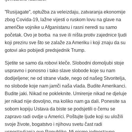
”Rusijagate”, optužba za veleizdaju, zatvaranja ekonomije
zbog Covida-19, lažne vijesti o ruskom lovu na glave na
američke vojnike u Afganistanu i rasni neredi su samo
početak. Ovo je borba na sve ili ništa protiv zajednice ljudi
koji preziru sve što se zalaže za Ameriku i koji znaju da su
gotovi ako pobijedi predsjednik Trump.
Sjetite se samo da robovi kleče. Slobodni domoljubi stoje
uspravno i ponosno i tako slave slobode koje su nam
dodijeljene; ne od strane vlade, nego od našeg Stvoritelja,
no slobode koje nam jamči naša vlada. Budite Amerikanci.
Budite jaki. Nikad ne pokleknite. Umirenje nikad ne djeluje
jer nikad nije dovoljno, ma koliko nam ga dali. Ponesite sa
sobom kopiju Ustava da biste se podsjetili o čemu se
zapravo radi ovdje u Americi. Poštujte ljude koji su uložili
svoje živote, bogatstvo i njihovu svetu čast radi
uspostavljanja ove Republike. Mi nismo jednostavno