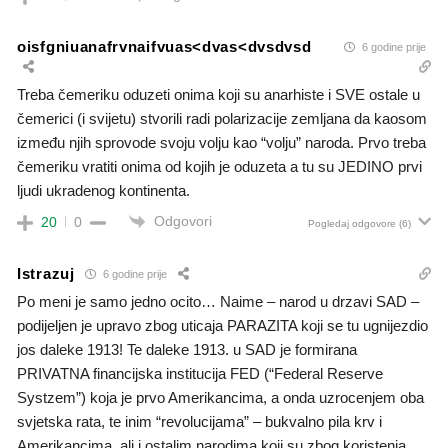
oisfgniuanafrvnaifvuas<dvas<dvsdvsd
6 godine prije
Treba čemeriku oduzeti onima koji su anarhiste i SVE ostale u
čemerici (i svijetu) stvorili radi polarizacije zemljana da kaosom
između njih sprovode svoju volju kao “volju” naroda. Prvo treba
čemeriku vratiti onima od kojih je oduzeta a tu su JEDINO prvi
ljudi ukradenog kontinenta.
Odgovori
20
0
Pogledaj odgovore
(6)
Istrazuj
6 godine prije
Po meni je samo jedno ocito… Naime – narod u drzavi SAD –
podijeljen je upravo zbog uticaja PARAZITA koji se tu ugnijezdio
jos daleke 1913! Te daleke 1913. u SAD je formirana
PRIVATNA financijska institucija FED (“Federal Reserve
Systzem”) koja je prvo Amerikancima, a onda uzrocenjem oba
svjetska rata, te inim “revolucijama” – bukvalno pila krv i
Amerikancima, ali i ostalim narodima koji su zbog koristenja