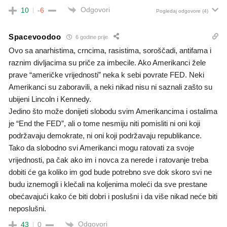
Odgovori
10
-6
Pogledaj odgovore
(4)
Spacevoodoo
6 godine prije
Ovo sa anarhistima, crncima, rasistima, soroščadi, antifama i
raznim divljacima su priče za imbecile. Ako Amerikanci žele
prave “američke vrijednosti” neka k sebi povrate FED. Neki
Amerikanci su zaboravili, a neki nikad nisu ni saznali zašto su
ubijeni Lincoln i Kennedy.
Jedino što može donijeti slobodu svim Amerikancima i ostalima
je “End the FED”, ali o tome nesmiju niti pomisliti ni oni koji
podržavaju demokrate, ni oni koji podržavaju republikance.
Tako da slobodno svi Amerikanci mogu ratovati za svoje
vrijednosti, pa čak ako im i novca za nerede i ratovanje treba
dobiti će ga koliko im god bude potrebno sve dok skoro svi ne
budu iznemogli i klečali na koljenima moleći da sve prestane
obećavajući kako će biti dobri i poslušni i da više nikad neće biti
neposlušni.
Odgovori
43
0