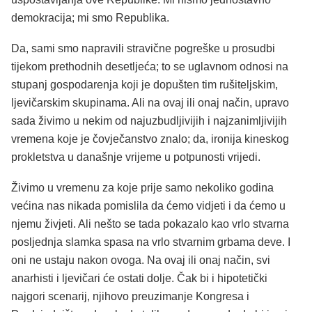
demokracija; mi smo Republika.
Da, sami smo napravili stravične pogreške u prosudbi
tijekom prethodnih desetljeća; to se uglavnom odnosi na
stupanj gospodarenja koji je dopušten tim rušiteljskim,
ljevičarskim skupinama. Ali na ovaj ili onaj način, upravo
sada živimo u nekim od najuzbudljivijih i najzanimljivijih
vremena koje je čovječanstvo znalo; da, ironija kineskog
prokletstva u današnje vrijeme u potpunosti vrijedi.
Živimo u vremenu za koje prije samo nekoliko godina
većina nas nikada pomislila da ćemo vidjeti i da ćemo u
njemu živjeti. Ali nešto se tada pokazalo kao vrlo stvarna
posljednja slamka spasa na vrlo stvarnim grbama deve. I
oni ne ustaju nakon ovoga. Na ovaj ili onaj način, svi
anarhisti i ljevičari će ostati dolje. Čak bi i hipotetički
najgori scenarij, njihovo preuzimanje Kongresa i