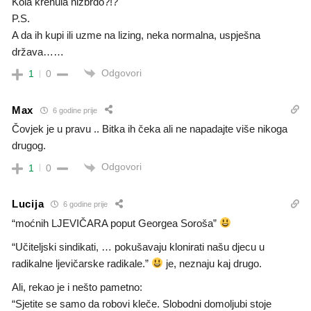
Kola krenula nizbrdo?!?
P.S.
A da ih kupi ili uzme na lizing, neka normalna, uspješna
država……
Odgovori
1
0
Max
6 godine prije
Čovjek je u pravu .. Bitka ih čeka ali ne napadajte više nikoga
drugog.
Odgovori
1
0
Lucija
6 godine prije
“moćnih LJEVIČARA poput Georgea Soroša”
“Učiteljski sindikati, … pokušavaju klonirati našu djecu u
radikalne ljevičarske radikale.”
je, neznaju kaj drugo.
Ali, rekao je i nešto pametno:
“Sjetite se samo da robovi kleče. Slobodni domoljubi stoje