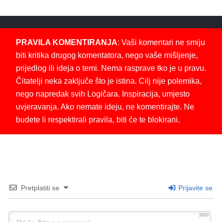
PRAVILA KOMENTIRANJA
: Vaši komentari ne smiju
biti kritika drugog komentatora, nego vaše mišljenje,
prijedlog ili ideja o temi. Nema rasprave tko je u pravu.
Čitatelji neka zaključe što je istina. Cilj nije polemika,
nego napredak svih Logičara. Inspiracija, umjesto
uvjeravanja. Ako nemate ideju, ne komentirajte. Ne
budete li respektirali pravila, biti će te blokirani.
Pretplatiti se
Prijavite se
3000