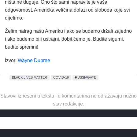
ništa ne duguje. Ono što sami napravite je vaša
odgovornost. Američka veličina dolazi od sloboda koje svi
dijelimo.
Želim natrag našu Ameriku i ako se budemo držali zajedno
i ako budemo bili ustrajni, dobit ćemo je. Budite sigurni,
budite spremni!
Izvor:
Wayne Dupree
BLACK LIVES MATTER
COVID-19
RUSSIAGATE
Stavovi izneseni u tekstu i u komentarima ne odražavaju nužno
stav redakcije.