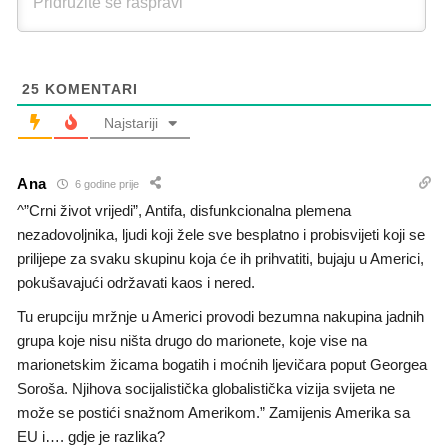
25
KOMENTARI
Najstariji
Ana
6 godine prije
^”Crni život vrijedi”, Antifa, disfunkcionalna plemena
nezadovoljnika, ljudi koji žele sve besplatno i probisvijeti koji se
prilijepe za svaku skupinu koja će ih prihvatiti, bujaju u Americi,
pokušavajući održavati kaos i nered.
Tu erupciju mržnje u Americi provodi bezumna nakupina jadnih
grupa koje nisu ništa drugo do marionete, koje vise na
marionetskim žicama bogatih i moćnih ljevičara poput Georgea
Soroša. Njihova socijalistička globalistička vizija svijeta ne
može se postići snažnom Amerikom.” Zamijenis Amerika sa
EU i…. gdje je razlika?