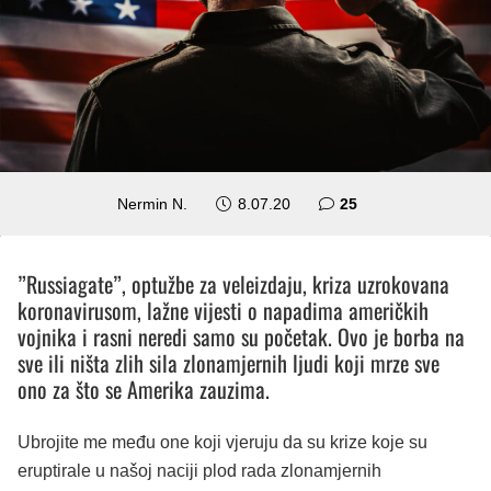
komentara
Nermin N.
8.07.20
25
”Russiagate”, optužbe za veleizdaju, kriza uzrokovana
koronavirusom, lažne vijesti o napadima američkih
vojnika i rasni neredi samo su početak. Ovo je borba na
sve ili ništa zlih sila zlonamjernih ljudi koji mrze sve
ono za što se Amerika zauzima.
Ubrojite me među one koji vjeruju da su krize koje su
eruptirale u našoj naciji plod rada zlonamjernih