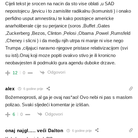
Cijeli tekst je srocen na nacin da sto vise oblati ,u SAD
nepostojecu ,ljevicu i to zamislite radikalnu (komunisti ) i onako
perfidno usput amnestira,i te kako postojece americke
anarholiberale cije su perjanice (soros ,Buffet ,Gates
,Zuckerberg ,Bezos, Clinton ,Pelosi ,Obama ,Powel ,Rumsfeld
,Cheney i slicni ) i da medju njih utrpa ni manje ni vise nego
Trumpa ,ciljajuci naravno njegove pristase relativizacijom (svi
su isti).Onaj koji moze popiti ovakvo stivo je ili kronicno
neobavjesten ili podmuklo gura agendu duboke drzave.
Odgovori
12
0
alex
6 godine prije
Božemeoprosti, al ga je ovaj nas*ao! Ovo nebi ni pas s maslom
polizao. Svaki sljedeći komentar je izlišan.
Odgovori
6
0
onaj najgl..... veći Dalton
6 godine prije