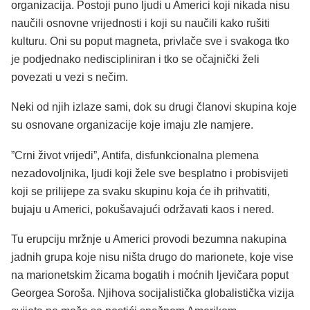
organizacija. Postoji puno ljudi u Americi koji nikada nisu
naučili osnovne vrijednosti i koji su naučili kako rušiti
kulturu. Oni su poput magneta, privlače sve i svakoga tko
je podjednako nediscipliniran i tko se očajnički želi
povezati u vezi s nečim.
Neki od njih izlaze sami, dok su drugi članovi skupina koje
su osnovane organizacije koje imaju zle namjere.
”Crni život vrijedi”, Antifa, disfunkcionalna plemena
nezadovoljnika, ljudi koji žele sve besplatno i probisvijeti
koji se prilijepe za svaku skupinu koja će ih prihvatiti,
bujaju u Americi, pokušavajući održavati kaos i nered.
Tu erupciju mržnje u Americi provodi bezumna nakupina
jadnih grupa koje nisu ništa drugo do marionete, koje vise
na marionetskim žicama bogatih i moćnih ljevičara poput
Georgea Soroša. Njihova socijalistička globalistička vizija