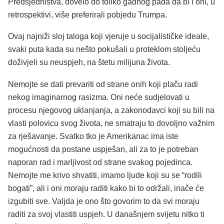
Predsjedništva, dovelo do toliko gadnog pada da bi i oni, u
retrospektivi, više preferirali pobjedu Trumpa.
Ovaj najniži sloj taloga koji vjeruje u socijalističke ideale,
svaki puta kada su nešto pokušali u proteklom stoljeću
doživjeli su neuspjeh, na štetu milijuna života.
Nemojte se dati prevariti od strane onih koji plaču radi
nekog imaginarnog rasizma. Oni neće sudjelovati u
procesu njegovog uklanjanja, a zakonodavci koji su bili na
vlasti polovicu svog života, ne smatraju to dovoljno važnim
za rješavanje. Svatko tko je Amerikanac ima iste
mogućnosti da postane uspješan, ali za to je potreban
naporan rad i marljivost od strane svakog pojedinca.
Nemojte me krivo shvatiti, imamo ljude koji su se “rodili
bogati”, ali i oni moraju raditi kako bi to održali, inače će
izgubiti sve. Valjda je ono što govorim to da svi moraju
raditi za svoj vlastiti uspjeh. U današnjem svijetu nitko ti