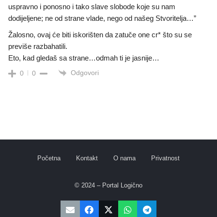
uspravno i ponosno i tako slave slobode koje su nam
dodijeljene; ne od strane vlade, nego od našeg Stvoritelja…”
Žalosno, ovaj će biti iskorišten da zatuče one cr* što su se
previše razbahatili.
Eto, kad gledaš sa strane…odmah ti je jasnije…
Odgovori
0
0
Početna
Kontakt
O nama
Privatnost
© 2024 – Portal Logično