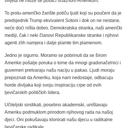
svijeta ne može se postići snažnom Amerikom.
To protu-američko žarište potiču ljudi koji su poučeni da je
predsjednik Trump ekvivalent Sotoni i dok on ne nestane,
neće doći ništa dobro. Demokratska stranka, naši američki
mediji, čak i neki članovi Republikanske stranke i njihovi
agenti zlih namjera i dalje plamte tim plamenom.
Jedno je sigurno. Moramo se pobrinuti da se širom
Amerike pošalje poruka o tome da mnogi gradonačelnici i
guverneri pretvaraju našu naciju u pakao. Ljudi moraju
prepoznati da Ameriku, koja nam nedostaje, odbacuju
horde divljaka koji svoju inspiraciju crpe od ovih
ljevičarskih političkih lidera.
Učiteljski sindikati, posebno akademski, uništavaju
Ameriku podmuklom prirodom njihovog rada na našoj
djeci. Oni pokušavaju klonirati našu djecu u radikalne
ljevičarske radikale.