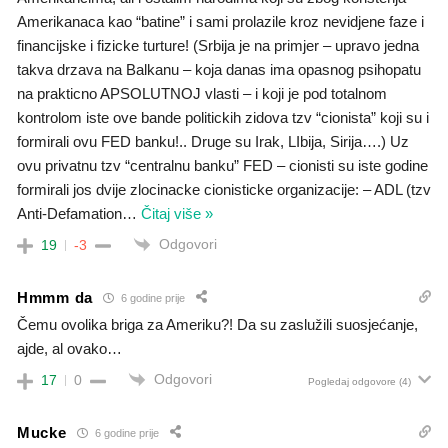
Amerikanaca kao “batine” i sami prolazile kroz nevidjene faze i
financijske i fizicke turture! (Srbija je na primjer – upravo jedna
takva drzava na Balkanu – koja danas ima opasnog psihopatu
na prakticno APSOLUTNOJ vlasti – i koji je pod totalnom
kontrolom iste ove bande politickih zidova tzv “cionista” koji su i
formirali ovu FED banku!.. Druge su Irak, LIbija, Sirija….) Uz
ovu privatnu tzv “centralnu banku” FED – cionisti su iste godine
formirali jos dvije zlocinacke cionisticke organizacije: – ADL (tzv
Anti-Defamation
…
Čitaj više »
Odgovori
19
-3
Hmmm da
6 godine prije
Čemu ovolika briga za Ameriku?! Da su zaslužili suosjećanje,
ajde, al ovako…
Odgovori
17
0
Pogledaj odgovore
(4)
Mucke
6 godine prije