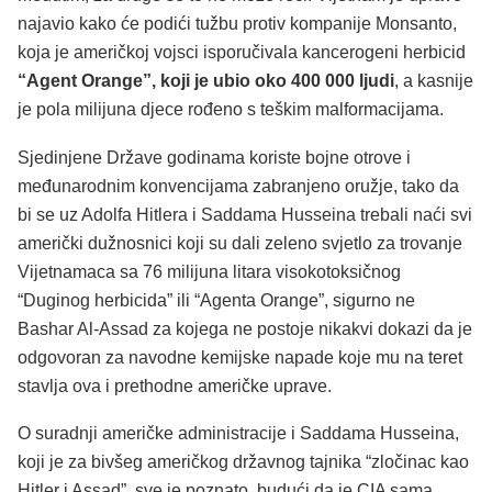
najavio kako će podići tužbu protiv kompanije Monsanto,
koja je američkoj vojsci isporučivala kancerogeni herbicid
“Agent Orange”, koji je ubio oko 400 000 ljudi
, a kasnije
je pola milijuna djece rođeno s teškim malformacijama.
Sjedinjene Države godinama koriste bojne otrove i
međunarodnim konvencijama zabranjeno oružje, tako da
bi se uz Adolfa Hitlera i Saddama Husseina trebali naći svi
američki dužnosnici koji su dali zeleno svjetlo za trovanje
Vijetnamaca sa 76 milijuna litara visokotoksičnog
“Duginog herbicida” ili “Agenta Orange”, sigurno ne
Bashar Al-Assad za kojega ne postoje nikakvi dokazi da je
odgovoran za navodne kemijske napade koje mu na teret
stavlja ova i prethodne američke uprave.
O suradnji američke administracije i Saddama Husseina,
koji je za bivšeg američkog državnog tajnika “zločinac kao
Hitler i Assad”, sve je poznato, budući da je CIA sama