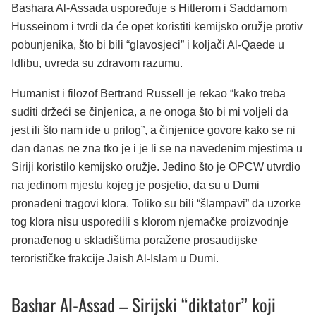
Bashara Al-Assada uspoređuje s Hitlerom i Saddamom
Husseinom i tvrdi da će opet koristiti kemijsko oružje protiv
pobunjenika, što bi bili “glavosjeci” i koljači Al-Qaede u
Idlibu, uvreda su zdravom razumu.
Humanist i filozof Bertrand Russell je rekao “kako treba
suditi držeći se činjenica, a ne onoga što bi mi voljeli da
jest ili što nam ide u prilog”, a činjenice govore kako se ni
dan danas ne zna tko je i je li se na navedenim mjestima u
Siriji koristilo kemijsko oružje. Jedino što je OPCW utvrdio
na jedinom mjestu kojeg je posjetio, da su u Dumi
pronađeni tragovi klora. Toliko su bili “šlampavi” da uzorke
tog klora nisu usporedili s klorom njemačke proizvodnje
pronađenog u skladištima poražene prosaudijske
terorističke frakcije Jaish Al-Islam u Dumi.
Bashar Al-Assad – Sirijski “diktator” koji