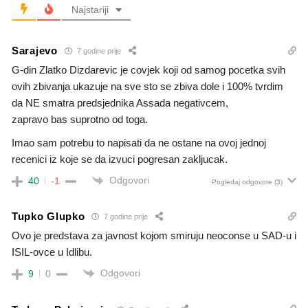
Najstariji
Sarajevo
7 godine prije
G-din Zlatko Dizdarevic je covjek koji od samog pocetka svih
ovih zbivanja ukazuje na sve sto se zbiva dole i 100% tvrdim
da NE smatra predsjednika Assada negativcem,
zapravo bas suprotno od toga.
Imao sam potrebu to napisati da ne ostane na ovoj jednoj
recenici iz koje se da izvuci pogresan zakljucak.
Odgovori
40
-1
Pogledaj odgovore
(3)
Tupko Glupko
7 godine prije
Ovo je predstava za javnost kojom smiruju neoconse u SAD-u i
ISIL-ovce u Idlibu.
Odgovori
9
0