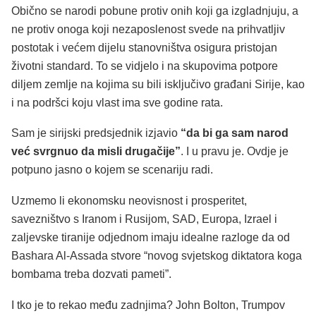
Obično se narodi pobune protiv onih koji ga izgladnjuju, a
ne protiv onoga koji nezaposlenost svede na prihvatljiv
postotak i većem dijelu stanovništva osigura pristojan
životni standard. To se vidjelo i na skupovima potpore
diljem zemlje na kojima su bili isključivo građani Sirije, kao
i na podršci koju vlast ima sve godine rata.
Sam je sirijski predsjednik izjavio
“da bi ga sam narod
već svrgnuo da misli drugačije”
. I u pravu je. Ovdje je
potpuno jasno o kojem se scenariju radi.
Uzmemo li ekonomsku neovisnost i prosperitet,
savezništvo s Iranom i Rusijom, SAD, Europa, Izrael i
zaljevske tiranije odjednom imaju idealne razloge da od
Bashara Al-Assada stvore “novog svjetskog diktatora koga
bombama treba dozvati pameti”.
I tko je to rekao među zadnjima? John Bolton, Trumpov