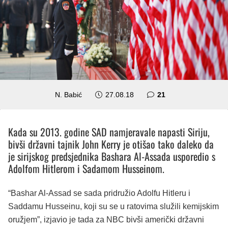
komentar
N. Babić
27.08.18
21
Kada su 2013. godine SAD namjeravale napasti Siriju,
bivši državni tajnik John Kerry je otišao tako daleko da
je sirijskog predsjednika Bashara Al-Assada usporedio s
Adolfom Hitlerom i Sadamom Husseinom.
“Bashar Al-Assad se sada pridružio Adolfu Hitleru i
Saddamu Husseinu, koji su se u ratovima služili kemijskim
oružjem”, izjavio je tada za NBC bivši američki državni