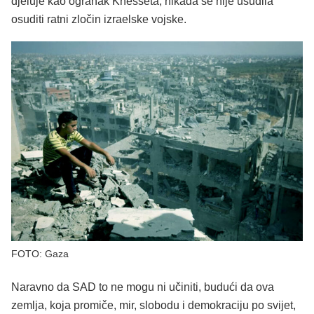
djeluje kao ogranak Knesseta, nikada se nije usudila
osuditi ratni zločin izraelske vojske.
FOTO: Gaza
Naravno da SAD to ne mogu ni učiniti, budući da ova
zemlja, koja promiče, mir, slobodu i demokraciju po svijet,