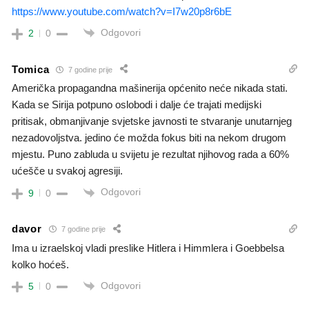
https://www.youtube.com/watch?v=I7w20p8r6bE
Odgovori
2
0
Tomica
7 godine prije
Američka propagandna mašinerija općenito neće nikada stati.
Kada se Sirija potpuno oslobodi i dalje će trajati medijski
pritisak, obmanjivanje svjetske javnosti te stvaranje unutarnjeg
nezadovoljstva. jedino će možda fokus biti na nekom drugom
mjestu. Puno zabluda u svijetu je rezultat njihovog rada a 60%
ućešče u svakoj agresiji.
Odgovori
9
0
davor
7 godine prije
Ima u izraelskoj vladi preslike Hitlera i Himmlera i Goebbelsa
kolko hoćeš.
Odgovori
5
0