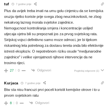
tuf
7 godine prije
Plus da uvijek treba imati na umu golu cinjenicu da se kemijska
oruzja rijetko koriste prije svega zbog neucinkovitosti, ne zbog
nekakvog laznog morala svjetske zajednice.
Nemogucnost kontroliranja smjera i koncentracije uslijed
utjecaja vjetra bili su prepoznati jos za prvog svjetskog rata.
Sirijskoj vojsci definitivno samo moze odmoci, jer bi tijekom
riskantnog leta potrebnog za dostavu tereta onda bilo efektivnije
istresti eksploziv. O nepotrebnom riziku osude “medjunarodne
zajednice” i velike vjerojatnosti njihove intervencije da ne
trosimo rijeci.
Odgovori
27
0
Pogledaj odgovore
(1)
Kurjaca
7 godine prije
Btw sta nisu francuzi prvi poceli koristit kemijske otrove i to u
prvom svjetskom ratu
Odgovori
8
0