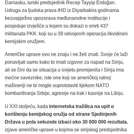
Damasku, turski predsjednik Recep Tayyip Erdoğan.
Udruga za ljudska prava IHD iz Diyarbakira godinama
bezuspješno upozorava međunarodne institucije i
posjeduje izvješće u kojem su dokazi o smrti 437
militanata PKK koji su u 39 odvojenih operacija likvidirani
kemijskim oružjem.
Američke uprave ovo ne znaju i ne želi znati. Svoje će laži
ponavljati samo kako bi imali izgovor za napad na Siriju,
ali se čini da se situacija u svijetu promijenila i Sirija ima
moćne saveznike, iste one koji se američkoj ratnoj
mašineriji ne bi mogle suprotstaviti tijekom NATO
bombardiranja Srbije, agresije na Irak i kasnije na Libiju.
U XXI stoljeću, kada
internetska tražilica na upit o
korištenju kemijskog oružja od strane Sjedinjenih
Država u pola sekunde izbaci oko 30 000 000 rezultata
,
izjave američke uprave u kojima se sirijskog predsjednika