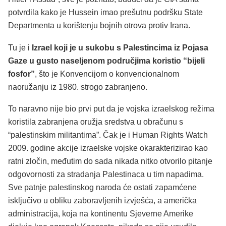
potvrdila kako je Hussein imao prešutnu podršku State
Departmenta u korištenju bojnih otrova protiv Irana.
Tu je i
Izrael koji je u sukobu s Palestincima iz Pojasa
Gaze u gusto naseljenom područjima koristio “bijeli
fosfor”
, što je Konvencijom o konvencionalnom
naoružanju iz 1980. strogo zabranjeno.
To naravno nije bio prvi put da je vojska izraelskog režima
koristila zabranjena oružja sredstva u obračunu s
“palestinskim militantima”. Čak je i Human Rights Watch
2009. godine akcije izraelske vojske okarakterizirao kao
ratni zločin, međutim do sada nikada nitko otvorilo pitanje
odgovornosti za stradanja Palestinaca u tim napadima.
Sve patnje palestinskog naroda će ostati zapamćene
isključivo u obliku zaboravljenih izvješća, a američka
administracija, koja na kontinentu Sjeverne Amerike