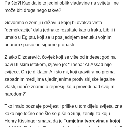
Pa što?! Kao da je to jedini oblik vladavine na svijetu i ne
može biti druge nego takve?
Govorimo o zemlji i državi u kojoj bi ovakva vrsta
“demokracije” dala jednake rezultate kao u Iraku, Libiji i
umalo u Egiptu, koji se u posljednjem trenutku vojnim
udarom spasio od sigurne propasti.
Zlatko Dizdarević, čovjek koji se više od trideset godina
bavi Bliskim istokom, izjavio je: “Bashar Al-Assad nije
cvijeće. On je diktator. Ali što mi, koji gravitiramo prema
zapadnim medijima ujedinjenima protiv sirijske legalne
vlasti, uopće znamo o represiji koju provodi nad svojim
narodom?”
Tko imalo poznaje povijest i prilike u tom dijelu svijeta, zna
kako nije točno ono što se piše o Siriji, zemlji za koju
Henry Kissinger smatra da je
“umjetna tvorevina u kojoj