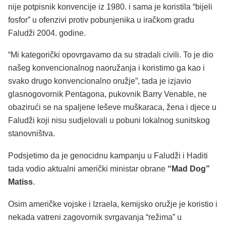
nije potpisnik konvencije iz 1980. i sama je koristila “bijeli
fosfor” u ofenzivi protiv pobunjenika u iračkom gradu
Faludži 2004. godine.
“Mi kategorički opovrgavamo da su stradali civili. To je dio
našeg konvencionalnog naoružanja i koristimo ga kao i
svako drugo konvencionalno oružje”, tada je izjavio
glasnogovornik Pentagona, pukovnik Barry Venable, ne
obazirući se na spaljene leševe muškaraca, žena i djece u
Faludži koji nisu sudjelovali u pobuni lokalnog sunitskog
stanovništva.
Podsjetimo da je genocidnu kampanju u Faludži i Haditi
tada vodio aktualni američki ministar obrane
“Mad Dog”
Matiss
.
Osim američke vojske i Izraela, kemijsko oružje je koristio i
nekada vatreni zagovornik svrgavanja “režima” u