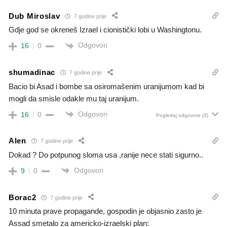
Dub Miroslav
7 godine prije
Gdje god se okreneš Izrael i cionistički lobi u Washingtonu.
Odgovori
16
0
shumadinac
7 godine prije
Bacio bi Asad i bombe sa osiromašenim uranijumom kad bi
mogli da smisle odakle mu taj uranijum.
Odgovori
16
0
Pogledaj odgovore
(3)
Alen
7 godine prije
Dokad ? Do potpunog sloma usa ,ranije nece stati sigurno..
Odgovori
9
0
Borac2
7 godine prije
10 minuta prave propagande, gospodin je objasnio zasto je
Assad smetalo za americko-izraelski plan: