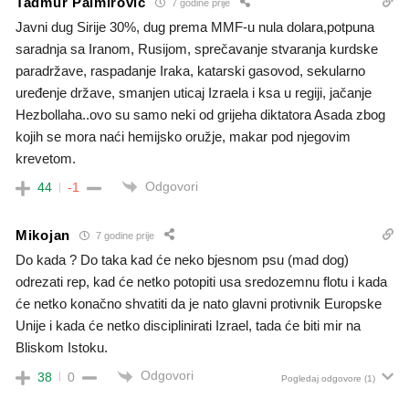
Tadmur Palmirovic
7 godine prije
Javni dug Sirije 30%, dug prema MMF-u nula dolara,potpuna
saradnja sa Iranom, Rusijom, sprečavanje stvaranja kurdske
paradržave, raspadanje Iraka, katarski gasovod, sekularno
uređenje države, smanjen uticaj Izraela i ksa u regiji, jačanje
Hezbollaha..ovo su samo neki od grijeha diktatora Asada zbog
kojih se mora naći hemijsko oružje, makar pod njegovim
krevetom.
Odgovori
44
-1
Mikojan
7 godine prije
Do kada ? Do taka kad će neko bjesnom psu (mad dog)
odrezati rep, kad će netko potopiti usa sredozemnu flotu i kada
će netko konačno shvatiti da je nato glavni protivnik Europske
Unije i kada će netko disciplinirati Izrael, tada će biti mir na
Bliskom Istoku.
Odgovori
38
0
Pogledaj odgovore
(1)