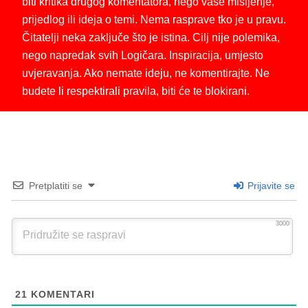
biti kritika drugog komentatora, nego vaše mišljenje,
prijedlog ili ideja o temi. Nema rasprave tko je u pravu.
Čitatelji neka zaključe što je istina. Cilj nije polemika,
nego napredak svih Logičara. Inspiracija, umjesto
uvjeravanja. Ako nemate ideju, ne komentirajte. Ne
budete li respektirali pravila, biti će te blokirani.
Pretplatiti se
Prijavite se
3000
21
KOMENTARI