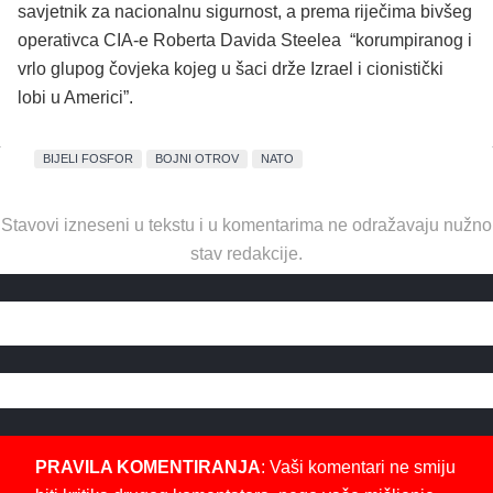
savjetnik za nacionalnu sigurnost, a prema riječima bivšeg
operativca CIA-e Roberta Davida Steelea “korumpiranog i
vrlo glupog čovjeka kojeg u šaci drže Izrael i cionistički
lobi u Americi”.
BIJELI FOSFOR
BOJNI OTROV
NATO
Stavovi izneseni u tekstu i u komentarima ne odražavaju nužno
stav redakcije.
PRAVILA KOMENTIRANJA
: Vaši komentari ne smiju