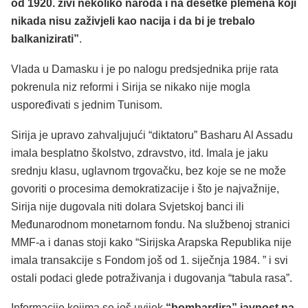
od 1920. živi nekoliko naroda i na desetke plemena koji
nikada nisu zaživjeli kao nacija i da bi je trebalo
balkanizirati”
.
Vlada u Damasku i je po nalogu predsjednika prije rata
pokrenula niz reformi i Sirija se nikako nije mogla
uspoređivati s jednim Tunisom.
Sirija je upravo zahvaljujući “diktatoru” Basharu Al Assadu
imala besplatno školstvo, zdravstvo, itd. Imala je jaku
srednju klasu, uglavnom trgovačku, bez koje se ne može
govoriti o procesima demokratizacije i što je najvažnije,
Sirija nije dugovala niti dolara Svjetskoj banci ili
Međunarodnom monetarnom fondu. Na službenoj stranici
MMF-a i danas stoji kako “Sirijska Arapska Republika nije
imala transakcije s Fondom još od 1. siječnja 1984. ” i svi
ostali podaci glede potraživanja i dugovanja “tabula rasa”.
Informacije kojima se još uvijek
“bombardira” javnost na