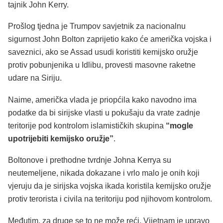
tajnik John Kerry.
Prošlog tjedna je Trumpov savjetnik za nacionalnu
sigurnost John Bolton zaprijetio kako će američka vojska i
saveznici, ako se Assad usudi koristiti kemijsko oružje
protiv pobunjenika u Idlibu, provesti masovne raketne
udare na Siriju.
Naime, američka vlada je priopćila kako navodno ima
podatke da bi sirijske vlasti u pokušaju da vrate zadnje
teritorije pod kontrolom islamističkih skupina
“mogle
upotrijebiti kemijsko oružje”
.
Boltonove i prethodne tvrdnje Johna Kerrya su
neutemeljene, nikada dokazane i vrlo malo je onih koji
vjeruju da je sirijska vojska ikada koristila kemijsko oružje
protiv terorista i civila na teritoriju pod njihovom kontrolom.
Međutim, za druge se to ne može reći. Vijetnam je upravo