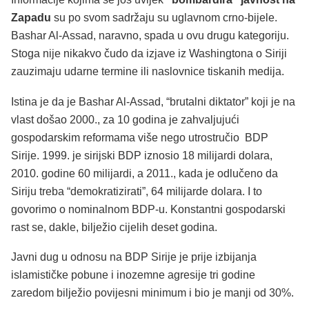
Zapadu
su po svom sadržaju su uglavnom crno-bijele.
Bashar Al-Assad, naravno, spada u ovu drugu kategoriju.
Stoga nije nikakvo čudo da izjave iz Washingtona o Siriji
zauzimaju udarne termine ili naslovnice tiskanih medija.
Istina je da je Bashar Al-Assad, “brutalni diktator” koji je na
vlast došao 2000., za 10 godina je zahvaljujući
gospodarskim reformama više nego utrostručio BDP
Sirije. 1999. je sirijski BDP iznosio 18 milijardi dolara,
2010. godine 60 milijardi, a 2011., kada je odlučeno da
Siriju treba “demokratizirati”, 64 milijarde dolara. I to
govorimo o nominalnom BDP-u. Konstantni gospodarski
rast se, dakle, bilježio cijelih deset godina.
Javni dug u odnosu na BDP Sirije je prije izbijanja
islamističke pobune i inozemne agresije tri godine
zaredom bilježio povijesni minimum i bio je manji od 30%.