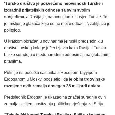
“
Tursko društvo je posvećeno neovisnosti Turske i
izgradnji prijateljskih odnosa sa svim svojim
susjedima
, a Rusija je, naravno, turski susjed Turske. To
je mišljenje glasača koje se ne može odbaciti”, zaključio je
politolog.
U kratkom obraćanju novinarima je ruski predsjednik u
društvu turskog kolege jučer izjavio kako Rusija i Turska
blisko surađuju u međunarodnim odnosima i na globalnim
pitanjima.
Putin je na početku sastanka s Recepom Tayyipom
Erdoganom u Moskvi podsjetio i da je
obim trgovinske
razmjene ovih zemalja dosegao 35 milijardi dolara
.
Predsjednik Erdogan je ukazao na značaj suradnje ovih
zemalja s ciljem postizanja političkog rješenja za Siriju.
“Zajednički koraci Turske i Rusije u Siriji su izuzetno