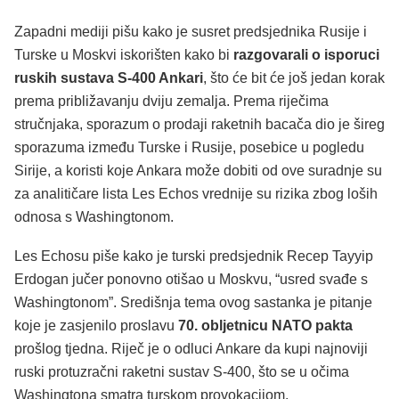
Zapadni mediji pišu kako je susret predsjednika Rusije i
Turske u Moskvi iskorišten kako bi
razgovarali o isporuci
ruskih sustava S-400 Ankari
, što će bit će još jedan korak
prema približavanju dviju zemalja. Prema riječima
stručnjaka, sporazum o prodaji raketnih bacača dio je šireg
sporazuma između Turske i Rusije, posebice u pogledu
Sirije, a koristi koje Ankara može dobiti od ove suradnje su
za analitičare lista Les Echos vrednije su rizika zbog loših
odnosa s Washingtonom.
Les Echosu piše kako je turski predsjednik Recep Tayyip
Erdogan jučer ponovno otišao u Moskvu, “usred svađe s
Washingtonom”. Središnja tema ovog sastanka je pitanje
koje je zasjenilo proslavu
70. obljetnicu NATO pakta
prošlog tjedna. Riječ je o odluci Ankare da kupi najnoviji
ruski protuzračni raketni sustav S-400, što se u očima
Washingtona smatra turskom provokacijom.