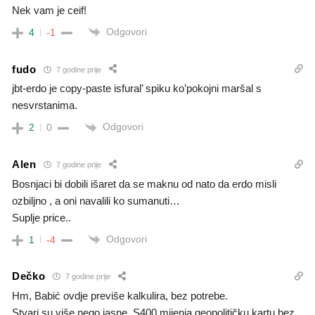
Nek vam je ceif!
Odgovori
4
-1
fudo
7 godine prije
jbt-erdo je copy-paste isfural’ spiku ko’pokojni maršal s
nesvrstanima.
Odgovori
2
0
Alen
7 godine prije
Bosnjaci bi dobili išaret da se maknu od nato da erdo misli
ozbiljno , a oni navalili ko sumanuti…
Suplje price..
Odgovori
1
-4
Dečko
7 godine prije
Hm, Babić ovdje previše kalkulira, bez potrebe.
Stvari su više nego jasne, S400 mijenja geopolitičku kartu bez