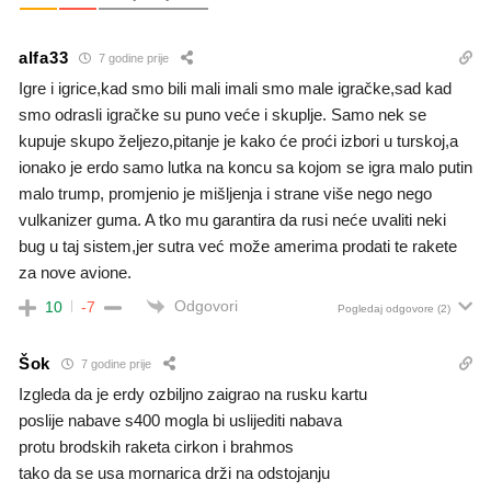
alfa33
7 godine prije
Igre i igrice,kad smo bili mali imali smo male igračke,sad kad
smo odrasli igračke su puno veće i skuplje. Samo nek se
kupuje skupo željezo,pitanje je kako će proći izbori u turskoj,a
ionako je erdo samo lutka na koncu sa kojom se igra malo putin
malo trump, promjenio je mišljenja i strane više nego nego
vulkanizer guma. A tko mu garantira da rusi neće uvaliti neki
bug u taj sistem,jer sutra već može amerima prodati te rakete
za nove avione.
Odgovori
10
-7
Pogledaj odgovore
(2)
Šok
7 godine prije
Izgleda da je erdy ozbiljno zaigrao na rusku kartu
poslije nabave s400 mogla bi uslijediti nabava
protu brodskih raketa cirkon i brahmos
tako da se usa mornarica drži na odstojanju