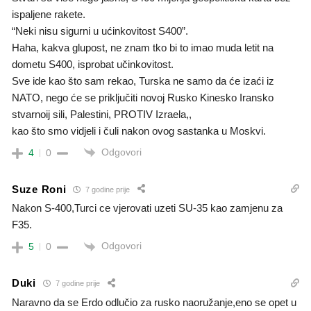
ispaljene rakete.
“Neki nisu sigurni u ućinkovitost S400”.
Haha, kakva glupost, ne znam tko bi to imao muda letit na
dometu S400, isprobat učinkovitost.
Sve ide kao što sam rekao, Turska ne samo da će izaći iz
NATO, nego će se priključiti novoj Rusko Kinesko Iransko
stvarnoij sili, Palestini, PROTIV Izraela,,
kao što smo vidjeli i čuli nakon ovog sastanka u Moskvi.
Odgovori
4
0
Suze Roni
7 godine prije
Nakon S-400,Turci ce vjerovati uzeti SU-35 kao zamjenu za
F35.
Odgovori
5
0
Duki
7 godine prije
Naravno da se Erdo odlučio za rusko naoružanje,eno se opet u