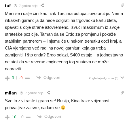
tuf
7 godine prije
Meni se i dalje čini kao rizik Turcima ustupati ovo oružje. Nema
nikakvih garancija da neće odigrati na trgovačku kartu blefa,
spavati s obje strane istovremeno, izvući maksimum iz svoje
strateške pozicije. Taman da se Erdo za promjenu i pokaže
stabilnim partnerom – i njemu će u nekom trenutku doći kraj, a
CIA vjerojatno već radi na novoj garnituri koja ga treba
zamijeniti. I što onda? Erdo odlazi, S400 ostaje – a jednostavno
ne stoji da se reverse engineering tog sustava ne može
napraviti.
Odgovori
3
-9
Pogledaj odgovore
(3)
milan
7 godine prije
Sve to zivi raste i grana se! Rusija, Kina traze vrijednosti
prihvatljive za sve, nadam se
Odgovori
16
0