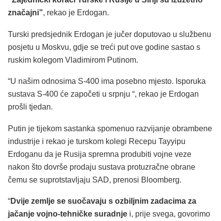
značajni”
, rekao je Erdogan.
Turski predsjednik Erdogan je jučer doputovao u službenu
posjetu u Moskvu, gdje se treći put ove godine sastao s
ruskim kolegom Vladimirom Putinom.
“U našim odnosima S-400 ima posebno mjesto. Isporuka
sustava S-400 će započeti u srpnju “, rekao je Erdogan
prošli tjedan.
Putin je tijekom sastanka spomenuo razvijanje obrambene
industrije i rekao je turskom kolegi Recepu Tayyipu
Erdoganu da je Rusija spremna produbiti vojne veze
nakon što dovrše prodaju sustava protuzračne obrane
čemu se suprotstavljaju SAD, prenosi Bloomberg.
“
Dvije zemlje se suočavaju s ozbiljnim zadacima za
jačanje vojno-tehničke suradnje
i, prije svega, govorimo