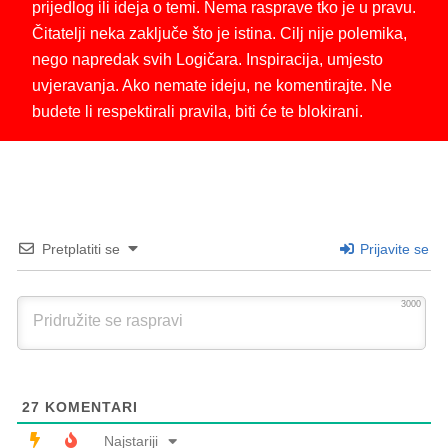
prijedlog ili ideja o temi. Nema rasprave tko je u pravu.
Čitatelji neka zaključe što je istina. Cilj nije polemika,
nego napredak svih Logičara. Inspiracija, umjesto
uvjeravanja. Ako nemate ideju, ne komentirajte. Ne
budete li respektirali pravila, biti će te blokirani.
Pretplatiti se
Prijavite se
3000
27
KOMENTARI
Najstariji