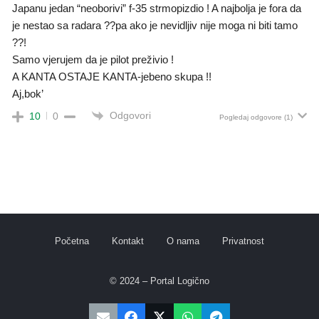
Japanu jedan “neoborivi” f-35 strmopizdio ! A najbolja je fora da
je nestao sa radara ??pa ako je nevidljiv nije moga ni biti tamo
??!
Samo vjerujem da je pilot preživio !
A KANTA OSTAJE KANTA-jebeno skupa !!
Aj,bok’
Odgovori
10
0
Pogledaj odgovore
(1)
Početna
Kontakt
O nama
Privatnost
© 2024 – Portal Logično