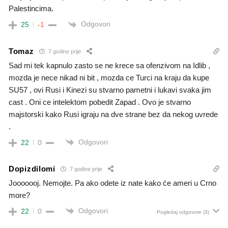
Palestincima.
Odgovori
25
-1
Tomaz
7 godine prije
Sad mi tek kapnulo zasto se ne krece sa ofenzivom na Idlib ,
mozda je nece nikad ni bit , mozda ce Turci na kraju da kupe
SU57 , ovi Rusi i Kinezi su stvarno pametni i lukavi svaka jim
cast . Oni ce intelektom pobedit Zapad . Ovo je stvarno
majstorski kako Rusi igraju na dve strane bez da nekog uvrede
.
Odgovori
22
0
Dopizdilomi
7 godine prije
Jooooooj. Nemojte. Pa ako odete iz nate kako će ameri u Crno
more?
Odgovori
22
0
Pogledaj odgovore
(3)