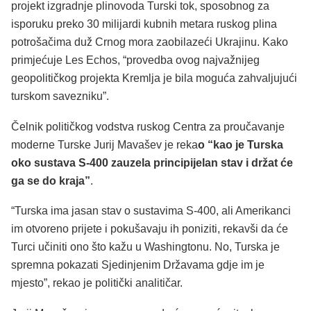
projekt izgradnje plinovoda Turski tok, sposobnog za
isporuku preko 30 milijardi kubnih metara ruskog plina
potrošačima duž Crnog mora zaobilazeći Ukrajinu. Kako
primjećuje Les Echos, “provedba ovog najvažnijeg
geopolitičkog projekta Kremlja je bila moguća zahvaljujući
turskom savezniku”.
Čelnik političkog vodstva ruskog Centra za proučavanje
moderne Turske Jurij Mavašev je reka
o “kao je Turska
oko sustava S-400 zauzela principijelan stav i držat će
ga se do kraja”
.
“Turska ima jasan stav o sustavima S-400, ali Amerikanci
im otvoreno prijete i pokušavaju ih poniziti, rekavši da će
Turci učiniti ono što kažu u Washingtonu. No, Turska je
spremna pokazati Sjedinjenim Državama gdje im je
mjesto”, rekao je politički analitičar.