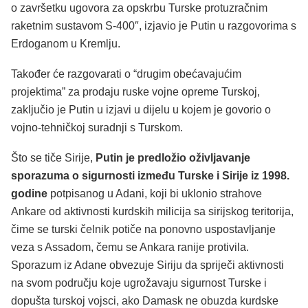
o završetku ugovora za opskrbu Turske protuzračnim
raketnim sustavom S-400″, izjavio je Putin u razgovorima s
Erdoganom u Kremlju.
Također će razgovarati o “drugim obećavajućim
projektima” za prodaju ruske vojne opreme Turskoj,
zaključio je Putin u izjavi u dijelu u kojem je govorio o
vojno-tehničkoj suradnji s Turskom.
Što se tiče Sirije,
Putin je predložio oživljavanje
sporazuma o sigurnosti između Turske i Sirije iz 1998.
godine
potpisanog u Adani, koji bi uklonio strahove
Ankare od aktivnosti kurdskih milicija sa sirijskog teritorija,
čime se turski čelnik potiče na ponovno uspostavljanje
veza s Assadom, čemu se Ankara ranije protivila.
Sporazum iz Adane obvezuje Siriju da spriječi aktivnosti
na svom području koje ugrožavaju sigurnost Turske i
dopušta turskoj vojsci, ako Damask ne obuzda kurdske