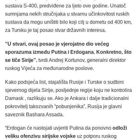
sustava S-400, predviđene za ljeto ove godine. Unatoč
sumnjama nekih stručnjaka u stvarnu učinkovitost ruskih
sustava da mogu uništiti bilo koji cilj u dometu od 400 km,
za Tursku je taj posao stvar državnih interesa.
“U stvari, ovaj posao je vjerojatno dio većeg
sporazuma između Putina i Erdogana. Konkretno, što
se tiče Sirije”
, tvrdi Andrej Kortunov, generalni direktor
ruskog Vijeća za međunarodne poslove.
Kako podsjeća list, stajališta Rusije i Turske o sudbini
sjevernog dijela Sirije, posljednje regije koju ne kontrolira
Damask , razlikuju se. Ako je Ankara i dalje tradicionalni
pokrovitelj takozvanih “pobunjenika”, Rusija je glavni
saveznik Bashara Assada.
“Erdogan će nastojati uvjeriti Putina da ponovno
odloži
veliku ofenzivu sirijske vojske
uz potporu ruskog