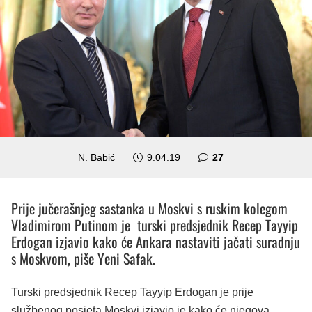
komentara
N. Babić
9.04.19
27
Prije jučerašnjeg sastanka u Moskvi s ruskim kolegom
Vladimirom Putinom je turski predsjednik Recep Tayyip
Erdogan izjavio kako će Ankara nastaviti jačati suradnju
s Moskvom, piše Yeni Safak.
Turski predsjednik Recep Tayyip Erdogan je prije
službenog posjeta Moskvi izjavio je kako će njegova