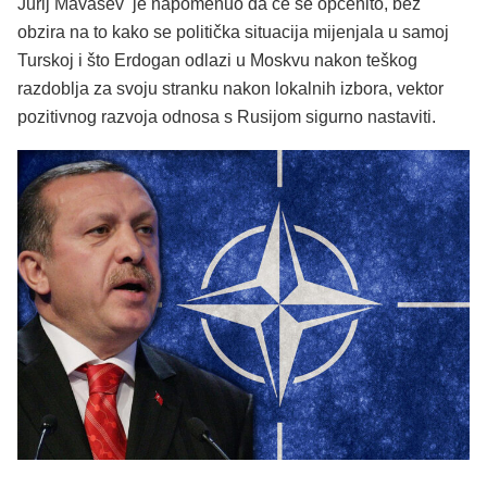
Jurij Mavašev je napomenuo da će se općenito, bez
obzira na to kako se politička situacija mijenjala u samoj
Turskoj i što Erdogan odlazi u Moskvu nakon teškog
razdoblja za svoju stranku nakon lokalnih izbora, vektor
pozitivnog razvoja odnosa s Rusijom sigurno nastaviti.