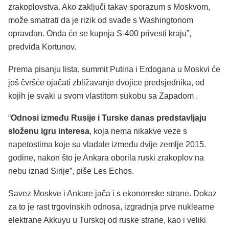
zrakoplovstva. Ako zaključi takav sporazum s Moskvom,
može smatrati da je rizik od svađe s Washingtonom
opravdan. Onda će se kupnja S-400 privesti kraju”,
predviđa Kortunov.
Prema pisanju lista, summit Putina i Erdogana u Moskvi će
još čvršće ojačati zbližavanje dvojice predsjednika, od
kojih je svaki u svom vlastitom sukobu sa Zapadom .
“
Odnosi između Rusije i Turske danas predstavljaju
složenu igru interesa
, koja nema nikakve veze s
napetostima koje su vladale između dvije zemlje 2015.
godine, nakon što je Ankara oborila ruski zrakoplov na
nebu iznad Sirije”, piše Les Echos.
Savez Moskve i Ankare jača i s ekonomske strane. Dokaz
za to je rast trgovinskih odnosa, izgradnja prve nuklearne
elektrane Akkuyu u Turskoj od ruske strane, kao i veliki