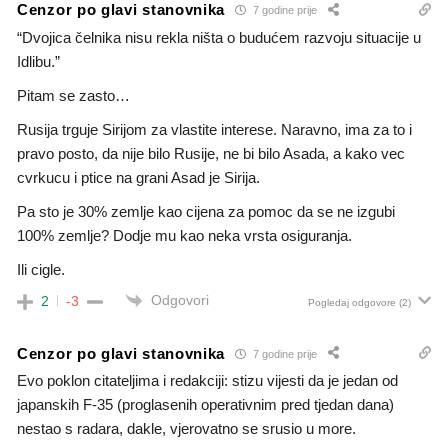
Cenzor po glavi stanovnika
7 godine prije
“Dvojica čelnika nisu rekla ništa o budućem razvoju situacije u
Idlibu.”
Pitam se zasto…
Rusija trguje Sirijom za vlastite interese. Naravno, ima za to i
pravo posto, da nije bilo Rusije, ne bi bilo Asada, a kako vec
cvrkucu i ptice na grani Asad je Sirija.
Pa sto je 30% zemlje kao cijena za pomoc da se ne izgubi
100% zemlje? Dodje mu kao neka vrsta osiguranja.
Ili cigle.
Odgovori
2
-3
Pogledaj odgovore
(2)
Cenzor po glavi stanovnika
7 godine prije
Evo poklon citateljima i redakciji: stizu vijesti da je jedan od
japanskih F-35 (proglasenih operativnim pred tjedan dana)
nestao s radara, dakle, vjerovatno se srusio u more.