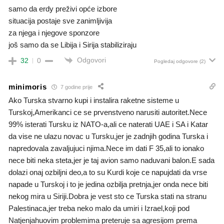
samo da erdy preživi opće izbore
situacija postaje sve zanimljivija
za njega i njegove sponzore
još samo da se Libija i Sirija stabiliziraju
Odgovori
32
0
Pogledaj odgovore
(2)
minimoris
7 godine prije
Ako Turska stvarno kupi i instalira raketne sisteme u
Turskoj,Amerikanci ce se prvenstveno narusiti autoritet.Nece
99% isterati Tursku iz NATO-a,ali ce naterati UAE i SA i Katar
da vise ne ulazu novac u Tursku,jer je zadnjih godina Turska i
napredovala zavaljujuci njima.Nece im dati F 35,ali to ionako
nece biti neka steta,jer je taj avion samo naduvani balon.E sada
dolazi onaj ozbiljni deo,a to su Kurdi koje ce napujdati da vrse
napade u Turskoj i to je jedina ozbilja pretnja,jer onda nece biti
nekog mira u Siriji.Dobra je vest sto ce Turska stati na stranu
Palestinaca,jer treba neko malo da umiri i Izrael,koji pod
Natjenjahuovim problemima preteruje sa agresijom prema