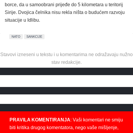
borce, da u samoobrani prijeđe do 5 kilometara u teritorij
Sirije. Dvojica čelnika nisu rekla ništa o budućem razvoju
situacije u Idlibu.
NATO
SANKCIJE
Stavovi izneseni u tekstu i u komentarima ne odražavaju nužno
stav redakcije.
PRAVILA KOMENTIRANJA
: Vaši komentari ne smiju
biti kritika drugog komentatora, nego vaše mišljenje,