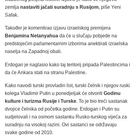
zemlja
nastaviti jačati suradnju s Rusijom
, piše Yeni
Safak.
Također je komentirao izjavu izraelskog premijera
Benjamina Netanyahua
da će u slučaju pobjede na
predstojećim parlamentarnim izborima anektirati izraelska
naselja na Zapadnoj obali.
Erdogan je naglasio kako taj teritorij pripada Palestincima i
da će Ankara stati na stranu Palestine.
Kako navodi turski provladin list, turski čelnik i njegov ruski
kolega Vladimir Putin u ponedjeljak će otvoriti
Godinu
kulture i turizma Rusije i Turske
. To je bio treći sastanak
dvojice čelnika od početka godine. Erdogan i Putin su
sudjelovali i na osmom sastanku Rusko-turskog vijeća za
suradnju na visokoj razini. Ovi sastanci se održavaju
svake godine od 2010.