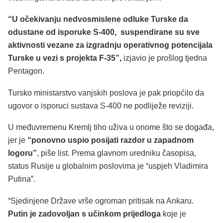
“U očekivanju nedvosmislene odluke Turske da
odustane od isporuke S-400, suspendirane su sve
aktivnosti vezane za izgradnju operativnog potencijala
Turske u vezi s projekta F-35”,
izjavio je prošlog tjedna
Pentagon.
Tursko ministarstvo vanjskih poslova je pak priopćilo da
ugovor o isporuci sustava S-400 ne podliježe reviziji.
U međuvremenu Kremlj tiho uživa u onome što se događa,
jer je
“ponovno uspio posijati razdor u zapadnom
logoru”
, piše list. Prema glavnom uredniku časopisa,
status Rusije u globalnim poslovima je “uspjeh Vladimira
Putina”.
“Sjedinjene Države vrše ogroman pritisak na Ankaru.
Putin je zadovoljan s učinkom prijedloga
koje je