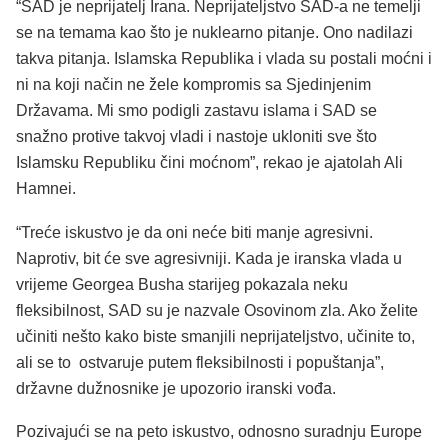
“SAD je neprijatelj Irana. Neprijateljstvo SAD-a ne temelji
se na temama kao što je nuklearno pitanje. Ono nadilazi
takva pitanja. Islamska Republika i vlada su postali moćni i
ni na koji način ne žele kompromis sa Sjedinjenim
Državama. Mi smo podigli zastavu islama i SAD se
snažno protive takvoj vladi i nastoje ukloniti sve što
Islamsku Republiku čini moćnom”, rekao je ajatolah Ali
Hamnei.
“Treće iskustvo je da oni neće biti manje agresivni.
Naprotiv, bit će sve agresivniji. Kada je iranska vlada u
vrijeme Georgea Busha starijeg pokazala neku
fleksibilnost, SAD su je nazvale Osovinom zla. Ako želite
učiniti nešto kako biste smanjili neprijateljstvo, učinite to,
ali se to ostvaruje putem fleksibilnosti i popuštanja”,
državne dužnosnike je upozorio iranski vođa.
Pozivajući se na peto iskustvo, odnosno suradnju Europe