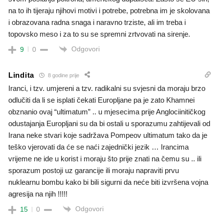
na to ih tijeraju njihovi motivi i potrebe, potrebna im je skolovana
i obrazovana radna snaga i naravno trziste, ali im treba i
topovsko meso i za to su se spremni zrtvovati na sirenje.
Odgovori
9
0
Lindita
8 godine prije
Iranci, i tzv. umjereni a tzv. radikalni su svjesni da moraju brzo
odlučiti da li se isplati čekati Europljane pa je zato Khamnei
obznanio ovaj “ultimatum” .. u mjesecima prije Anglociinitičkog
odustajanja Europljani su da bi ostali u sporazumu zahtijevali od
Irana neke stvari koje sadržava Pompeov ultimatum tako da je
teško vjerovati da će se naći zajednički jezik … Irancima
vrijeme ne ide u korist i moraju što prije znati na čemu su .. ili
sporazum postoji uz garancije ili moraju napraviti prvu
nuklearnu bombu kako bi bili sigurni da neće biti izvršena vojna
agresija na njih !!!!!
Odgovori
15
0