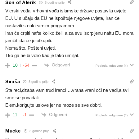
Son of Alerik
8 godine prije
Vjerski vođa, vrhovni vođa islamske države postavlja uvjete
EU. U slučaju da EU ne ispoštuje njegove uvjete, Iran će
nastaviti s nuklearnim programom.
Iran će crpiti nafte koliko želi, a za svu iscrpljenu naftu EU mora
jamčiti da će je otkupiti.
Nema što. Pošteni uvjeti.
Tko ga ne bi volio kad je tako umiljat.
Odgovori
10
-54
Pogledaj odgovore
(4)
Siniša
8 godine prije
Sta reci,dzaba vam trud Iranci….vrana vrani oči ne vadi,a svi
smo se ponadali.
Elem,korigujte uslove jer ne moze se sve dobiti.
Odgovori
11
-1
Pogledaj odgovore
(4)
Mucke
8 godine prije