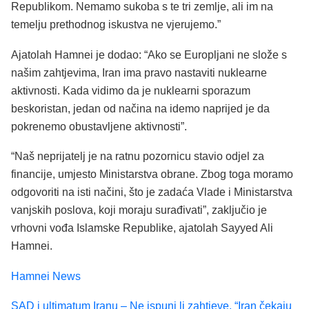
Republikom. Nemamo sukoba s te tri zemlje, ali im na
temelju prethodnog iskustva ne vjerujemo.”
Ajatolah Hamnei je dodao: “Ako se Europljani ne slože s
našim zahtjevima, Iran ima pravo nastaviti nuklearne
aktivnosti. Kada vidimo da je nuklearni sporazum
beskoristan, jedan od načina na idemo naprijed je da
pokrenemo obustavljene aktivnosti”.
“Naš neprijatelj je na ratnu pozornicu stavio odjel za
financije, umjesto Ministarstva obrane. Zbog toga moramo
odgovoriti na isti načini, što je zadaća Vlade i Ministarstva
vanjskih poslova, koji moraju surađivati”, zaključio je
vrhovni vođa Islamske Republike, ajatolah Sayyed Ali
Hamnei.
Hamnei News
SAD i ultimatum Iranu – Ne ispuni li zahtjeve, “Iran čekaju