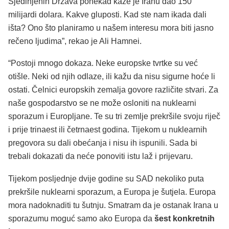
Sjedinjenih Država ponekad kaže je Iranu dao 150
milijardi dolara. Kakve gluposti. Kad ste nam ikada dali
išta? Ono što planiramo u našem interesu mora biti jasno
rečeno ljudima”, rekao je Ali Hamnei.
“Postoji mnogo dokaza. Neke europske tvrtke su već
otišle. Neki od njih odlaze, ili kažu da nisu sigurne hoće li
ostati. Čelnici europskih zemalja govore različite stvari. Za
naše gospodarstvo se ne može osloniti na nuklearni
sporazum i Europljane. Te su tri zemlje prekršile svoju riječ
i prije trinaest ili četrnaest godina. Tijekom u nuklearnih
pregovora su dali obećanja i nisu ih ispunili. Sada bi
trebali dokazati da neće ponoviti istu laž i prijevaru.
Tijekom posljednje dvije godine su SAD nekoliko puta
prekršile nuklearni sporazum, a Europa je šutjela. Europa
mora nadoknaditi tu šutnju. Smatram da je ostanak Irana u
sporazumu moguć samo ako Europa da
šest konkretnih