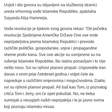
Uvjeti i dio govora su objavljeni na službenoj stranici
ureda vrhovnog vođe Islamske Republike, ajatolaha
Sayyeda Alija Hamneija.
Vođa revolucije je tijekom svog govora rekao: “Od početka
revolucije Sjedinjene Američke Države čine sve vrste
neprijateljstva prema Islamskoj Republici i provode
različite političke, gospodarske, vojne i propagandne
sheme protiv Irana. Sve ove akcije su usmjerene su na
rušenje Islamske Republike, što stalno ponavljam i to nije
nešto novo. Svi su njihovi planovi propali. Usporedite Iran
danas s onim prije četrdeset godina i vidjet ćete da
napreduje u različitim smjerovima i mogućnostima. Dakle,
svi su njihovi planovi propali. Ali baš kao Tom, iz poznatog
crtića Tom i Jerry, oni će opet pokušati. No, ne treba
sumnjati u neuspjeh naših neprijatelja i to je jasno svima
koji poznaju islamsku misao.