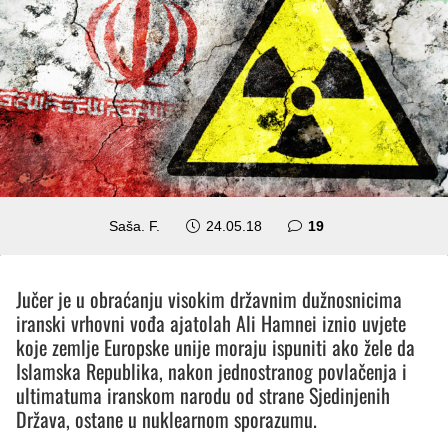
komentara
Saša. F.
24.05.18
19
Jučer je u obraćanju visokim državnim dužnosnicima
iranski vrhovni vođa ajatolah Ali Hamnei iznio uvjete
koje zemlje Europske unije moraju ispuniti ako žele da
Islamska Republika, nakon jednostranog povlačenja i
ultimatuma iranskom narodu od strane Sjedinjenih
Država, ostane u nuklearnom sporazumu.