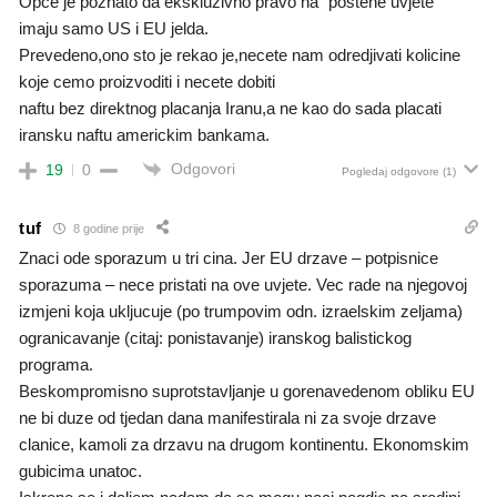
Opce je poznato da ekskluzivno pravo na “postene uvjete”
imaju samo US i EU jelda.
Prevedeno,ono sto je rekao je,necete nam odredjivati kolicine
koje cemo proizvoditi i necete dobiti
naftu bez direktnog placanja Iranu,a ne kao do sada placati
iransku naftu americkim bankama.
Odgovori
19
0
Pogledaj odgovore
(1)
tuf
8 godine prije
Znaci ode sporazum u tri cina. Jer EU drzave – potpisnice
sporazuma – nece pristati na ove uvjete. Vec rade na njegovoj
izmjeni koja ukljucuje (po trumpovim odn. izraelskim zeljama)
ogranicavanje (citaj: ponistavanje) iranskog balistickog
programa.
Beskompromisno suprotstavljanje u gorenavedenom obliku EU
ne bi duze od tjedan dana manifestirala ni za svoje drzave
clanice, kamoli za drzavu na drugom kontinentu. Ekonomskim
gubicima unatoc.