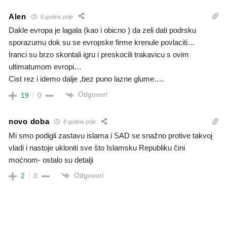
Alen
8 godine prije
Dakle evropa je lagala (kao i obicno ) da zeli dati podrsku
sporazumu dok su se evropske firme krenule povlaciti…
Iranci su brzo skontali igru i preskocili trakavicu s ovim
ultimatumom evropi…
Cist rez i idemo dalje ,bez puno lazne glume….
Odgovori
19
0
novo doba
8 godine prije
Mi smo podigli zastavu islama i SAD se snažno protive takvoj
vladi i nastoje ukloniti sve što Islamsku Republiku čini
moćnom- ostalo su detalji
Odgovori
2
0