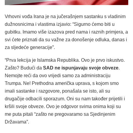
Vrhovni vođa Irana je na jučerašnjem sastanku s vladinim
dužnosnicima i vlastima izjavio: “Sigurno ćemo biti u
gubitku. Imamo više izazova pred nama i raznih primjera, a
svi ćete priznati da su važne za donošenje odluka, danas i
za sljedeće generacije”.
“Prva lekcija je Islamska Republika. Ovo je prvo iskustvo.
Zašto? Budući da
SAD ne ispunjavaju svoje obveze
.
Nemojte reći da ovo vrijedi samo za administraciju
Trumpa. Ne! Prethodna američka uprava, s kojom smo
imali sastanke i razgovore, ponašala se isto, ali su
drugačije odbacili sporazum. Oni su nam također prijetili i
kršili svoje obveze. Ovo je odgovor svima onima koji su
me puta pitali “zašto ne pregovaramo sa Sjedinjenim
Državama”.