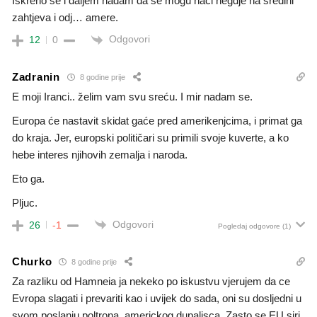
Iskreno se i daljem nadam da se mogu naci negdje na sredini
zahtjeva i odj… amere.
Odgovori
12
0
Zadranin
8 godine prije
E moji Iranci.. želim vam svu sreću. I mir nadam se.
Europa će nastavit skidat gaće pred amerikenjcima, i primat ga
do kraja. Jer, europski političari su primili svoje kuverte, a ko
hebe interes njihovih zemalja i naroda.
Eto ga.
Pljuc.
Odgovori
26
-1
Pogledaj odgovore
(1)
Churko
8 godine prije
Za razliku od Hamneia ja nekeko po iskustvu vjerujem da ce
Evropa slagati i prevariti kao i uvijek do sada, oni su dosljedni u
svom poslanju poltrona, americkog dupalisca. Zasto se EU siri,