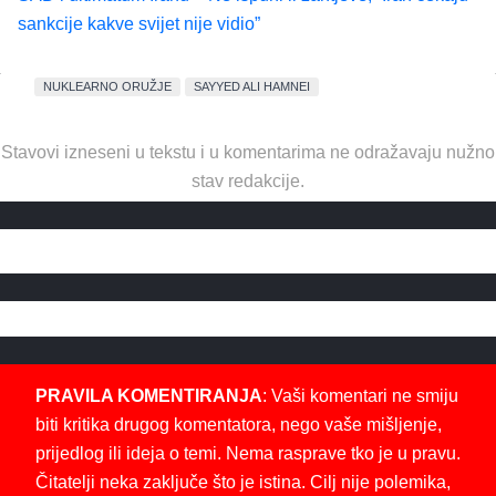
sankcije kakve svijet nije vidio”
NUKLEARNO ORUŽJE
SAYYED ALI HAMNEI
Stavovi izneseni u tekstu i u komentarima ne odražavaju nužno
stav redakcije.
PRAVILA KOMENTIRANJA
: Vaši komentari ne smiju
biti kritika drugog komentatora, nego vaše mišljenje,
prijedlog ili ideja o temi. Nema rasprave tko je u pravu.
Čitatelji neka zaključe što je istina. Cilj nije polemika,