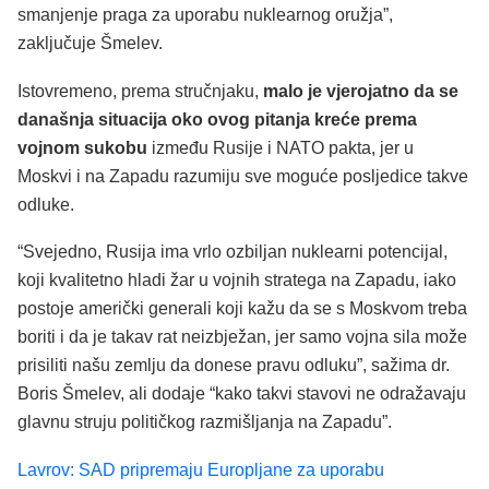
smanjenje praga za uporabu nuklearnog oružja”,
zaključuje Šmelev.
Istovremeno, prema stručnjaku,
malo je vjerojatno da se
današnja situacija oko ovog pitanja kreće prema
vojnom sukobu
između Rusije i NATO pakta, jer u
Moskvi i na Zapadu razumiju sve moguće posljedice takve
odluke.
“Svejedno, Rusija ima vrlo ozbiljan nuklearni potencijal,
koji kvalitetno hladi žar u vojnih stratega na Zapadu, iako
postoje američki generali koji kažu da se s Moskvom treba
boriti i da je takav rat neizbježan, jer samo vojna sila može
prisiliti našu zemlju da donese pravu odluku”, sažima dr.
Boris Šmelev, ali dodaje “kako takvi stavovi ne odražavaju
glavnu struju političkog razmišljanja na Zapadu”.
Lavrov: SAD pripremaju Europljane za uporabu