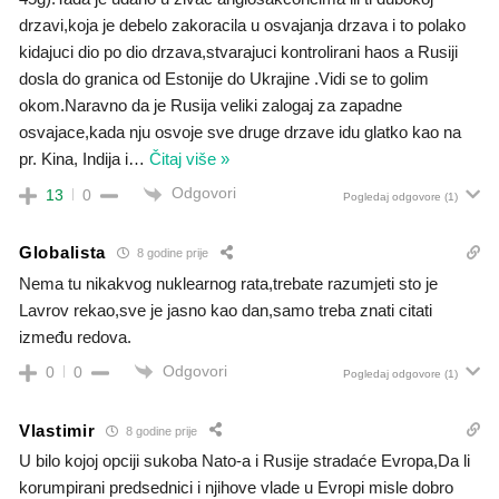
drzavi,koja je debelo zakoracila u osvajanja drzava i to polako
kidajuci dio po dio drzava,stvarajuci kontrolirani haos a Rusiji
dosla do granica od Estonije do Ukrajine .Vidi se to golim
okom.Naravno da je Rusija veliki zalogaj za zapadne
osvajace,kada nju osvoje sve druge drzave idu glatko kao na
pr. Kina, Indija i
…
Čitaj više »
Odgovori
13
0
Pogledaj odgovore
(1)
Globalista
8 godine prije
Nema tu nikakvog nuklearnog rata,trebate razumjeti sto je
Lavrov rekao,sve je jasno kao dan,samo treba znati citati
između redova.
Odgovori
0
0
Pogledaj odgovore
(1)
Vlastimir
8 godine prije
U bilo kojoj opciji sukoba Nato-a i Rusije stradaće Evropa,Da li
korumpirani predsednici i njihove vlade u Evropi misle dobro