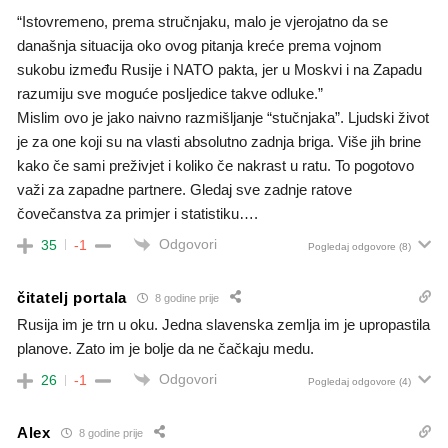
“Istovremeno, prema stručnjaku, malo je vjerojatno da se
današnja situacija oko ovog pitanja kreće prema vojnom
sukobu između Rusije i NATO pakta, jer u Moskvi i na Zapadu
razumiju sve moguće posljedice takve odluke.”
Mislim ovo je jako naivno razmišljanje “stučnjaka”. Ljudski život
je za one koji su na vlasti absolutno zadnja briga. Više jih brine
kako če sami preživjet i koliko če nakrast u ratu. To pogotovo
važi za zapadne partnere. Gledaj sve zadnje ratove
čovečanstva za primjer i statistiku….
Odgovori
35
-1
Pogledaj odgovore
(8)
čitatelj portala
8 godine prije
Rusija im je trn u oku. Jedna slavenska zemlja im je upropastila
planove. Zato im je bolje da ne čačkaju medu.
Odgovori
26
-1
Pogledaj odgovore
(4)
Alex
8 godine prije