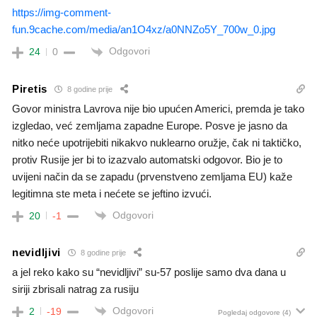
https://img-comment-
fun.9cache.com/media/an1O4xz/a0NNZo5Y_700w_0.jpg
Odgovori
24
0
Piretis
8 godine prije
Govor ministra Lavrova nije bio upućen Americi, premda je tako
izgledao, već zemljama zapadne Europe. Posve je jasno da
nitko neće upotrijebiti nikakvo nuklearno oružje, čak ni taktičko,
protiv Rusije jer bi to izazvalo automatski odgovor. Bio je to
uvijeni način da se zapadu (prvenstveno zemljama EU) kaže
legitimna ste meta i nećete se jeftino izvući.
Odgovori
20
-1
nevidljivi
8 godine prije
a jel reko kako su “nevidljivi” su-57 poslije samo dva dana u
siriji zbrisali natrag za rusiju
Odgovori
2
-19
Pogledaj odgovore
(4)