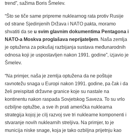
trend”, sažima Boris Šmelev.
“Što se tiče same pripreme nuklearnog rata protiv Rusije
od strane Sjedinjenih Država i NATO pakta, moramo
shvatiti da se
u svim glavnim dokumentima Pentagona i
NATO-a Moskva proglašava neprijateljem
. Naša zemlja
je optužena za pokušaj razbijanja sustava međunarodnih
odnosa koji je uspostavljen nakon 1991. godine”, izjavio je
Šmelev.
“Na primjer, naša je zemlja optužena da ne poštuje
ravnotežu snaga u Europi nakon 1991. godine, pa čak i da
želi preispitati državne granice koje su nastale na
kontinentu nakon raspada Sovjetskog Saveza. To su vrlo
ozbiljne optužbe, a sve ih prati američka nuklearna
strategija kojoj je cilj razvoj sve tri nuklearne komponenti i
stvaranje novih nuklearnih streljiva. Na primjer, to je
municija niske snage, koja je tako ozbiljna prijetnju kao