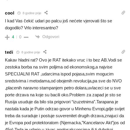
cool
8 godine prije
I kad Vas čekić udari po palcu još nećete vjerovati što se
dogodilo? Vrlo interesantno?
Odgovori
4
0
tedi
8 godine prije
Kakav hladni rat? Ovo je RAT itekako vruc i to bez AB.Vodi se
zestoka borba na svim poljima od ekonomskog,a najvise
SPECIJALNI RAT ,udarcima ispod pojasa,svim mogucim
sredstvima i metodama,od obojenih revolucija,pa sve do NVO
,placenih naravno stampanjem petro dolara,uvlaceci se u sve
porte drzava na koje su bacili oko.Problem za zapad je sto se
Rusija usuduje da bilo sta prigovori “izuzetnima”.Tarapana je
nastala kada je Putin odrzao govor u Minhenu Evropi,gdje svijet
treba da suraduje i postuje suverenitet drugih drzava,znajuci da
je Evropa pod protektoratom (Njemacka,”Kancelarov Akt”jos od
45g).Tada je udario u zivac anglosakconcima ili ti dubokoj