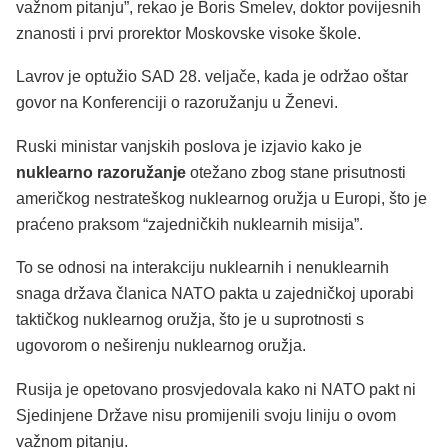
važnom pitanju”, rekao je Boris Šmelev, doktor povijesnih
znanosti i prvi prorektor Moskovske visoke škole.
Lavrov je optužio SAD 28. veljače, kada je održao oštar
govor na Konferenciji o razoružanju u Ženevi.
Ruski ministar vanjskih poslova je izjavio kako je
nuklearno razoružanje
otežano zbog stane prisutnosti
američkog nestrateškog nuklearnog oružja u Europi, što je
praćeno praksom “zajedničkih nuklearnih misija”.
To se odnosi na interakciju nuklearnih i nenuklearnih
snaga država članica NATO pakta u zajedničkoj uporabi
taktičkog nuklearnog oružja, što je u suprotnosti s
ugovorom o neširenju nuklearnog oružja.
Rusija je opetovano prosvjedovala kako ni NATO pakt ni
Sjedinjene Države nisu promijenili svoju liniju o ovom
važnom pitanju.