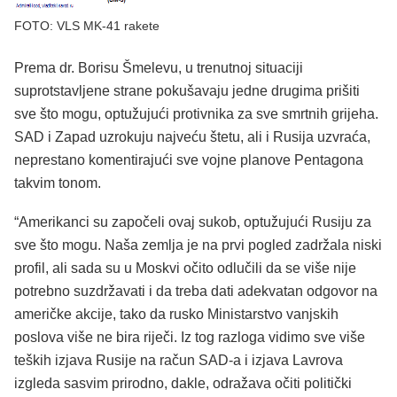
FOTO: VLS MK-41 rakete
Prema dr. Borisu Šmelevu, u trenutnoj situaciji
suprotstavljene strane pokušavaju jedne drugima prišiti
sve što mogu, optužujući protivnika za sve smrtnih grijeha.
SAD i Zapad uzrokuju najveću štetu, ali i Rusija uzvraća,
neprestano komentirajući sve vojne planove Pentagona
takvim tonom.
“Amerikanci su započeli ovaj sukob, optužujući Rusiju za
sve što mogu. Naša zemlja je na prvi pogled zadržala niski
profil, ali sada su u Moskvi očito odlučili da se više nije
potrebno suzdržavati i da treba dati adekvatan odgovor na
američke akcije, tako da rusko Ministarstvo vanjskih
poslova više ne bira riječi. Iz tog razloga vidimo sve više
teških izjava Rusije na račun SAD-a i izjava Lavrova
izgleda sasvim prirodno, dakle, odražava očiti politički