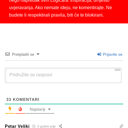
nego napredak svih Logičara. Inspiracija, umjesto
uvjeravanja. Ako nemate ideju, ne komentirajte. Ne
budete li respektirali pravila, biti će te blokirani.
Pretplatiti se
Prijavite se
3000
33
KOMENTARI
Najstariji
Petar Veliki
8 godine prije