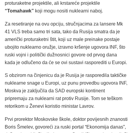
proturaketne projektile, ali krstareće projektile
“Tomahawk”
koji mogu nositi nuklearni naboj.
Za resetiranje na ovu opciju, stručnjacima za lansere Mk
41 VLS treba samo tri sata, tako da Rusija smatra da je
američki proturaketni štit, koji uz male preinake postaje
ubojito nuklearno oružje, izravno kršenje ugovora INF, što
ruski vojni i politički dužnosnici govore od prvog dana
kada je odlučeno da će se ovi sustavi rasporediti u Europi.
S obzirom na činjenicu da je Rusija je rasporedila taktičke
nuklearne snage u Europi, uz punu provedbu ugovora INF,
Moskva je zaključila da SAD europski kontinent
pripremaju za nuklearni rat protiv Rusije. Tom se teškom
retorikom u Ženevi koristio ministar Lavrov.
Prvi prorektor Moskovske škole, doktor povijesnih znanosti
Boris Šmelev, govoreći za ruski portal “Ekonomija danas”,