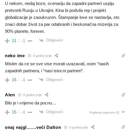
U nekom, nedaj boze, scenariju da zapadni partneri uspiju
pretvoriti Rusiju u Ukrajini, Kina bi podvila rep i projekt
globalizacije je zaoukruzen. Štampanje love se nastavlja, sto
znaci dobar život za par odabranih i beskonačna mizerija za
90% planete, forever.
Odgovori
21
-1
neko ime
8 godine prije
Mislim da ce se sve vise morati uvazavati, osim “nasih
zapadnih partnera, i “nasi istocni partneri”.
Odgovori
15
-1
Alen
8 godine prije
Bilo je i vrijeme da pocnu…
Odgovori
15
-1
Pogledaj odgovore
(2)
onaj najgl.......veći Dalton
8 godine prije