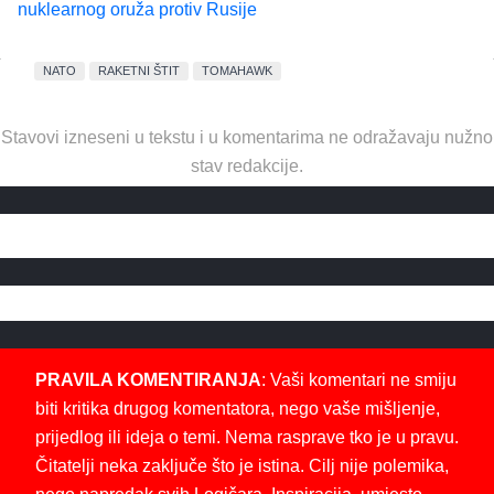
nuklearnog oruža protiv Rusije
NATO
RAKETNI ŠTIT
TOMAHAWK
Stavovi izneseni u tekstu i u komentarima ne odražavaju nužno
stav redakcije.
PRAVILA KOMENTIRANJA
: Vaši komentari ne smiju
biti kritika drugog komentatora, nego vaše mišljenje,
prijedlog ili ideja o temi. Nema rasprave tko je u pravu.
Čitatelji neka zaključe što je istina. Cilj nije polemika,