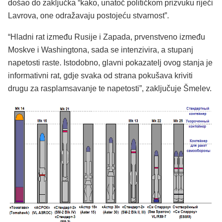
došao do zaključka “kako, unatoč političkom prizvuku riječi
Lavrova, one odražavaju postojeću stvarnost”.
“Hladni rat između Rusije i Zapada, prvenstveno između
Moskve i Washingtona, sada se intenzivira, a stupanj
napetosti raste. Istodobno, glavni pokazatelj ovog stanja je
informativni rat, gdje svaka od strana pokušava kriviti
drugu za rasplamsavanje te napetosti”, zaključuje Šmelev.