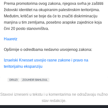
Prema promotorima ovog zakona, njegova svrha je zaštititi
židovski identitet na okupiranim palestinskim teritorijima.
Međutim, kritičari se boje da će to značiti diskriminaciju
manjina u tim zemljama, posebno arapske zajednice koja
čini 20 posto stanovništva.
Haaretz
Opširnije o odredbama nedavno usvojenog zakona:
Izraelski Knesset usvojio rasne zakone i pravo na
teritorijalnu ekspanziju
DRUZI
ZOUHEIR BAHLOUL
Stavovi izneseni u tekstu i u komentarima ne odražavaju nužno
stav redakcije.