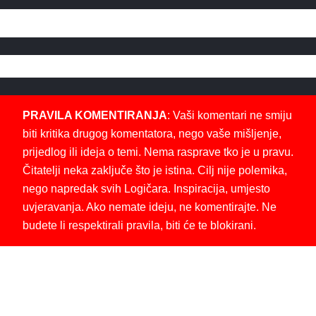
PRAVILA KOMENTIRANJA
: Vaši komentari ne smiju
biti kritika drugog komentatora, nego vaše mišljenje,
prijedlog ili ideja o temi. Nema rasprave tko je u pravu.
Čitatelji neka zaključe što je istina. Cilj nije polemika,
nego napredak svih Logičara. Inspiracija, umjesto
uvjeravanja. Ako nemate ideju, ne komentirajte. Ne
budete li respektirali pravila, biti će te blokirani.