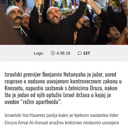
komentara
Logic
4.08.18
127
Izraelski premijer Benjamin Netanyahu je jučer, usred
rasprave o nedavno usvojenom kontroverznom zakonu u
Knessetu, napustio sastanak s čelnicima Druza, nakon
što je jedan od njih optužio Izrael država u kojoj je
uveden “režim apartheida”.
Izraelski list Haaretz javlja kako je tijekom sastanka lider
Druza Amal Al-Assad snažno kritizirao nedavno usvojeni