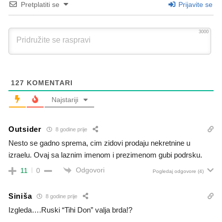
Pretplatiti se
Prijavite se
3000
127
KOMENTARI
Najstariji
Outsider
8 godine prije
Nesto se gadno sprema, cim zidovi prodaju nekretnine u
izraelu. Ovaj sa laznim imenom i prezimenom gubi podrsku.
Odgovori
11
0
Pogledaj odgovore
(4)
Siniša
8 godine prije
Izgleda….Ruski “Tihi Don” valja brda!?