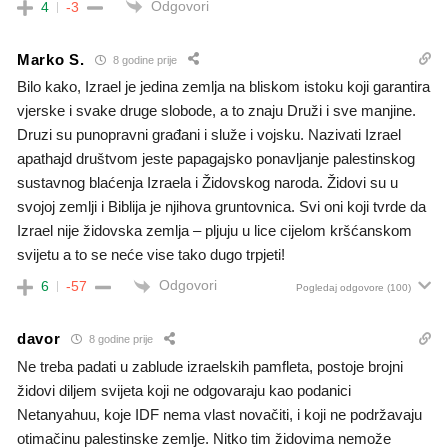
Odgovori
4
-3
Marko S.
8 godine prije
Bilo kako, Izrael je jedina zemlja na bliskom istoku koji garantira
vjerske i svake druge slobode, a to znaju Druži i sve manjine.
Druzi su punopravni građani i služe i vojsku. Nazivati Izrael
apathajd društvom jeste papagajsko ponavljanje palestinskog
sustavnog blaćenja Izraela i Židovskog naroda. Židovi su u
svojoj zemlji i Biblija je njihova gruntovnica. Svi oni koji tvrde da
Izrael nije židovska zemlja – pljuju u lice cijelom kršćanskom
svijetu a to se neće vise tako dugo trpjeti!
Odgovori
6
-57
Pogledaj odgovore
(100)
davor
8 godine prije
Ne treba padati u zablude izraelskih pamfleta, postoje brojni
židovi diljem svijeta koji ne odgovaraju kao podanici
Netanyahuu, koje IDF nema vlast novačiti, i koji ne podržavaju
otimačinu palestinske zemlje. Nitko tim židovima nemože