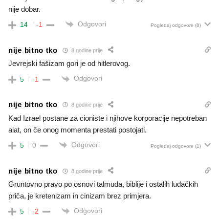
nije dobar.
Odgovori
14
-1
Pogledaj odgovore
(8)
nije bitno tko
8 godine prije
Jevrejski fašizam gori je od hitlerovog.
Odgovori
5
-1
nije bitno tko
8 godine prije
Kad Izrael postane za cioniste i njihove korporacije nepotreban
alat, on če onog momenta prestati postojati.
Odgovori
5
0
Pogledaj odgovore
(1)
nije bitno tko
8 godine prije
Gruntovno pravo po osnovi talmuda, biblije i ostalih luđačkih
priča, je kretenizam in cinizam brez primjera.
Odgovori
5
-2