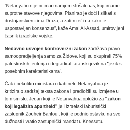
“Netanyahu nije ni imao namjeru slušati nas, koji imamo
suprotne stavove njegovima. Planirao je doći i slikati s
dostojanstvenicima Druza, a zatim reći da kako je
uspostavljen konsenzus”, kaže Amal Al-Assad, umirovljeni
časnik izraelske vojske.
Nedavno usvojen kontroverzni zakon
zadržava pravo
samoopredjeljenja samo za Židove, koji su okupirali 75%
palestinskih teritorija i degradirali arapski jezik na “jezik s
posebnim karakteristikama”.
Čak i nekoliko ministara u kabinetu Netanyahua je
kritiziralo sadržaj teksta zakona i predložili su izmjene u
tom smislu. Jedan koji je Netanyahua optužio za
“zakon
koji legalizira apartheid”
je i izraelski laburistički
zastupnik Zouheir Bahloul, koji je podnio ostavku na sve
dužnosti i vratio zastupnički mandat u Knessetu.