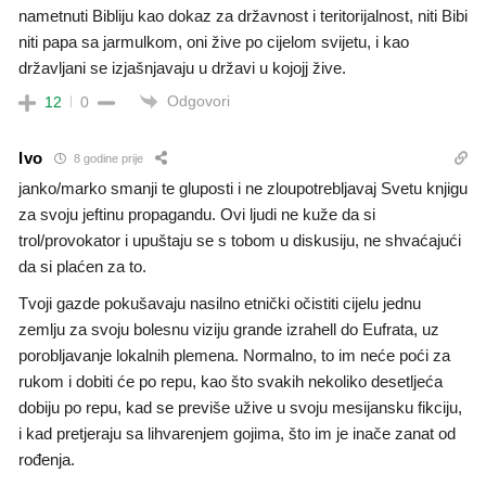
nametnuti Bibliju kao dokaz za državnost i teritorijalnost, niti Bibi
niti papa sa jarmulkom, oni žive po cijelom svijetu, i kao
državljani se izjašnjavaju u državi u kojojj žive.
Odgovori
12
0
Ivo
8 godine prije
janko/marko smanji te gluposti i ne zloupotrebljavaj Svetu knjigu
za svoju jeftinu propagandu. Ovi ljudi ne kuže da si
trol/provokator i upuštaju se s tobom u diskusiju, ne shvaćajući
da si plaćen za to.
Tvoji gazde pokušavaju nasilno etnički očistiti cijelu jednu
zemlju za svoju bolesnu viziju grande izrahell do Eufrata, uz
porobljavanje lokalnih plemena. Normalno, to im neće poći za
rukom i dobiti će po repu, kao što svakih nekoliko desetljeća
dobiju po repu, kad se previše užive u svoju mesijansku fikciju,
i kad pretjeraju sa lihvarenjem gojima, što im je inače zanat od
rođenja.