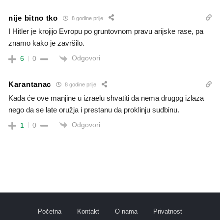
nije bitno tko
8 godine prije
I Hitler je krojijo Evropu po gruntovnom pravu arijske rase, pa
znamo kako je završilo.
Odgovori
6
0
Karantanac
8 godine prije
Kada će ove manjine u izraelu shvatiti da nema drugpg izlaza
nego da se late oružja i prestanu da proklinju sudbinu.
Odgovori
1
0
Početna
Kontakt
O nama
Privatnost