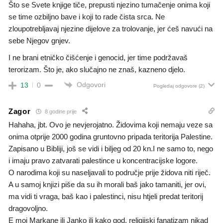
Što se Svete knjige tiče, prepusti njezino tumačenje onima koji
se time ozbiljno bave i koji to rade čista srca. Ne
zloupotrebljavaj njezine dijelove za trolovanje, jer ćeš navući na
sebe Njegov gnjev.
I ne brani etničko čišćenje i genocid, jer time podržavaš
terorizam. Što je, ako slučajno ne znaš, kazneno djelo.
Odgovori
13
0
Pogledaj odgovore
(2)
Zagor
8 godine prije
Hahaha, jbt. Ovo je nevjerojatno. Židovima koji nemaju veze sa
onima otprije 2000 godina gruntovno pripada teritorija Palestine.
Zapisano u Bibliji, još se vidi i biljeg od 20 kn.I ne samo to, nego
i imaju pravo zatvarati palestince u koncentracijske logore.
O narodima koji su naseljavali to područje prije židova niti riječ.
A u samoj knjizi piše da su ih morali baš jako tamaniti, jer ovi,
ma vidi ti vraga, baš kao i palestinci, nisu htjeli predat teritorij
dragovoljno.
E moj Markane ili Janko ili kako god, religijski fanatizam nikad