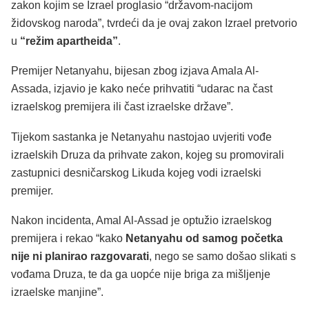
zakon kojim se Izrael proglasio “državom-nacijom
židovskog naroda”, tvrdeći da je ovaj zakon Izrael pretvorio
u
“režim apartheida”
.
Premijer Netanyahu, bijesan zbog izjava Amala Al-
Assada, izjavio je kako neće prihvatiti “udarac na čast
izraelskog premijera ili čast izraelske države”.
Tijekom sastanka je Netanyahu nastojao uvjeriti vođe
izraelskih Druza da prihvate zakon, kojeg su promovirali
zastupnici desničarskog Likuda kojeg vodi izraelski
premijer.
Nakon incidenta, Amal Al-Assad je optužio izraelskog
premijera i rekao “kako
Netanyahu od samog početka
nije ni planirao razgovarati
, nego se samo došao slikati s
vođama Druza, te da ga uopće nije briga za mišljenje
izraelske manjine”.