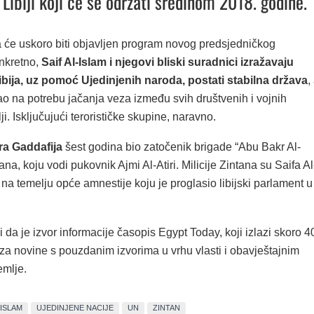
 Libiji koji će se održati sredinom 2018. godine.
 će uskoro biti objavljen program novog predsjedničkog
nkretno,
Saif Al-Islam i njegovi bliski suradnici izražavaju
bija, uz pomoć Ujedinjenih naroda, postati stabilna država
,
ao na potrebu jačanja veza između svih društvenih i vojnih
ji. Isključujući terorističke skupine, naravno.
a Gaddafija
šest godina bio zatočenik brigade “Abu Bakr Al-
ana, koju vodi pukovnik Ajmi Al-Atiri. Milicije Zintana su Saifa Al
 na temelju opće amnestije koju je proglasio libijski parlament u
a je izvor informacije časopis Egypt Today, koji izlazi skoro 4
 za novine s pouzdanim izvorima u vrhu vlasti i obavještajnim
emlje.
-ISLAM
UJEDINJENE NACIJE
UN
ZINTAN