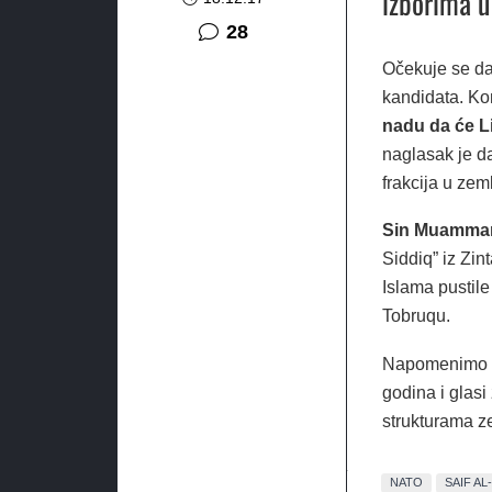
izborima u
komentara
28
Očekuje se da
kandidata. Ko
nadu da će Li
naglasak je d
frakcija u zeml
Sin Muammar
Siddiq” iz Zint
Islama pustile
Tobruqu.
Napomenimo i d
godina i glasi
strukturama z
NATO
SAIF AL