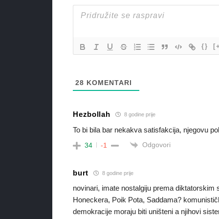
{}
[
28
KOMENTARI
Hezbollah
8 godine prije
To bi bila bar nekakva satisfakcija, njegovu
Odgovori
34
-1
burt
8 godine prije
novinari, imate nostalgiju prema diktatorskim s
Honeckera, Poik Pota, Saddama? komunističke i
demokracije moraju biti uništeni a njihovi sist