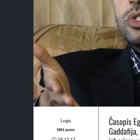
Časopis E
Logic
Gaddafija,
5951 posts
18.12.17