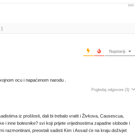
3000
+]
Najstariji
 pokojnom ocu i napaćenom narodu .
Pogledaj odgovore
(3)
adistima iz prošlosti, dali bi trebalo vratit i Živkova, Causescua,
 inne bolesnike? svi koji prijete vrijednostima zapadne slobode i
emi razmontirani, preostali sadisti Kim i Assad će na kraju doživjet