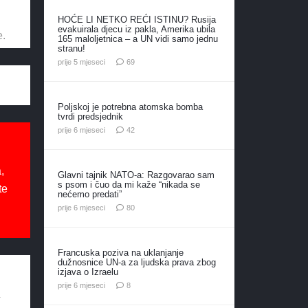
HOĆE LI NETKO REĆI ISTINU? Rusija
evakuirala djecu iz pakla, Amerika ubila
e.
165 maloljetnica – a UN vidi samo jednu
stranu!
komentara
prije 5 mjeseci
69
Poljskoj je potrebna atomska bomba
tvrdi predsjednik
komentara
prije 6 mjeseci
42
,
Glavni tajnik NATO-a: Razgovarao sam
s psom i čuo da mi kaže “nikada se
te
nećemo predati”
komentara
prije 6 mjeseci
80
Francuska poziva na uklanjanje
dužnosnice UN-a za ljudska prava zbog
izjava o Izraelu
komentara
prije 6 mjeseci
8