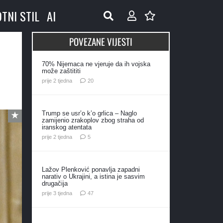
OTNI STIL
AI
POVEZANE VIJESTI
70% Nijemaca ne vjeruje da ih vojska
može zaštititi
komentara
prije 2 tjedna
20
Trump se usr’o k’o grlica – Naglo
zamijenio zrakoplov zbog straha od
iranskog atentata
komentara
prije 2 tjedna
5
Lažov Plenković ponavlja zapadni
narativ o Ukrajini, a istina je sasvim
drugačija
komentara
prije 3 tjedna
47