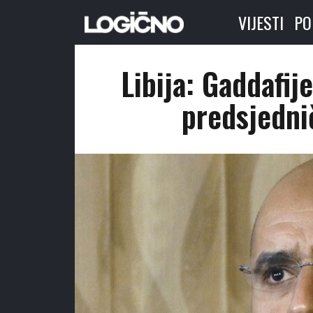
VIJESTI
PO
Libija: Gaddafij
predsjedni