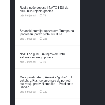
Rusija neće dopustiti NATO i EU da
priđu blizu njenih granica
komentara
prije 6 mjeseci
79
Britanski premijer upozorava Trumpa na
‘pogrešan’ potez protiv NATO-a
komentara
prije 7 mjeseci
156
NATO se gubi u ukrajinskom ratu i
začaranom krugu poraza
komentara
prije 7 mjeseci
10
Merz prijeti ratom, Amerika “gurka” EU u
sukob, a Rusi se spremaju da po treći
put ratuju protiv Njemačke – Procijenite
ishod?
komentara
prije 8 mjeseci
120