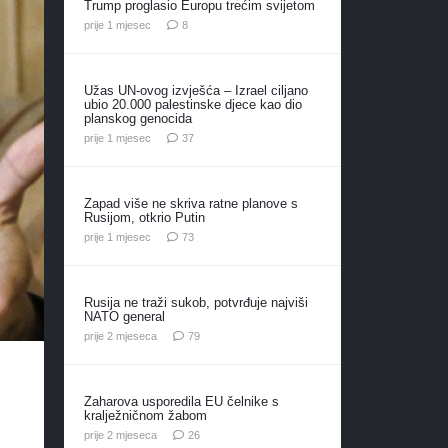
Trump proglasio Europu trećim svijetom
komentara
prije 1 mjesec
8
Užas UN-ovog izvješća – Izrael ciljano
ubio 20.000 palestinske djece kao dio
planskog genocida
komentara
prije 1 mjesec
37
Zapad više ne skriva ratne planove s
Rusijom, otkrio Putin
komentara
prije 1 mjesec
73
Rusija ne traži sukob, potvrđuje najviši
NATO general
komentara
prije 2 mjeseca
79
Zaharova usporedila EU čelnike s
kralježničnom žabom
komentara
prije 2 mjeseca
26