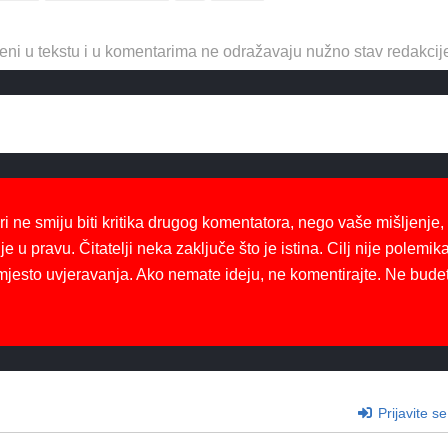
eni u tekstu i u komentarima ne odražavaju nužno stav redakcij
ri ne smiju biti kritika drugog komentatora, nego vaše mišljenje,
je u pravu. Čitatelji neka zaključe što je istina. Cilj nije polemika
mjesto uvjeravanja. Ako nemate ideju, ne komentirajte. Ne bude
Prijavite se