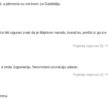
it, a plemena su većinom za Gaddafija.
će biti siguran znak da je libijskom narodu, konačno, prešlo iz gu.ice
Pogledaj odgovore
(5)
iju, a onda Jugoslaviju. Nesvrstani uzvraćaju udarac.
Pogledaj odgovore
(2)
orima.