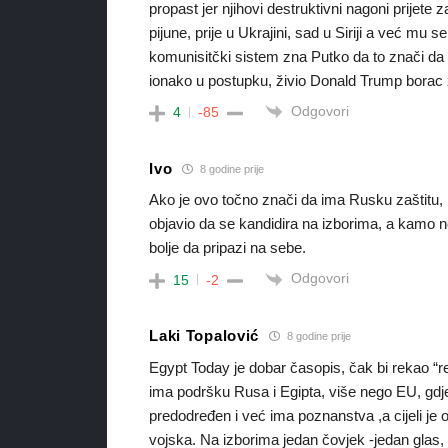
propast jer njihovi destruktivni nagoni prijete
pijune, prije u Ukrajini, sad u Siriji a već mu s
komunisitčki sistem zna Putko da to znači da n
ionako u postupku, živio Donald Trump borac za
Odgovori
4
-85
Ivo
8 godine prije
Ako je ovo točno znači da ima Rusku zaštitu,
objavio da se kandidira na izborima, a kamo 
bolje da pripazi na sebe.
Odgovori
15
-2
Laki Topalović
8 godine prije
Egypt Today je dobar časopis, čak bi rekao “re
ima podršku Rusa i Egipta, više nego EU, gdje 
predodređen i već ima poznanstva ,a cijeli je 
vojska. Na izborima jedan čovjek -jedan glas, 