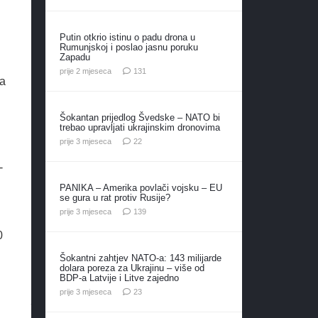
Putin otkrio istinu o padu drona u
Rumunjskoj i poslao jasnu poruku
Zapadu
komentar
prije 2 mjeseca
131
 a
Šokantan prijedlog Švedske – NATO bi
trebao upravljati ukrajinskim dronovima
komentara
prije 3 mjeseca
22
-
PANIKA – Amerika povlači vojsku – EU
se gura u rat protiv Rusije?
komentara
prije 3 mjeseca
139
0
Šokantni zahtjev NATO-a: 143 milijarde
dolara poreza za Ukrajinu – više od
BDP-a Latvije i Litve zajedno
komentara
prije 3 mjeseca
23