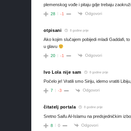
plemenskog vođe i pitaju gdje trebaju zaokruž
Odgovori
28
-1
otpisani
8 godine prije
Ako kojim slučajem pobijedi mladi Gaddafi, to 
u glavu
Odgovori
20
-1
Ivo Lola nije sam
8 godine prije
Počelo je! Vratili smo Siriju, idemo vratiti Lib
Odgovori
7
-3
čitatelj portala
8 godine prije
Sretno Saifu Al-Islamu na predsjedničkim izb
Odgovori
8
0