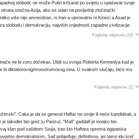
 zapadnoj slobodi, ne može Putin trčkarat po svijetu u spašavat svoje
e otvara istočna Azija, ako se udari na posljednji zločinački
itko više nije amnestiran, ni Iran a vjerovatno ni Kinezi a Asad je
 slobodu i demokraciju, najviših vrijednosti zapadne civilizacije
Pogledaj odgovore
(10)
 inače ne bi zoru dočekao. Ubili su svoga Roberta Kennedya kad je
ne bi diktatorovog/monstrumovog sina. U svakom slučaju, biće mu
Pogledaj odgovore
(1)
žimski”. Caka je da se general Haftar ne smije ili neće kandidirati, a
je također bio gost (u Parizu). “Mali” gaddafi je ionako bio
ovaj klan pod zaštitom Sisija, kao što Haftara oprema egipatska
uvjetno demokratskim, Saif pobjeđuje, definitivno. jer tamo idu kod