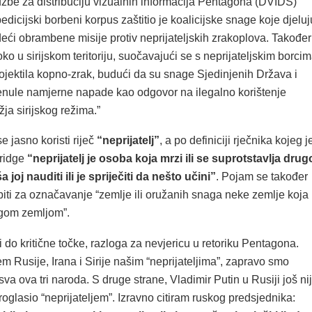
užbe za distribuciju vizualnih informacija Pentagona (DVIDS)
pedicijski borbeni korpus zaštitio je koalicijske snage koje djeluj
odeći obrambene misije protiv neprijateljskih zrakoplova. Također
oko u sirijskom teritoriju, suočavajući se s neprijateljskim borci
ojektila kopno-zrak, budući da su snage Sjedinjenih Država i
renule namjerne napade kao odgovor na ilegalno korištenje
ja sirijskog režima.”
e jasno koristi riječ
“neprijatelj”
, a po definiciji rječnika kojeg j
ridge
“neprijatelj je osoba koja mrzi ili se suprotstavlja drug
 joj nauditi ili je spriječiti da nešto učini”
. Pojam se također
iti za označavanje “zemlje ili oružanih snaga neke zemlje koja
ugom zemljom”.
i do kritične točke, razloga za nevjericu u retoriku Pentagona.
 Rusije, Irana i Sirije našim “neprijateljima”, zapravo smo
 sva ova tri naroda. S druge strane, Vladimir Putin u Rusiji još ni
glasio “neprijateljem”. Izravno citiram ruskog predsjednika: