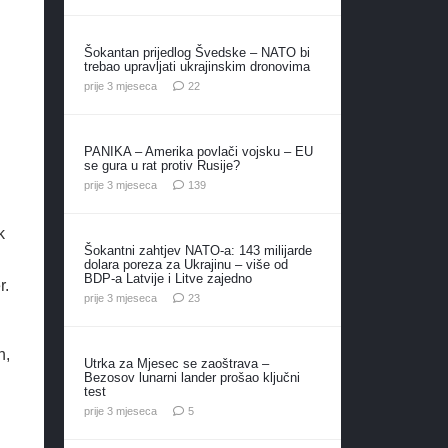
Šokantan prijedlog Švedske – NATO bi
trebao upravljati ukrajinskim dronovima
komentara
prije 3 mjeseca
22
PANIKA – Amerika povlači vojsku – EU
se gura u rat protiv Rusije?
komentara
prije 3 mjeseca
139
k
Šokantni zahtjev NATO-a: 143 milijarde
dolara poreza za Ukrajinu – više od
BDP-a Latvije i Litve zajedno
r.
komentara
prije 3 mjeseca
23
n,
Utrka za Mjesec se zaoštrava –
Bezosov lunarni lander prošao ključni
test
komentara
prije 3 mjeseca
5