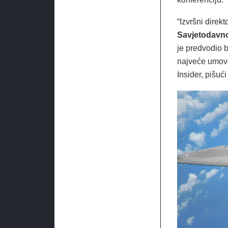
“Izvršni dire
Savjetodavn
je predvodio b
najveće umove
Insider, pišu