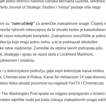
te jednu stranicu naslova članaka Michaela Guillota, urednika
erly Journal of Strategic Studies i “misija” postaje više nego
eni su
“ratni učitelji”
za američke zrakoplovne snage. Čitatelj 
reviše njihovih videozapisa da bi shvatio koliko je katastrofalan
i vojno-industrijski kompleks. Zrakoplovno sveučilište je jedna
itucija koje imaju jednu svrhu, a to je podmazati ideološke
e ratne mašinerije. Zamislite da stotine takvih psihopata pišu
se, strategije i igraju se ispod stola s Lockheed Martinom,
ytheonom i ostalima.
i u televizijskom području, gdje vojni televizijski kanal emitira
, Chromecasta ili Rokua. Kanal širi militarizam 24 sata dnevno
sebno treba obratiti pozornost na naglasiti FireTV i Chromecast.
iji The Washington Post spada na najgoru propagandu u Americi
ntator otprilike svaki put kada Udruga zrakoplovnih snaga održi