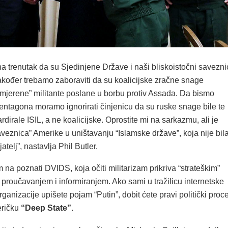
 trenutak da su Sjedinjene Države i naši bliskoistočni savezni
 Također trebamo zaboraviti da su koalicijske zračne snage
umjerene” militante poslane u borbu protiv Assada. Da bismo
Pentagona moramo ignorirati činjenicu da su ruske snage bile te
dirale ISIL, a ne koalicijske. Oprostite mi na sarkazmu, ali je
aveznica” Amerike u uništavanju “Islamske države”, koja nije bil
atelj”, nastavlja Phil Butler.
 na poznati DVIDS, koja očiti militarizam prikriva “strateškim”
proučavanjem i informiranjem. Ako sami u tražilicu internetske
rganizacije upišete pojam “Putin”, dobit ćete pravi politički proc
eričku
“Deep State”
.