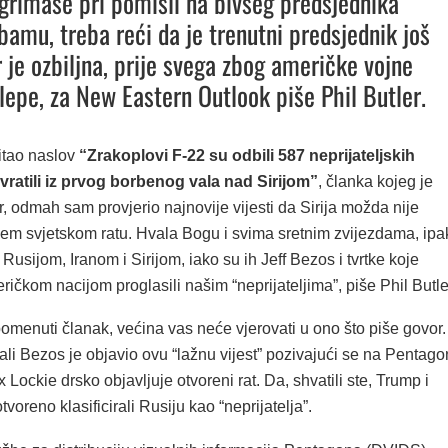
 grimase pri pomisli na bivšeg predsjednika
amu, treba reći da je trenutni predsjednik još
r je ozbiljna, prije svega zbog američke vojne
lepe, za New Eastern Outlook piše Phil Butler.
tao naslov
“Zrakoplovi F-22 su odbili 587 neprijateljskih
vratili iz prvog borbenog vala nad Sirijom”
, članka kojeg je
r, odmah sam provjerio najnovije vijesti da Sirija možda nije
ćem svjetskom ratu. Hvala Bogu i svima sretnim zvijezdama, ipa
 Rusijom, Iranom i Sirijom, iako su ih Jeff Bezos i tvrtke koje
ričkom nacijom proglasili našim “neprijateljima”, piše Phil Butle
omenuti članak, većina vas neće vjerovati u ono što piše govor.
ali Bezos je objavio ovu “lažnu vijest” pozivajući se na Pentago
x Lockie drsko objavljuje otvoreni rat. Da, shvatili ste, Trump i
voreno klasificirali Rusiju kao “neprijatelja”.