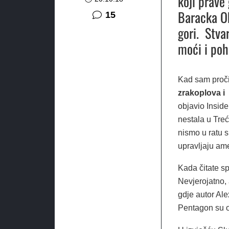
koji prave
Baracka Ob
komentara
15
gori. Stva
moći i poh
Kad sam proči
zrakoplova i 
objavio Inside
nestala u Tre
nismo u ratu s
upravljaju ame
Kada čitate sp
Nevjerojatno, 
gdje autor Ale
Pentagon su ot