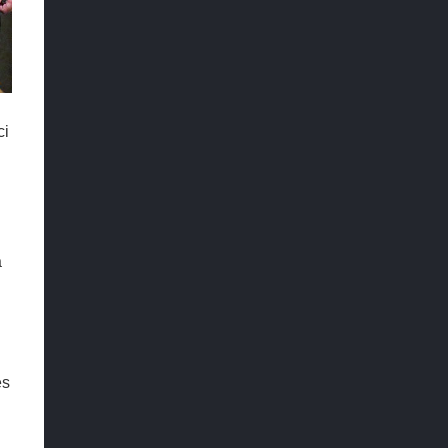
ci
a
es