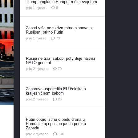
Trump proglasio Europu trećim svijetom
komentara
prije 1 mjesec
8
Zapad više ne skriva ratne planove s
Rusijom, otkrio Putin
komentara
prije 1 mjesec
73
Rusija ne traži sukob, potvrđuje najviši
NATO general
komentara
prije 2 mjeseca
79
Zaharova usporedila EU čelnike s
kralježničnom žabom
komentara
prije 2 mjeseca
26
Putin otkrio istinu o padu drona u
Rumunjskoj i poslao jasnu poruku
Zapadu
komentar
prije 2 mjeseca
131