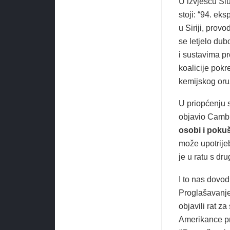
U izvješću Sl
stoji: “94. eks
u Siriji, prov
se letjelo dub
i sustavima pr
koalicije pok
kemijskog oruž
U priopćenju s
objavio Camb
osobi i pokuša
može upotrijeb
je u ratu s dr
I to nas dovod
Proglašavanjem
objavili rat za
Amerikance pro