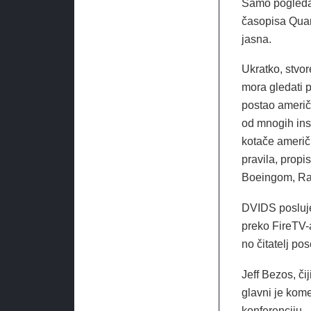
Samo pogledaj
časopisa Quart
jasna.
Ukratko, stvor
mora gledati p
postao američk
od mnogih inst
kotače američk
pravila, propi
Boeingom, Ra
DVIDS posluje 
preko FireTV-a
no čitatelj po
Jeff Bezos, č
glavni je kome
konferenciju.