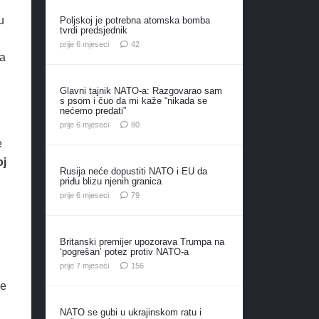
u
Poljskoj je potrebna atomska bomba
tvrdi predsjednik
komentara
prije 6 mjeseci
42
ma
Glavni tajnik NATO-a: Razgovarao sam
s psom i čuo da mi kaže “nikada se
nećemo predati”
komentara
prije 6 mjeseci
80
e
oj
Rusija neće dopustiti NATO i EU da
priđu blizu njenih granica
komentara
prije 6 mjeseci
79
Britanski premijer upozorava Trumpa na
‘pogrešan’ potez protiv NATO-a
komentara
prije 7 mjeseci
156
je
NATO se gubi u ukrajinskom ratu i