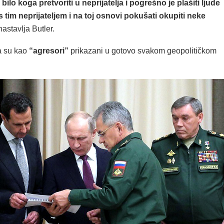
ilo koga pretvoriti u neprijatelja i pogrešno je plašiti ljude
s tim neprijateljem i na toj osnovi pokušati okupiti neke
 nastavlja Butler.
ja su kao
“agresori”
prikazani u gotovo svakom geopolitičkom