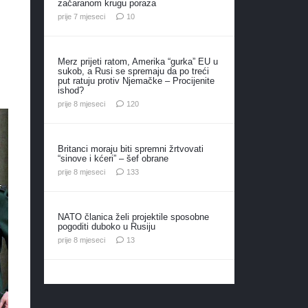
začaranom krugu poraza
komentara
prije 7 mjeseci
10
Merz prijeti ratom, Amerika “gurka” EU u
sukob, a Rusi se spremaju da po treći
put ratuju protiv Njemačke – Procijenite
ishod?
komentara
prije 8 mjeseci
120
Britanci moraju biti spremni žrtvovati
“sinove i kćeri” – šef obrane
komentara
prije 8 mjeseci
133
NATO članica želi projektile sposobne
pogoditi duboko u Rusiju
komentara
prije 8 mjeseci
13