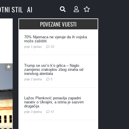
OTNI STIL
AI
POVEZANE VIJESTI
70% Nijemaca ne vjeruje da ih vojska
može zaštititi
komentara
prije 1 tjedan
20
Trump se usr’o k’o grlica – Naglo
zamijenio zrakoplov zbog straha od
iranskog atentata
komentara
prije 2 tjedna
5
Lažov Plenković ponavlja zapadni
narativ o Ukrajini, a istina je sasvim
drugačija
komentara
prije 3 tjedna
47