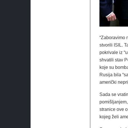
“Zaboravimo na
stvorili ISIL.
pokrivale iz “
shvatili stav 
koje su bombar
Rusija bila “s
američki neprij
Sada se vratim
pomišljanjem, 
stranice ove o
kojeg želi am