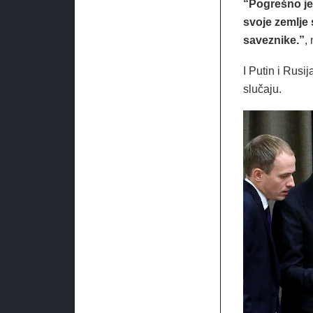
“Pogrešno je b
svoje zemlje 
saveznike.”
,
I Putin i Rusi
slučaju.