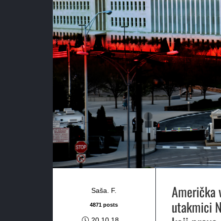
Američka v
Saša. F.
utakmici N
4871 posts
20.10.18