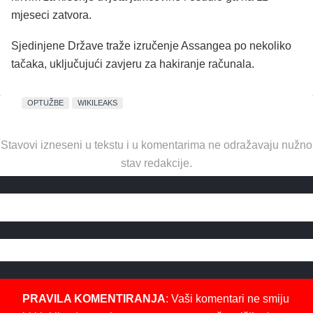
mjeseci zatvora.
Sjedinjene Države traže izručenje Assangea po nekoliko
tačaka, uključujući zavjeru za hakiranje računala.
OPTUŽBE
WIKILEAKS
Stavovi izneseni u tekstu i u komentarima ne odražavaju nužno
stav redakcije.
PRAVILA KOMENTIRANJA
: Vaši komentari ne smiju