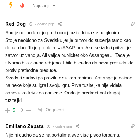
Najstariji
Red Dog
7 godine prije
Sud je ocitao lekciju prethodnoj tuziteljki da se ne glupira.
Sto je neobicno za Svedsku jer je pritvor do sudenja tamo kao
dobar dan. To je problem sa ASAP-om. Ako se izdrzi pritvor je
zatvor uzivancija. Ali valjda publicitet oko Assangea… Tada je
stvarno bilo zloupotrebljeno. I bilo bi cudno da nova presuda ide
protiv prethodne presude.
Svedski sudovi po pravilu nisu korumpirani. Assange je naisao
na neke koje su igrali svoju igru. Prva tuziteljka nije videla
osnovu za krivicno gonjenje. Onda je predmet dat drugoj
tuziteljki.
Odgovori
5
0
Emiliano Zapata
7 godine prije
Nije ni cudno da se na portalima sve vise piseo torbama,