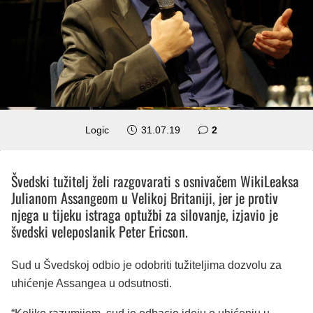
komentara
Logic
31.07.19
2
Švedski tužitelj želi razgovarati s osnivačem WikiLeaksa
Julianom Assangeom u Velikoj Britaniji, jer je protiv
njega u tijeku istraga optužbi za silovanje, izjavio je
švedski veleposlanik Peter Ericson.
Sud u Švedskoj odbio je odobriti tužiteljima dozvolu za
uhićenje Assangea u odsutnosti.