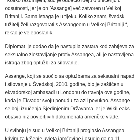
“Koliko razumijem, sud je odbacio ideju o uhićenju u
odsutnosti, jer je on [Assange] već zatvoren u Velikoj
Britaniji. Sama istraga je u tijeku. Koliko znam, švedski
tužitelj želi razgovarati s Assangeom u Velikoj Britaniji “,
rekao je veleposlanik.
Diplomat je dodao da je nastupila zastara kod zahtjeva za
seksualno zlostavljanje protiv Assangea, ali je nastavljena
istraga zbog optužbi za silovanje.
Assange, koji se suočio sa optužbama za seksualni napad
i silovanje u Švedskoj, 2010. godine, bio je zaštićen u
ekvadorskoj ambasadi u Londonu do travnja ove godine,
kada je Ekvador svoju ponudu za azil povukao. Assange
se boji izručenja Sjedinjenim Državama jer je WikiLeaks
objavio niz povjerljivih dokumenata američke vlade.
U svibnju je sud u Velikoj Britaniji proglasio Assangea
krivim za kršenje uvjeta jamčevine i osudio ga na 11