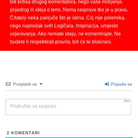
biti kritika drugog komentatora, nego vaše mišljenje,
prijedlog ili ideja o temi. Nema rasprave tko je u pravu.
Čitatelji neka zaključe što je istina. Cilj nije polemika,
nego napredak svih Logičara. Inspiracija, umjesto
uvjeravanja. Ako nemate ideju, ne komentirajte. Ne
budete li respektirali pravila, biti će te blokirani.
Pretplatiti se
Prijavite se
3000
2
KOMENTARI