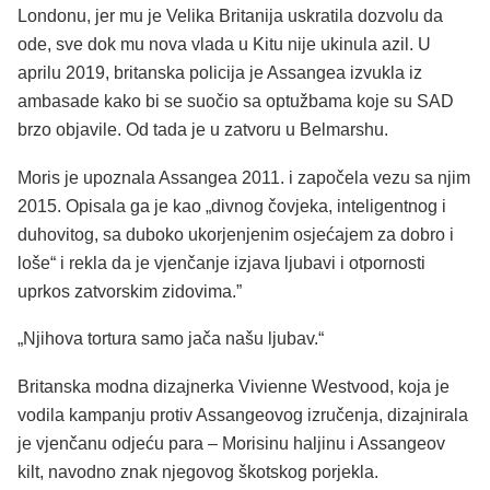
Londonu, jer mu je Velika Britanija uskratila dozvolu da
ode, sve dok mu nova vlada u Kitu nije ukinula azil. U
aprilu 2019, britanska policija je Assangea izvukla iz
ambasade kako bi se suočio sa optužbama koje su SAD
brzo objavile. Od tada je u zatvoru u Belmarshu.
Moris je upoznala Assangea 2011. i započela vezu sa njim
2015. Opisala ga je kao „divnog čovjeka, inteligentnog i
duhovitog, sa duboko ukorjenjenim osjećajem za dobro i
loše“ i rekla da je vjenčanje izjava ljubavi i otpornosti
uprkos zatvorskim zidovima.”
„Njihova tortura samo jača našu ljubav.“
Britanska modna dizajnerka Vivienne Westvood, koja je
vodila kampanju protiv Assangeovog izručenja, dizajnirala
je vjenčanu odjeću para – Morisinu haljinu i Assangeov
kilt, navodno znak njegovog škotskog porjekla.