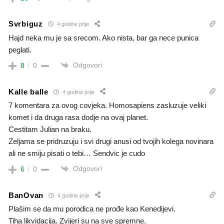
Svrbiguz
4 godine prije
Hajd neka mu je sa srecom. Ako nista, bar ga nece punica
peglati.
Odgovori
8
0
Kalle balle
4 godine prije
7 komentara za ovog covjeka. Homosapiens zasluzuje veliki
komet i da druga rasa dodje na ovaj planet.
Cestitam Julian na braku.
Zeljama se pridruzuju i svi drugi anusi od tvojih kolega novinara
ali ne smiju pisati o tebi… Sendvic je cudo
Odgovori
6
0
BanOvan
4 godine prije
Plašim se da mu porodica ne prođe kao Kenedijevi.
Tiha likvidacija. Zvijeri su na sve spremne.