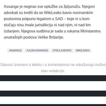
Assange je negirao sve optužbe za špijunažu. Njegovi
advokati su tvrdili da se WikiLeaks bavio novinarskim
poslovima potpuno legalnim u SAD – koje ni u kom
slučaju nisu imale jurisdikciju ni nad njim, ni nad tim
izdanjem. Njegova sudbina je sada u rukama Ministarstva
unutrašnjih poslova Velike Britanije.
ASSANGE
JULIAN ASSANGE
STELLA MORIS
WIKILEAKS
Stavovi izneseni u tekstu i u komentarima ne odražavaju nužno
stav redakcije.