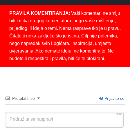
PRAVILA KOMENTIRANJA
: Vaši komentari ne smiju
biti kritika drugog komentatora, nego vaše mišljenje,
prijedlog ili ideja o temi. Nema rasprave tko je u pravu.
Čitatelji neka zaključe što je istina. Cilj nije polemika,
nego napredak svih Logičara. Inspiracija, umjesto
uvjeravanja. Ako nemate ideju, ne komentirajte. Ne
budete li respektirali pravila, biti će te blokirani.
Pretplatiti se
Prijavite se
3000