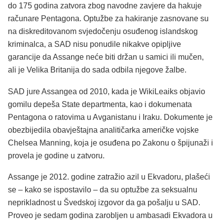
do 175 godina zatvora zbog navodne zavjere da hakuje
računare Pentagona. Optužbe za hakiranje zasnovane su
na diskreditovanom svjedočenju osuđenog islandskog
kriminalca, a SAD nisu ponudile nikakve opipljive
garancije da Assange neće biti držan u samici ili mučen,
ali je Velika Britanija do sada odbila njegove žalbe.
SAD jure Assangea od 2010, kada je WikiLeaiks objavio
gomilu depeša State departmenta, kao i dokumenata
Pentagona o ratovima u Avganistanu i Iraku. Dokumente je
obezbijedila obavještajna analitičarka američke vojske
Chelsea Manning, koja je osuđena po Zakonu o špijunaži i
provela je godine u zatvoru.
Assange je 2012. godine zatražio azil u Ekvadoru, plašeći
se – kako se ispostavilo – da su optužbe za seksualnu
neprikladnost u Švedskoj izgovor da ga pošalju u SAD.
Proveo je sedam godina zarobljen u ambasadi Ekvadora u