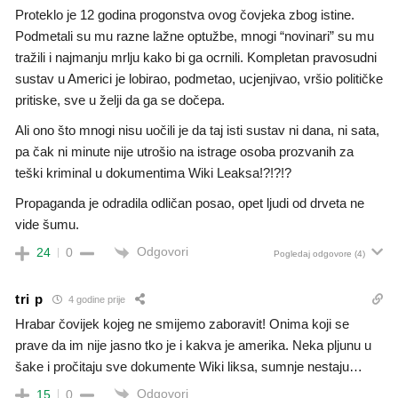
Proteklo je 12 godina progonstva ovog čovjeka zbog istine.
Podmetali su mu razne lažne optužbe, mnogi “novinari” su mu
tražili i najmanju mrlju kako bi ga ocrnili. Kompletan pravosudni
sustav u Americi je lobirao, podmetao, ucjenjivao, vršio političke
pritiske, sve u želji da ga se dočepa.
Ali ono što mnogi nisu uočili je da taj isti sustav ni dana, ni sata,
pa čak ni minute nije utrošio na istrage osoba prozvanih za
teški kriminal u dokumentima Wiki Leaksa!?!?!?
Propaganda je odradila odličan posao, opet ljudi od drveta ne
vide šumu.
Odgovori
24
0
Pogledaj odgovore
(4)
tri p
4 godine prije
Hrabar čovijek kojeg ne smijemo zaboravit! Onima koji se
prave da im nije jasno tko je i kakva je amerika. Neka pljunu u
šake i pročitaju sve dokumente Wiki liksa, sumnje nestaju…
Odgovori
15
0