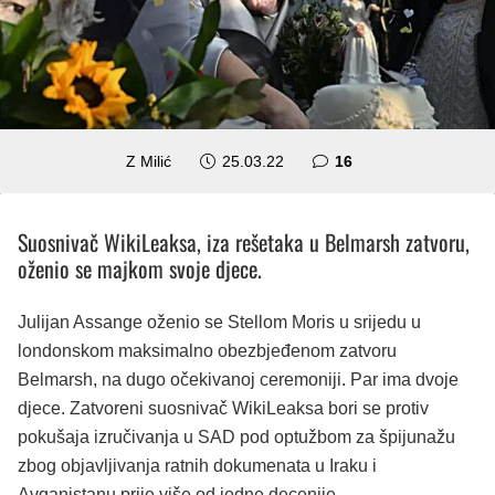
komentara
Z Milić
25.03.22
16
Suosnivač WikiLeaksa, iza rešetaka u Belmarsh zatvoru,
oženio se majkom svoje djece.
Julijan Assange oženio se Stellom Moris u srijedu u
londonskom maksimalno obezbjeđenom zatvoru
Belmarsh, na dugo očekivanoj ceremoniji. Par ima dvoje
djece. Zatvoreni suosnivač WikiLeaksa bori se protiv
pokušaja izručivanja u SAD pod optužbom za špijunažu
zbog objavljivanja ratnih dokumenata u Iraku i
Avganistanu prije više od jedne decenije.