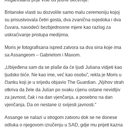
Britanske vlasti su dozvolile samo malu ceremoniju kojoj
su prisustvovala četiri gosta, dva zvanična svjedoka i dva
čuvara, navodeći bezbjednosne mjere kao razlog za
uskraćivanje pristupa medijima.
Moris je fotografisana ispred zatvora sa dva sina koje ima
sa Assangeom – Gabrielom i Maxom.
„Ubijeđena sam da se plaše da će ljudi Juliana vidjeti kao
ljudsko biće. Ne kao ime, već kao osobu”, rekla je Moris u
članku koji je u srijedu objavio The Guardian. „Njihov strah
otkriva da žele da Julian po svaku cijenu ostane nevidljiv
za javnost, čak i na dan vjenčanja, a posebno na dan
vjenčanja. Da on nestane iz svijesti javnosti.”
Assange se nalazi u strogom zatvoru dok se ne donese
odluka o njegovom izručenju u SAD, gdje mu prijeti kazna