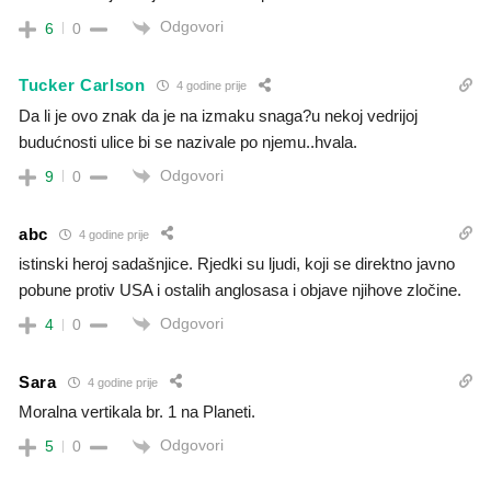
Odgovori
6
0
Tucker Carlson
4 godine prije
Da li je ovo znak da je na izmaku snaga?u nekoj vedrijoj
budućnosti ulice bi se nazivale po njemu..hvala.
Odgovori
9
0
abc
4 godine prije
istinski heroj sadašnjice. Rjedki su ljudi, koji se direktno javno
pobune protiv USA i ostalih anglosasa i objave njihove zločine.
Odgovori
4
0
Sara
4 godine prije
Moralna vertikala br. 1 na Planeti.
Odgovori
5
0