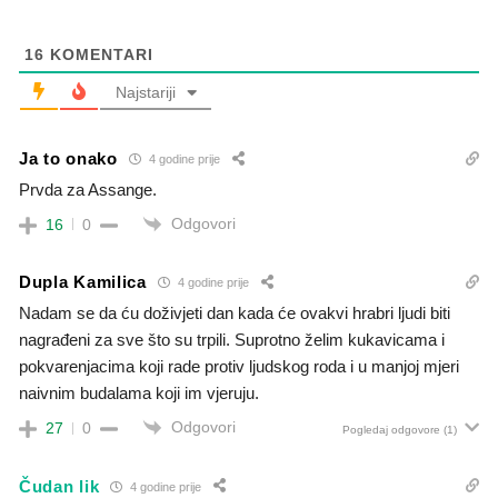
16
KOMENTARI
Najstariji
Ja to onako
4 godine prije
Prvda za Assange.
Odgovori
16
0
Dupla Kamilica
4 godine prije
Nadam se da ću doživjeti dan kada će ovakvi hrabri ljudi biti
nagrađeni za sve što su trpili. Suprotno želim kukavicama i
pokvarenjacima koji rade protiv ljudskog roda i u manjoj mjeri
naivnim budalama koji im vjeruju.
Odgovori
27
0
Pogledaj odgovore
(1)
Čudan lik
4 godine prije