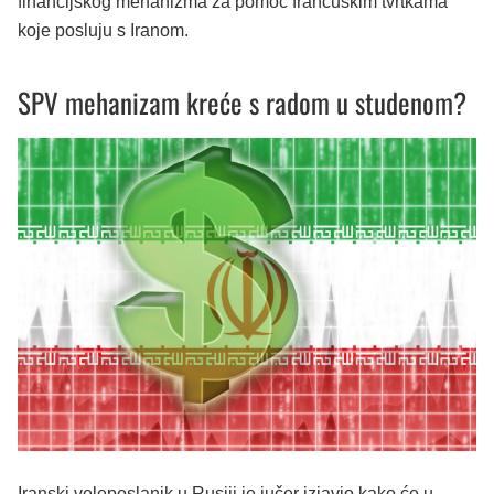
financijskog mehanizma za pomoć francuskim tvrtkama
koje posluju s Iranom.
SPV mehanizam kreće s radom u studenom?
Iranski veleposlanik u Rusiji je jučer izjavio kako će u