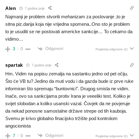
Alen
7 godine prije
Najmanji je problem stvoriti mehanizam za poslovanje ,to je
sitna piz.darija koja nije vrijedna spomena..Ono sto je problem
to je usuditi se ne postovati americke sankcije… To cekamo da
vidimo…
Odgovori
3
0
Pogledaj odgovore
(1)
spartak
7 godine prije
Hm. Vidim na popisu zemalja na sastanku jedno od pet očiju.
Što će VB tu? Jedino da muti vodu i da gazda bude iz prve ruke
informiran što spremaju “buntovnici”. Drugog smisla ne vidim.
Inače, ovo sa sankcijama protiv Irana je veeeliki test. Koliko je
svijet slobodan a koliko usanski vazal. Čovjek da ne povjeruje
da nekad ponosne samostalne države strepe od tih kauboja.
Svemu je krivo globalno finacijsko tržište pod kontrolom
angocionista
Odgovori
7
0
Pogledaj odgovore
(1)