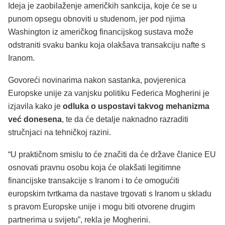
Ideja je zaobilaženje američkih sankcija, koje će se u
punom opsegu obnoviti u studenom, jer pod njima
Washington iz američkog financijskog sustava može
odstraniti svaku banku koja olakšava transakciju nafte s
Iranom.
Govoreći novinarima nakon sastanka, povjerenica
Europske unije za vanjsku politiku Federica Mogherini je
izjavila kako je
odluka o uspostavi takvog mehanizma
već donesena
, te da će detalje naknadno razraditi
stručnjaci na tehničkoj razini.
“U praktičnom smislu to će značiti da će države članice EU
osnovati pravnu osobu koja će olakšati legitimne
financijske transakcije s Iranom i to će omogućiti
europskim tvrtkama da nastave trgovati s Iranom u skladu
s pravom Europske unije i mogu biti otvorene drugim
partnerima u svijetu”, rekla je Mogherini.