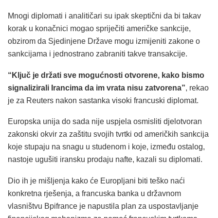
Mnogi diplomati i analitičari su ipak skeptični da bi takav
korak u konačnici mogao spriječiti američke sankcije,
obzirom da Sjedinjene Države mogu izmijeniti zakone o
sankcijama i jednostrano zabraniti takve transakcije.
“Ključ je držati sve mogućnosti otvorene, kako bismo
signalizirali Irancima da im vrata nisu zatvorena”
, rekao
je za Reuters nakon sastanka visoki francuski diplomat.
Europska unija do sada nije uspjela osmisliti djelotvoran
zakonski okvir za zaštitu svojih tvrtki od američkih sankcija
koje stupaju na snagu u studenom i koje, između ostalog,
nastoje ugušiti iransku prodaju nafte, kazali su diplomati.
Dio ih je mišljenja kako će Europljani biti teško naći
konkretna rješenja, a francuska banka u državnom
vlasništvu Bpifrance je napustila plan za uspostavljanje