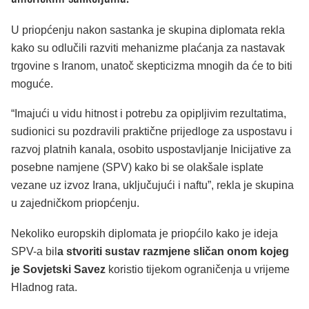
U priopćenju nakon sastanka je skupina diplomata rekla
kako su odlučili razviti mehanizme plaćanja za nastavak
trgovine s Iranom, unatoč skepticizma mnogih da će to biti
moguće.
“Imajući u vidu hitnost i potrebu za opipljivim rezultatima,
sudionici su pozdravili praktične prijedloge za uspostavu i
razvoj platnih kanala, osobito uspostavljanje Inicijative za
posebne namjene (SPV) kako bi se olakšale isplate
vezane uz izvoz Irana, uključujući i naftu”, rekla je skupina
u zajedničkom priopćenju.
Nekoliko europskih diplomata je priopćilo kako je ideja
SPV-a bil
a stvoriti sustav razmjene sličan onom kojeg
je Sovjetski Savez
koristio tijekom ograničenja u vrijeme
Hladnog rata.