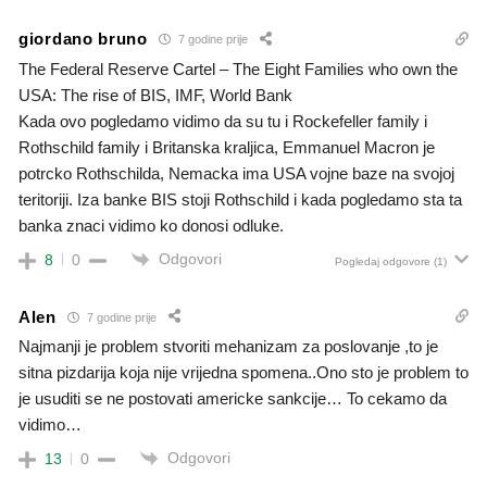
giordano bruno
7 godine prije
The Federal Reserve Cartel – The Eight Families who own the
USA: The rise of BIS, IMF, World Bank
Kada ovo pogledamo vidimo da su tu i Rockefeller family i
Rothschild family i Britanska kraljica, Emmanuel Macron je
potrcko Rothschilda, Nemacka ima USA vojne baze na svojoj
teritoriji. Iza banke BIS stoji Rothschild i kada pogledamo sta ta
banka znaci vidimo ko donosi odluke.
Odgovori
8
0
Pogledaj odgovore
(1)
Alen
7 godine prije
Najmanji je problem stvoriti mehanizam za poslovanje ,to je
sitna pizdarija koja nije vrijedna spomena..Ono sto je problem to
je usuditi se ne postovati americke sankcije… To cekamo da
vidimo…
Odgovori
13
0