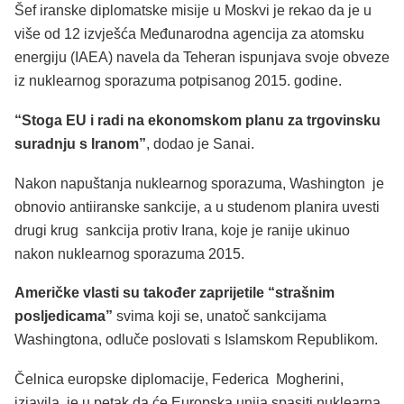
Šef iranske diplomatske misije u Moskvi je rekao da je u
više od 12 izvješća Međunarodna agencija za atomsku
energiju (IAEA) navela da Teheran ispunjava svoje obveze
iz nuklearnog sporazuma potpisanog 2015. godine.
“Stoga EU i radi na ekonomskom planu za trgovinsku
suradnju s Iranom”
, dodao je Sanai.
Nakon napuštanja nuklearnog sporazuma, Washington je
obnovio antiiranske sankcije, a u studenom planira uvesti
drugi krug sankcija protiv Irana, koje je ranije ukinuo
nakon nuklearnog sporazuma 2015.
Američke vlasti su također zaprijetile “strašnim
posljedicama”
svima koji se, unatoč sankcijama
Washingtona, odluče poslovati s Islamskom Republikom.
Čelnica europske diplomacije, Federica Mogherini,
izjavila je u petak da će Europska unija spasiti nuklearna