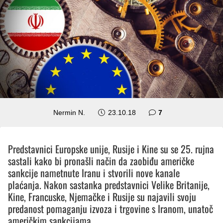
komentara
Nermin N.
23.10.18
7
Predstavnici Europske unije, Rusije i Kine su se 25. rujna
sastali kako bi pronašli način da zaobiđu američke
sankcije nametnute Iranu i stvorili nove kanale
plaćanja. Nakon sastanka predstavnici Velike Britanije,
Kine, Francuske, Njemačke i Rusije su najavili svoju
predanost pomaganju izvoza i trgovine s Iranom, unatoč
američkim sankcijama.