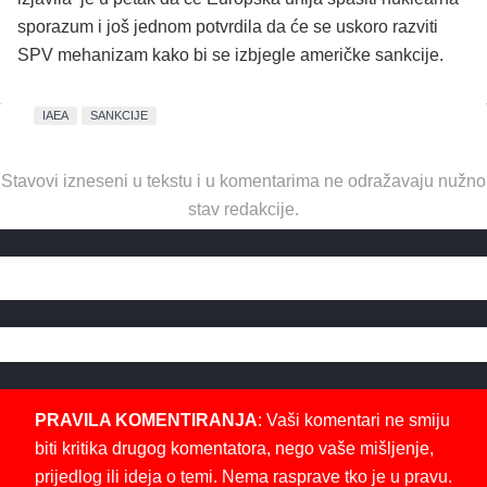
sporazum i još jednom potvrdila da će se uskoro razviti
SPV mehanizam kako bi se izbjegle američke sankcije.
IAEA
SANKCIJE
Stavovi izneseni u tekstu i u komentarima ne odražavaju nužno
stav redakcije.
PRAVILA KOMENTIRANJA
: Vaši komentari ne smiju
biti kritika drugog komentatora, nego vaše mišljenje,
prijedlog ili ideja o temi. Nema rasprave tko je u pravu.