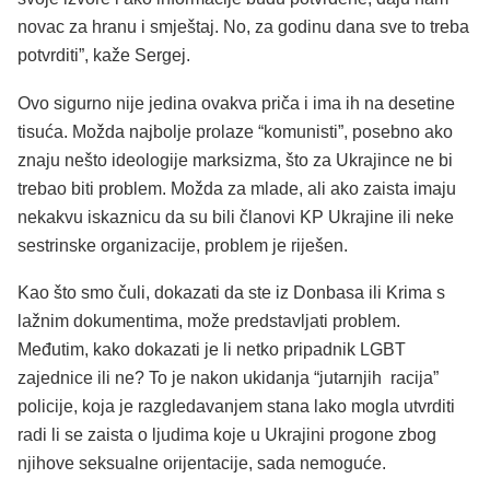
novac za hranu i smještaj. No, za godinu dana sve to treba
potvrditi”, kaže Sergej.
Ovo sigurno nije jedina ovakva priča i ima ih na desetine
tisuća. Možda najbolje prolaze “komunisti”, posebno ako
znaju nešto ideologije marksizma, što za Ukrajince ne bi
trebao biti problem. Možda za mlade, ali ako zaista imaju
nekakvu iskaznicu da su bili članovi KP Ukrajine ili neke
sestrinske organizacije, problem je riješen.
Kao što smo čuli, dokazati da ste iz Donbasa ili Krima s
lažnim dokumentima, može predstavljati problem.
Međutim, kako dokazati je li netko pripadnik LGBT
zajednice ili ne? To je nakon ukidanja “jutarnjih racija”
policije, koja je razgledavanjem stana lako mogla utvrditi
radi li se zaista o ljudima koje u Ukrajini progone zbog
njihove seksualne orijentacije, sada nemoguće.