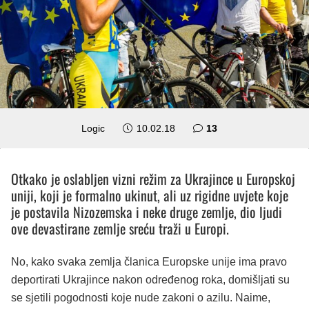
komentara
Logic
10.02.18
13
Otkako je oslabljen vizni režim za Ukrajince u Europskoj
uniji, koji je formalno ukinut, ali uz rigidne uvjete koje
je postavila Nizozemska i neke druge zemlje, dio ljudi
ove devastirane zemlje sreću traži u Europi.
No, kako svaka zemlja članica Europske unije ima pravo
deportirati Ukrajince nakon određenog roka, domišljati su
se sjetili pogodnosti koje nude zakoni o azilu. Naime,