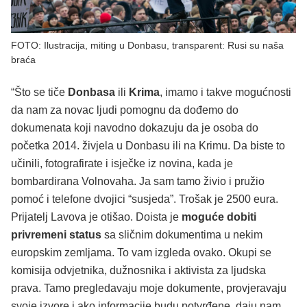
FOTO: Ilustracija, miting u Donbasu, transparent: Rusi su naša
braća
“Što se tiče
Donbasa
ili
Krima
, imamo i takve mogućnosti
da nam za novac ljudi pomognu da dođemo do
dokumenata koji navodno dokazuju da je osoba do
početka 2014. živjela u Donbasu ili na Krimu. Da biste to
učinili, fotografirate i isječke iz novina, kada je
bombardirana Volnovaha. Ja sam tamo živio i pružio
pomoć i telefone dvojici “susjeda”. Trošak je 2500 eura.
Prijatelj Lavova je otišao. Doista je
moguće dobiti
privremeni status
sa sličnim dokumentima u nekim
europskim zemljama. To vam izgleda ovako. Okupi se
komisija odvjetnika, dužnosnika i aktivista za ljudska
prava. Tamo pregledavaju moje dokumente, provjeravaju
svoje izvore i ako informacije budu potvrđene, daju nam