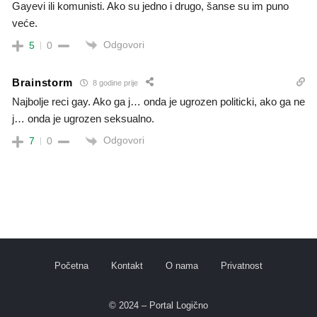
Gayevi ili komunisti. Ako su jedno i drugo, šanse su im puno
veće.
Odgovori
5
0
Brainstorm
8 godine prije
Najbolje reci gay. Ako ga j… onda je ugrozen politicki, ako ga ne
j… onda je ugrozen seksualno.
Odgovori
7
0
Početna
Kontakt
O nama
Privatnost
© 2024 – Portal Logično