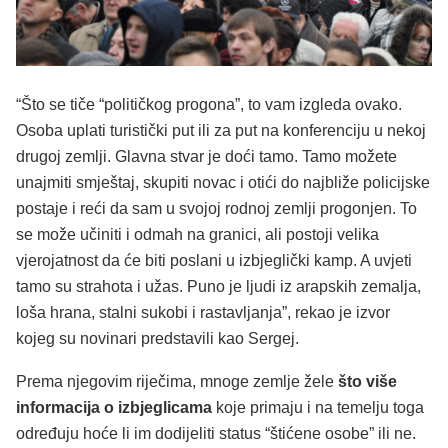
“Što se tiče “političkog progona”, to vam izgleda ovako.
Osoba uplati turistički put ili za put na konferenciju u nekoj
drugoj zemlji. Glavna stvar je doći tamo. Tamo možete
unajmiti smještaj, skupiti novac i otići do najbliže policijske
postaje i reći da sam u svojoj rodnoj zemlji progonjen. To
se može učiniti i odmah na granici, ali postoji velika
vjerojatnost da će biti poslani u izbjeglički kamp. A uvjeti
tamo su strahota i užas. Puno je ljudi iz arapskih zemalja,
loša hrana, stalni sukobi i rastavljanja”, rekao je izvor
kojeg su novinari predstavili kao Sergej.
Prema njegovim riječima, mnoge zemlje žele
što više
informacija o izbjeglicama
koje primaju i na temelju toga
određuju hoće li im dodijeliti status “štićene osobe” ili ne.