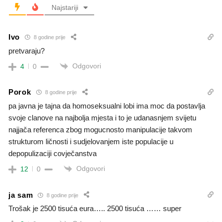
Najstariji
Ivo
8 godine prije
pretvaraju?
Odgovori
4
0
Porok
8 godine prije
pa javna je tajna da homoseksualni lobi ima moc da postavlja
svoje clanove na najbolja mjesta i to je udanasnjem svijetu
najjača referenca zbog mogucnosto manipulacije takvom
strukturom ličnosti i sudjelovanjem iste populacije u
depopulizaciji covječanstva
Odgovori
12
0
ja sam
8 godine prije
Trošak je 2500 tisuća eura….. 2500 tisuća …… super