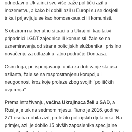
odnedavno Ukrajinci sve više traže politički azil u
inozemstvu, a kako bi dobili azil u Europi su se dosjetili
trika i prijavljuju se kao homoseksualci ili komunisti.
S obzirom na trenutnu situaciju u Ukrajini, kao takvi,
pripadnici LGBT zajednice ili komunisti, žale se na
uznemiravanja od strane policijskih službenika i prisilno
novačenje za odlazak u ratno područje Donbasa.
Osim toga, pri ispunjavanju upita za dobivanje statusa
azilanta, žale se na rasprostranjenu korupciju i
neugodnosti kroz koje prolaze zbog svojih “političkih
uvjerenja”.
Prema istraživanju,
većina Ukrajinaca želi u SAD
, a
Rusija je tek na sedmom mjestu. Tamo je 2016. godine
271 osoba dobila azil, pretežito policijskih djelatnika. Na
primjer, azil je dobilo 15 bivših zaposlenika specijalne