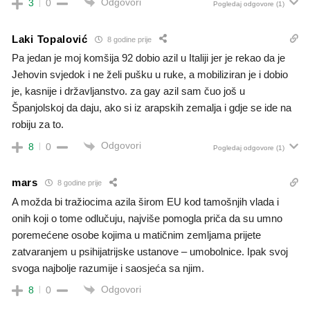
Odgovori
3
0
Pogledaj odgovore
(1)
Laki Topalović
8 godine prije
Pa jedan je moj komšija 92 dobio azil u Italiji jer je rekao da je
Jehovin svjedok i ne želi pušku u ruke, a mobiliziran je i dobio
je, kasnije i državljanstvo. za gay azil sam čuo još u
Španjolskoj da daju, ako si iz arapskih zemalja i gdje se ide na
robiju za to.
Odgovori
8
0
Pogledaj odgovore
(1)
mars
8 godine prije
A možda bi tražiocima azila širom EU kod tamošnjih vlada i
onih koji o tome odlučuju, najviše pomogla priča da su umno
poremećene osobe kojima u matičnim zemljama prijete
zatvaranjem u psihijatrijske ustanove – umobolnice. Ipak svoj
svoga najbolje razumije i saosjeća sa njim.
Odgovori
8
0