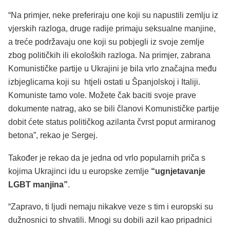
“Na primjer, neke preferiraju one koji su napustili zemlju iz
vjerskih razloga, druge radije primaju seksualne manjine,
a treće podržavaju one koji su pobjegli iz svoje zemlje
zbog političkih ili ekoloških razloga. Na primjer, zabrana
Komunističke partije u Ukrajini je bila vrlo značajna među
izbjeglicama koji su htjeli ostati u Španjolskoj i Italiji.
Komuniste tamo vole. Možete čak baciti svoje prave
dokumente natrag, ako se bili članovi Komunističke partije
dobit ćete status političkog azilanta čvrst poput armiranog
betona”, rekao je Sergej.
Također je rekao da je jedna od vrlo popularnih priča s
kojima Ukrajinci idu u europske zemlje
“ugnjetavanje
LGBT manjina”
.
“Zapravo, ti ljudi nemaju nikakve veze s tim i europski su
dužnosnici to shvatili. Mnogi su dobili azil kao pripadnici