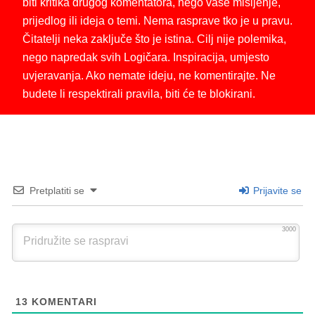
biti kritika drugog komentatora, nego vaše mišljenje,
prijedlog ili ideja o temi. Nema rasprave tko je u pravu.
Čitatelji neka zaključe što je istina. Cilj nije polemika,
nego napredak svih Logičara. Inspiracija, umjesto
uvjeravanja. Ako nemate ideju, ne komentirajte. Ne
budete li respektirali pravila, biti će te blokirani.
Pretplatiti se
Prijavite se
3000
13
KOMENTARI