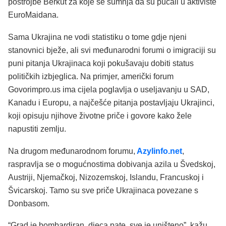
postrojbe Berkut za koje se sumnja da su pucali u aktiviste
EuroMaidana.
Sama Ukrajina ne vodi statistiku o tome gdje njeni
stanovnici bježe, ali svi međunarodni forumi o imigraciji su
puni pitanja Ukrajinaca koji pokušavaju dobiti status
političkih izbjeglica. Na primjer, američki forum
Govorimpro.us ima cijela poglavlja o useljavanju u SAD,
Kanadu i Europu, a najčešće pitanja postavljaju Ukrajinci,
koji opisuju njihove životne priče i govore kako žele
napustiti zemlju.
Na drugom međunarodnom forumu,
Azylinfo.net
,
raspravlja se o mogućnostima dobivanja azila u Švedskoj,
Austriji, Njemačkoj, Nizozemskoj, Islandu, Francuskoj i
Švicarskoj. Tamo su sve priče Ukrajinaca povezane s
Donbasom.
“Grad je bombardiran, djeca pate, sve je uništeno”, kažu