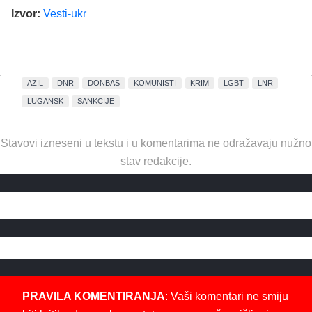
Izvor:
Vesti-ukr
AZIL
DNR
DONBAS
KOMUNISTI
KRIM
LGBT
LNR
LUGANSK
SANKCIJE
Stavovi izneseni u tekstu i u komentarima ne odražavaju nužno
stav redakcije.
PRAVILA KOMENTIRANJA
: Vaši komentari ne smiju