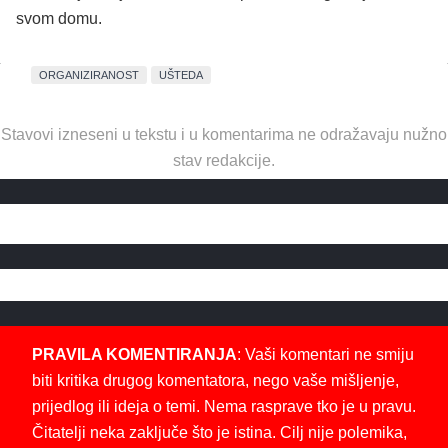
svom domu.
ORGANIZIRANOST
UŠTEDA
Stavovi izneseni u tekstu i u komentarima ne odražavaju nužno
stav redakcije.
PRAVILA KOMENTIRANJA
: Vaši komentari ne smiju
biti kritika drugog komentatora, nego vaše mišljenje,
prijedlog ili ideja o temi. Nema rasprave tko je u pravu.
Čitatelji neka zaključe što je istina. Cilj nije polemika,