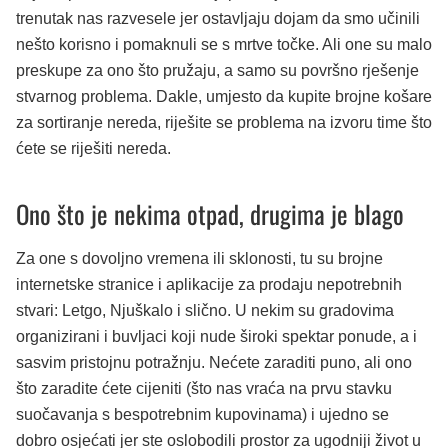
trenutak nas razvesele jer ostavljaju dojam da smo učinili
nešto korisno i pomaknuli se s mrtve točke. Ali one su malo
preskupe za ono što pružaju, a samo su površno rješenje
stvarnog problema. Dakle, umjesto da kupite brojne košare
za sortiranje nereda, riješite se problema na izvoru time što
ćete se riješiti nereda.
Ono što je nekima otpad, drugima je blago
Za one s dovoljno vremena ili sklonosti, tu su brojne
internetske stranice i aplikacije za prodaju nepotrebnih
stvari: Letgo, Njuškalo i slično. U nekim su gradovima
organizirani i buvljaci koji nude široki spektar ponude, a i
sasvim pristojnu potražnju. Nećete zaraditi puno, ali ono
što zaradite ćete cijeniti (što nas vraća na prvu stavku
suočavanja s bespotrebnim kupovinama) i ujedno se
dobro osjećati jer ste oslobodili prostor za ugodniji život u