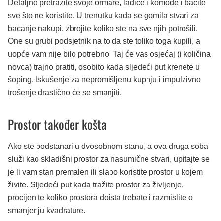
Detaljno pretražite svoje ormare, ladice i komode i bacite
sve što ne koristite. U trenutku kada se gomila stvari za
bacanje nakupi, zbrojite koliko ste na sve njih potrošili.
One su grubi podsjetnik na to da ste toliko toga kupili, a
uopće vam nije bilo potrebno. Taj će vas osjećaj (i količina
novca) trajno pratiti, osobito kada sljedeći put krenete u
šoping. Iskušenje za nepromišljenu kupnju i impulzivno
trošenje drastično će se smanjiti.
Prostor također košta
Ako ste podstanari u dvosobnom stanu, a ova druga soba
služi kao skladišni prostor za nasumične stvari, upitajte se
je li vam stan premalen ili slabo koristite prostor u kojem
živite. Sljedeći put kada tražite prostor za življenje,
procijenite koliko prostora doista trebate i razmislite o
smanjenju kvadrature.