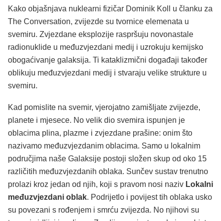
Kako objašnjava nuklearni fizičar Dominik Koll u članku za
The Conversation, zvijezde su tvornice elemenata u
svemiru. Zvjezdane eksplozije raspršuju novonastale
radionuklide u međuzvjezdani medij i uzrokuju kemijsko
obogaćivanje galaksija. Ti kataklizmični događaji također
oblikuju međuzvjezdani medij i stvaraju velike strukture u
svemiru.
Kad pomislite na svemir, vjerojatno zamišljate zvijezde,
planete i mjesece. No velik dio svemira ispunjen je
oblacima plina, plazme i zvjezdane prašine: onim što
nazivamo međuzvjezdanim oblacima. Samo u lokalnim
područjima naše Galaksije postoji složen skup od oko 15
različitih međuzvjezdanih oblaka. Sunčev sustav trenutno
prolazi kroz jedan od njih, koji s pravom nosi naziv
Lokalni
međuzvjezdani oblak
. Podrijetlo i povijest tih oblaka usko
su povezani s rođenjem i smrću zvijezda. No njihovi su