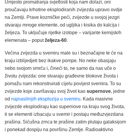
Umjesto promatranja svjetlosti koja nam dolazi, oni
proučavaju krhotine eksplodiranih zvijezda upravo ovdje
na Zemlji. Prave kozmičke peći, zvijezde u svojoj jezgri
stvaraju mnoge elemente, od ugljika i kisika do kalcija i
željeza. To uključuje rijetke izotope – varijante kemijskih
elemenata – poput
željeza-60
.
Većina zvijezda u svemiru male su i beznačajne te će na
kraju izblijedjeti bez ikakve pompe. No neke obasjaju
nebo svojom smrću i, čineći to, ne samo da nas uče o
životu zvijezda: one stvaraju građevne blokove života i
pomažu nam rekonstruirati cijelu povijest svemira. To su
zvijezde koje završavaju svoj život kao
supernove
, jedne
od
najnasilnijih eksplozija u svemiru
. Kada masivne
zvijezde eksplodiraju kao supernove na kraju svog života,
ti se elementi izbacuju u svemir i postaju međuzvjezdana
prašina. Sićušna zrnca te prašine zatim plutaju galaksijom
i ponekad dospiju na površinu Zemlje. Radioaktivno