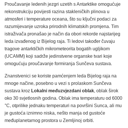
Proučavanje ledenih jezgri uzetih s Antarktike omogućuje
rekonstrukciju povijesti razina stakleničkih plinova u
atmosferi i temperature oceana, što su ključni podaci za
razumijevanje uzroka prirodnih klimatskih promjena. Tim
istraživača pronašao je način da obori rekorde najstarijeg
leda izvađenog iz Bijelog raja. Ti ledovi također čuvaju
tragove antarktičkih mikrometeorita bogatih ugljikom
(UCAMM) koji sadrže jedinstvene organske tvari koje
omogućuju proučavanje formiranja Sunčeva sustava.
Znanstvenici se koriste pamćenjem leda Bijelog raja na
mnoge načine, posebno u vezi s prolaskom Sunčeva
sustava kroz
Lokalni međuzvjezdani oblak
, oblak širok
oko 30 svjetlosnih godina. Oblak ima temperaturu od 6000
°C, otprilike jednaku temperaturi na površini Sunca, ali mu
je gustoća iznimno niska, nešto manja od gustoće
međuplanetarnog prostora u Zemljinoj orbiti.