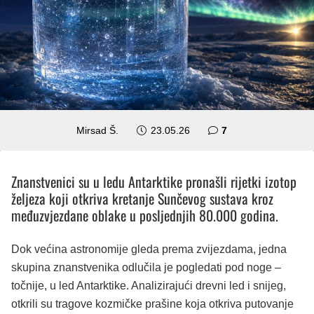
komentara
Mirsad Š.
23.05.26
7
Znanstvenici su u ledu Antarktike pronašli rijetki izotop
željeza koji otkriva kretanje Sunčevog sustava kroz
međuzvjezdane oblake u posljednjih 80.000 godina.
Dok većina astronomije gleda prema zvijezdama, jedna
skupina znanstvenika odlučila je pogledati pod noge –
točnije, u led Antarktike. Analizirajući drevni led i snijeg,
otkrili su tragove kozmičke prašine koja otkriva putovanje