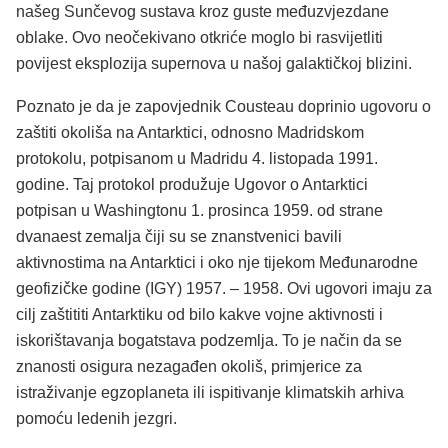
našeg Sunčevog sustava kroz guste međuzvjezdane
oblake. Ovo neočekivano otkriće moglo bi rasvijetliti
povijest eksplozija supernova u našoj galaktičkoj blizini.
Poznato je da je zapovjednik Cousteau doprinio ugovoru o
zaštiti okoliša na Antarktici, odnosno Madridskom
protokolu, potpisanom u Madridu 4. listopada 1991.
godine. Taj protokol produžuje Ugovor o Antarktici
potpisan u Washingtonu 1. prosinca 1959. od strane
dvanaest zemalja čiji su se znanstvenici bavili
aktivnostima na Antarktici i oko nje tijekom Međunarodne
geofizičke godine (IGY) 1957. – 1958. Ovi ugovori imaju za
cilj zaštititi Antarktiku od bilo kakve vojne aktivnosti i
iskorištavanja bogatstava podzemlja. To je način da se
znanosti osigura nezagađen okoliš, primjerice za
istraživanje egzoplaneta ili ispitivanje klimatskih arhiva
pomoću ledenih jezgri.