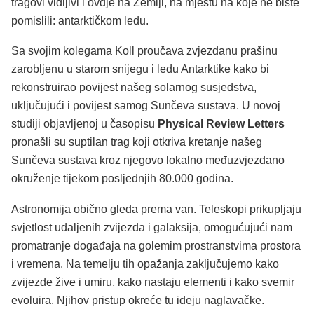
tragovi vidljivi i ovdje na Zemlji, na mjestu na koje ne biste
pomislili: antarktičkom ledu.
Sa svojim kolegama Koll proučava zvjezdanu prašinu
zarobljenu u starom snijegu i ledu Antarktike kako bi
rekonstruirao povijest našeg solarnog susjedstva,
uključujući i povijest samog Sunčeva sustava. U novoj
studiji objavljenoj u časopisu
Physical Review Letters
pronašli su suptilan trag koji otkriva kretanje našeg
Sunčeva sustava kroz njegovo lokalno međuzvjezdano
okruženje tijekom posljednjih 80.000 godina.
Astronomija obično gleda prema van. Teleskopi prikupljaju
svjetlost udaljenih zvijezda i galaksija, omogućujući nam
promatranje događaja na golemim prostranstvima prostora
i vremena. Na temelju tih opažanja zaključujemo kako
zvijezde žive i umiru, kako nastaju elementi i kako svemir
evoluira. Njihov pristup okreće tu ideju naglavačke.