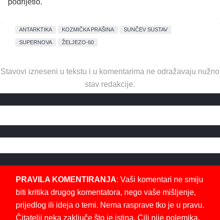
podrijetlo.
ANTARKTIKA
KOZMIČKA PRAŠINA
SUNČEV SUSTAV
SUPERNOVA
ŽELJEZO-60
Stavovi izneseni u tekstu i u komentarima ne odražavaju nužno
stav redakcije.
PRAVILA KOMENTIRANJA
: Vaši komentari ne smiju
biti kritika drugog komentatora, nego vaše mišljenje,
prijedlog ili ideja o temi. Nema rasprave tko je u pravu.
Čitatelji neka zaključe što je istina. Cilj nije polemika,