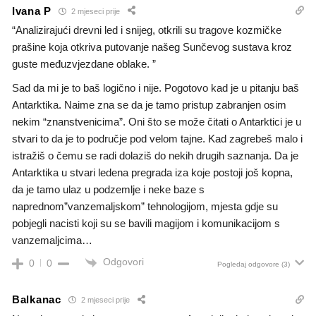
Ivana P
2 mjeseci prije
“Analizirajući drevni led i snijeg, otkrili su tragove kozmičke
prašine koja otkriva putovanje našeg Sunčevog sustava kroz
guste međuzvjezdane oblake. ”
Sad da mi je to baš logično i nije. Pogotovo kad je u pitanju baš
Antarktika. Naime zna se da je tamo pristup zabranjen osim
nekim “znanstvenicima”. Oni što se može čitati o Antarktici je u
stvari to da je to područje pod velom tajne. Kad zagrebeš malo i
istražiš o čemu se radi dolaziš do nekih drugih saznanja. Da je
Antarktika u stvari ledena pregrada iza koje postoji još kopna,
da je tamo ulaz u podzemlje i neke baze s
naprednom”vanzemaljskom” tehnologijom, mjesta gdje su
pobjegli nacisti koji su se bavili magijom i komunikacijom s
vanzemaljcima…
Odgovori
0
0
Pogledaj odgovore
(3)
Balkanac
2 mjeseci prije