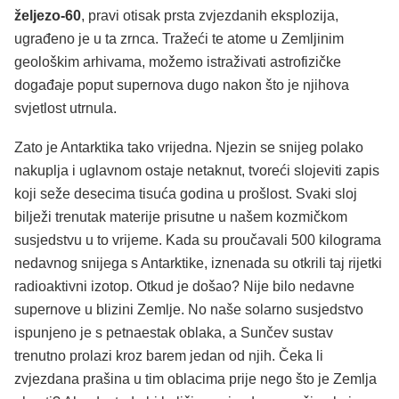
željezo-60
, pravi otisak prsta zvjezdanih eksplozija,
ugrađeno je u ta zrnca. Tražeći te atome u Zemljinim
geološkim arhivama, možemo istraživati astrofizičke
događaje poput supernova dugo nakon što je njihova
svjetlost utrnula.
Zato je Antarktika tako vrijedna. Njezin se snijeg polako
nakuplja i uglavnom ostaje netaknut, tvoreći slojeviti zapis
koji seže desecima tisuća godina u prošlost. Svaki sloj
bilježi trenutak materije prisutne u našem kozmičkom
susjedstvu u to vrijeme. Kada su proučavali 500 kilograma
nedavnog snijega s Antarktike, iznenada su otkrili taj rijetki
radioaktivni izotop. Otkud je došao? Nije bilo nedavne
supernove u blizini Zemlje. No naše solarno susjedstvo
ispunjeno je s petnaestak oblaka, a Sunčev sustav
trenutno prolazi kroz barem jedan od njih. Čeka li
zvjezdana prašina u tim oblacima prije nego što je Zemlja