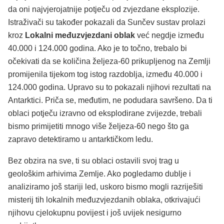
da oni najvjerojatnije potječu od zvjezdane eksplozije.
Istraživači su također pokazali da Sunčev sustav prolazi
kroz
Lokalni međuzvjezdani oblak
već negdje između
40.000 i 124.000 godina. Ako je to točno, trebalo bi
očekivati da se količina željeza-60 prikupljenog na Zemlji
promijenila tijekom tog istog razdoblja, između 40.000 i
124.000 godina. Upravo su to pokazali njihovi rezultati na
Antarktici. Priča se, međutim, ne podudara savršeno. Da ti
oblaci potječu izravno od eksplodirane zvijezde, trebali
bismo primijetiti mnogo više željeza-60 nego što ga
zapravo detektiramo u antarktičkom ledu.
Bez obzira na sve, ti su oblaci ostavili svoj trag u
geološkim arhivima Zemlje. Ako pogledamo dublje i
analiziramo još stariji led, uskoro bismo mogli razriješiti
misterij tih lokalnih međuzvjezdanih oblaka, otkrivajući
njihovu cjelokupnu povijest i još uvijek nesigurno