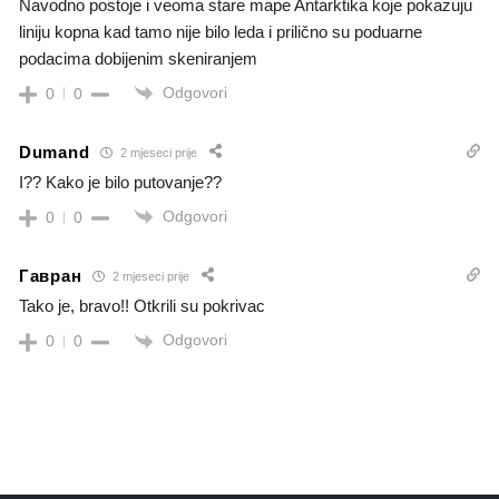
Navodno postoje i veoma stare mape Antarktika koje pokazuju
liniju kopna kad tamo nije bilo leda i prilično su poduarne
podacima dobijenim skeniranjem
Odgovori
0
0
Dumand
2 mjeseci prije
I?? Kako je bilo putovanje??
Odgovori
0
0
Гавран
2 mjeseci prije
Tako je, bravo!! Otkrili su pokrivac
Odgovori
0
0