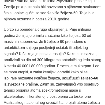
uhvati? Ako da, tada bi količina zvjezdane prašine koju
Zemlja prikupi trebala biti povezana s njihovom strukturom:
što su oblaci gušći, to sadrže više željeza-60. To je bila
njihova razumna hipoteza 2019. godine.
Ubrzo su ponuđena druga objašnjenja. Prije milijuna
godina Zemlja je primila značajne kiše željeza-60 od
masivnih supernova. Je li željezo-60 pronađeno u
antarktičkom snijegu posljednji ostatak ili odjek tog
signala? Kiša koja je postala rosulja? Kako bi to saznali,
analizirali su dio od 300 kilograma antarktičkog leda starog
između 40.000 i 80.000 godina. Proces je mukotrpan. Led
se mora otopiti, a zatim kemijski obraditi kako bi se
izolirale neznatne količine željeza, uključujući
željezo-60
iz zvjezdane prašine. Zatim su, zahvaljujući vrlo osjetljivoj
tehnici brojanja atoma spektrometrijom mase s
akceleratorom, korištenoj u postrojenju za teške ione
Australskog nacionalnog sveučilišta, brojali atome željeza-