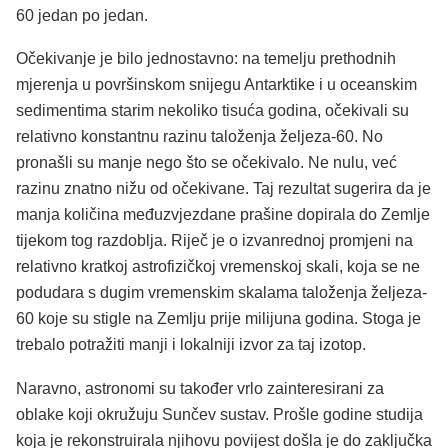
60 jedan po jedan.
Očekivanje je bilo jednostavno: na temelju prethodnih
mjerenja u površinskom snijegu Antarktike i u oceanskim
sedimentima starim nekoliko tisuća godina, očekivali su
relativno konstantnu razinu taloženja željeza-60. No
pronašli su manje nego što se očekivalo. Ne nulu, već
razinu znatno nižu od očekivane. Taj rezultat sugerira da je
manja količina međuzvjezdane prašine dopirala do Zemlje
tijekom tog razdoblja. Riječ je o izvanrednoj promjeni na
relativno kratkoj astrofizičkoj vremenskoj skali, koja se ne
podudara s dugim vremenskim skalama taloženja željeza-
60 koje su stigle na Zemlju prije milijuna godina. Stoga je
trebalo potražiti manji i lokalniji izvor za taj izotop.
Naravno, astronomi su također vrlo zainteresirani za
oblake koji okružuju Sunčev sustav. Prošle godine studija
koja je rekonstruirala njihovu povijest došla je do zaključka