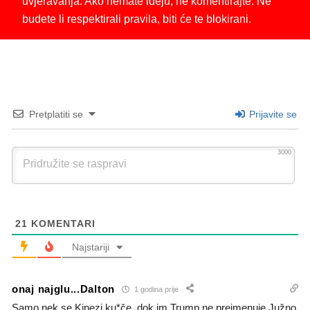
uvjeravanja. Ako nemate ideju, ne komentirajte. Ne
budete li respektirali pravila, biti će te blokirani.
Pretplatiti se
Prijavite se
3000
21
KOMENTARI
Najstariji
onaj najglu...Dalton
1 godina prije
Samo nek se Kinezi ku*če, dok im Trump ne preimenuje Južno