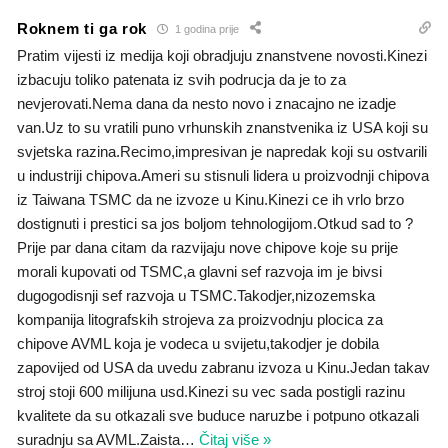
Roknem ti ga rok
1 godina prije
Pratim vijesti iz medija koji obradjuju znanstvene novosti.Kinezi
izbacuju toliko patenata iz svih podrucja da je to za
nevjerovati.Nema dana da nesto novo i znacajno ne izadje
van.Uz to su vratili puno vrhunskih znanstvenika iz USA koji su
svjetska razina.Recimo,impresivan je napredak koji su ostvarili
u industriji chipova.Ameri su stisnuli lidera u proizvodnji chipova
iz Taiwana TSMC da ne izvoze u Kinu.Kinezi ce ih vrlo brzo
dostignuti i prestici sa jos boljom tehnologijom.Otkud sad to ?
Prije par dana citam da razvijaju nove chipove koje su prije
morali kupovati od TSMC,a glavni sef razvoja im je bivsi
dugogodisnji sef razvoja u TSMC.Takodjer,nizozemska
kompanija litografskih strojeva za proizvodnju plocica za
chipove AVML koja je vodeca u svijetu,takodjer je dobila
zapovijed od USA da uvedu zabranu izvoza u Kinu.Jedan takav
stroj stoji 600 milijuna usd.Kinezi su vec sada postigli razinu
kvalitete da su otkazali sve buduce naruzbe i potpuno otkazali
suradnju sa AVML.Zaista
…
Čitaj više »