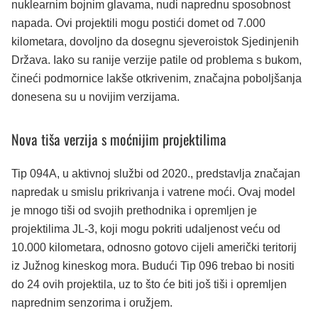
nuklearnim bojnim glavama, nudi naprednu sposobnost
napada. Ovi projektili mogu postići domet od 7.000
kilometara, dovoljno da dosegnu sjeveroistok Sjedinjenih
Država. Iako su ranije verzije patile od problema s bukom,
čineći podmornice lakše otkrivenim, značajna poboljšanja
donesena su u novijim verzijama.
Nova tiša verzija s moćnijim projektilima
Tip 094A, u aktivnoj službi od 2020., predstavlja značajan
napredak u smislu prikrivanja i vatrene moći. Ovaj model
je mnogo tiši od svojih prethodnika i opremljen je
projektilima JL-3, koji mogu pokriti udaljenost veću od
10.000 kilometara, odnosno gotovo cijeli američki teritorij
iz Južnog kineskog mora. Budući Tip 096 trebao bi nositi
do 24 ovih projektila, uz to što će biti još tiši i opremljen
naprednim senzorima i oružjem.