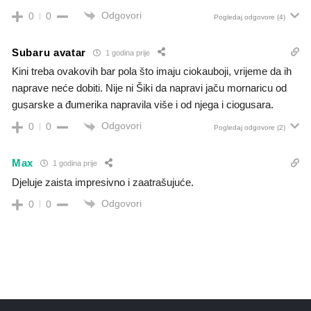
Odgovori
0
0
Pogledaj odgovore
(4)
Subaru avatar
1 godina prije
Kini treba ovakovih bar pola što imaju ciokauboji, vrijeme da ih
naprave neće dobiti. Nije ni Šiki da napravi jaču mornaricu od
gusarske a đumerika napravila više i od njega i ciogusara.
Odgovori
0
0
Pogledaj odgovore
(2)
Max
1 godina prije
Djeluje zaista impresivno i zaatrašujuće.
Odgovori
0
0