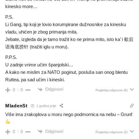
kinesko more…
P.S.
Li Gang, tip koji je lovio korumpirane dužnosnike za kinesku
vladu, uhićen je zbog primanja mita.
Jebate, izgleda da je tamo tražit ko ne prima mito, isto ka’ i 歇后
语海底捞针 (tražiti iglu u moru).
P.P.S.
U zadnje vrime učim španjolski…
A kako ne mislim za NATO poginut, posluša san onog blentu
Ruttea, pa sad učim i kineski.
Odgovori
0
0
Pogledaj odgovore
(8)
MladenSt
1 godina prije
Više ima zrakoplova u moru nego podmornica na nebu – Grunf
Odgovori
0
0
Pogledaj odgovore
(2)