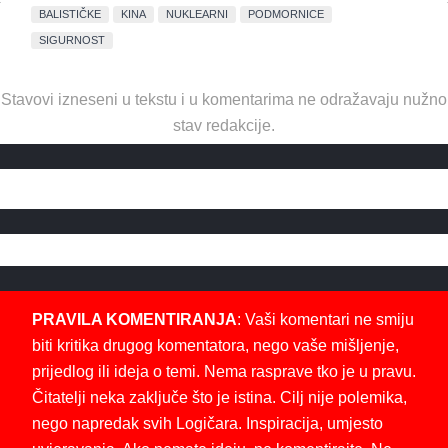
BALISTIČKE
KINA
NUKLEARNI
PODMORNICE
SIGURNOST
Stavovi izneseni u tekstu i u komentarima ne odražavaju nužno
stav redakcije.
PRAVILA KOMENTIRANJA
: Vaši komentari ne smiju
biti kritika drugog komentatora, nego vaše mišljenje,
prijedlog ili ideja o temi. Nema rasprave tko je u pravu.
Čitatelji neka zaključe što je istina. Cilj nije polemika,
nego napredak svih Logičara. Inspiracija, umjesto