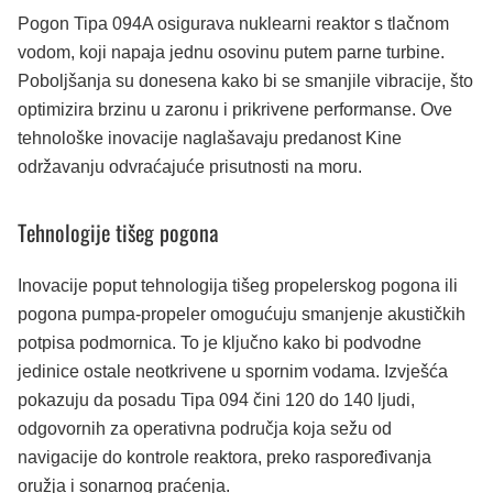
Pogon Tipa 094A osigurava nuklearni reaktor s tlačnom
vodom, koji napaja jednu osovinu putem parne turbine.
Poboljšanja su donesena kako bi se smanjile vibracije, što
optimizira brzinu u zaronu i prikrivene performanse. Ove
tehnološke inovacije naglašavaju predanost Kine
održavanju odvraćajuće prisutnosti na moru.
Tehnologije tišeg pogona
Inovacije poput tehnologija tišeg propelerskog pogona ili
pogona pumpa-propeler omogućuju smanjenje akustičkih
potpisa podmornica. To je ključno kako bi podvodne
jedinice ostale neotkrivene u spornim vodama. Izvješća
pokazuju da posadu Tipa 094 čini 120 do 140 ljudi,
odgovornih za operativna područja koja sežu od
navigacije do kontrole reaktora, preko raspoređivanja
oružja i sonarnog praćenja.