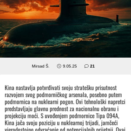
komentar
Mirsad Š.
9.05.25
21
Kina nastavlja potvrđivati svoju stratešku prisutnost
razvojem svog podmorničkog arsenala, posebno putem
podmornica na nuklearni pogon. Ovi tehnološki napretci
predstavljaju glavnu prednost za nacionalnu obranu i
projekciju moći. S uvođenjem podmornice Tipa 094A,
Kina jača svoju poziciju u nuklearnoj trijadi, jamčeći
vjerodostojno odvraćanje od potencijalnih prijetnji. Ovaj