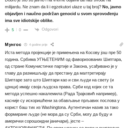
milijardu. Ne znam da li i egzekutori ulaze u taj broj?
No, јavno
objavljen i naučno podržan genocid u svom sprovođenju
ima sve idiotskije oblike.
Odgovori
5
0
Мунгос
4 godine prije
Иста метода пројекције је примењена на Косову још пре 50
година. Србима УГЊЕТЕНИМ од фаворизованих Шиптара,
од стране Комунистичке партије и Закона, усађивано је у
главу да размишљају да престану да малтретирају
Шиптаре зато што Шиптари као и сви људи на свету (и
црнци) имају своја људска права. Срби код којих се та
метода успешно накалемила (Рада Трајковић например),
касније су искоришћени за обављање прљавих послова у
корист баш тих из Washingtona. Аутентичан назив за тако
формиране људе (не мора да су Срби, могу да буду и
амерички сорошоидни јаничари), јесте –
АУТОШОВИНИСТИ. По овом чланку се види и очигледно