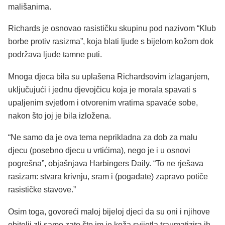
mališanima.
Richards je osnovao rasističku skupinu pod nazivom “Klub
borbe protiv rasizma”, koja blati ljude s bijelom kožom dok
podržava ljude tamne puti.
Mnoga djeca bila su uplašena Richardsovim izlaganjem,
uključujući i jednu djevojčicu koja je morala spavati s
upaljenim svjetlom i otvorenim vratima spavaće sobe,
nakon što joj je bila izložena.
“Ne samo da je ova tema neprikladna za dob za malu
djecu (posebno djecu u vrtićima), nego je i u osnovi
pogrešna”, objašnjava Harbingers Daily. “To ne rješava
rasizam: stvara krivnju, sram i (pogađate) zapravo potiče
rasističke stavove.”
Osim toga, govoreći maloj bijeloj djeci da su oni i njihove
obitelji zli samo zato što im je koža svijetla traumatizira ih,