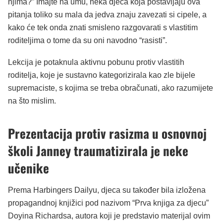
njima?” Imajte na umu, neka djeca koja postavljaju ova
pitanja toliko su mala da jedva znaju zavezati si cipele, a
kako će tek onda znati smisleno razgovarati s vlastitim
roditeljima o tome da su oni navodno “rasisti”.
Lekcija je potaknula aktivnu pobunu protiv vlastitih
roditelja, koje je sustavno kategorizirala kao zle bijele
supremaciste, s kojima se treba obračunati, ako razumijete
na što mislim.
Prezentacija protiv rasizma u osnovnoj
školi Janney traumatizirala je neke
učenike
Prema Harbingers Dailyu, djeca su također bila izložena
propagandnoj knjižici pod nazivom “Prva knjiga za djecu”
Doyina Richardsa, autora koji je predstavio materijal ovim