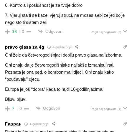
6. Kontrola i poslusnost je za tvoje dobro
7. Vjeruj sta ti se kaze, vjeruj struci, ne mozes sebi zeljeti bolje
nego sto ti sistem zeli
Odgovori
16
0
Pogledaj odgovore
(3)
pravo glasa za 4g
4 godine prije
Oni žele da četverogodišnjaci dobiju pravo glasa na izborima.
Oni znaju da je četverogodišnjake najlakše izmanipulirati.
Poznata je ona ped. o bombonima i djeci. Oni znaju kako
“poučavaju” djecu.
Europa je još “dobra” kada to nudi 16-godišnjacima.
Bljuv, bljuv!
Odgovori
7
0
Pogledaj odgovore
(1)
Гавран
4 godine prije
Dobro je što su javno i na vreme objavili da nas svode na