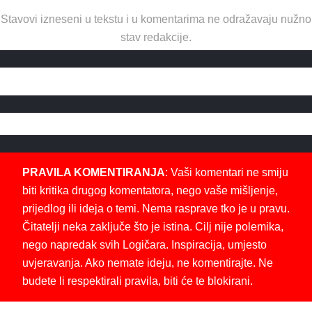
Stavovi izneseni u tekstu i u komentarima ne odražavaju nužno
stav redakcije.
PRAVILA KOMENTIRANJA
: Vaši komentari ne smiju
biti kritika drugog komentatora, nego vaše mišljenje,
prijedlog ili ideja o temi. Nema rasprave tko je u pravu.
Čitatelji neka zaključe što je istina. Cilj nije polemika,
nego napredak svih Logičara. Inspiracija, umjesto
uvjeravanja. Ako nemate ideju, ne komentirajte. Ne
budete li respektirali pravila, biti će te blokirani.