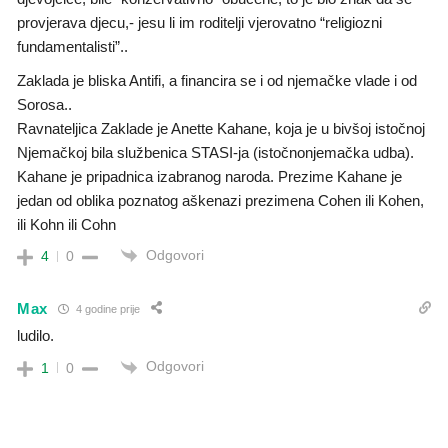
provjerava djecu,- jesu li im roditelji vjerovatno “religiozni
fundamentalisti”..
Zaklada je bliska Antifi, a financira se i od njemačke vlade i od
Sorosa..
Ravnateljica Zaklade je Anette Kahane, koja je u bivšoj istočnoj
Njemačkoj bila službenica STASI-ja (istočnonjemačka udba).
Kahane je pripadnica izabranog naroda. Prezime Kahane je
jedan od oblika poznatog aškenazi prezimena Cohen ili Kohen,
ili Kohn ili Cohn
Odgovori
4
0
Max
4 godine prije
ludilo.
Odgovori
1
0