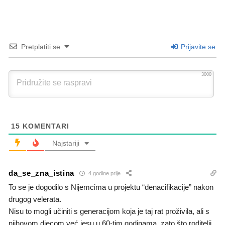
Pretplatiti se
Prijavite se
3000
15
KOMENTARI
Najstariji
da_se_zna_istina
4 godine prije
To se je dogodilo s Nijemcima u projektu “denacifikacije” nakon
drugog velerata.
Nisu to mogli učiniti s generacijom koja je taj rat proživila, ali s
njihovom djecom već jesu u 60-tim godinama, zato što roditelji