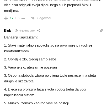
više nisu odgajali svoju djecu nego su ih propustili školi i
medijima.
Odgovori
12
0
Bobi
4 godine prije
Danasnji Kapitalizam:
1. Stavi materijalno zadovoljstvo na prvo mjesto i vodi se
komformizmom
2. Obitelj je zlo, gledaj samo sebe
3. Vjera je zlo, ateizam je pozeljan
3. Osobna sloboda izbora po cijenu tudje nesrece i na stetu
drugih je srz zivota
4. Djeca su prolazna faza zivota i odgoj treba da vodi
kapitalisticki sistem
5. Musko i zensko kao rod vise ne postoji