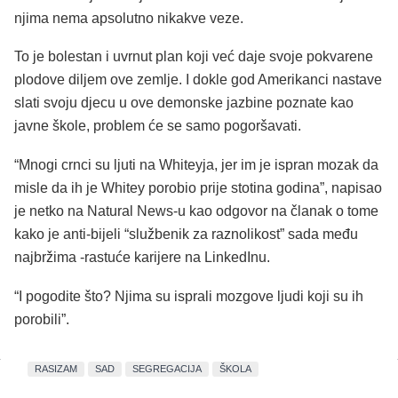
njima nema apsolutno nikakve veze.
To je bolestan i uvrnut plan koji već daje svoje pokvarene
plodove diljem ove zemlje. I dokle god Amerikanci nastave
slati svoju djecu u ove demonske jazbine poznate kao
javne škole, problem će se samo pogoršavati.
“Mnogi crnci su ljuti na Whiteyja, jer im je ispran mozak da
misle da ih je Whitey porobio prije stotina godina”, napisao
je netko na Natural News-u kao odgovor na članak o tome
kako je anti-bijeli “službenik za raznolikost” sada među
najbržima -rastuće karijere na LinkedInu.
“I pogodite što? Njima su isprali mozgove ljudi koji su ih
porobili”.
RASIZAM
SAD
SEGREGACIJA
ŠKOLA