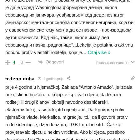
је да је усред Washingtona формирана дечија школа
сорошоидних јаничара, усађивањем код деце познатог
јаничарског менталног склопа сопственог негирања, која би
у савременом систему могла да се назове – производњом
аутошовиниста. Код нас, такве школе имају леп
сорошоидни назив „радионице“. „Lekcija je potaknula aktivnu
pobunu protiv vlastitih roditelja, koje je
…
Čitaj više »
Odgovori
4
0
Pogledaj odgovore
(4)
łedeno doba
4 godine prije
prije 4 godine u Njemačkoj, Zaklada “Antonio Amado”, je izdala
neku sličnu brošuru, u kojoj se ispitivalo djecu, da li su im
roditelji ili drugi članovi obitelji navodno desničarski,
ekstremistički,. rasistički, itd orjentirani.. Da li govore protiv
njemačke vlade, Merkelice, migracije, itd.. da li govore protiv
rodne ideologije, dženderizma, LGBT družine itd.. Čak se
provjeravalo djecu u nekim vrtićima. Ako bi djeca, posebno
djevojčice, bile “konzervativno” obučene, to je bio znak da se