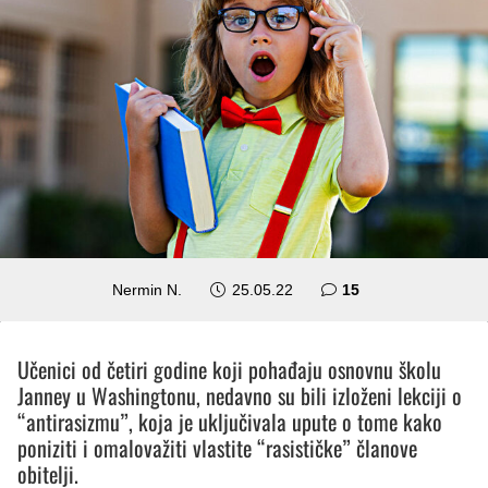
komentara
Nermin N.
25.05.22
15
Učenici od četiri godine koji pohađaju osnovnu školu
Janney u Washingtonu, nedavno su bili izloženi lekciji o
“antirasizmu”, koja je uključivala upute o tome kako
poniziti i omalovažiti vlastite “rasističke” članove
obitelji.