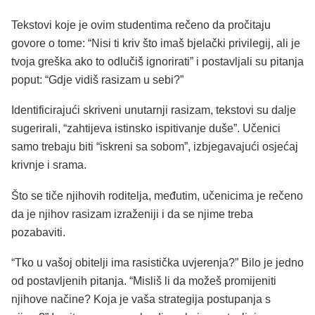
Tekstovi koje je ovim studentima rečeno da pročitaju
govore o tome: “Nisi ti kriv što imaš bjelački privilegij, ali je
tvoja greška ako to odlučiš ignorirati” i postavljali su pitanja
poput: “Gdje vidiš rasizam u sebi?”
Identificirajući skriveni unutarnji rasizam, tekstovi su dalje
sugerirali, “zahtijeva istinsko ispitivanje duše”. Učenici
samo trebaju biti “iskreni sa sobom”, izbjegavajući osjećaj
krivnje i srama.
Što se tiče njihovih roditelja, međutim, učenicima je rečeno
da je njihov rasizam izraženiji i da se njime treba
pozabaviti.
“Tko u vašoj obitelji ima rasistička uvjerenja?” Bilo je jedno
od postavljenih pitanja. “Misliš li da možeš promijeniti
njihove načine? Koja je vaša strategija postupanja s