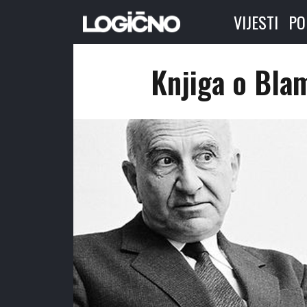
VIJESTI
PO
Knjiga o Bla