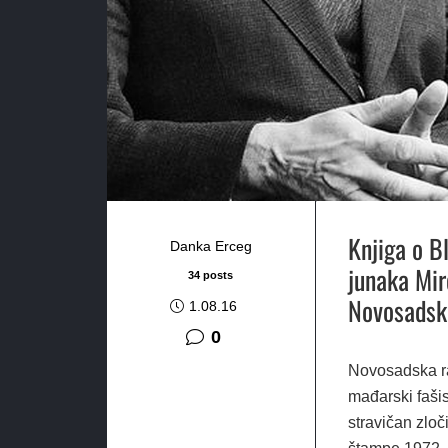
Knjiga o B
Danka Erceg
junaka Mir
34 posts
Novosadske
1.08.16
0
Novosadska ra
mađarski fašis
stravičan zlo