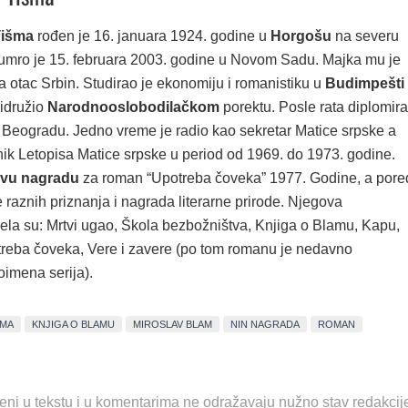
Tišma
rođen je 16. januara 1924. godine u
Horgošu
na severu
 umro je 15. februara 2003. godine u Novom Sadu. Majka mu je
 a otac Srbin. Studirao je ekonomiju i romanistiku u
Budimpešti
ridružio
Narodnooslobodilačkom
porektu. Posle rata diplomir
u Beogradu. Jedno vreme je radio kao sekretar Matice srpske a
nik Letopisa Matice srpske u period od 1969. do 1973. godine.
vu nagradu
za roman “Upotreba čoveka” 1977. Godine, a pore
e raznih priznanja i nagrada literarne prirode. Njegova
dela su: Mrtvi ugao, Škola bezbožništva, Knjiga o Blamu, Kapu,
reba čoveka, Vere i zavere (po tom romanu je nedavno
toimena serija).
ŠMA
KNJIGA O BLAMU
MIROSLAV BLAM
NIN NAGRADA
ROMAN
eni u tekstu i u komentarima ne odražavaju nužno stav redakcij