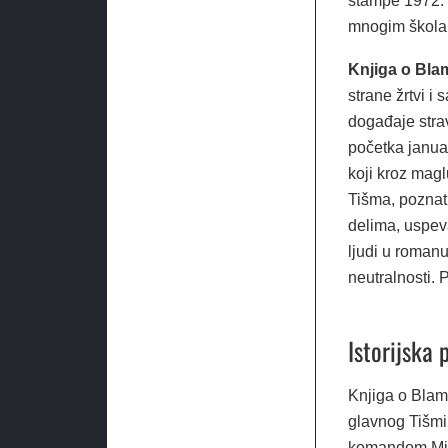
štampe 1972. 
mnogim škola
Knjiga o Bla
strane žrtvi i
događaje stra
početka januar
koji kroz mag
Tišma, poznat
delima, uspev
ljudi u romanu
neutralnosti. P
Istorijska
Knjiga o Blam
glavnog Tišmin
komandom Miklo