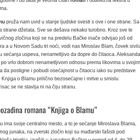
godine i od tada je veoma čitan
roman
i obavezna lektira u
ma.
mu
pruža nam uvid u stanje ljudske svesti s ove i one strane. Sa
 sa strane dželata. Sve se dešava nekako turobno. Kroz sve te
vičnog zločina koji se na predelu Bačke inače odvijao još od
a a u Novom Sadu tri noći, vodi nas Miroslav Blam, čovek sivil
lu sećanja uspeva, nenametljivo da dopre do čitaoca. Aleksanda
 po vrlo dobrom nenametljivom odnosu prema likovima u svoji
a da postigne i pobudi osećajnost u čitaocu iako su predstave
 Knjiga o Blamu prilično bezosećajne i mrtve u smislu
isac se ne stavlja ni na čiju stranu.
 pozadina romana “Knjiga o Blamu”
u ima svoje centralno mesto, a to je sećanje Miroslava Blama,
og junaka, na zverski zločin koji su mađarski fašisti pod
ša Hortija, izvršili u zapadnoj Bačkoj u period od 4. do 29.