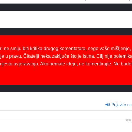
ri ne smiju biti kritika drugog komentatora, nego vaše mišljenje,
je u pravu. Čitatelji neka zaključe što je istina. Cilj nije polemika
mjesto uvjeravanja. Ako nemate ideju, ne komentirajte. Ne bude
Prijavite se
3000