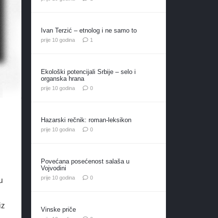
Ivan Terzić – etnolog i ne samo to
komentar
prije 10 godina
1
Ekološki potencijali Srbije – selo i
organska hrana
prije 10 godina
0
Hazarski rečnik: roman-leksikon
prije 10 godina
0
Povećana posećenost salaša u
Vojvodini
prije 10 godina
0
u
iz
Vinske priče