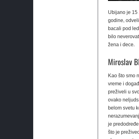
Ubijano je 15 
godine, odveli
bacali pod led
bilo neverovat
žena i dece.
Miroslav 
Kao što smo n
vreme i događ
preživeli u sv
ovako neljudsk
belom svetu ko
nerazumevanj
je predodređe
što je preživ