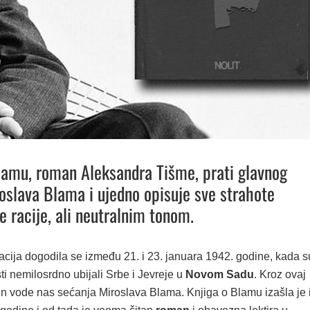
lamu, roman Aleksandra Tišme, prati glavnog
oslava Blama i ujedno opisuje sve strahote
 racije, ali neutralnim tonom.
cija dogodila se između 21. i 23. januara 1942. godine, kada s
ti nemilosrdno ubijali Srbe i Jevreje u
Novom Sadu
. Kroz ovaj
čin vode nas sećanja Miroslava Blama. Knjiga o Blamu izašla je 