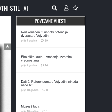
OTNI STIL
AI
POVEZANE VIJESTI
Neiskorišćeni turistički potencijal
dvoraca u Vojvodini
komentara
prije 7 godina
19
Ekološke kuće – vraćanje izvornim
vrednostima
komentara
prije 7 godina
14
Dačić: Referenduma u Vojvodini nikada
neće biti
prije 10 godina
0
Muzej šibica
komentar
prije 10 godina
1