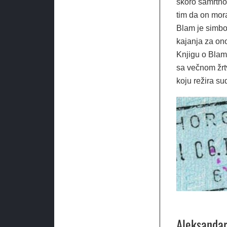
skoro samrtno
tim da on mora
Blam je simbol
kajanja za ono
Knjigu o Blam
sa večnom žrt
koju režira su
Aleksandar