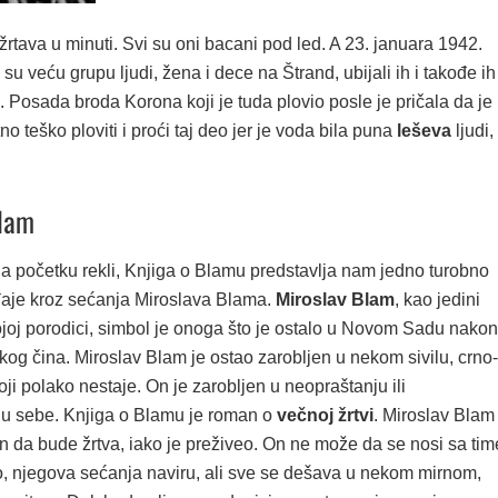
žrtava u minuti. Svi su oni bacani pod led. A 23. januara 1942.
 su veću grupu ljudi, žena i dece na Štrand, ubijali ih i takođe ih
. Posada broda Korona koji je tuda plovio posle je pričala da je
no teško ploviti i proći taj deo jer je voda bila puna
leševa
ljudi,
Blam
a početku rekli, Knjiga o Blamu predstavlja nam jedno turobno
aje kroz sećanja Miroslava Blama.
Miroslav Blam
, kao jedini
ojoj porodici, simbol je onoga što je ostalo u Novom Sadu nakon
og čina. Miroslav Blam je ostao zarobljen u nekom sivilu, crno-
ji polako nestaje. On je zarobljen u neopraštanju ili
u sebe. Knjiga o Blamu je roman o
večnoj žrtvi
. Miroslav Blam
n da bude žrtva, iako je preživeo. On ne može da se nosi sa tim
eo, njegova sećanja naviru, ali sve se dešava u nekom mirnom,