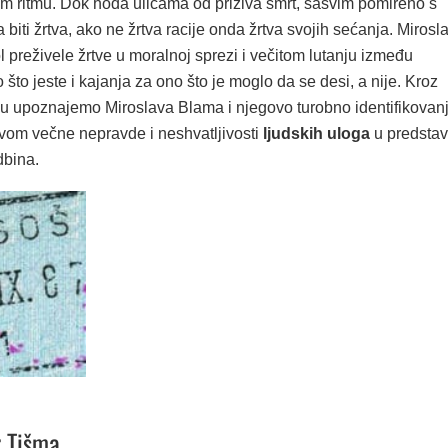
m ritmu. Dok hoda ulicama od priziva smrt, sasvim pomireno s
 biti žrtva, ako ne žrtva racije onda žrtva svojih sećanja. Mirosl
 preživele žrtve u moralnoj sprezi i večitom lutanju između
 što jeste i kajanja za ono što je moglo da se desi, a nije. Kroz
u upoznajemo Miroslava Blama i njegovo turobno identifikovan
vom večne nepravde i neshvatljivosti
ljudskih uloga
u predstav
dbina.
 Tišma