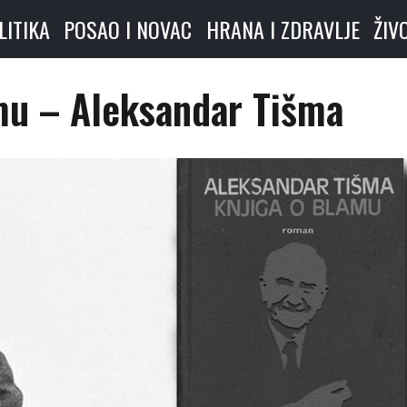
LITIKA
POSAO I NOVAC
HRANA I ZDRAVLJE
ŽIV
mu – Aleksandar Tišma