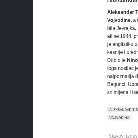
Aleksandar 
Vojvodine
, a
bila Jevrejka,
ali se 1944. p
je anglistiku 
kasnije i ured
Dobio je
Nino
toga nosilac j
najpoznatija 
Begunci, Upot
snimljena i is
ALEKSANDAR TI
VOJVODINA
Stavovi iznes