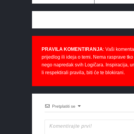
PRAVILA KOMENTIRANJA
: Vaši komenta
prijedlog ili ideja o temi. Nema rasprave tko 
nego napredak svih Logičara. Inspiracija, u
li respektirali pravila, biti će te blokirani.
Pretplatiti se