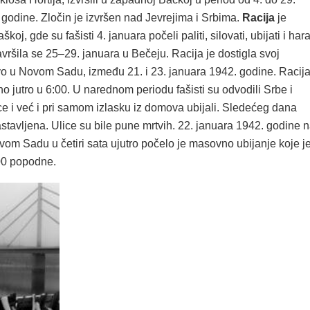
godine. Zločin je izvršen nad Jevrejima i Srbima.
Racija
je
koj, gde su fašisti 4. januara počeli paliti, silovati, ubijati i hara
vršila se 25–29. januara u Bečeju. Racija je dostigla svoj
o u Novom Sadu, između 21. i 23. januara 1942. godine. Racij
no jutro u 6:00. U narednom periodu fašisti su odvodili Srbe i
ce i već i pri samom izlasku iz domova ubijali. Sledećeg dana
stavljena. Ulice su bile pune mrtvih. 22. januara 1942. godine 
om Sadu u četiri sata ujutro počelo je masovno ubijanje koje j
:00 popodne.