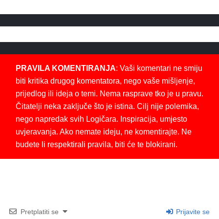
PRAVILA KOMENTIRANJA
: Vaši komentari ne smiju
biti kritika drugog komentatora, nego vaše mišljenje,
prijedlog ili ideja o temi. Nema rasprave tko je u pravu.
Čitatelji neka zaključe što je istina. Cilj nije polemika,
nego napredak svih Logičara. Inspiracija, umjesto
uvjeravanja. Ako nemate ideju, ne komentirajte. Ne
budete li respektirali pravila, biti će te blokirani.
Pretplatiti se
Prijavite se