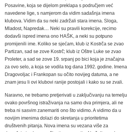
Posavine, koja se dijelom preklapa s područjem već
navedene lige, s namjerom da vidim sadašnja imena
klubova. Vidim da su neki zadržali stara imena. Sloga,
Mladost, Napredak… Neki su pravili korekcije, recimo
dodavši ispred imena ono HAŠK, a neki su potpuno
promijenili ime. Koliko se sjećam, klub iz Kostrča se zvao
Partizan, sad se zove Kostrč; klub iz Oštre Luke se zvao
Proleter, a sad se zove 19. srpanj po bici koja je značajna
za ovo selo, a koja se vodila tog dana 1992. godine. Imena
Dragovoljac i Frankopan su očito novijeg datuma, a ne
znam jesu li ovi klubovi ranije postojali i kako su se zvali.
Naravno, ne trebamo pretjerivati u zaključivanju na temelju
ovako površnog istraživanja na samo dva primjera, ali ne
treba ni sasvim zanemariti ono što vidimo. A vidimo da u
novijim imenima dolazi do skretanja u prioritetima
društvenih pitanja. Nova imena su vezana više za