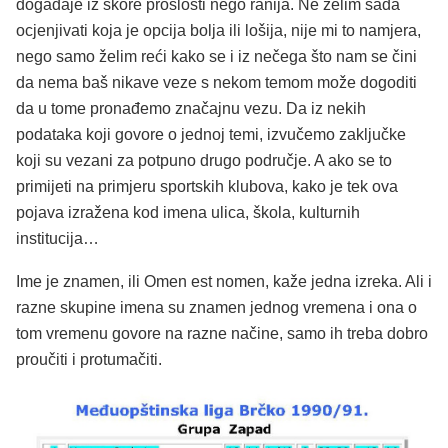
događaje iz skore prošlosti nego ranija. Ne želim sada
ocjenjivati koja je opcija bolja ili lošija, nije mi to namjera,
nego samo želim reći kako se i iz nečega što nam se čini
da nema baš nikave veze s nekom temom može dogoditi
da u tome pronađemo značajnu vezu. Da iz nekih
podataka koji govore o jednoj temi, izvučemo zaključke
koji su vezani za potpuno drugo područje. A ako se to
primijeti na primjeru sportskih klubova, kako je tek ova
pojava izražena kod imena ulica, škola, kulturnih
institucija…
Ime je znamen, ili Omen est nomen, kaže jedna izreka. Ali i
razne skupine imena su znamen jednog vremena i ona o
tom vremenu govore na razne načine, samo ih treba dobro
proučiti i protumačiti.