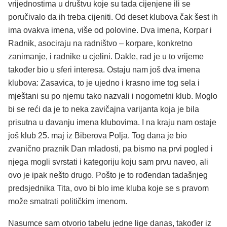
vrijednostima u društvu koje su tada cijenjene ili se
poručivalo da ih treba cijeniti. Od deset klubova čak šest ih
ima ovakva imena, više od polovine. Dva imena, Korpar i
Radnik, asociraju na radništvo – korpare, konkretno
zanimanje, i radnike u cjelini. Dakle, rad je u to vrijeme
također bio u sferi interesa. Ostaju nam još dva imena
klubova: Zasavica, to je ujedno i krasno ime tog sela i
mještani su po njemu tako nazvali i nogometni klub. Moglo
bi se reći da je to neka zavičajna varijanta koja je bila
prisutna u davanju imena klubovima. I na kraju nam ostaje
još klub 25. maj iz Biberova Polja. Tog dana je bio
zvanično praznik Dan mladosti, pa bismo na prvi pogled i
njega mogli svrstati i kategoriju koju sam prvu naveo, ali
ovo je ipak nešto drugo. Pošto je to rođendan tadašnjeg
predsjednika Tita, ovo bi blo ime kluba koje se s pravom
može smatrati političkim imenom.
Nasumce sam otvorio tabelu jedne lige danas, također iz