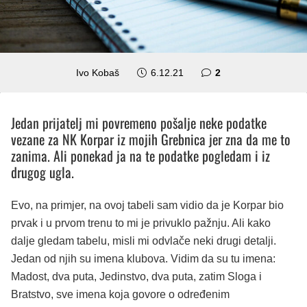
komentara
Ivo Kobaš
6.12.21
2
Jedan prijatelj mi povremeno pošalje neke podatke
vezane za NK Korpar iz mojih Grebnica jer zna da me to
zanima. Ali ponekad ja na te podatke pogledam i iz
drugog ugla.
Evo, na primjer, na ovoj tabeli sam vidio da je Korpar bio
prvak i u prvom trenu to mi je privuklo pažnju. Ali kako
dalje gledam tabelu, misli mi odvlače neki drugi detalji.
Jedan od njih su imena klubova. Vidim da su tu imena:
Madost, dva puta, Jedinstvo, dva puta, zatim Sloga i
Bratstvo, sve imena koja govore o određenim