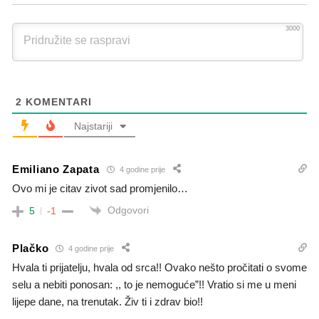
3000
2
KOMENTARI
Najstariji
Emiliano Zapata
4 godine prije
Ovo mi je citav zivot sad promjenilo…
Odgovori
5
-1
Plačko
4 godine prije
Hvala ti prijatelju, hvala od srca!! Ovako nešto pročitati o svome
selu a nebiti ponosan: ,, to je nemoguće”!! Vratio si me u meni
lijepe dane, na trenutak. Živ ti i zdrav bio!!