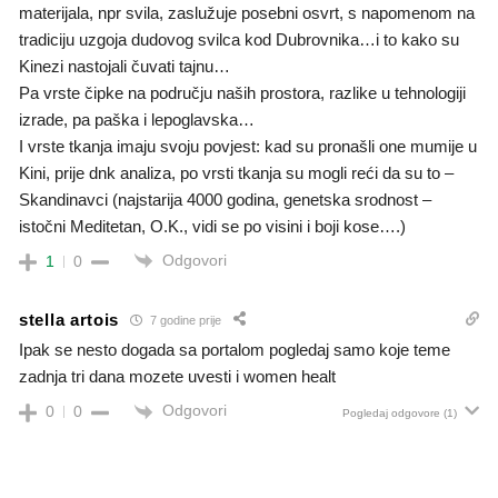
materijala, npr svila, zaslužuje posebni osvrt, s napomenom na
tradiciju uzgoja dudovog svilca kod Dubrovnika…i to kako su
Kinezi nastojali čuvati tajnu…
Pa vrste čipke na području naših prostora, razlike u tehnologiji
izrade, pa paška i lepoglavska…
I vrste tkanja imaju svoju povjest: kad su pronašli one mumije u
Kini, prije dnk analiza, po vrsti tkanja su mogli reći da su to –
Skandinavci (najstarija 4000 godina, genetska srodnost –
istočni Meditetan, O.K., vidi se po visini i boji kose….)
Odgovori
1
0
stella artois
7 godine prije
Ipak se nesto dogada sa portalom pogledaj samo koje teme
zadnja tri dana mozete uvesti i women healt
Odgovori
0
0
Pogledaj odgovore
(1)