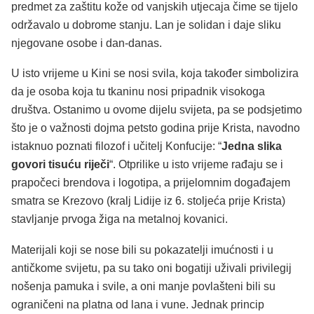
predmet za zaštitu kože od vanjskih utjecaja čime se tijelo
održavalo u dobrome stanju. Lan je solidan i daje sliku
njegovane osobe i dan-danas.
U isto vrijeme u Kini se nosi svila, koja također simbolizira
da je osoba koja tu tkaninu nosi pripadnik visokoga
društva. Ostanimo u ovome dijelu svijeta, pa se podsjetimo
što je o važnosti dojma petsto godina prije Krista, navodno
istaknuo poznati filozof i učitelj Konfucije: “
Jedna slika
govori tisuću riječi
“. Otprilike u isto vrijeme rađaju se i
prapočeci brendova i logotipa, a prijelomnim događajem
smatra se Krezovo (kralj Lidije iz 6. stoljeća prije Krista)
stavljanje prvoga žiga na metalnoj kovanici.
Materijali koji se nose bili su pokazatelji imućnosti i u
antičkome svijetu, pa su tako oni bogatiji uživali privilegij
nošenja pamuka i svile, a oni manje povlašteni bili su
ograničeni na platna od lana i vune. Jednak princip