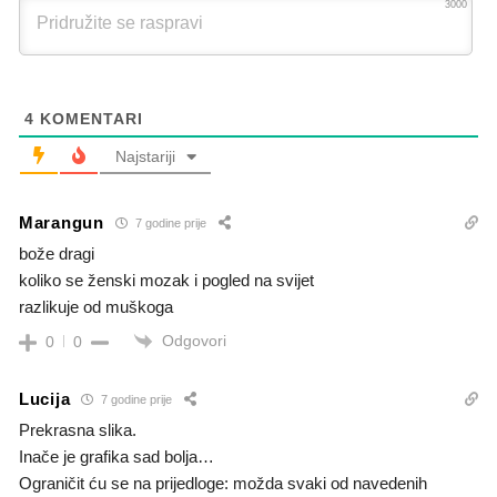
3000
4
KOMENTARI
Najstariji
Marangun
7 godine prije
bože dragi
koliko se ženski mozak i pogled na svijet
razlikuje od muškoga
Odgovori
0
0
Lucija
7 godine prije
Prekrasna slika.
Inače je grafika sad bolja…
Ograničit ću se na prijedloge: možda svaki od navedenih