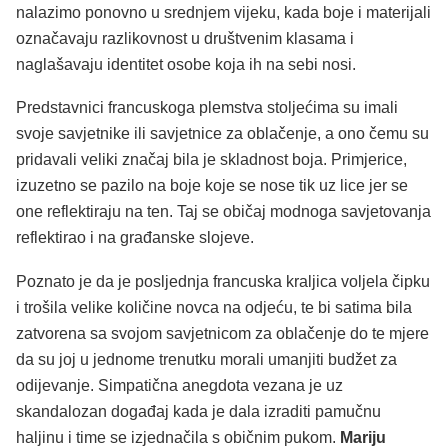
nalazimo ponovno u srednjem vijeku, kada boje i materijali
označavaju razlikovnost u društvenim klasama i
naglašavaju identitet osobe koja ih na sebi nosi.
Predstavnici francuskoga plemstva stoljećima su imali
svoje savjetnike ili savjetnice za oblačenje, a ono čemu su
pridavali veliki značaj bila je skladnost boja. Primjerice,
izuzetno se pazilo na boje koje se nose tik uz lice jer se
one reflektiraju na ten. Taj se običaj modnoga savjetovanja
reflektirao i na građanske slojeve.
Poznato je da je posljednja francuska kraljica voljela čipku
i trošila velike količine novca na odjeću, te bi satima bila
zatvorena sa svojom savjetnicom za oblačenje do te mjere
da su joj u jednome trenutku morali umanjiti budžet za
odijevanje. Simpatična anegdota vezana je uz
skandalozan događaj kada je dala izraditi pamučnu
haljinu i time se izjednačila s običnim pukom.
Mariju