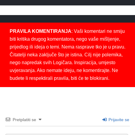
PRAVILA KOMENTIRANJA
: Vaši komentari ne smiju
biti kritika drugog komentatora, nego vaše mišljenje,
prijedlog ili ideja o temi. Nema rasprave tko je u pravu.
Čitatelji neka zaključe što je istina. Cilj nije polemika,
nego napredak svih Logičara. Inspiracija, umjesto
uvjeravanja. Ako nemate ideju, ne komentirajte. Ne
budete li respektirali pravila, biti će te blokirani.
Pretplatiti se
Prijavite se