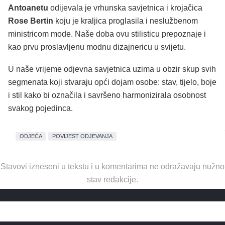
Antoanetu
odijevala je vrhunska savjetnica i krojačica
Rose Bertin
koju je kraljica proglasila i neslužbenom
ministricom mode. Naše doba ovu stilisticu prepoznaje i
kao prvu proslavljenu modnu dizajnericu u svijetu.
U naše vrijeme odjevna savjetnica uzima u obzir skup svih
segmenata koji stvaraju opći dojam osobe: stav, tijelo, boje
i stil kako bi označila i savršeno harmonizirala osobnost
svakog pojedinca.
ODJEĆA
POVIJEST ODJEVANJA
Stavovi izneseni u tekstu i u komentarima ne odražavaju nužno
stav redakcije.