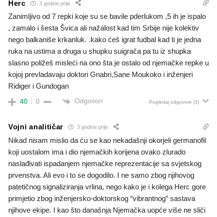
Herc
3 godine prije
Zanimljivo od 7 repki koje su se bavile pderlukom ,5 ih je ispalo
, zamalo i šesta Švica ali nažalost kad tim Srbije nije kolektiv
nego balkaniše krkanluk. .kako ćeš igrat fudbal kad ti je jedna
ruka na ustima a druga u shupku suigrača pa tu iz shupka
slasno poližeš misleći na ono šta je ostalo od njemačke repke u
kojoj prevladavaju doktori Gnabri,Sane Moukoko i inženjeri
Ridiger i Gundogan
Odgovori
40
0
Pogledaj odgovore
(3)
Vojni analitičar
3 godine prije
Nikad nisam mislio da ću se kao nekadašnji okorjeli germanofil
koji uostalom ima i dio njemačkih korijena ovako zlurado
naslađivati ispadanjem njemačke reprezentacije sa svjetskog
prvenstva. Ali evo i to se dogodilo. I ne samo zbog njihovog
patetičnog signaliziranja vrlina, nego kako je i kolega Herc gore
primjetio zbog inženjersko-doktorskog “vibrantnog” sastava
njihove ekipe. I kao što današnja Njemačka uopće više ne sliči