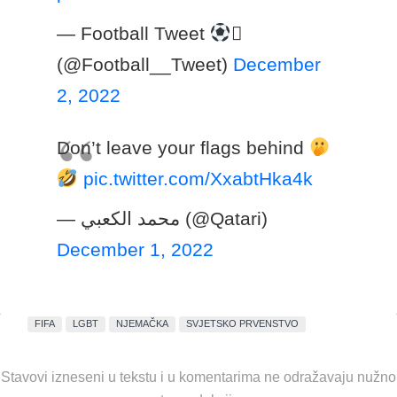
— Football Tweet

(@Football__Tweet)
December
2, 2022
Don’t leave your flags behind
pic.twitter.com/XxabtHka4k
— محمد الكعبي (@Qatari)
December 1, 2022
FIFA
LGBT
NJEMAČKA
SVJETSKO PRVENSTVO
Stavovi izneseni u tekstu i u komentarima ne odražavaju nužno