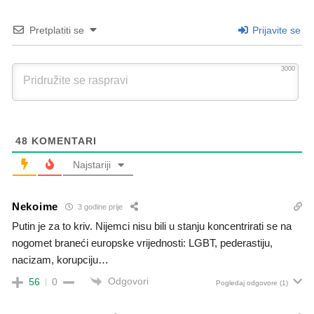
Pretplatiti se
Prijavite se
3000
48
KOMENTARI
Najstariji
Nekoime
3 godine prije
Putin je za to kriv. Nijemci nisu bili u stanju koncentrirati se na
nogomet braneći europske vrijednosti: LGBT, pederastiju,
nacizam, korupciju…
Odgovori
56
0
Pogledaj odgovore
(1)