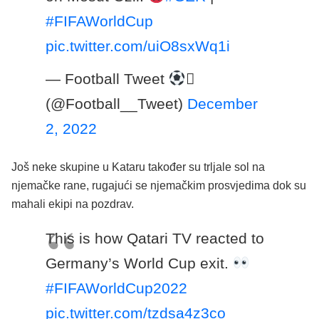
#FIFAWorldCup
pic.twitter.com/uiO8sxWq1i
— Football Tweet

(@Football__Tweet)
December
2, 2022
Još neke skupine u Kataru također su trljale sol na
njemačke rane, rugajući se njemačkim prosvjedima dok su
mahali ekipi na pozdrav.
This is how Qatari TV reacted to
Germany’s World Cup exit.
#FIFAWorldCup2022
pic.twitter.com/tzdsa4z3co