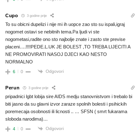
Cupo
3 godine prije
To su obicni dupelizi i nije mi ih uopce zao sto su ispali,igraj
nogomet ostavi se nebitnih tema.Pa ljudi vi ste
nogometasi,radite ono sto najbolje znate i zasto ste previse
placeni….!!!!PEDE.L.UK JE BOLEST ,TO TREBA LIJECITI A
NE PROMOVIRATI NASOJ DJECI KAO NESTO
NORMALNO
Odgovori
6
0
Perun
3 godine prije
pripadnici lgbt lobija sire AIDS medju stanovnistvom i trebalo bi
biti jasno da su glavni izvor zaraze spolnih bolesti i psihickih
poremecaja osobnosti ili licnosti .. … SFSN ( smrt fukarama
sloboda narodima)…
Odgovori
4
0