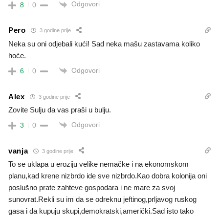
Odgovori
8
0
Pero
3 godine prije
Neka su oni odjebali kući! Sad neka mašu zastavama koliko
hoće.
Odgovori
6
0
Alex
3 godine prije
Zovite Sulju da vas praši u bulju.
Odgovori
3
0
vanja
3 godine prije
To se uklapa u eroziju velike nemačke i na ekonomskom
planu,kad krene nizbrdo ide sve nizbrdo.Kao dobra kolonija oni
poslušno prate zahteve gospodara i ne mare za svoj
sunovrat.Rekli su im da se odreknu jeftinog,prljavog ruskog
gasa i da kupuju skupi,demokratski,američki.Sad isto tako