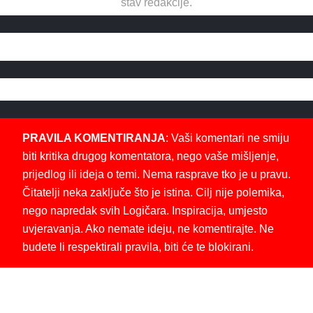
stav redakcije.
PRAVILA KOMENTIRANJA
: Vaši komentari ne smiju
biti kritika drugog komentatora, nego vaše mišljenje,
prijedlog ili ideja o temi. Nema rasprave tko je u pravu.
Čitatelji neka zaključe što je istina. Cilj nije polemika,
nego napredak svih Logičara. Inspiracija, umjesto
uvjeravanja. Ako nemate ideju, ne komentirajte. Ne
budete li respektirali pravila, biti će te blokirani.