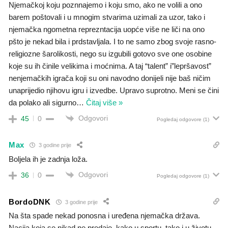
Njemačkoj koju poznnajemo i koju smo, ako ne volili a ono
barem poštovali i u mnogim stvarima uzimali za uzor, tako i
njemačka ngometna reprezntacija uopće više ne liči na ono
pšto je nekad bila i prdstavljala. I to ne samo zbog svoje rasno-
religiozne šarolikosti, nego su izgubili gotovo sve one osobine
koje su ih činile velikima i moćnima. A taj “talent” i”lepršavost”
nenjemačkih igrača koji su oni navodno donijeli nije baš ničim
unaprijedio njihovu igru i izvedbe. Upravo suprotno. Meni se čini
da polako ali sigurno
…
Čitaj više »
Odgovori
45
0
Pogledaj odgovore
(1)
Max
3 godine prije
Boljela ih je zadnja loža.
Odgovori
36
0
Pogledaj odgovore
(1)
BordoDNK
3 godine prije
Na šta spade nekad ponosna i uređena njemačka država.
Nacija koja se nikad ne predaje, kako u sportu, tako i u životu.