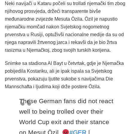
Neki navijači u Kataru počeli su trollati njemački tim zbog
njihovog prosvjeda, držeći transparente bivše
međunarodne zvijezde Mesuta Özila. Özil je napustio
njemačku momčad nakon Svjetskog nogometnog
prvenstva u Rusiji, optuživši nacionalne medije da su od
njega napravili žrtvenog jarca i rekavši da je bio žrtva
rasizma u Njemačkoj, zbog svojih turskih korijena.
Snimke sa stadiona Al Bayt u četvrtak, gdje je Njemačka
pobijedila Kostariku, ali je ipak ispala sa Svjetskog
prvenstva, pokazuju ljutite sukobe s navijačima Die
Mannschafta i ljudima koji drže postere Özila.
These German fans did not react
well to being trolled over their
World Cup exit and their stance
on Mesut Özil.
#GER
|