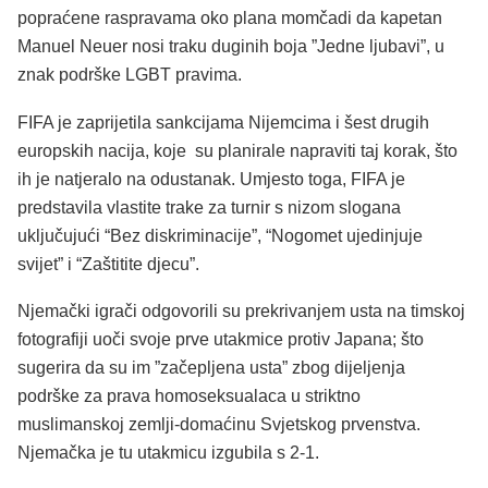
popraćene raspravama oko plana momčadi da kapetan
Manuel Neuer nosi traku duginih boja ”Jedne ljubavi”, u
znak podrške LGBT pravima.
FIFA je zaprijetila sankcijama Nijemcima i šest drugih
europskih nacija, koje su planirale napraviti taj korak, što
ih je natjeralo na odustanak. Umjesto toga, FIFA je
predstavila vlastite trake za turnir s nizom slogana
uključujući “Bez diskriminacije”, “Nogomet ujedinjuje
svijet” i “Zaštitite djecu”.
Njemački igrači odgovorili su prekrivanjem usta na timskoj
fotografiji uoči svoje prve utakmice protiv Japana; što
sugerira da su im ”začepljena usta” zbog dijeljenja
podrške za prava homoseksualaca u striktno
muslimanskoj zemlji-domaćinu Svjetskog prvenstva.
Njemačka je tu utakmicu izgubila s 2-1.