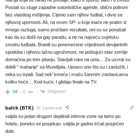
Postali su sluge zapadne sotonističke agende, obični poltroni
bez vlastitog mišljenja. Cijenio sam njihov fudbal, i divio se
njihovoj upornosti. Ali, na ovom SP- u koje inače ne pratim iz
mnogo razloga, samo pročitam rezultate, oni su se ponašali
kao da su došli na gay paradu, a ne na najveću svjetsku
smotru fudbala. Branili su poremećene vrijednosti devijantnih
spodoba i njihovu lažnu ugroženost, ne poštujući stav zemlje
domaćina po tom pitanju. Stavljali ruke na usta… Za uzvrat su
dobili ” mahanje” sa Mundijala. Upravo ono što su i zaslužili, i
neka su ispali. Sad nek’ kmeče i mašu šarenim zastavicama
koliko hoće… Kod kuće. I gltdaju finale na TV.
Odgovori
58
0
baltik (BTK)
3 godine prije
valjda su jedan drugom depilirali intimne zone na tamo po
hotelu. poneko se posjekao. valjda je gadno trčati posječen
dole.