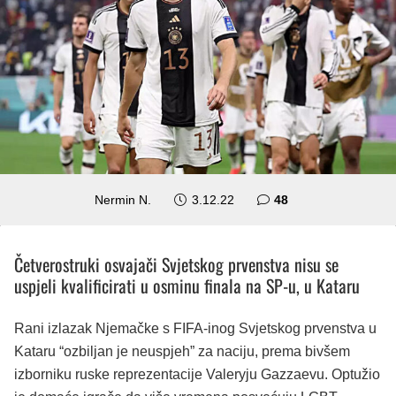
komentara
Nermin N.
3.12.22
48
Četverostruki osvajači Svjetskog prvenstva nisu se
uspjeli kvalificirati u osminu finala na SP-u, u Kataru
Rani izlazak Njemačke s FIFA-inog Svjetskog prvenstva u
Kataru “ozbiljan je neuspjeh” za naciju, prema bivšem
izborniku ruske reprezentacije Valeryju Gazzaevu. Optužio