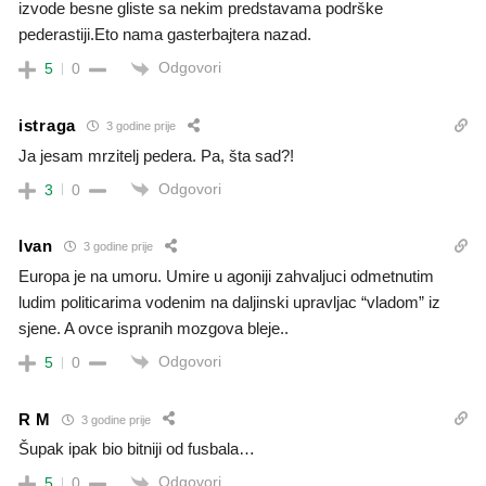
izvode besne gliste sa nekim predstavama podrške
pederastiji.Eto nama gasterbajtera nazad.
Odgovori
5
0
istraga
3 godine prije
Ja jesam mrzitelj pedera. Pa, šta sad?!
Odgovori
3
0
Ivan
3 godine prije
Europa je na umoru. Umire u agoniji zahvaljuci odmetnutim
ludim politicarima vodenim na daljinski upravljac “vladom” iz
sjene. A ovce ispranih mozgova bleje..
Odgovori
5
0
R M
3 godine prije
Šupak ipak bio bitniji od fusbala…
Odgovori
5
0