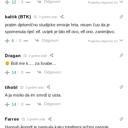
Odgovori
12
0
Pogledaj odgovore
(1)
baltik (BTK)
3 godine prije
pratim djelomično studijske emisije hrta. nisam čuo da je
spomenuta riječ elf. uvijek je bilo elf ovo, elf ono. zanimljivo.
Odgovori
6
0
Pogledaj odgovore
(1)
Dragan
3 godine prije
Boli me k…. za švabe…
Odgovori
14
0
tihobl
3 godine prije
A ja mislio da im smrdi iz usta.
Odgovori
14
0
Farree
3 godine prije
Hannah Arendt je napisala kako totalitarni režimi nastoje