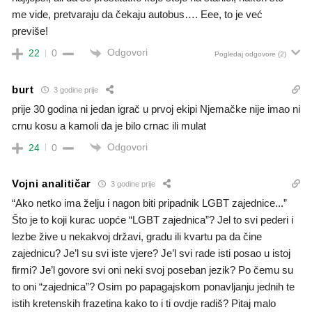
me vide, pretvaraju da čekaju autobus…. Eee, to je već
previše!
Odgovori
22
0
Pogledaj odgovore
(2)
burt
3 godine prije
prije 30 godina ni jedan igrač u prvoj ekipi Njemačke nije imao ni
crnu kosu a kamoli da je bilo crnac ili mulat
Odgovori
24
0
Vojni analitičar
3 godine prije
“Ako netko ima želju i nagon biti pripadnik LGBT zajednice...”
Što je to koji kurac uopće “LGBT zajednica”? Jel to svi pederi i
lezbe žive u nekakvoj državi, gradu ili kvartu pa da čine
zajednicu? Je’l su svi iste vjere? Je’l svi rade isti posao u istoj
firmi? Je’l govore svi oni neki svoj poseban jezik? Po čemu su
to oni “zajednica”? Osim po papagajskom ponavljanju jednih te
istih kretenskih frazetina kako to i ti ovdje radiš? Pitaj malo