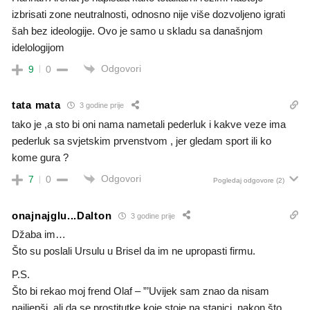
izbrisati zone neutralnosti, odnosno nije više dozvoljeno igrati
šah bez ideologije. Ovo je samo u skladu sa današnjom
idelologijom
Odgovori
9
0
tata mata
3 godine prije
tako je ,a sto bi oni nama nametali pederluk i kakve veze ima
pederluk sa svjetskim prvenstvom , jer gledam sport ili ko
kome gura ?
Odgovori
7
0
Pogledaj odgovore
(2)
onajnajglu...Dalton
3 godine prije
Džaba im…
Što su poslali Ursulu u Brisel da im ne upropasti firmu.
P.S.
Što bi rekao moj frend Olaf – ”’Uvijek sam znao da nisam
najljepši, ali da se prostitutke koje stoje na stanici, nakon što