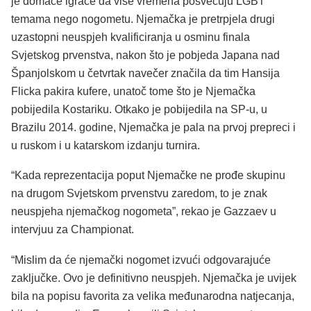
je domaće igrače da više vremena posvećuju LGBT
temama nego nogometu. Njemačka je pretrpjela drugi
uzastopni neuspjeh kvalificiranja u osminu finala
Svjetskog prvenstva, nakon što je pobjeda Japana nad
Španjolskom u četvrtak navečer značila da tim Hansija
Flicka pakira kufere, unatoč tome što je Njemačka
pobijedila Kostariku. Otkako je pobijedila na SP-u, u
Brazilu 2014. godine, Njemačka je pala na prvoj prepreci i
u ruskom i u katarskom izdanju turnira.
“Kada reprezentacija poput Njemačke ne prođe skupinu
na drugom Svjetskom prvenstvu zaredom, to je znak
neuspjeha njemačkog nogometa”, rekao je Gazzaev u
intervjuu za Championat.
“Mislim da će njemački nogomet izvući odgovarajuće
zaključke. Ovo je definitivno neuspjeh. Njemačka je uvijek
bila na popisu favorita za velika međunarodna natjecanja,