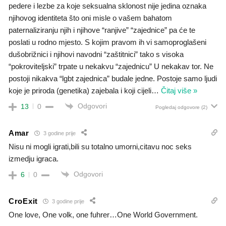
pedere i lezbe za koje seksualna sklonost nije jedina oznaka
njihovog identiteta što oni misle o vašem bahatom
paternaliziranju njih i njihove “ranjive” “zajednice” pa će te
poslati u rodno mjesto. S kojim pravom ih vi samoproglašeni
dušobrižnici i njihovi navodni “zaštitnici” tako s visoka
“pokroviteljski” trpate u nekakvu “zajednicu” U nekakav tor. Ne
postoji nikakva “lgbt zajednica” budale jedne. Postoje samo ljudi
koje je priroda (genetika) zajebala i koji cijeli
…
Čitaj više »
Odgovori
13
0
Pogledaj odgovore
(2)
Amar
3 godine prije
Nisu ni mogli igrati,bili su totalno umorni,citavu noc seks
izmedju igraca.
Odgovori
6
0
CroExit
3 godine prije
One love, One volk, one fuhrer…One World Government.