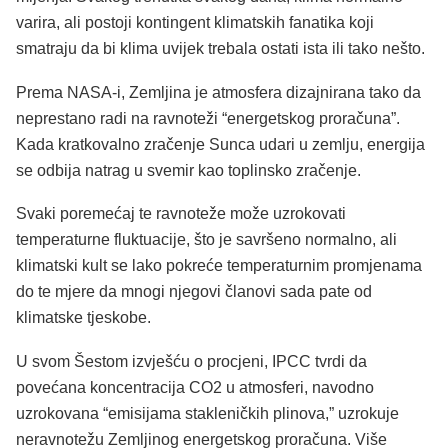
varira, ali postoji kontingent klimatskih fanatika koji
smatraju da bi klima uvijek trebala ostati ista ili tako nešto.
Prema NASA-i, Zemljina je atmosfera dizajnirana tako da
neprestano radi na ravnoteži “energetskog proračuna”.
Kada kratkovalno zračenje Sunca udari u zemlju, energija
se odbija natrag u svemir kao toplinsko zračenje.
Svaki poremećaj te ravnoteže može uzrokovati
temperaturne fluktuacije, što je savršeno normalno, ali
klimatski kult se lako pokreće temperaturnim promjenama
do te mjere da mnogi njegovi članovi sada pate od
klimatske tjeskobe.
U svom Šestom izvješću o procjeni, IPCC tvrdi da
povećana koncentracija CO2 u atmosferi, navodno
uzrokovana “emisijama stakleničkih plinova,” uzrokuje
neravnotežu Zemljinog energetskog proračuna. Više