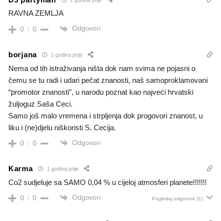
RAVNA ZEMLJA
Odgovori
0
0
borjana
1 godina prije
Nema od tih istraživanja ništa dok nam svima ne pojasni o
čemu se tu radi i udari pečat znanosti, naš samoproklamovani
“promotor znanosti”, u narodu poznat kao
najveći hrvatski
žuljoguz Saša Ceci.
Samo još malo vremena i strpljenja dok progovori znanost, u
liku i (ne)djelu niškoristi S. Cecija.
Odgovori
0
0
Karma
1 godina prije
Co2 sudjeluje sa SAMO 0,04 % u cijeloj atmosferi planete!!!!!!!
Odgovori
0
0
Pogledaj odgovore
(1)