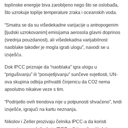
toplinske energije biva zarobljeno nego što se oslobađa,
što uzrokuje toplije temperature zraka i oceanskih voda.
“Smatra se da su višedekadne varijacije u antropogenim
[ljudski uzrokovanim] emisijama aerosola glavni doprinos
(srednja pouzdanost), ali višedekadna varijabilnost
naoblake također je mogla igrati ulogu”, navodi se u
izvješću.
Dok IPCC priznaje da “naoblaka” igra ulogu u
“prigušivanju” ili “posvjetljivanju” sunčeve svjetlosti, UN-
ova skupina odbija prihvatiti činjenicu da CO2 nema
apsolutno nikakve veze s tim.
“Podrijetlo ovih trendova nije u potpunosti shvaćeno”, tvrdi
izvješće, igrajući na kartu neznanja.
Nikolov i Zeller prozivaju čelnika IPCC-a da koristi