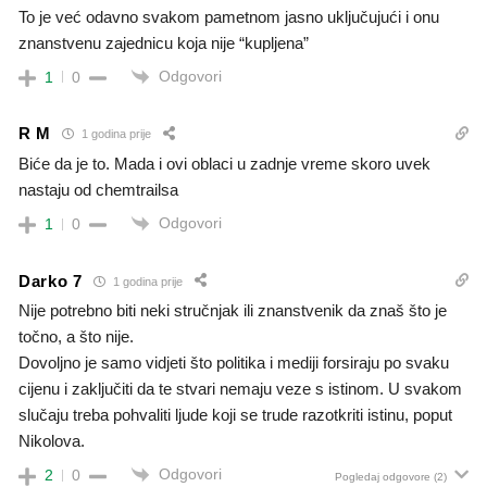
To je već odavno svakom pametnom jasno uključujući i onu
znanstvenu zajednicu koja nije “kupljena”
Odgovori
1
0
R M
1 godina prije
Biće da je to. Mada i ovi oblaci u zadnje vreme skoro uvek
nastaju od chemtrailsa
Odgovori
1
0
Darko 7
1 godina prije
Nije potrebno biti neki stručnjak ili znanstvenik da znaš što je
točno, a što nije.
Dovoljno je samo vidjeti što politika i mediji forsiraju po svaku
cijenu i zaključiti da te stvari nemaju veze s istinom. U svakom
slučaju treba pohvaliti ljude koji se trude razotkriti istinu, poput
Nikolova.
Odgovori
2
0
Pogledaj odgovore
(2)