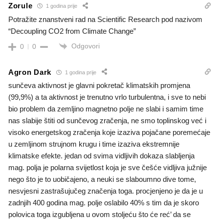
Zorule
1 godina prije
Potražite znanstveni rad na Scientific Research pod nazivom
“Decoupling CO2 from Climate Change”
Odgovori
0
0
Agron Dark
1 godina prije
sunčeva aktivnost je glavni pokretač klimatskih promjena
(99,9%) a ta aktivnost je trenutno vrlo turbulentna, i sve to nebi
bio problem da zemljino magnetno polje ne slabi i samim time
nas slabije štiti od sunčevog zračenja, ne smo toplinskog već i
visoko energetskog zračenja koje izaziva pojačane poremećaje
u zemljinom strujnom krugu i time izaziva ekstremnije
klimatske efekte. jedan od svima vidljivih dokaza slabljenja
mag. polja je polarna svijetlost koja je sve češće vidljiva južnije
nego što je to uobičajeno, a neuki se slaboumno dive tome,
nesvjesni zastrašujučeg značenja toga. procjenjeno je da je u
zadnjih 400 godina mag. polje oslabilo 40% s tim da je skoro
polovica toga izgubljena u ovom stoljeću što će reć’ da se