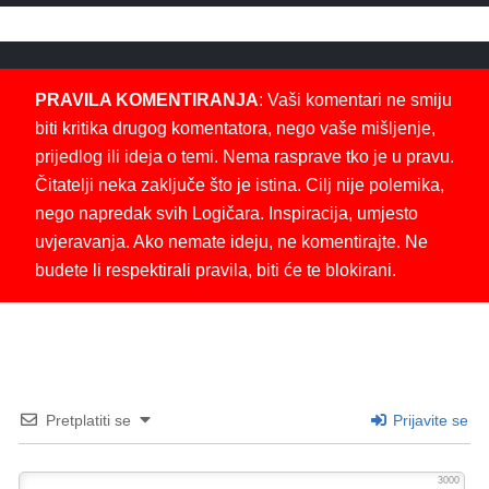
PRAVILA KOMENTIRANJA
: Vaši komentari ne smiju
biti kritika drugog komentatora, nego vaše mišljenje,
prijedlog ili ideja o temi. Nema rasprave tko je u pravu.
Čitatelji neka zaključe što je istina. Cilj nije polemika,
nego napredak svih Logičara. Inspiracija, umjesto
uvjeravanja. Ako nemate ideju, ne komentirajte. Ne
budete li respektirali pravila, biti će te blokirani.
Pretplatiti se
Prijavite se
3000