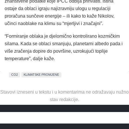
znanstvene podatke koje IPCC odbija prihvatiti. Istina
ostaje da oblaci igraju najizravniju ulogu u regulaciji
proračuna sunčeve energije – ili kako to kaže Nikolov,
učinci naoblake na klimu su “mjerljivi i značajni”.
“Formiranje oblaka je djelomično kontrolirano kozmičkim
silama. Kada se oblaci smanjuju, planetarni albedo pada i
više zračenja dopire do površine, uzrokujući toplije
temperature”, dalje kaže.
CO2
KLIMATSKE PROMJENE
Stavovi izneseni u tekstu i u komentarima ne odražavaju nužno
stav redakcije.