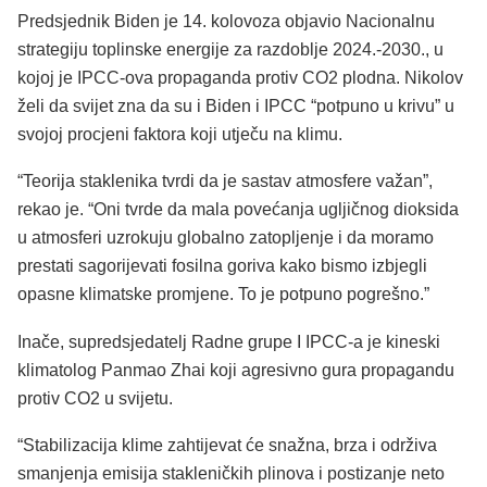
Predsjednik Biden je 14. kolovoza objavio Nacionalnu
strategiju toplinske energije za razdoblje 2024.-2030., u
kojoj je IPCC-ova propaganda protiv CO2 plodna. Nikolov
želi da svijet zna da su i Biden i IPCC “potpuno u krivu” u
svojoj procjeni faktora koji utječu na klimu.
“Teorija staklenika tvrdi da je sastav atmosfere važan”,
rekao je. “Oni tvrde da mala povećanja ugljičnog dioksida
u atmosferi uzrokuju globalno zatopljenje i da moramo
prestati sagorijevati fosilna goriva kako bismo izbjegli
opasne klimatske promjene. To je potpuno pogrešno.”
Inače, supredsjedatelj Radne grupe I IPCC-a je kineski
klimatolog Panmao Zhai koji agresivno gura propagandu
protiv CO2 u svijetu.
“Stabilizacija klime zahtijevat će snažna, brza i održiva
smanjenja emisija stakleničkih plinova i postizanje neto