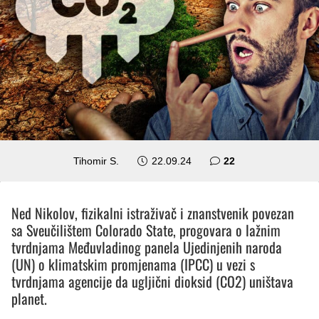
komentara
Tihomir S.
22.09.24
22
Ned Nikolov, fizikalni istraživač i znanstvenik povezan
sa Sveučilištem Colorado State, progovara o lažnim
tvrdnjama Međuvladinog panela Ujedinjenih naroda
(UN) o klimatskim promjenama (IPCC) u vezi s
tvrdnjama agencije da ugljični dioksid (CO2) uništava
planet.