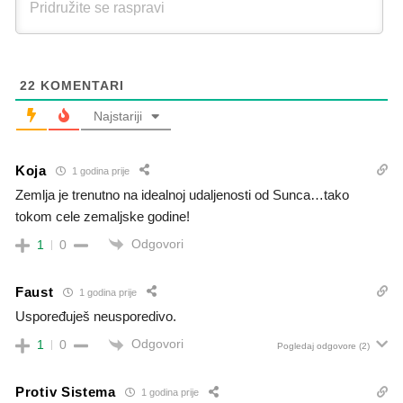
22
KOMENTARI
Najstariji
Koja
1 godina prije
Zemlja je trenutno na idealnoj udaljenosti od Sunca…tako
tokom cele zemaljske godine!
Odgovori
1
0
Faust
1 godina prije
Uspoređuješ neusporedivo.
Odgovori
1
0
Pogledaj odgovore
(2)
Protiv Sistema
1 godina prije