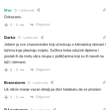
Max
1 godina prije
Dokazano.
Odgovori
0
0
Darko
1 godina prije
Jebem ja sve znanstvenike koji učestvuju o klimatskoj obmani i
lažima koje plasiraju svijetu. Svi9ma treba oduzeti diplome i
poslati ih da metu ulice skupa s političarima koji su ih naveli na
laži i obmane.
Odgovori
1
0
Brainstorm
1 godina prije
Lik otkrio manje vazan detalj pa dize halabuku da se proslavi
Odgovori
0
0
DJ partyman
1 godina prije