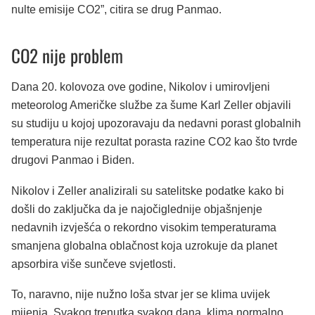
nulte emisije CO2”, citira se drug Panmao.
CO2 nije problem
Dana 20. kolovoza ove godine, Nikolov i umirovljeni
meteorolog Američke službe za šume Karl Zeller objavili
su studiju u kojoj upozoravaju da nedavni porast globalnih
temperatura nije rezultat porasta razine CO2 kao što tvrde
drugovi Panmao i Biden.
Nikolov i Zeller analizirali su satelitske podatke kako bi
došli do zaključka da je najočiglednije objašnjenje
nedavnih izvješća o rekordno visokim temperaturama
smanjena globalna oblačnost koja uzrokuje da planet
apsorbira više sunčeve svjetlosti.
To, naravno, nije nužno loša stvar jer se klima uvijek
mijenja. Svakog trenutka svakog dana, klima normalno