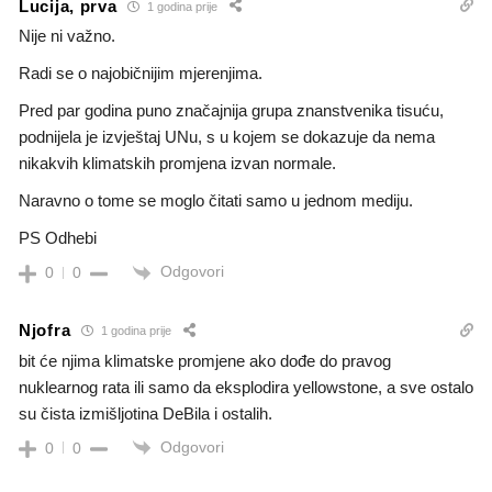
Lucija, prva
1 godina prije
Nije ni važno.
Radi se o najobičnijim mjerenjima.
Pred par godina puno značajnija grupa znanstvenika tisuću,
podnijela je izvještaj UNu, s u kojem se dokazuje da nema
nikakvih klimatskih promjena izvan normale.
Naravno o tome se moglo čitati samo u jednom mediju.
PS Odhebi
Odgovori
0
0
Njofra
1 godina prije
bit će njima klimatske promjene ako dođe do pravog
nuklearnog rata ili samo da eksplodira yellowstone, a sve ostalo
su čista izmišljotina DeBila i ostalih.
Odgovori
0
0