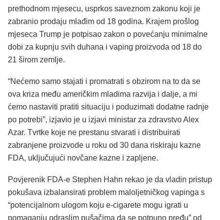
prethodnom mjesecu, usprkos saveznom zakonu koji je
zabranio prodaju mlađim od 18 godina. Krajem prošlog
mjeseca Trump je potpisao zakon o povećanju minimalne
dobi za kupnju svih duhana i vaping proizvoda od 18 do
21 širom zemlje.
“Nećemo samo stajati i promatrati s obzirom na to da se
ova kriza među američkim mladima razvija i dalje, a mi
ćemo nastaviti pratiti situaciju i poduzimati dodatne radnje
po potrebi”, izjavio je u izjavi ministar za zdravstvo Alex
Azar. Tvrtke koje ne prestanu stvarati i distribuirati
zabranjene proizvode u roku od 30 dana riskiraju kazne
FDA, uključujući novčane kazne i zapljene.
Povjerenik FDA-e Stephen Hahn rekao je da vladin pristup
pokušava izbalansirati problem maloljetničkog vapinga s
“potencijalnom ulogom koju e-cigarete mogu igrati u
pomaganju odraslim pušačima da se potpuno pređu” od