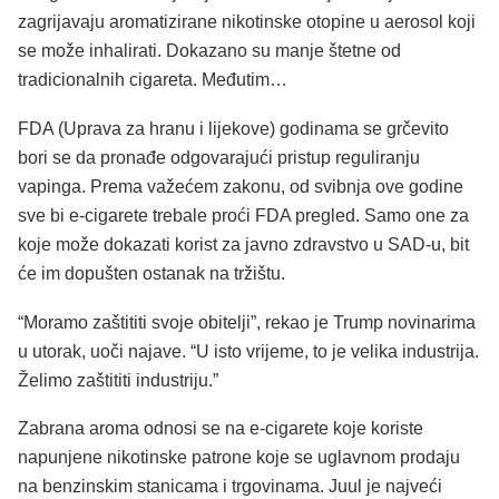
zagrijavaju aromatizirane nikotinske otopine u aerosol koji
se može inhalirati. Dokazano su manje štetne od
tradicionalnih cigareta. Međutim…
FDA (Uprava za hranu i lijekove) godinama se grčevito
bori se da pronađe odgovarajući pristup reguliranju
vapinga. Prema važećem zakonu, od svibnja ove godine
sve bi e-cigarete trebale proći FDA pregled. Samo one za
koje može dokazati korist za javno zdravstvo u SAD-u, bit
će im dopušten ostanak na tržištu.
“Moramo zaštititi svoje obitelji”, rekao je Trump novinarima
u utorak, uoči najave. “U isto vrijeme, to je velika industrija.
Želimo zaštititi industriju.”
Zabrana aroma odnosi se na e-cigarete koje koriste
napunjene nikotinske patrone koje se uglavnom prodaju
na benzinskim stanicama i trgovinama. Juul je najveći