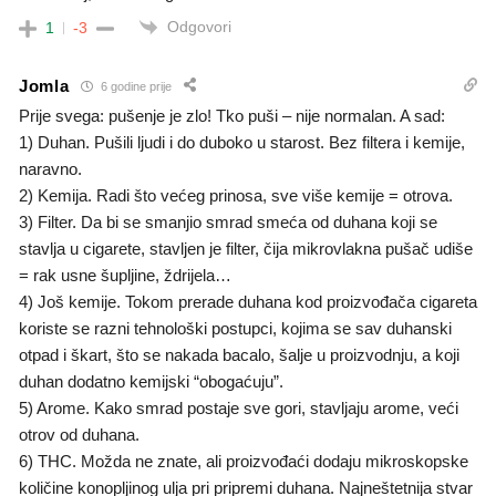
Odgovori
1
-3
Jomla
6 godine prije
Prije svega: pušenje je zlo! Tko puši – nije normalan. A sad:
1) Duhan. Pušili ljudi i do duboko u starost. Bez filtera i kemije,
naravno.
2) Kemija. Radi što većeg prinosa, sve više kemije = otrova.
3) Filter. Da bi se smanjio smrad smeća od duhana koji se
stavlja u cigarete, stavljen je filter, čija mikrovlakna pušač udiše
= rak usne šupljine, ždrijela…
4) Još kemije. Tokom prerade duhana kod proizvođača cigareta
koriste se razni tehnološki postupci, kojima se sav duhanski
otpad i škart, što se nakada bacalo, šalje u proizvodnju, a koji
duhan dodatno kemijski “obogaćuju”.
5) Arome. Kako smrad postaje sve gori, stavljaju arome, veći
otrov od duhana.
6) THC. Možda ne znate, ali proizvođaći dodaju mikroskopske
količine konopljinog ulja pri pripremi duhana. Najneštetnija stvar