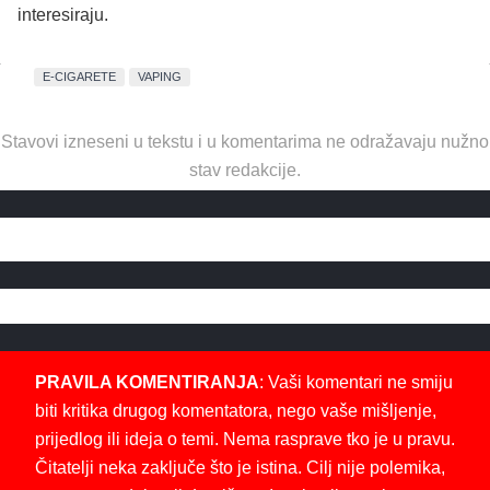
interesiraju.
E-CIGARETE
VAPING
Stavovi izneseni u tekstu i u komentarima ne odražavaju nužno
stav redakcije.
PRAVILA KOMENTIRANJA
: Vaši komentari ne smiju
biti kritika drugog komentatora, nego vaše mišljenje,
prijedlog ili ideja o temi. Nema rasprave tko je u pravu.
Čitatelji neka zaključe što je istina. Cilj nije polemika,