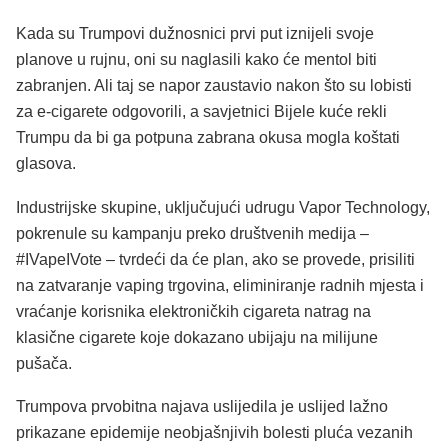
Kada su Trumpovi dužnosnici prvi put iznijeli svoje
planove u rujnu, oni su naglasili kako će mentol biti
zabranjen. Ali taj se napor zaustavio nakon što su lobisti
za e-cigarete odgovorili, a savjetnici Bijele kuće rekli
Trumpu da bi ga potpuna zabrana okusa mogla koštati
glasova.
Industrijske skupine, uključujući udrugu Vapor Technology,
pokrenule su kampanju preko društvenih medija –
#IVapeIVote – tvrdeći da će plan, ako se provede, prisiliti
na zatvaranje vaping trgovina, eliminiranje radnih mjesta i
vraćanje korisnika elektroničkih cigareta natrag na
klasične cigarete koje dokazano ubijaju na milijune
pušača.
Trumpova prvobitna najava uslijedila je uslijed lažno
prikazane epidemije neobjašnjivih bolesti pluća vezanih