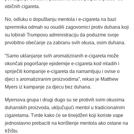
običnih cigareta.
No, odluku o dopuštanju mentola i e-cigareta na bazi
spremnika odmah su osudili zagovornici protiv duhana koji
su lobirali Trumpovu administraciju da poduzme svoje
prvobitno obećanje za zabranu svih okusa, osim duhana.
“Samo uklanjanje svih aromatiziranih e-cigareta može
okončati pogoršanje epidemije e-cigareta kod mladih i
spriječiti kompanije e-cigareta da namamljuju i ovise o
djeci s aromatiziranim proizvodima”, rekao je Matthew
Myers iz kampanje za djecu bez duhana.
Myersova grupa i drugi dugo su se protivili svim okusima
duhanskih proizvoda, uključujući mentol u tradicionalnim
cigaretama. Tvrde kako će se tinejdžeri koji koriste vape
jednostavno prebaciti na korištenje mentola ako ostane na
tržištu.