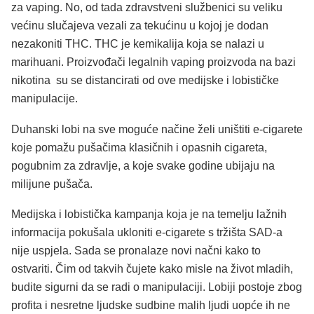
za vaping. No, od tada zdravstveni službenici su veliku
većinu slučajeva vezali za tekućinu u kojoj je dodan
nezakoniti THC. THC je kemikalija koja se nalazi u
marihuani. Proizvođači legalnih vaping proizvoda na bazi
nikotina su se distancirati od ove medijske i lobističke
manipulacije.
Duhanski lobi na sve moguće načine želi uništiti e-cigarete
koje pomažu pušačima klasičnih i opasnih cigareta,
pogubnim za zdravlje, a koje svake godine ubijaju na
milijune pušača.
Medijska i lobistička kampanja koja je na temelju lažnih
informacija pokušala ukloniti e-cigarete s tržišta SAD-a
nije uspjela. Sada se pronalaze novi načni kako to
ostvariti. Čim od takvih čujete kako misle na život mladih,
budite sigurni da se radi o manipulaciji. Lobiji postoje zbog
profita i nesretne ljudske sudbine malih ljudi uopće ih ne