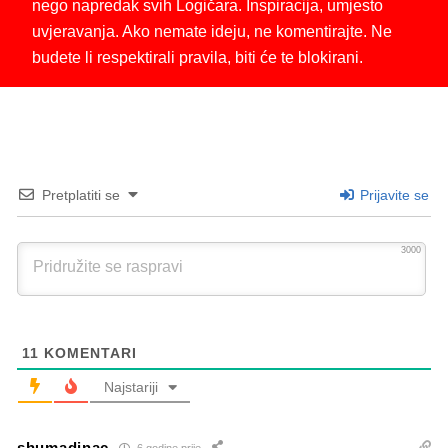
nego napredak svih Logičara. Inspiracija, umjesto
uvjeravanja. Ako nemate ideju, ne komentirajte. Ne
budete li respektirali pravila, biti će te blokirani.
Pretplatiti se
Prijavite se
3000
11
KOMENTARI
Najstariji
shumadinac
6 godine prije