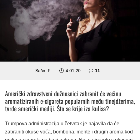
komentara
Saša. F.
4.01.20
11
Američki zdravstveni dužnosnici zabranit će većinu
aromatiziranih e-cigareta popularnih među tinejdžerima,
tvrde američki mediji. Što se krije iza kulisa?
Trumpova administracija u četvrtak je najavila da će
zabraniti okuse voća, bombona, mente i drugih aroma kod
malih e-cigareta na bazi patrona. No, e-cigarete s okusom