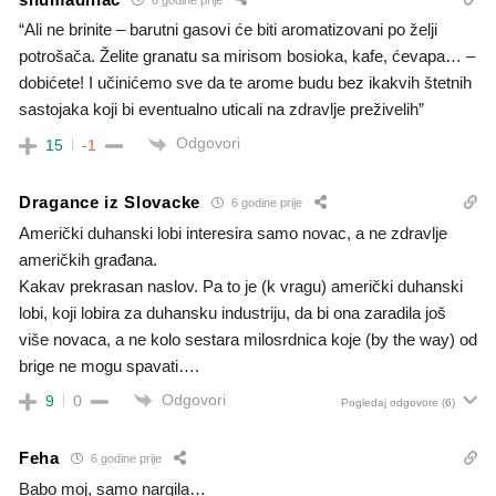
“Ali ne brinite – barutni gasovi će biti aromatizovani po želji
potrošača. Želite granatu sa mirisom bosioka, kafe, ćevapa… –
dobićete! I učinićemo sve da te arome budu bez ikakvih štetnih
sastojaka koji bi eventualno uticali na zdravlje preživelih”
Odgovori
15
-1
Dragance iz Slovacke
6 godine prije
Američki duhanski lobi interesira samo novac, a ne zdravlje
američkih građana.
Kakav prekrasan naslov. Pa to je (k vragu) američki duhanski
lobi, koji lobira za duhansku industriju, da bi ona zaradila još
više novaca, a ne kolo sestara milosrdnica koje (by the way) od
brige ne mogu spavati….
Odgovori
9
0
Pogledaj odgovore
(6)
Feha
6 godine prije
Babo moj, samo nargila…