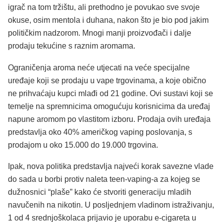
igrač na tom tržištu, ali prethodno je povukao sve svoje
okuse, osim mentola i duhana, nakon što je bio pod jakim
političkim nadzorom. Mnogi manji proizvođači i dalje
prodaju tekućine s raznim aromama.
Ograničenja aroma neće utjecati na veće specijalne
uređaje koji se prodaju u vape trgovinama, a koje obično
ne prihvaćaju kupci mlađi od 21 godine. Ovi sustavi koji se
temelje na spremnicima omogućuju korisnicima da uređaj
napune aromom po vlastitom izboru. Prodaja ovih uređaja
predstavlja oko 40% američkog vaping poslovanja, s
prodajom u oko 15.000 do 19.000 trgovina.
Ipak, nova politika predstavlja najveći korak savezne vlade
do sada u borbi protiv naleta teen-vaping-a za kojeg se
dužnosnici “plaše” kako će stvoriti generaciju mladih
navučenih na nikotin. U posljednjem vladinom istraživanju,
1 od 4 srednjoškolaca prijavio je uporabu e-cigareta u