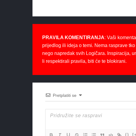
PRAVILA KOMENTIRANJA
: Vaši komenta
prijedlog ili ideja o temi. Nema rasprave tko 
nego napredak svih Logičara. Inspiracija, u
li respektirali pravila, biti će te blokirani.
Pretplatiti se
{}
[