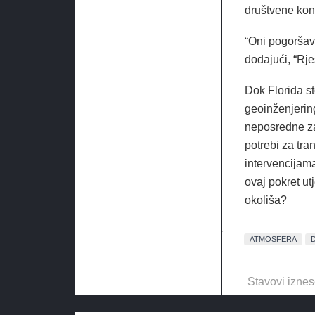
društvene kont
“Oni pogoršava
dodajući, “Rje
Dok Florida s
geoinženjerin
neposredne zab
potrebi za tr
intervencijama
ovaj pokret ut
okoliša?
ATMOSFERA
Stavovi iznes