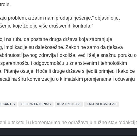
role.
ju problem, a zatim nam prodaju rješenje,” objasnio je,
šenje koje žele je više društvenih kontrola.”
toji na rubu da postane druga država koja zabranjuje
g, implikacije su dalekosežne. Zakon ne samo da rješava
rinutosti javnog zdravlja i okoliša, već i šalje snažnu poruku o
ansparentnošću i odgovornošću u znanstvenim i tehnološkim
. Pitanje ostaje: Hoće li druge države slijediti primjer, i kako će
jecati na širu konverzaciju o klimatskim promjenama i očuvanju
DESANTIS
GEOINŽENJERING
KEMTREJLOVI
ZAKONODAVSTVO
eni u tekstu i u komentarima ne odražavaju nužno stav redakcij