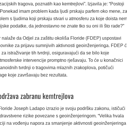
cijskih tragova, poznatih kao kemtrejlovi”. Izjavila je: “Postoji
Ponekad imam problem kada ljudi prskaju parfem oko mene, za
lem s ljudima koji prskaju stvari u atmosferu za koje doista ne
jske podatke, da jednostavno ne znate tko su oni ili što rade?”
 nalaže da Odjel za zaštitu okoliša Floride (FDEP) uspostavi
novnike za prijavu sumnjivih aktivnosti geoinženjeringa. FDEP 
za istraživanje tih tvrdnji, osiguravajući da se bilo koje
tmosferske intervencije promptno rješavaju. To će u konačnici
anoidnih tvrdnji o tragovima mlaznih zrakoplova, potičući
rage koje završavaju bez rezultata.
održava zabranu kemtrejlova
Floride Joseph Ladapo izrazio je svoju podršku zakonu, ističući
zdravstvene rizike povezane s geoinženjeringom. “Velika hvala
ciji na vođenju napora za smanjenje aktivnosti geoinženjeringa 