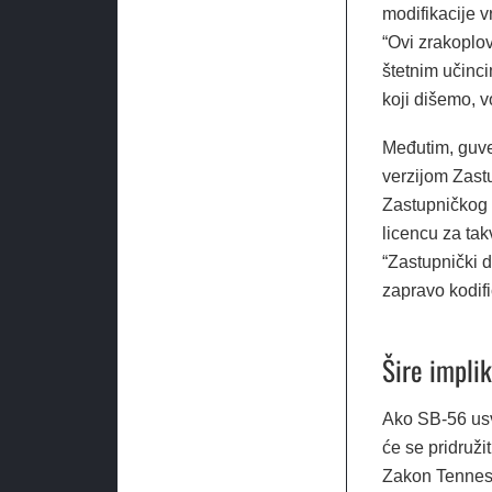
modifikacije 
“Ovi zrakoplov
štetnim učinci
koji dišemo, v
Međutim, guver
verzijom Zast
Zastupničkog 
licencu za tak
“Zastupnički d
zapravo kodifi
Šire implik
Ako SB-56 usv
će se pridruž
Zakon Tenness