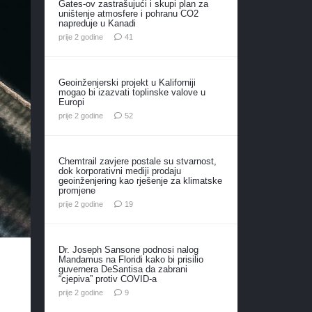
Gates-ov zastrašujući i skupi plan za
uništenje atmosfere i pohranu CO2
napreduje u Kanadi
komentar
prije 2 godine
41
Geoinženjerski projekt u Kaliforniji
mogao bi izazvati toplinske valove u
Europi
komentara
prije 2 godine
52
Chemtrail zavjere postale su stvarnost,
dok korporativni mediji prodaju
geoinženjering kao rješenje za klimatske
promjene
komentara
prije 2 godine
19
Dr. Joseph Sansone podnosi nalog
Mandamus na Floridi kako bi prisilio
guvernera DeSantisa da zabrani
“cjepiva” protiv COVID-a
komentara
prije 2 godine
9