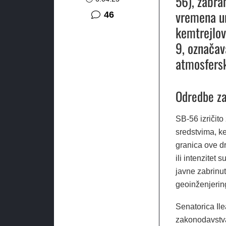
56), zabra
vremena un
komentara
46
kemtrejlov
9, označav
atmosfersk
Odredbe za
SB-56 izričito
sredstvima, ke
granica ove dr
ili intenzitet
javne zabrinut
geoinženjerin
Senatorica Ile
zakonodavstva,