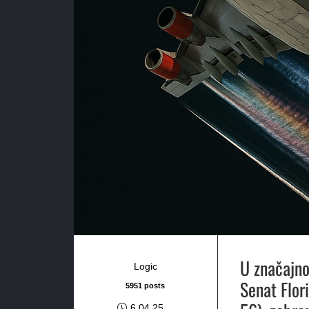
U značajno
Logic
Senat Flor
5951 posts
6.04.25