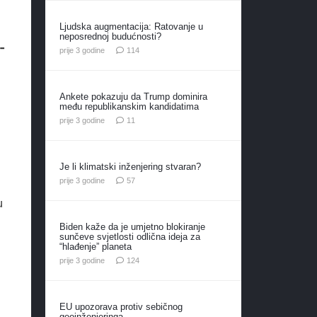
Ljudska augmentacija: Ratovanje u
neposrednoj budućnosti?
-
komentara
prije 3 godine
114
Ankete pokazuju da Trump dominira
među republikanskim kandidatima
komentara
prije 3 godine
11
Je li klimatski inženjering stvaran?
komentara
prije 3 godine
57
u
Biden kaže da je umjetno blokiranje
sunčeve svjetlosti odlična ideja za
“hlađenje” planeta
komentara
prije 3 godine
124
EU upozorava protiv sebičnog
geoinženjeringa