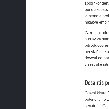
zbog “kondenza
puno skepse. 
vi nemate prob
nikakve empiri
Zakon također
sustav za sta
biti odgovoran 
neovlaštene a
dovesti do par
višestruke ist
Desantis p
Glavni kirurg 
potencijalne 
senatorici Gar