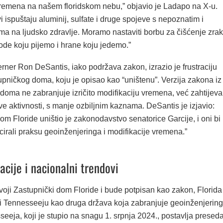
vremena na našem floridskom nebu,” objavio je Ladapo na X-u.
i ispuštaju aluminij, sulfate i druge spojeve s nepoznatim i
ma na ljudsko zdravlje. Moramo nastaviti borbu za čišćenje zra
ode koju pijemo i hrane koju jedemo.”
ner Ron DeSantis, iako podržava zakon, izrazio je frustraciju
upničkog doma, koju je opisao kao “uništenu”. Verzija zakona iz
doma ne zabranjuje izričito modifikaciju vremena, već zahtijeva
ve aktivnosti, s manje ozbiljnim kaznama. DeSantis je izjavio:
om Floride uništio je zakonodavstvo senatorice Garcije, i oni bi
cirali praksu geoinženjeringa i modifikacije vremena.”
acije i nacionalni trendovi
oji Zastupnički dom Floride i bude potpisan kao zakon, Florida
iti Tennesseeju kao druga država koja zabranjuje geoinženjering
eeja, koji je stupio na snagu 1. srpnja 2024., postavlja presed