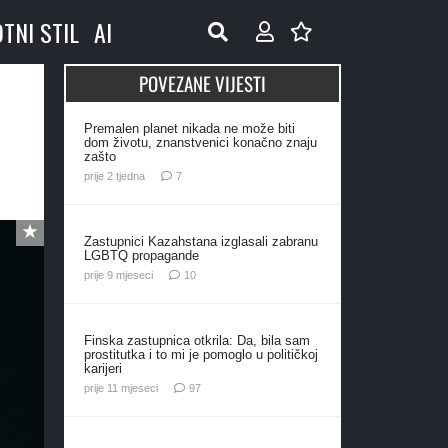
OTNI STIL
AI
POVEZANE VIJESTI
Premalen planet nikada ne može biti
dom životu, znanstvenici konačno znaju
zašto
komentara
prije 2 tjedna
7
Zastupnici Kazahstana izglasali zabranu
LGBTQ propagande
komentara
prije 9 mjeseci
10
Finska zastupnica otkrila: Da, bila sam
prostitutka i to mi je pomoglo u političkoj
karijeri
komentara
prije 11 mjeseci
97