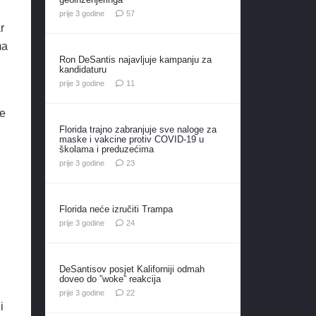
komentara
prije 3 godine
57
r
ma
Ron DeSantis najavljuje kampanju za
kandidaturu
komentara
prije 3 godine
11
će
Florida trajno zabranjuje sve naloge za
maske i vakcine protiv COVID-19 u
školama i preduzećima
komentara
prije 3 godine
23
Florida neće izručiti Trampa
komentara
prije 3 godine
24
DeSantisov posjet Kaliforniji odmah
doveo do ”woke” reakcija
komentara
prije 3 godine
22
i