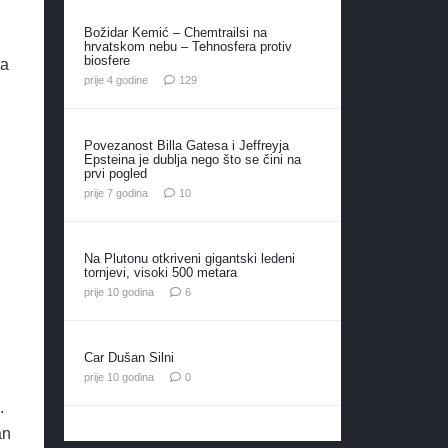
Božidar Kemić – Chemtrailsi na
hrvatskom nebu – Tehnosfera protiv
biosfere
ka
komentara
prije 4 godine
129
Povezanost Billa Gatesa i Jeffreyja
Epsteina je dublja nego što se čini na
prvi pogled
komentara
prije 7 godina
10
Na Plutonu otkriveni gigantski ledeni
tornjevi, visoki 500 metara
komentara
prije 10 godina
6
Car Dušan Silni
prije 10 godina
0
.
an