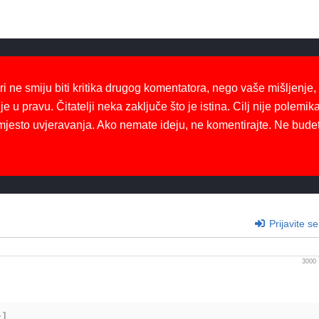
ri ne smiju biti kritika drugog komentatora, nego vaše mišljenje,
je u pravu. Čitatelji neka zaključe što je istina. Cilj nije polemika
mjesto uvjeravanja. Ako nemate ideju, ne komentirajte. Ne bude
Prijavite se
3000
+]