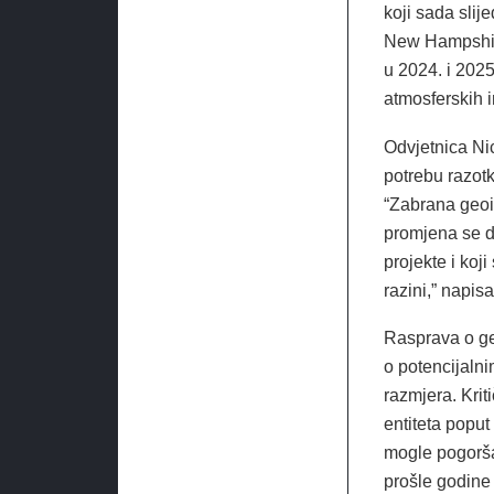
koji sada slij
New Hampshire
u 2024. i 2025
atmosferskih i
Odvjetnica Nic
potrebu razotk
“Zabrana geoin
promjena se do
projekte i koj
razini,” napis
Rasprava o ge
o potencijaln
razmjera. Krit
entiteta popu
mogle pogoršat
prošle godine 