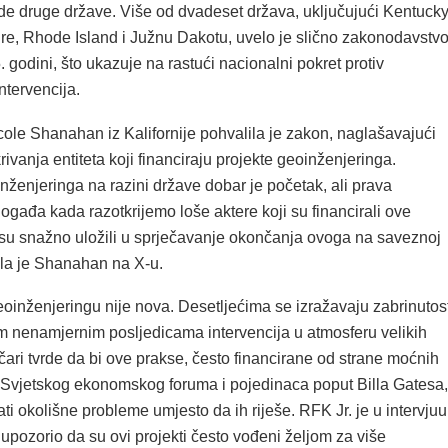
ede druge države. Više od dvadeset država, uključujući Kentucky
, Rhode Island i Južnu Dakotu, uvelo je slično zakonodavstv
. godini, što ukazuje na rastući nacionalni pokret protiv
ntervencija.
ole Shanahan iz Kalifornije pohvalila je zakon, naglašavajući
rivanja entiteta koji financiraju projekte geoinženjeringa.
ženjeringa na razini države dobar je početak, ali prava
gađa kada razotkrijemo loše aktere koji su financirali ove
i su snažno uložili u sprječavanje okončanja ovoga na saveznoj
ala je Shanahan na X-u.
oinženjeringu nije nova. Desetljećima se izražavaju zabrinutost
im nenamjernim posljedicama intervencija u atmosferu velikih
ičari tvrde da bi ove prakse, često financirane od strane moćnih
t Svjetskog ekonomskog foruma i pojedinaca poput Billa Gatesa,
i okolišne probleme umjesto da ih riješe. RFK Jr. je u intervjuu
upozorio da su ovi projekti često vođeni željom za više