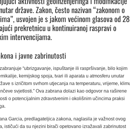
njujući aktivnosti geoinženjeringa i modifikacije
utar države. Zakon, često nazivan “zakonom o
ima”, usvojen je s jakom većinom glasova od 28
ajući prekretnicu u kontinuiranoj raspravi o
im intervencijama.
kona i javne zabrinutosti
 zabranjuje “ubrizgavanje, ispuštanje ili raspršivanje, bilo kojim
mikalije, kemijskog spoja, tvari ili aparata u atmosferu unutar
žave s izričitom svrhom utjecanja na temperaturu, vrijeme, klim
 sunčeve svjetlosti.” Ova zabrana dolazi kao odgovor na raširene
osti o potencijalnim zdravstvenim i okolišnim učincima praksi
ga.
ana Garcia, predlagateljica zakona, naglasila je važnost ovog
 ističući da su njezini birači opetovano izražavali zabrinutost