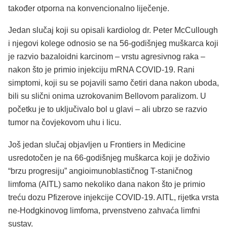
također otporna na konvencionalno liječenje.
Jedan slučaj koji su opisali kardiolog dr. Peter McCullough
i njegovi kolege odnosio se na 56-godišnjeg muškarca koji
je razvio bazaloidni karcinom – vrstu agresivnog raka –
nakon što je primio injekciju mRNA COVID-19. Rani
simptomi, koji su se pojavili samo četiri dana nakon uboda,
bili su slični onima uzrokovanim Bellovom paralizom. U
početku je to uključivalo bol u glavi – ali ubrzo se razvio
tumor na čovjekovom uhu i licu.
Još jedan slučaj objavljen u Frontiers in Medicine
usredotočen je na 66-godišnjeg muškarca koji je doživio
“brzu progresiju” angioimunoblastičnog T-staničnog
limfoma (AITL) samo nekoliko dana nakon što je primio
treću dozu Pfizerove injekcije COVID-19. AITL, rijetka vrsta
ne-Hodgkinovog limfoma, prvenstveno zahvaća limfni
sustav.