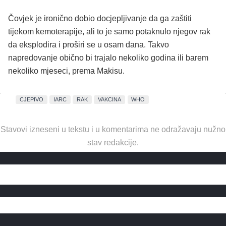
Čovjek je ironično dobio docjepljivanje da ga zaštiti
tijekom kemoterapije, ali to je samo potaknulo njegov rak
da eksplodira i proširi se u osam dana. Takvo
napredovanje obično bi trajalo nekoliko godina ili barem
nekoliko mjeseci, prema Makisu.
CJEPIVO
IARC
RAK
VAKCINA
WHO
Stavovi izneseni u tekstu i u komentarima ne odražavaju nužno
stav redakcije.