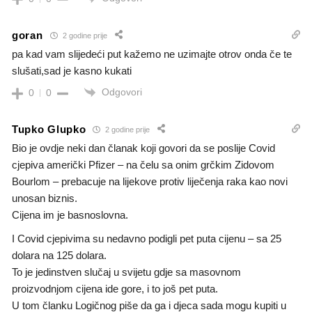
goran
2 godine prije
pa kad vam slijedeći put kažemo ne uzimajte otrov onda če te
slušati,sad je kasno kukati
Odgovori
0
0
Tupko Glupko
2 godine prije
Bio je ovdje neki dan članak koji govori da se poslije Covid
cjepiva američki Pfizer – na čelu sa onim grčkim Zidovom
Bourlom – prebacuje na lijekove protiv liječenja raka kao novi
unosan biznis.
Cijena im je basnoslovna.
I Covid cjepivima su nedavno podigli pet puta cijenu – sa 25
dolara na 125 dolara.
To je jedinstven slučaj u svijetu gdje sa masovnom
proizvodnjom cijena ide gore, i to još pet puta.
U tom članku Logičnog piše da ga i djeca sada mogu kupiti u