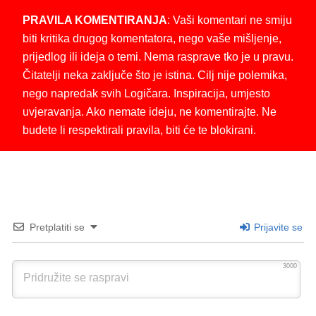
PRAVILA KOMENTIRANJA
: Vaši komentari ne smiju
biti kritika drugog komentatora, nego vaše mišljenje,
prijedlog ili ideja o temi. Nema rasprave tko je u pravu.
Čitatelji neka zaključe što je istina. Cilj nije polemika,
nego napredak svih Logičara. Inspiracija, umjesto
uvjeravanja. Ako nemate ideju, ne komentirajte. Ne
budete li respektirali pravila, biti će te blokirani.
Pretplatiti se
Prijavite se
3000