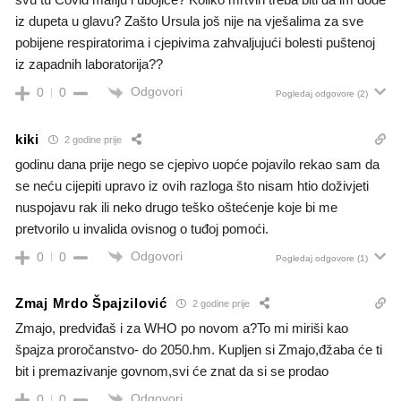
iz dupeta u glavu? Zašto Ursula još nije na vješalima za sve
pobijene respiratorima i cjepivima zahvaljujući bolesti puštenoj
iz zapadnih laboratorija??
Odgovori
0
0
Pogledaj odgovore
(2)
kiki
2 godine prije
godinu dana prije nego se cjepivo uopće pojavilo rekao sam da
se neću cijepiti upravo iz ovih razloga što nisam htio doživjeti
nuspojavu rak ili neko drugo teško oštećenje koje bi me
pretvorilo u invalida ovisnog o tuđoj pomoći.
Odgovori
0
0
Pogledaj odgovore
(1)
Zmaj Mrdo Špajzilović
2 godine prije
Zmajo, predviđaš i za WHO po novom a?To mi miriši kao
špajza proročanstvo- do 2050.hm. Kupljen si Zmajo,đžaba će ti
bit i premazivanje govnom,svi će znat da si se prodao
Odgovori
0
0