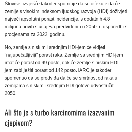
Štoviše, izvješće također spominje da se očekuje da će
zemlje s visokim indeksom ljudskog razvoja (HDI) doživjeti
najveći apsolutni porast incidencije, s dodatnih 4,8
milijuna novih slučajeva predviđenih u 2050. u usporedbi s
procjenama za 2022. godinu.
No, zemlje s niskim i srednjim HDI-jem će vidjeti
“najupečatljiviji” porast raka. Zemlje sa srednjim HDI-jem
imat će porast od 99 posto, dok će zemlje s niskim HDI-
jem zabilježiti porast od 142 posto. IARC je također
spomenuo da se predviđa da će se smrtnost od raka u
zemljama s niskim i srednjim HDI gotovo udvostručiti
2050.
Ali što je s turbo karcinomima izazvanim
cjepivom?