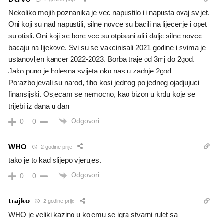
Nekoliko mojih poznanika je vec napustilo ili napusta ovaj svijet.
Oni koji su nad napustili, silne novce su bacili na lijecenje i opet
su otisli. Oni koji se bore vec su otpisani ali i dalje silne novce
bacaju na lijekove. Svi su se vakcinisali 2021 godine i svima je
ustanovljen kancer 2022-2023. Borba traje od 3mj do 2god.
Jako puno je bolesna svijeta oko nas u zadnje 2god.
Porazboljevali su narod, tiho kosi jednog po jednog ojadjujuci
finansijski. Osjecam se nemocno, kao bizon u krdu koje se
trijebi iz dana u dan
Odgovori
0
0
WHO
2 godine prije
tako je to kad slijepo vjerujes.
Odgovori
0
0
trajko
2 godine prije
WHO je veliki kazino u kojemu se igra stvarni rulet sa