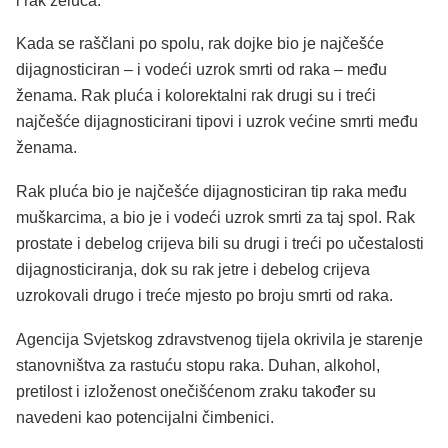
i rak želuca.
Kada se raščlani po spolu, rak dojke bio je najčešće
dijagnosticiran – i vodeći uzrok smrti od raka – među
ženama. Rak pluća i kolorektalni rak drugi su i treći
najčešće dijagnosticirani tipovi i uzrok većine smrti među
ženama.
Rak pluća bio je najčešće dijagnosticiran tip raka među
muškarcima, a bio je i vodeći uzrok smrti za taj spol. Rak
prostate i debelog crijeva bili su drugi i treći po učestalosti
dijagnosticiranja, dok su rak jetre i debelog crijeva
uzrokovali drugo i treće mjesto po broju smrti od raka.
Agencija Svjetskog zdravstvenog tijela okrivila je starenje
stanovništva za rastuću stopu raka. Duhan, alkohol,
pretilost i izloženost onečišćenom zraku također su
navedeni kao potencijalni čimbenici.