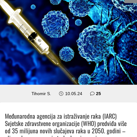
komentara
Tihomir S.
10.05.24
25
Međunarodna agencija za istraživanje raka (IARC)
Svjetske zdravstvene organizacije (WHO) predviđa više
od 35 milijuna novih slučajeva raka u 2050. godini –