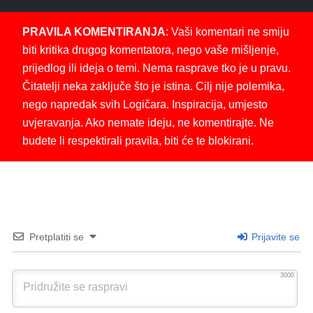
PRAVILA KOMENTIRANJA
: Vaši komentari ne smiju
biti kritika drugog komentatora, nego vaše mišljenje,
prijedlog ili ideja o temi. Nema rasprave tko je u pravu.
Čitatelji neka zaključe što je istina. Cilj nije polemika,
nego napredak svih Logičara. Inspiracija, umjesto
uvjeravanja. Ako nemate ideju, ne komentirajte. Ne
budete li respektirali pravila, biti će te blokirani.
Pretplatiti se
Prijavite se
3000