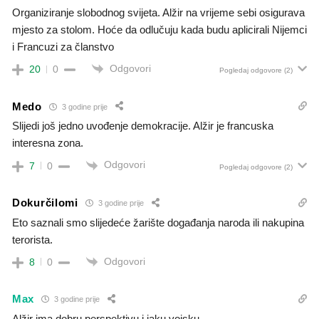
Organiziranje slobodnog svijeta. Alžir na vrijeme sebi osigurava
mjesto za stolom. Hoće da odlučuju kada budu aplicirali Nijemci
i Francuzi za članstvo
Odgovori
20
0
Pogledaj odgovore
(2)
Medo
3 godine prije
Slijedi još jedno uvođenje demokracije. Alžir je francuska
interesna zona.
Odgovori
7
0
Pogledaj odgovore
(2)
Dokurčilomi
3 godine prije
Eto saznali smo slijedeće žarište događanja naroda ili nakupina
terorista.
Odgovori
8
0
Max
3 godine prije
Alžir ima dobru perspektivu i jaku vojsku.