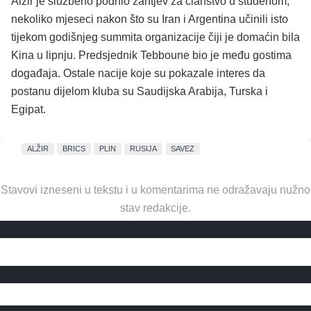
Alžir je službeno podnio zahtjev za članstvo u studenom,
nekoliko mjeseci nakon što su Iran i Argentina učinili isto
tijekom godišnjeg summita organizacije čiji je domaćin bila
Kina u lipnju. Predsjednik Tebboune bio je među gostima
događaja. Ostale nacije koje su pokazale interes da
postanu dijelom kluba su Saudijska Arabija, Turska i
Egipat.
ALŽIR
BRICS
PLIN
RUSIJA
SAVEZ
Stavovi izneseni u tekstu i u komentarima ne odražavaju nužno
stav redakcije.