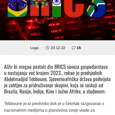
komentara
Logic
23.12.22
15
Alžir bi mogao postati dio BRICS saveza gospodarstava
u nastajanju već krajem 2023., rekao je predsjednik
Abdelmadjid Tebboune. Sjevernoafrička država podnijela
je zahtjev za pridruživanje skupini, koja se sastoji od
Brazila, Rusije, Indije, Kine i Južne Afrike, u studenom.
Tebboune je to predvidio dok je u četvrtak razgovarao s
nacionalnim medijima o planovima svoje vlade za