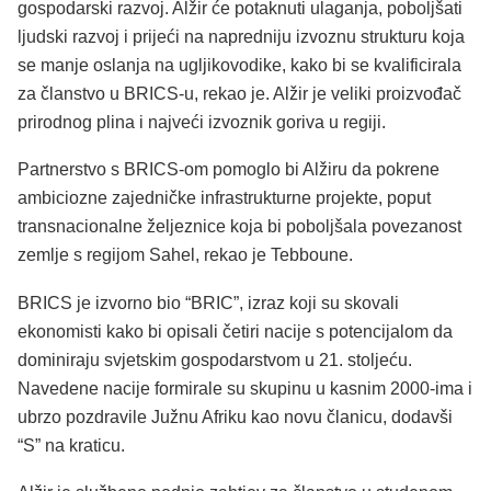
gospodarski razvoj. Alžir će potaknuti ulaganja, poboljšati
ljudski razvoj i prijeći na napredniju izvoznu strukturu koja
se manje oslanja na ugljikovodike, kako bi se kvalificirala
za članstvo u BRICS-u, rekao je. Alžir je veliki proizvođač
prirodnog plina i najveći izvoznik goriva u regiji.
Partnerstvo s BRICS-om pomoglo bi Alžiru da pokrene
ambiciozne zajedničke infrastrukturne projekte, poput
transnacionalne željeznice koja bi poboljšala povezanost
zemlje s regijom Sahel, rekao je Tebboune.
BRICS je izvorno bio “BRIC”, izraz koji su skovali
ekonomisti kako bi opisali četiri nacije s potencijalom da
dominiraju svjetskim gospodarstvom u 21. stoljeću.
Navedene nacije formirale su skupinu u kasnim 2000-ima i
ubrzo pozdravile Južnu Afriku kao novu članicu, dodavši
“S” na kraticu.