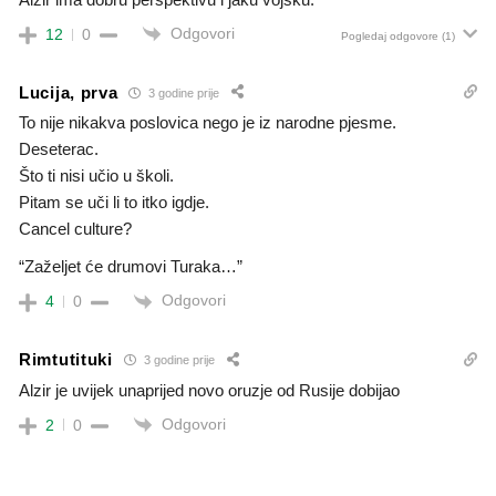
Odgovori
12
0
Pogledaj odgovore
(1)
Lucija, prva
3 godine prije
To nije nikakva poslovica nego je iz narodne pjesme.
Deseterac.
Što ti nisi učio u školi.
Pitam se uči li to itko igdje.
Cancel culture?
“Zaželjet će drumovi Turaka…”
Odgovori
4
0
Rimtutituki
3 godine prije
Alzir je uvijek unaprijed novo oruzje od Rusije dobijao
Odgovori
2
0