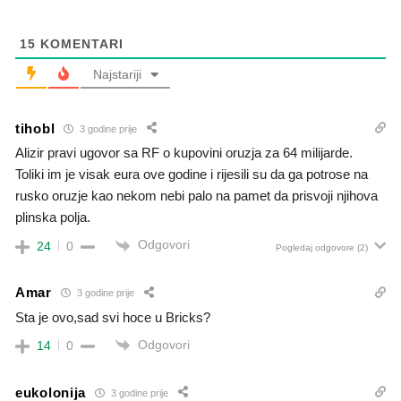
15
KOMENTARI
Najstariji
tihobl
3 godine prije
Alizir pravi ugovor sa RF o kupovini oruzja za 64 milijarde.
Toliki im je visak eura ove godine i rijesili su da ga potrose na
rusko oruzje kao nekom nebi palo na pamet da prisvoji njihova
plinska polja.
Odgovori
24
0
Pogledaj odgovore
(2)
Amar
3 godine prije
Sta je ovo,sad svi hoce u Bricks?
Odgovori
14
0
eukolonija
3 godine prije