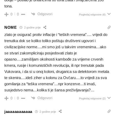
tona.
Odgovori
0
0
Pogledaj odgovore
(4)
NOME
2 godine prije
zlato je osigurač protiv inflacije i “teških vremena”…. vrijedi do
trenutka dok se koliko toliko poštuju društveni ugovori i
civilizacijske norme….mi smo još u takvim vremenima…ako
se stvari zakompliciraju posjedovati zlato je
opasno….zamišljam okolnosti kambođe za vrijeme crvenih
kmera, rusije i komunističkih revolucija, ili npr trenutak pada
Vukovara, i da si u onoj koloni, drugarica sa detektorom metala
te skenira….ideš ziher u kolonu za Ovčaru….to vrijedi za sva
gomilanja za “teška vremena”…npr konzerve…ti imaš,
susjedstvo nema…kolika ti je šansa preživljavanja?…
Odgovori
0
0
Pogledaj odgovore
(2)
jaaaaaaaaaaaa
2 godine prije