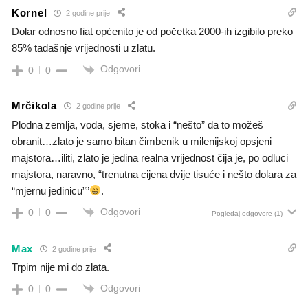
Kornel
2 godine prije
Dolar odnosno fiat općenito je od početka 2000-ih izgibilo preko
85% tadašnje vrijednosti u zlatu.
Odgovori
0
0
Mrčikola
2 godine prije
Plodna zemlja, voda, sjeme, stoka i “nešto” da to možeš
obranit…zlato je samo bitan čimbenik u milenijskoj opsjeni
majstora…iliti, zlato je jedina realna vrijednost čija je, po odluci
majstora, naravno, “trenutna cijena dvije tisuće i nešto dolara za
“mjernu jedinicu””
.
Odgovori
0
0
Pogledaj odgovore
(1)
Max
2 godine prije
Trpim nije mi do zlata.
Odgovori
0
0