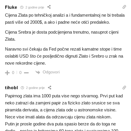
Fluke
2 godine prije
Cijena Zlata po tehničkoj analizi a i fundamentalnoj ne bi trebala
pasti više od 2000$, a ako i padne neće otići predaleko.
Cijena Srebra je dosta podcijenjena trenutno, nasuprot cijeni
Zlata.
Naravno svi čekaju da Fed počne rezati kamatne stope i time
oslabiti USD što će posljedično dignuti Zlato i Srebro u zrak na
nove rekordne cijene.
Odgovori
0
0
tihobl
2 godine prije
Papirnog zlata ima 1000 puta vise nego stvarnog. Prvi put kad
neko zatrazi da zamjeni papir za fizicko zlato srusice se sva
piramida derivata, a cijena zlata ode u astronomske visine.
Nece vise imati alata da odrzavcaju cijenu zlata niskom.
Putin je prosle godine dva puta spasio berze da do toga ne
dodje – poslao je britancima 60 tona zlata i svajcarcima 100