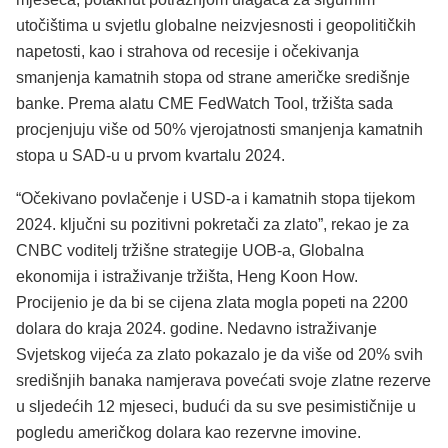
utočištima u svjetlu globalne neizvjesnosti i geopolitičkih
napetosti, kao i strahova od recesije i očekivanja
smanjenja kamatnih stopa od strane američke središnje
banke. Prema alatu CME FedWatch Tool, tržišta sada
procjenjuju više od 50% vjerojatnosti smanjenja kamatnih
stopa u SAD-u u prvom kvartalu 2024.
“Očekivano povlačenje i USD-a i kamatnih stopa tijekom
2024. ključni su pozitivni pokretači za zlato”, rekao je za
CNBC voditelj tržišne strategije UOB-a, Globalna
ekonomija i istraživanje tržišta, Heng Koon How.
Procijenio je da bi se cijena zlata mogla popeti na 2200
dolara do kraja 2024. godine. Nedavno istraživanje
Svjetskog vijeća za zlato pokazalo je da više od 20% svih
središnjih banaka namjerava povećati svoje zlatne rezerve
u sljedećih 12 mjeseci, budući da su sve pesimističnije u
pogledu američkog dolara kao rezervne imovine.