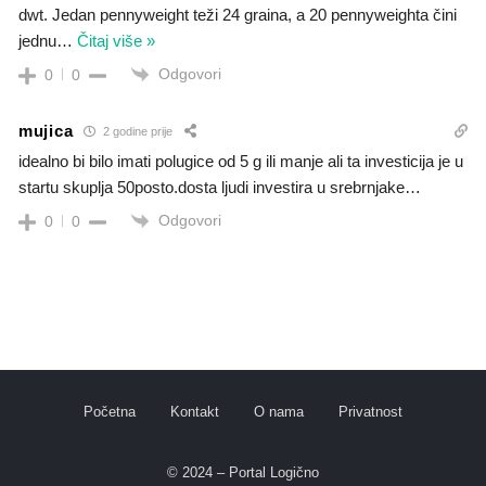
dwt. Jedan pennyweight teži 24 graina, a 20 pennyweighta čini
jednu
…
Čitaj više »
Odgovori
0
0
mujica
2 godine prije
idealno bi bilo imati polugice od 5 g ili manje ali ta investicija je u
startu skuplja 50posto.dosta ljudi investira u srebrnjake…
Odgovori
0
0
Početna
Kontakt
O nama
Privatnost
© 2024 – Portal Logično