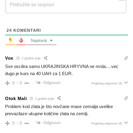
24
KOMENTARI
Najstariji
Vox
2 godine prije
Sve oscilira samo UKRAJINSKA HRYVNA ne mrda….vec
dugo je kurs na 40 UAH za 1 EUR.
Odgovori
0
0
Pogledaj odgovore
(3)
Otok Mali
2 godine prije
Problem kod zlata je što novčane mase zemalja uvelike
prevazilaze ukupne količine zlata na zemlji.
Odgovori
0
0
Pogledaj odgovore
(3)