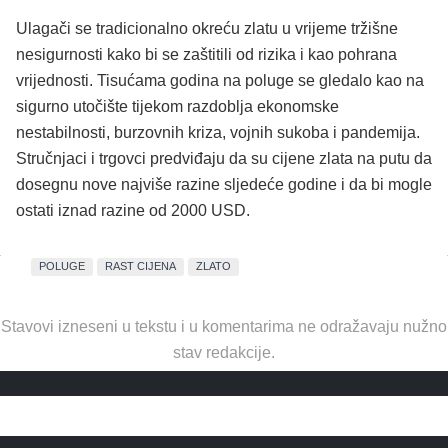
Ulagači se tradicionalno okreću zlatu u vrijeme tržišne
nesigurnosti kako bi se zaštitili od rizika i kao pohrana
vrijednosti. Tisućama godina na poluge se gledalo kao na
sigurno utočište tijekom razdoblja ekonomske
nestabilnosti, burzovnih kriza, vojnih sukoba i pandemija.
Stručnjaci i trgovci predviđaju da su cijene zlata na putu da
dosegnu nove najviše razine sljedeće godine i da bi mogle
ostati iznad razine od 2000 USD.
POLUGE
RAST CIJENA
ZLATO
Stavovi izneseni u tekstu i u komentarima ne odražavaju nužno
stav redakcije.