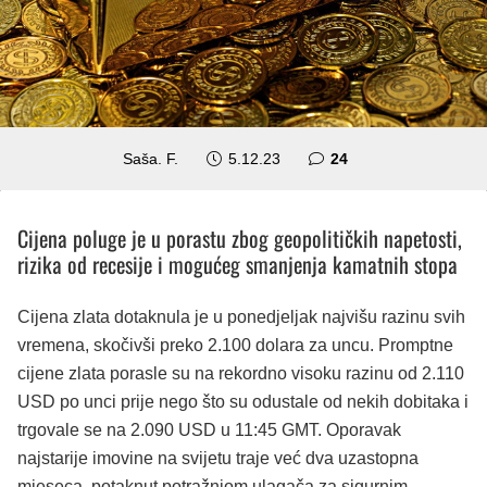
komentara
Saša. F.
5.12.23
24
Cijena poluge je u porastu zbog geopolitičkih napetosti,
rizika od recesije i mogućeg smanjenja kamatnih stopa
Cijena zlata dotaknula je u ponedjeljak najvišu razinu svih
vremena, skočivši preko 2.100 dolara za uncu. Promptne
cijene zlata porasle su na rekordno visoku razinu od 2.110
USD po unci prije nego što su odustale od nekih dobitaka i
trgovale se na 2.090 USD u 11:45 GMT. Oporavak
najstarije imovine na svijetu traje već dva uzastopna
mjeseca, potaknut potražnjom ulagača za sigurnim