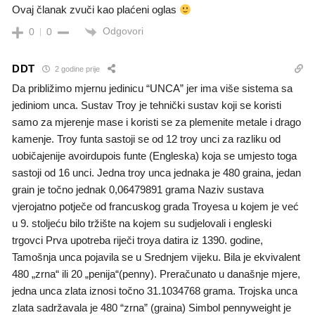
Ovaj članak zvuči kao plaćeni oglas
Odgovori
0
0
DDT
2 godine prije
Da približimo mjernu jedinicu “UNCA” jer ima više sistema sa
jediniom unca. Sustav Troy je tehnički sustav koji se koristi
samo za mjerenje mase i koristi se za plemenite metale i drago
kamenje. Troy funta sastoji se od 12 troy unci za razliku od
uobičajenije avoirdupois funte (Engleska) koja se umjesto toga
sastoji od 16 unci. Jedna troy unca jednaka je 480 graina, jedan
grain je točno jednak 0,06479891 grama Naziv sustava
vjerojatno potječe od francuskog grada Troyesa u kojem je već
u 9. stoljeću bilo tržište na kojem su sudjelovali i engleski
trgovci Prva upotreba riječi troya datira iz 1390. godine,
Tamošnja unca pojavila se u Srednjem vijeku. Bila je ekvivalent
480 „zrna“ ili 20 „penija“(penny). Preračunato u današnje mjere,
jedna unca zlata iznosi točno 31.1034768 grama. Trojska unca
zlata sadržavala je 480 “zrna” (graina) Simbol pennyweight je