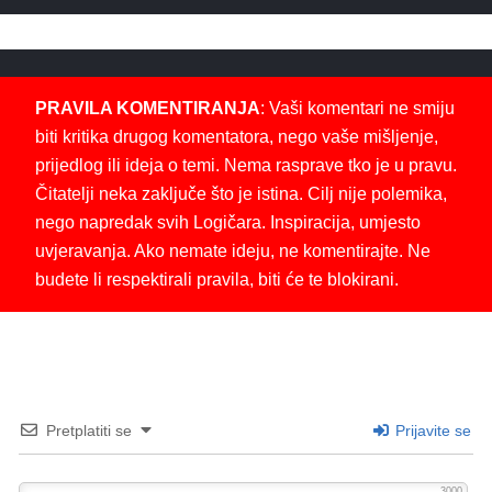
PRAVILA KOMENTIRANJA
: Vaši komentari ne smiju
biti kritika drugog komentatora, nego vaše mišljenje,
prijedlog ili ideja o temi. Nema rasprave tko je u pravu.
Čitatelji neka zaključe što je istina. Cilj nije polemika,
nego napredak svih Logičara. Inspiracija, umjesto
uvjeravanja. Ako nemate ideju, ne komentirajte. Ne
budete li respektirali pravila, biti će te blokirani.
Pretplatiti se
Prijavite se
3000