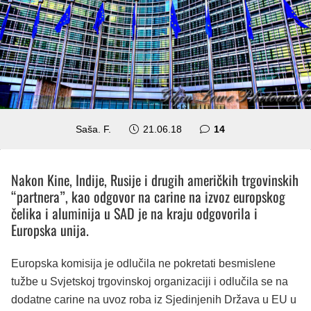
komentara
Saša. F.
21.06.18
14
Nakon Kine, Indije, Rusije i drugih američkih trgovinskih
“partnera”, kao odgovor na carine na izvoz europskog
čelika i aluminija u SAD je na kraju odgovorila i
Europska unija.
Europska komisija je odlučila ne pokretati besmislene
tužbe u Svjetskoj trgovinskoj organizaciji i odlučila se na
dodatne carine na uvoz roba iz Sjedinjenih Država u EU u