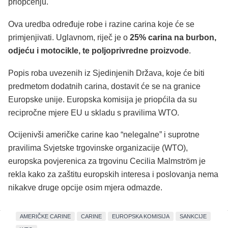
priopćenju.
Ova uredba određuje robe i razine carina koje će se
primjenjivati. Uglavnom, riječ je o
25% carina na burbon,
odjeću i motocikle, te poljoprivredne proizvode
.
Popis roba uvezenih iz Sjedinjenih Država, koje će biti
predmetom dodatnih carina, dostavit će se na granice
Europske unije. Europska komisija je priopćila da su
recipročne mjere EU u skladu s pravilima WTO.
Ocijenivši američke carine kao “nelegalne” i suprotne
pravilima Svjetske trgovinske organizacije (WTO),
europska povjerenica za trgovinu Cecilia Malmström je
rekla kako za zaštitu europskih interesa i poslovanja nema
nikakve druge opcije osim mjera odmazde.
AMERIČKE CARINE
CARINE
EUROPSKA KOMISIJA
SANKCIJE