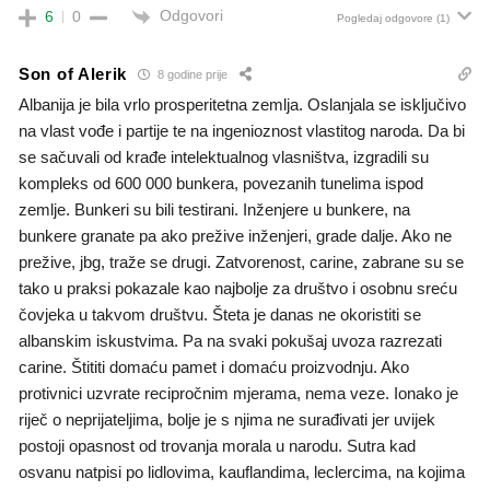
Odgovori
6
0
Pogledaj odgovore
(1)
Son of Alerik
8 godine prije
Albanija je bila vrlo prosperitetna zemlja. Oslanjala se isključivo
na vlast vođe i partije te na ingenioznost vlastitog naroda. Da bi
se sačuvali od krađe intelektualnog vlasništva, izgradili su
kompleks od 600 000 bunkera, povezanih tunelima ispod
zemlje. Bunkeri su bili testirani. Inženjere u bunkere, na
bunkere granate pa ako prežive inženjeri, grade dalje. Ako ne
prežive, jbg, traže se drugi. Zatvorenost, carine, zabrane su se
tako u praksi pokazale kao najbolje za društvo i osobnu sreću
čovjeka u takvom društvu. Šteta je danas ne okoristiti se
albanskim iskustvima. Pa na svaki pokušaj uvoza razrezati
carine. Štititi domaću pamet i domaću proizvodnju. Ako
protivnici uzvrate recipročnim mjerama, nema veze. Ionako je
riječ o neprijateljima, bolje je s njima ne surađivati jer uvijek
postoji opasnost od trovanja morala u narodu. Sutra kad
osvanu natpisi po lidlovima, kauflandima, leclercima, na kojima