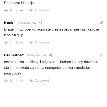
Predstava ide dalje…
Odgovori
6
0
Kocki
8 godine prije
Drage mi Evrope,konacno ste prestali pevati pesmu ,,kako je
lepo biti glup
Odgovori
4
0
Brainstorm
8 godine prije
netko napisa … silnog li odgovora – burbon i harley davidson.
sto im ne uvedu carine na energente, softver i medijske
proizvode?
Odgovori
6
0