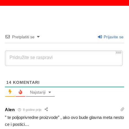
Pretplatiti se
Prijavite se
3000
14
KOMENTARI
Najstariji
Alen
8 godine prije
” te poljoprivredne proizvode” , ako ovo bude glavna meta nesto
ce i postici…