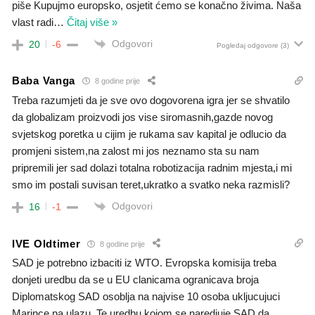
piše Kupujmo europsko, osjetit ćemo se konačno živima. Naša
vlast radi
…
Čitaj više »
Odgovori
20
-6
Pogledaj odgovore
(3)
Baba Vanga
8 godine prije
Treba razumjeti da je sve ovo dogovorena igra jer se shvatilo
da globalizam proizvodi jos vise siromasnih,gazde novog
svjetskog poretka u cijim je rukama sav kapital je odlucio da
promjeni sistem,na zalost mi jos neznamo sta su nam
pripremili jer sad dolazi totalna robotizacija radnim mjesta,i mi
smo im postali suvisan teret,ukratko a svatko neka razmisli?
Odgovori
16
-1
IVE Oldtimer
8 godine prije
SAD je potrebno izbaciti iz WTO. Evropska komisija treba
donjeti uredbu da se u EU clanicama ogranicava broja
Diplomatskog SAD osoblja na najvise 10 osoba ukljucujuci
Marince na ulazu. Te uredbu kojom se naredjuje SAD da