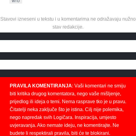
WTO
Stavovi izneseni u tekstu i u komentarima ne odražavaju nužno
stav redakcije.
PRAVILA KOMENTIRANJA
: Vaši komentari ne smiju
biti kritika drugog komentatora, nego vaše mišljenje,
prijedlog ili ideja o temi. Nema rasprave tko je u pravu.
Čitatelji neka zaključe što je istina. Cilj nije polemika,
nego napredak svih Logičara. Inspiracija, umjesto
uvjeravanja. Ako nemate ideju, ne komentirajte. Ne
budete li respektirali pravila, biti će te blokirani.