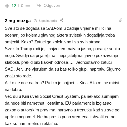
Odgovori
12
0
2 mg mozga
8 godine prije
Sve sto se dogada sa SAD-om u zadnje vrijeme mi lici na
scenarij po kojemu glavnog aktera svjetskih dogadjaja treba
smjeniti. Kako? Zatuci ga kolektivno i sa svih strana.
Sve sto Trump radi je, i najvecem naivcu jasno, pucanje sebi u
nogu. Svadja sa prijateljima i neprijateljima, javno pokazivanje
slabosti, prekid bilo kakvih odnosa….. Jednostavno zatuci
SAD. Jer…ne vjerujem da su bas toliko glupi, naprotiv. Sigurno
znaju sto rade.
A tko ce doc na tron? Pa tko je najjaci… Kina. A to mi ne mirisi
na dobro.
Vec su u Kini uveli Social Credit System, pa nekako sumnjam
da nece biti nametnut i ostalima. EU parlament je izglasao
zakon o autorskim pravima, naravno u trenutku kad su sve oci
uprte u nogomet. Ne bu proslo puno vremena i shvatit cemo
kak su nam metnuli rektalno.