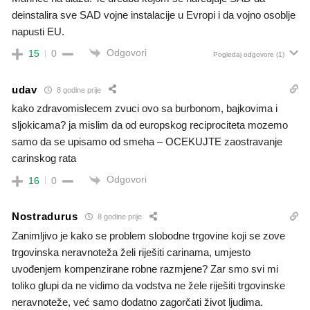
deinstalira sve SAD vojne instalacije u Evropi i da vojno osoblje
napusti EU.
Odgovori
15
0
Pogledaj odgovore
(1)
udav
8 godine prije
kako zdravomislecem zvuci ovo sa burbonom, bajkovima i
sljokicama? ja mislim da od europskog reciprociteta mozemo
samo da se upisamo od smeha – OCEKUJTE zaostravanje
carinskog rata
Odgovori
16
0
Nostradurus
8 godine prije
Zanimljivo je kako se problem slobodne trgovine koji se zove
trgovinska neravnoteža želi riješiti carinama, umjesto
uvođenjem kompenzirane robne razmjene? Zar smo svi mi
toliko glupi da ne vidimo da vodstva ne žele riješiti trgovinske
neravnoteže, već samo dodatno zagorčati život ljudima.