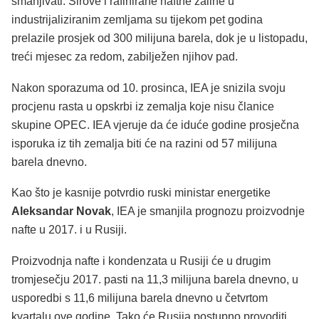
smanjivati. Sirove i rafinirane naftne zalihe u
industrijaliziranim zemljama su tijekom pet godina
prelazile prosjek od 300 milijuna barela, dok je u listopadu,
treći mjesec za redom, zabilježen njihov pad.
Nakon sporazuma od 10. prosinca, IEA je snizila svoju
procjenu rasta u opskrbi iz zemalja koje nisu članice
skupine OPEC. IEA vjeruje da će iduće godine prosječna
isporuka iz tih zemalja biti će na razini od 57 milijuna
barela dnevno.
Kao što je kasnije potvrdio ruski ministar energetike
Aleksandar Novak
, IEA je smanjila prognozu proizvodnje
nafte u 2017. i u Rusiji.
Proizvodnja nafte i kondenzata u Rusiji će u drugim
tromjesečju 2017. pasti na 11,3 milijuna barela dnevno, u
usporedbi s 11,6 milijuna barela dnevno u četvrtom
kvartalu ove godine. Tako će Rusija postupno provoditi