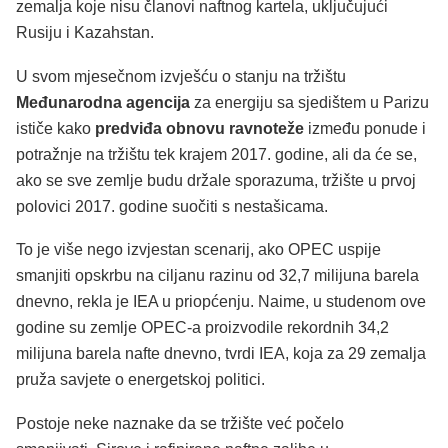
zemalja koje nisu članovi naftnog kartela, uključujući
Rusiju i Kazahstan.
U svom mjesečnom izvješću o stanju na tržištu
Međunarodna agencija
za energiju sa sjedištem u Parizu
ističe kako
predviđa obnovu ravnoteže
između ponude i
potražnje na tržištu tek krajem 2017. godine, ali da će se,
ako se sve zemlje budu držale sporazuma, tržište u prvoj
polovici 2017. godine suočiti s nestašicama.
To je više nego izvjestan scenarij, ako OPEC uspije
smanjiti opskrbu na ciljanu razinu od 32,7 milijuna barela
dnevno, rekla je IEA u priopćenju. Naime, u studenom ove
godine su zemlje OPEC-a proizvodile rekordnih 34,2
milijuna barela nafte dnevno, tvrdi IEA, koja za 29 zemalja
pruža savjete o energetskoj politici.
Postoje neke naznake da se tržište već počelo