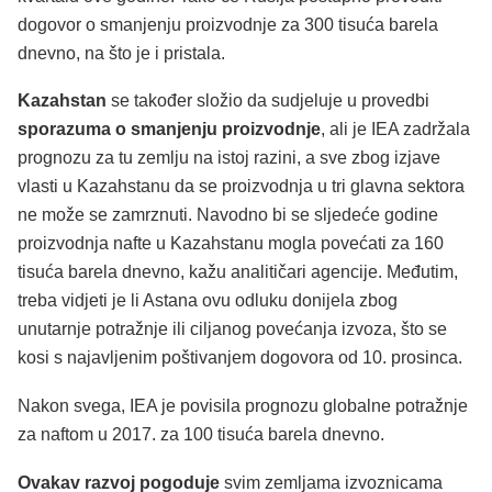
dogovor o smanjenju proizvodnje za 300 tisuća barela
dnevno, na što je i pristala.
Kazahstan
se također složio da sudjeluje u provedbi
sporazuma o smanjenju proizvodnje
, ali je IEA zadržala
prognozu za tu zemlju na istoj razini, a sve zbog izjave
vlasti u Kazahstanu da se proizvodnja u tri glavna sektora
ne može se zamrznuti. Navodno bi se sljedeće godine
proizvodnja nafte u Kazahstanu mogla povećati za 160
tisuća barela dnevno, kažu analitičari agencije. Međutim,
treba vidjeti je li Astana ovu odluku donijela zbog
unutarnje potražnje ili ciljanog povećanja izvoza, što se
kosi s najavljenim poštivanjem dogovora od 10. prosinca.
Nakon svega, IEA je povisila prognozu globalne potražnje
za naftom u 2017. za 100 tisuća barela dnevno.
Ovakav razvoj pogoduje
svim zemljama izvoznicama