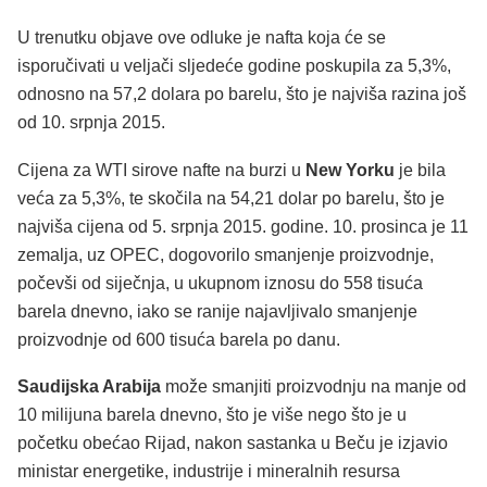
U trenutku objave ove odluke je nafta koja će se
isporučivati u veljači sljedeće godine poskupila za 5,3%,
odnosno na 57,2 dolara po barelu, što je najviša razina još
od 10. srpnja 2015.
Cijena za WTI sirove nafte na burzi u
New Yorku
je bila
veća za 5,3%, te skočila na 54,21 dolar po barelu, što je
najviša cijena od 5. srpnja 2015. godine. 10. prosinca je 11
zemalja, uz OPEC, dogovorilo smanjenje proizvodnje,
počevši od siječnja, u ukupnom iznosu do 558 tisuća
barela dnevno, iako se ranije najavljivalo smanjenje
proizvodnje od 600 tisuća barela po danu.
Saudijska Arabija
može smanjiti proizvodnju na manje od
10 milijuna barela dnevno, što je više nego što je u
početku obećao Rijad, nakon sastanka u Beču je izjavio
ministar energetike, industrije i mineralnih resursa