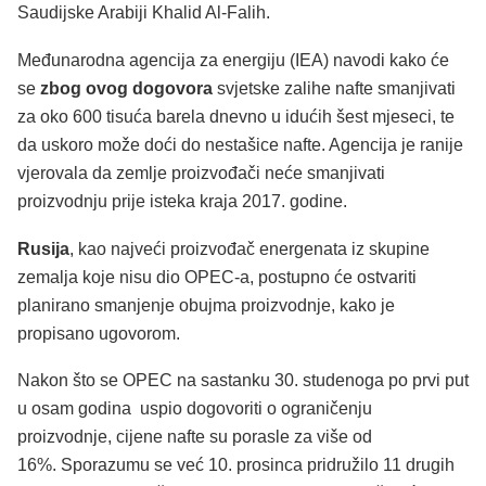
Saudijske Arabiji Khalid Al-Falih.
Međunarodna agencija za energiju (IEA) navodi kako će
se
zbog ovog dogovora
svjetske zalihe nafte smanjivati
za oko 600 tisuća barela dnevno u idućih šest mjeseci, te
da uskoro može doći do nestašice nafte. Agencija je ranije
vjerovala da zemlje proizvođači neće smanjivati
proizvodnju prije isteka kraja 2017. godine.
Rusija
, kao najveći proizvođač energenata iz skupine
zemalja koje nisu dio OPEC-a, postupno će ostvariti
planirano smanjenje obujma proizvodnje, kako je
propisano ugovorom.
Nakon što se OPEC na sastanku 30. studenoga po prvi put
u osam godina uspio dogovoriti o ograničenju
proizvodnje, cijene nafte su porasle za više od
16%. Sporazumu se već 10. prosinca pridružilo 11 drugih