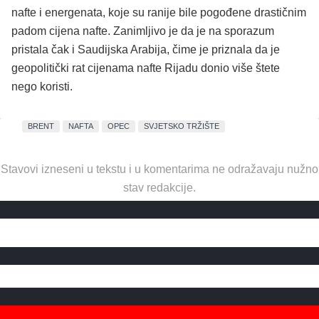
nafte i energenata, koje su ranije bile pogođene drastičnim
padom cijena nafte. Zanimljivo je da je na sporazum
pristala čak i Saudijska Arabija, čime je priznala da je
geopolitički rat cijenama nafte Rijadu donio više štete
nego koristi.
BRENT
NAFTA
OPEC
SVJETSKO TRŽIŠTE
Stavovi izneseni u tekstu i u komentarima ne odražavaju nužno
stav redakcije.