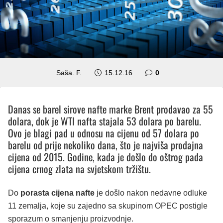
Saša. F.
15.12.16
0
Danas se barel sirove nafte marke Brent prodavao za 55
dolara, dok je WTI nafta stajala 53 dolara po barelu.
Ovo je blagi pad u odnosu na cijenu od 57 dolara po
barelu od prije nekoliko dana, što je najviša prodajna
cijena od 2015. Godine, kada je došlo do oštrog pada
cijena crnog zlata na svjetskom tržištu.
Do
porasta cijena nafte
je došlo nakon nedavne odluke
11 zemalja, koje su zajedno sa skupinom OPEC postigle
sporazum o smanjenju proizvodnje.