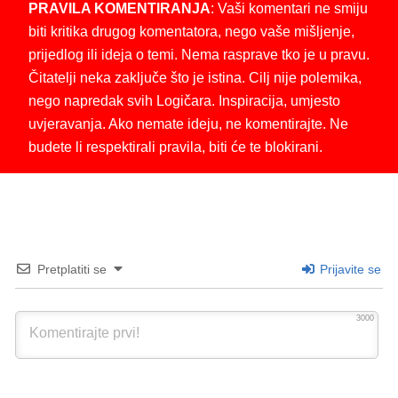
PRAVILA KOMENTIRANJA
: Vaši komentari ne smiju
biti kritika drugog komentatora, nego vaše mišljenje,
prijedlog ili ideja o temi. Nema rasprave tko je u pravu.
Čitatelji neka zaključe što je istina. Cilj nije polemika,
nego napredak svih Logičara. Inspiracija, umjesto
uvjeravanja. Ako nemate ideju, ne komentirajte. Ne
budete li respektirali pravila, biti će te blokirani.
Pretplatiti se
Prijavite se
3000