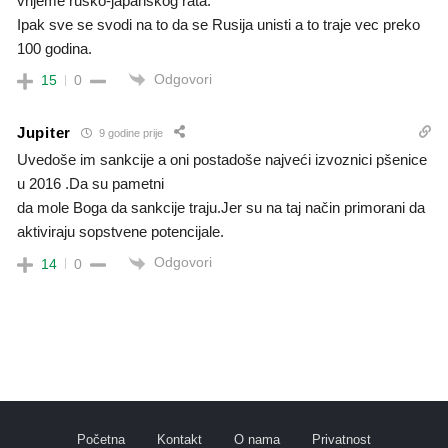
vrijeme rusko-japanskog rata.
Ipak sve se svodi na to da se Rusija unisti a to traje vec preko
100 godina.
Odgovori
15
0
Jupiter
9 godine prije
Uvedoše im sankcije a oni postadoše najveći izvoznici pšenice
u 2016 .Da su pametni
da mole Boga da sankcije traju.Jer su na taj način primorani da
aktiviraju sopstvene potencijale.
Odgovori
14
0
Početna
Kontakt
O nama
Privatnost