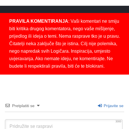
PRAVILA KOMENTIRANJA
: Vaši komentari ne smiju
biti kritika drugog komentatora, nego vaše mišljenje,
prijedlog ili ideja o temi. Nema rasprave tko je u pravu.
Čitatelji neka zaključe što je istina. Cilj nije polemika,
nego napredak svih Logičara. Inspiracija, umjesto
uvjeravanja. Ako nemate ideju, ne komentirajte. Ne
budete li respektirali pravila, biti će te blokirani.
Pretplatiti se
Prijavite se
3000