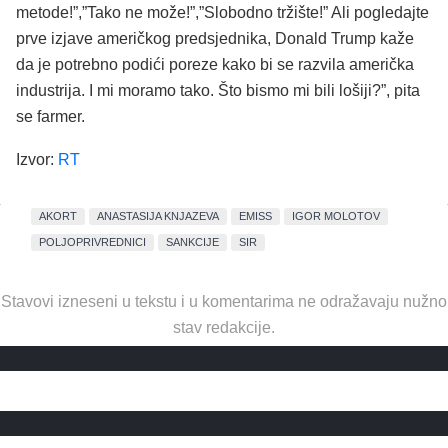
metode!”,”Tako ne može!”,”Slobodno tržište!” Ali pogledajte
prve izjave američkog predsjednika, Donald Trump kaže
da je potrebno podići poreze kako bi se razvila američka
industrija. I mi moramo tako. Što bismo mi bili lošiji?”, pita
se farmer.
Izvor:
RT
AKORT
ANASTASIJA KNJAZEVA
EMISS
IGOR MOLOTOV
POLJOPRIVREDNICI
SANKCIJE
SIR
Stavovi izneseni u tekstu i u komentarima ne odražavaju nužno
stav redakcije.