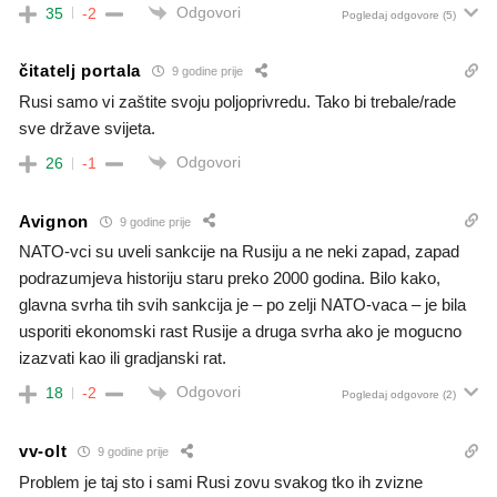
Odgovori
35
-2
Pogledaj odgovore
(5)
čitatelj portala
9 godine prije
Rusi samo vi zaštite svoju poljoprivredu. Tako bi trebale/rade
sve države svijeta.
Odgovori
26
-1
Avignon
9 godine prije
NATO-vci su uveli sankcije na Rusiju a ne neki zapad, zapad
podrazumjeva historiju staru preko 2000 godina. Bilo kako,
glavna svrha tih svih sankcija je – po zelji NATO-vaca – je bila
usporiti ekonomski rast Rusije a druga svrha ako je mogucno
izazvati kao ili gradjanski rat.
Odgovori
18
-2
Pogledaj odgovore
(2)
vv-olt
9 godine prije
Problem je taj sto i sami Rusi zovu svakog tko ih zvizne