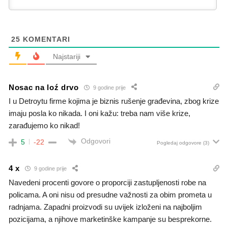
25
KOMENTARI
Najstariji
Nosac na loź drvo
9 godine prije
I u Detroytu firme kojima je biznis rušenje građevina, zbog krize
imaju posla ko nikada. I oni kažu: treba nam više krize,
zarađujemo ko nikad!
Odgovori
5
-22
Pogledaj odgovore
(3)
4 x
9 godine prije
Navedeni procenti govore o proporciji zastupljenosti robe na
policama. A oni nisu od presudne važnosti za obim prometa u
radnjama. Zapadni proizvodi su uvijek izloženi na najboljim
pozicijama, a njihove marketinške kampanje su besprekorne.