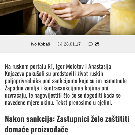
komentara
Ivo Kobaš
28.01.17
25
Na ruskom portalu RT, Igor Molotov i Anastasija
Knjazeva pokušali su predstaviti život ruskih
poljoprivrednika pod sankcijama koje su im nametnule
Zapadne zemlje i kontrasankcijama kojima oni
uzvraćaju, te nagovijestiti što će se dogoditi kada se
navedene mjere ukinu. Tekst prenosimo u cjelini.
Nakon sankcija: Zastupnici žele zaštititi
domaće proizvođače