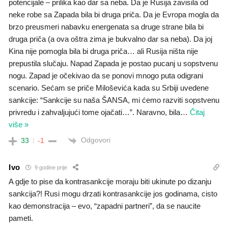
potencijale – prilika kao dar sa neba. Da je Rusija zavisila od
neke robe sa Zapada bila bi druga priča. Da je Evropa mogla da
brzo preusmeri nabavku energenata sa druge strane bila bi
druga priča (a ova oštra zima je bukvalno dar sa neba). Da joj
Kina nije pomogla bila bi druga priča… ali Rusija ništa nije
prepustila slučaju. Napad Zapada je postao pucanj u sopstvenu
nogu. Zapad je očekivao da se ponovi mnogo puta odigrani
scenario. Sećam se priče Miloševića kada su Srbiji uvedene
sankcije: “Sankcije su naša ŠANSA, mi ćemo razviti sopstvenu
privredu i zahvaljujući tome ojačati…”. Naravno, bila
…
Čitaj
više »
Odgovori
33
-1
Ivo
9 godine prije
A gdje to pise da kontrasankcije moraju biti ukinute po dizanju
sankcija?! Rusi mogu drzati kontrasankcije jos godinama, cisto
kao demonstracija – evo, “zapadni partneri”, da se naucite
pameti.