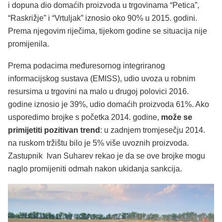
i dopuna dio domaćih proizvoda u trgovinama “Petica”,
“Raskrižje” i “Vrtuljak” iznosio oko 90% u 2015. godini.
Prema njegovim riječima, tijekom godine se situacija nije
promijenila.
Prema podacima međuresornog integriranog
informacijskog sustava (EMISS), udio uvoza u robnim
resursima u trgovini na malo u drugoj polovici 2016.
godine iznosio je 39%, udio domaćih proizvoda 61%. Ako
usporedimo brojke s početka 2014. godine,
može se
primijetiti pozitivan trend
: u zadnjem tromjesečju 2014.
na ruskom tržištu bilo je 5% više uvoznih proizvoda.
Zastupnik Ivan Suharev rekao je da se ove brojke mogu
naglo promijeniti odmah nakon ukidanja sankcija.