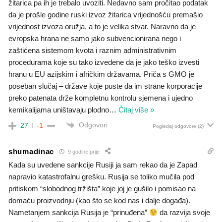
žitarica pa ih je trebalo uvoziti. Nedavno sam pročitao podatak
da je prošle godine ruski izvoz žitarica vrijednošću premašio
vrijednost izvoza oružja, a to je velika stvar. Naravno da je
evropska hrana ne samo jako subvencionirana nego i
zaštićena sistemom kvota i raznim administrativnim
procedurama koje su tako izvedene da je jako teško izvesti
hranu u EU azijskim i afričkim državama. Priča s GMO je
poseban slučaj – države koje puste da im strane korporacije
preko patenata drže kompletnu kontrolu sjemena i ujedno
kemikalijama uništavaju plodno
…
Čitaj više »
Odgovori
27
-1
Pogledaj odgovore
(2)
shumadinac
9 godine prije
Kada su uvedene sankcije Rusiji ja sam rekao da je Zapad
napravio katastrofalnu grešku. Rusija se toliko mučila pod
pritiskom “slobodnog tržišta” koje joj je gušilo i pomisao na
domaću proizvodnju (kao što se kod nas i dalje događa).
Nametanjem sankcija Rusija je “prinuđena”
da razvija svoje