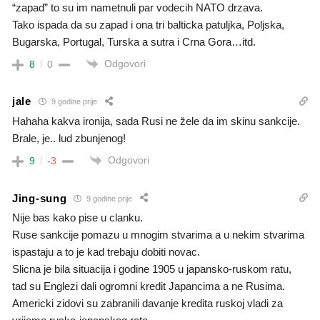
“zapad” to su im nametnuli par vodecih NATO drzava.
Tako ispada da su zapad i ona tri balticka patuljka, Poljska,
Bugarska, Portugal, Turska a sutra i Crna Gora…itd.
Odgovori
8
0
jale
9 godine prije
Hahaha kakva ironija, sada Rusi ne žele da im skinu sankcije.
Brale, je.. lud zbunjenog!
Odgovori
9
-3
Jing-sung
9 godine prije
Nije bas kako pise u clanku.
Ruse sankcije pomazu u mnogim stvarima a u nekim stvarima
ispastaju a to je kad trebaju dobiti novac.
Slicna je bila situacija i godine 1905 u japansko-ruskom ratu,
tad su Englezi dali ogromni kredit Japancima a ne Rusima.
Americki zidovi su zabranili davanje kredita ruskoj vladi za