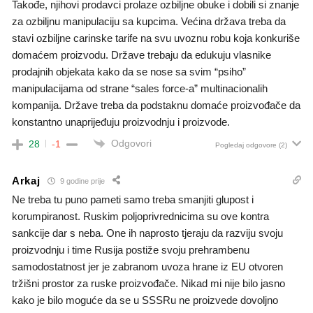
Takođe, njihovi prodavci prolaze ozbiljne obuke i dobili si znanje
za ozbiljnu manipulaciju sa kupcima. Većina država treba da
stavi ozbiljne carinske tarife na svu uvoznu robu koja konkuriše
domaćem proizvodu. Države trebaju da edukuju vlasnike
prodajnih objekata kako da se nose sa svim “psiho”
manipulacijama od strane “sales force-a” multinacionalih
kompanija. Države treba da podstaknu domaće proizvođače da
konstantno unaprijeđuju proizvodnju i proizvode.
Odgovori
28
-1
Pogledaj odgovore
(2)
Arkaj
9 godine prije
Ne treba tu puno pameti samo treba smanjiti glupost i
korumpiranost. Ruskim poljoprivrednicima su ove kontra
sankcije dar s neba. One ih naprosto tjeraju da razviju svoju
proizvodnju i time Rusija postiže svoju prehrambenu
samodostatnost jer je zabranom uvoza hrane iz EU otvoren
tržišni prostor za ruske proizvođače. Nikad mi nije bilo jasno
kako je bilo moguće da se u SSSRu ne proizvede dovoljno