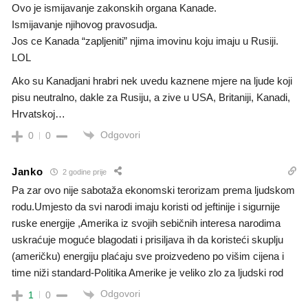
Ovo je ismijavanje zakonskih organa Kanade.
Ismijavanje njihovog pravosudja.
Jos ce Kanada “zapljeniti” njima imovinu koju imaju u Rusiji.
LOL
Ako su Kanadjani hrabri nek uvedu kaznene mjere na ljude koji
pisu neutralno, dakle za Rusiju, a zive u USA, Britaniji, Kanadi,
Hrvatskoj…
Odgovori
0
0
Janko
2 godine prije
Pa zar ovo nije sabotaža ekonomski terorizam prema ljudskom
rodu.Umjesto da svi narodi imaju koristi od jeftinije i sigurnije
ruske energije ,Amerika iz svojih sebičnih interesa narodima
uskraćuje moguće blagodati i prisiljava ih da koristeći skuplju
(američku) energiju plaćaju sve proizvedeno po višim cijena i
time niži standard-Politika Amerike je veliko zlo za ljudski rod
Odgovori
1
0