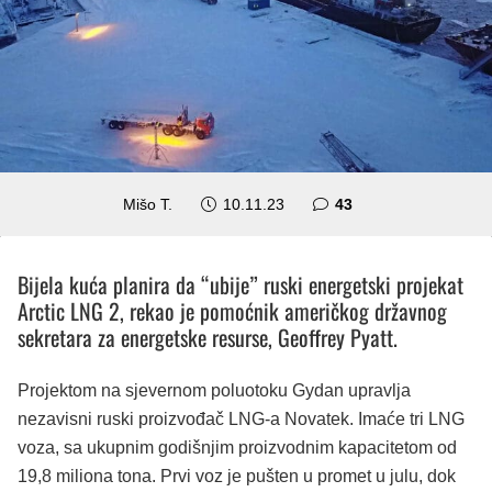
komentara
Mišo T.
10.11.23
43
Bijela kuća planira da “ubije” ruski energetski projekat
Arctic LNG 2, rekao je pomoćnik američkog državnog
sekretara za energetske resurse, Geoffrey Pyatt.
Projektom na sjevernom poluotoku Gydan upravlja
nezavisni ruski proizvođač LNG-a Novatek. Imaće tri LNG
voza, sa ukupnim godišnjim proizvodnim kapacitetom od
19,8 miliona tona. Prvi voz je pušten u promet u julu, dok