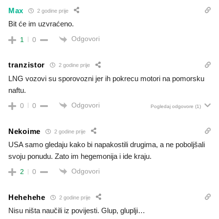
Max
2 godine prije
Bit će im uzvraćeno.
Odgovori
1
0
tranzistor
2 godine prije
LNG vozovi su sporovozni jer ih pokrecu motori na pomorsku
naftu.
Odgovori
0
0
Pogledaj odgovore
(1)
Nekoime
2 godine prije
USA samo gledaju kako bi napakostili drugima, a ne poboljšali
svoju ponudu. Zato im hegemonija i ide kraju.
Odgovori
2
0
Hehehehe
2 godine prije
Nisu ništa naučili iz povijesti. Glup, gluplji…