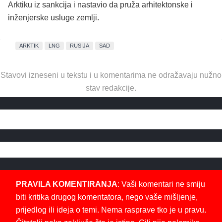
Arktiku iz sankcija i nastavio da pruža arhitektonske i
inženjerske usluge zemlji.
ARKTIK
LNG
RUSIJA
SAD
Stavovi izneseni u tekstu i u komentarima ne odražavaju nužno
stav redakcije.
PRAVILA KOMENTIRANJA
: Vaši komentari ne smiju
biti kritika drugog komentatora, nego vaše mišljenje,
prijedlog ili ideja o temi. Nema rasprave tko je u pravu.