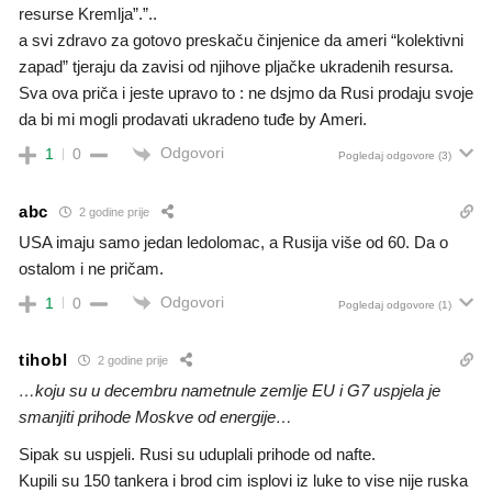
resurse Kremlja”.”..
a svi zdravo za gotovo preskaču činjenice da ameri “kolektivni
zapad” tjeraju da zavisi od njihove pljačke ukradenih resursa.
Sva ova priča i jeste upravo to : ne dsjmo da Rusi prodaju svoje
da bi mi mogli prodavati ukradeno tuđe by Ameri.
Odgovori
1
0
Pogledaj odgovore
(3)
abc
2 godine prije
USA imaju samo jedan ledolomac, a Rusija više od 60. Da o
ostalom i ne pričam.
Odgovori
1
0
Pogledaj odgovore
(1)
tihobl
2 godine prije
…koju su u decembru nametnule zemlje EU i G7 uspjela je
smanjiti prihode Moskve od energije…
Sipak su uspjeli. Rusi su uduplali prihode od nafte.
Kupili su 150 tankera i brod cim isplovi iz luke to vise nije ruska