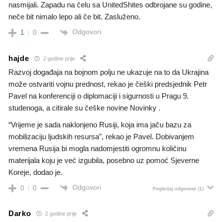
nasmijali. Zapadu na čelu sa UnitedShites odbrojane su godine,
neče bit nimalo lepo ali če bit. Zasluženo.
Odgovori
1
0
hajde
2 godine prije
Razvoj događaja na bojnom polju ne ukazuje na to da Ukrajina
može ostvariti vojnu prednost, rekao je češki predsjednik Petr
Pavel na konferenciji o diplomaciji i sigurnosti u Pragu 9.
studenoga, a citirale su češke novine Novinky .
“Vrijeme je sada naklonjeno Rusiji, koja ima jaču bazu za
mobilizaciju ljudskih resursa”, rekao je Pavel. Dobivanjem
vremena Rusija bi mogla nadomjestiti ogromnu količinu
materijala koju je već izgubila, posebno uz pomoć Sjeverne
Koreje, dodao je.
Odgovori
0
0
Pogledaj odgovore
(1)
Darko
2 godine prije