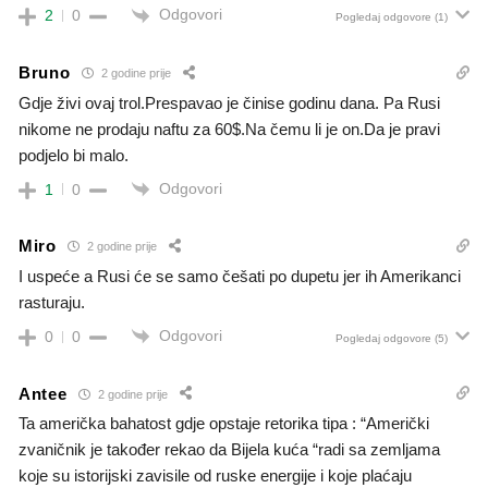
Odgovori
2
0
Pogledaj odgovore
(1)
Bruno
2 godine prije
Gdje živi ovaj trol.Prespavao je činise godinu dana. Pa Rusi
nikome ne prodaju naftu za 60$.Na čemu li je on.Da je pravi
podjelo bi malo.
Odgovori
1
0
Miro
2 godine prije
I uspeće a Rusi će se samo češati po dupetu jer ih Amerikanci
rasturaju.
Odgovori
0
0
Pogledaj odgovore
(5)
Antee
2 godine prije
Ta američka bahatost gdje opstaje retorika tipa : “Američki
zvaničnik je također rekao da Bijela kuća “radi sa zemljama
koje su istorijski zavisile od ruske energije i koje plaćaju