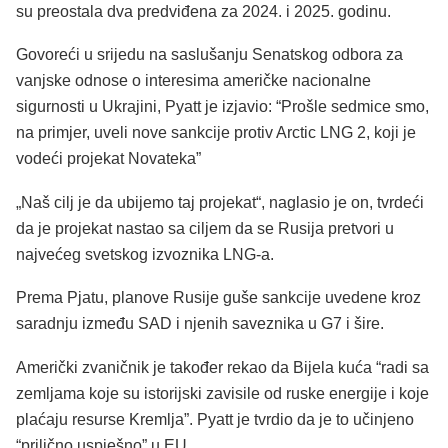
su preostala dva predviđena za 2024. i 2025. godinu.
Govoreći u srijedu na saslušanju Senatskog odbora za
vanjske odnose o interesima američke nacionalne
sigurnosti u Ukrajini, Pyatt je izjavio: “Prošle sedmice smo,
na primjer, uveli nove sankcije protiv Arctic LNG 2, koji je
vodeći projekat Novateka”
„Naš cilj je da ubijemo taj projekat“, naglasio je on, tvrdeći
da je projekat nastao sa ciljem da se Rusija pretvori u
najvećeg svetskog izvoznika LNG-a.
Prema Pjatu, planove Rusije guše sankcije uvedene kroz
saradnju između SAD i njenih saveznika u G7 i šire.
Američki zvaničnik je također rekao da Bijela kuća “radi sa
zemljama koje su istorijski zavisile od ruske energije i koje
plaćaju resurse Kremlja”. Pyatt je tvrdio da je to učinjeno
“prilično uspješno” u EU.