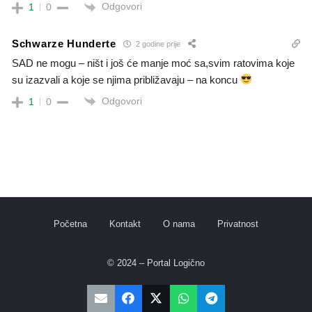
Odgovori
1
0
Schwarze Hunderte
2 godine prije
SAD ne mogu – ništ i još će manje moć sa,svim ratovima koje
su izazvali a koje se njima približavaju – na koncu
Odgovori
1
0
Početna
Kontakt
O nama
Privatnost
© 2024 – Portal Logično