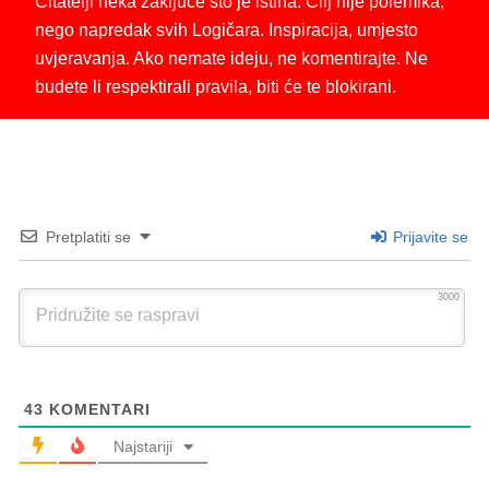
Čitatelji neka zaključe što je istina. Cilj nije polemika,
nego napredak svih Logičara. Inspiracija, umjesto
uvjeravanja. Ako nemate ideju, ne komentirajte. Ne
budete li respektirali pravila, biti će te blokirani.
Pretplatiti se
Prijavite se
3000
43
KOMENTARI
Najstariji