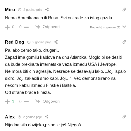
Miro
2 godine prije
Nema Amerikanaca ili Rusa. Svi oni rade za istog gazdu.
Odgovori
0
0
Pogledaj odgovore
(3)
Red Dog
2 godine prije
Pa, ako cemo tako, drugari…
Zapad ima gomilu kablova na dnu Atlantika. Moglo bi se desiti
da bude prekinuta internetska veza izmedu USA i Jevrope.
Ne mora biti cin agresije. Nesrece se desavaju lako. „Joj, ispalo
sidro. Joj, zakacili smo kabl. Joj…“. Vec demonstrirano na
nekom kablu izmedu Finske i Baltika.
Od strane brace kineza.
Odgovori
1
0
Alex
2 godine prije
Nijedna sila dovijeka,pisao je još Njegoš.