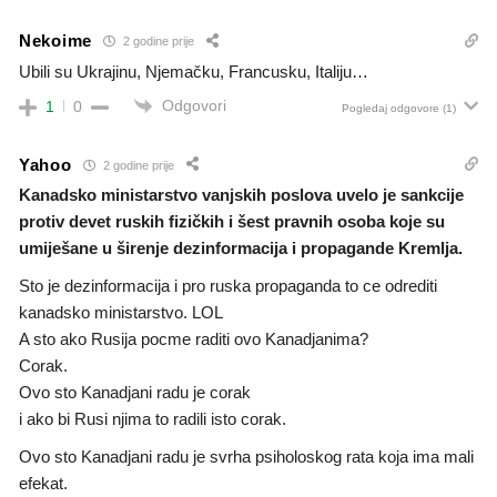
Nekoime
2 godine prije
Ubili su Ukrajinu, Njemačku, Francusku, Italiju…
Odgovori
1
0
Pogledaj odgovore
(1)
Yahoo
2 godine prije
Kanadsko ministarstvo vanjskih poslova uvelo je sankcije
protiv devet ruskih fizičkih i šest pravnih osoba koje su
umiješane u širenje dezinformacija i propagande Kremlja.
Sto je dezinformacija i pro ruska propaganda to ce odrediti
kanadsko ministarstvo. LOL
A sto ako Rusija pocme raditi ovo Kanadjanima?
Corak.
Ovo sto Kanadjani radu je corak
i ako bi Rusi njima to radili isto corak.
Ovo sto Kanadjani radu je svrha psiholoskog rata koja ima mali
efekat.