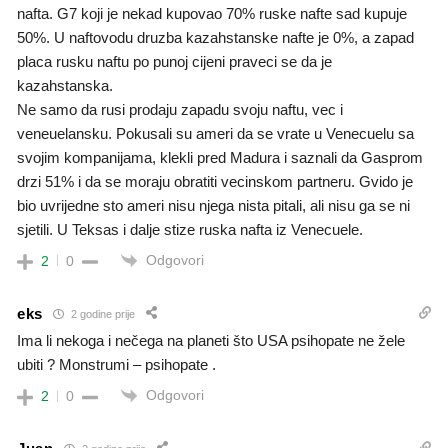
nafta. G7 koji je nekad kupovao 70% ruske nafte sad kupuje
50%. U naftovodu druzba kazahstanske nafte je 0%, a zapad
placa rusku naftu po punoj cijeni praveci se da je
kazahstanska.
Ne samo da rusi prodaju zapadu svoju naftu, vec i
veneuelansku. Pokusali su ameri da se vrate u Venecuelu sa
svojim kompanijama, klekli pred Madura i saznali da Gasprom
drzi 51% i da se moraju obratiti vecinskom partneru. Gvido je
bio uvrijedne sto ameri nisu njega nista pitali, ali nisu ga se ni
sjetili. U Teksas i dalje stize ruska nafta iz Venecuele.
Odgovori
2
0
eks
2 godine prije
Ima li nekoga i nečega na planeti što USA psihopate ne žele
ubiti ? Monstrumi – psihopate .
Odgovori
2
0