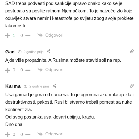
SAD treba podvesti pod sankcije upravo onako kako se je
postupalo sa poslije ratnom Njemačkom. To je najveće zlo koje
oduvijek stvara nemir i katastrofe po svijetu zbog svoje proklete
lakomosti..
Odgovori
1
0
Gad
2 godine prije
Ajde više propadnite. A Rusima možete staviti soli na rep.
Odgovori
0
0
Karma
2 godine prije
Usa gamad je gora od cancera. To je ogromna akumulacija zla i
destruktivnosti, pakosti. Rusi bi stvarno trebali pomest sa nuke
kontinent zla.
Od svog postanka usa klosari ubijaju, kradu.
Dno dna
Odgovori
0
0