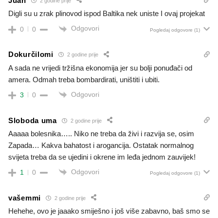
Juan
2 godine prije
Digli su u zrak plinovod ispod Baltika nek uniste I ovaj projekat
Odgovori
0
0
Pogledaj odgovore
(1)
Dokurčilomi
2 godine prije
A sada ne vrijedi tržišna ekonomija jer su bolji ponuđači od
amera. Odmah treba bombardirati, uništiti i ubiti.
Odgovori
3
0
Sloboda uma
2 godine prije
Aaaaa bolesnika….. Niko ne treba da živi i razvija se, osim
Zapada… Kakva bahatost i arogancija. Ostatak normalnog
svijeta treba da se ujedini i okrene im leđa jednom zauvijek!
Odgovori
1
0
Pogledaj odgovore
(1)
vašemmi
2 godine prije
Hehehe, ovo je jaaako smiješno i još više zabavno, baš smo se